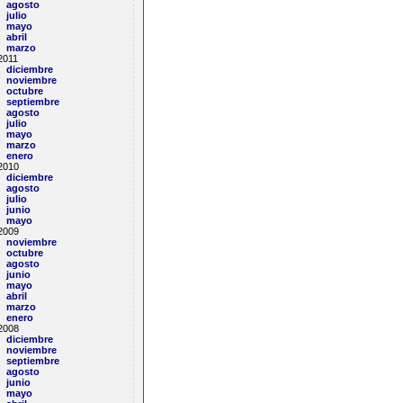
agosto
julio
mayo
abril
marzo
2011
diciembre
noviembre
octubre
septiembre
agosto
julio
mayo
marzo
enero
2010
diciembre
agosto
julio
junio
mayo
2009
noviembre
octubre
agosto
junio
mayo
abril
marzo
enero
2008
diciembre
noviembre
septiembre
agosto
junio
mayo