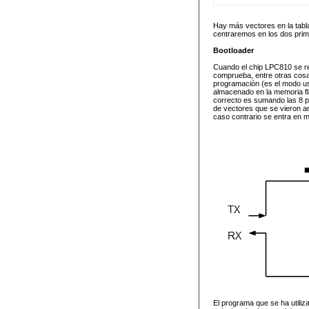
Hay más vectores en la tabl
centraremos en los dos prime
Bootloader
Cuando el chip LPC810 se rei
comprueba, entre otras cosas,
programación (es el modo usa
almacenado en la memoria fla
correcto es sumando las 8 pr
de vectores que se vieron ant
caso contrario se entra en 
El programa que se ha utiliz