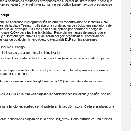
ener la posición de memoria correspondiente al vector de interrupción 7 para que
tores valga 0. Ni en el linker script ni en el código fuente hay que preocuparse
 script
que se abordaba la programación de otro microcontrolador de la familia ARM
le, de la placa Teensy), utilizaba una combinación de código ensamblador y de
cuencia de arranque. En este caso se ha optado por abordar el código de
nguaje C/C++ para facilitar la claridad. Recordemos, antes de seguir, que el
) y el formato ejecutable (.elf) de salida del gcc organizan su contenido por
icas de cualquier fichero objeto o ejecutable ELF son las siguientes:
e incluye el código.
ue incluye las variables globales inicializadas.
e incluye las variables globales sin inicializar (realmente sí se inicializan, pero a
ue se sigue normalmente en cualquier sistema embebido para los programas
resumir como sigue:
sh que incluye las variables globales en RAM (sección .data de los ficheros
e de la RAM en la que van alojadas las variables sin inicializar (sección .bss de
eros a funciones acabada en 0 alojada en la sección .ctors. Cada entrada es una
teros a funciones alojada en la sección .init_array. Cada entrada es una función