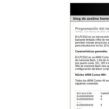
blog de avelino herre
Programación del m
viernes, 5 de febrero de 2016, 23
El LPC810 es un microcontro
bastante limitado (4Kb de m
permiten montar proyectos se
para introducirse en los 32 b
Características generales
El LPC810 es un ARM Cortex-
de memoria flash, 1 Kb de m
por puerto serie, I2C, SPI e
4Kb de memoria flash sino qu
configuración del linker scrip
Núcleo ARM Cortex-M0+
Todos los ARM Cortex-M mape
siguiente contenido:
dirección     tamañ
0x00000000    4    
0x00000004    4    
...
0x0000003C    4    
...