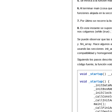
5.
Se invoca a la función main
6.
Al terminar main (cosa qu
funciones alojada en la secci
7.
Por último se recorre la li
8.
En este instante se supon
nos colgamos (while (true) ; 
Se puede observar que las secc
y .fini_array. Hace algunos 
usando las secciones .init_arr
compatibilidad y homogeneida
Siguiendo los pasos descrito
código fuente, la función voi
void
_startup
() __
void
_startup
() {

	_initDataRAM();

	_initBssRAM();

	_initClock();

	_callConstructors();

	_callInitArray();

	main();

	_callFiniArray();

	_callDestructors();
