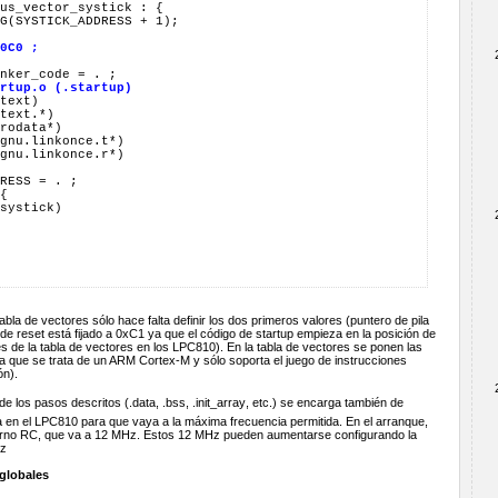
0C0 ;
rtup.o (.startup)
bla de vectores sólo hace falta definir los dos primeros valores (puntero de pila
 de reset está fijado a 0xC1 ya que el código de startup empieza en la posición de
 de la tabla de vectores en los LPC810). En la tabla de vectores se ponen las
 ya que se trata de un ARM Cortex-M y sólo soporta el juego de instrucciones
ón).
 los pasos descritos (.data, .bss, .init_array, etc.) se encarga también de
ema en el LPC810 para que vaya a la máxima frecuencia permitida. En el arranque,
interno RC, que va a 12 MHz. Estos 12 MHz pueden aumentarse configurando la
Hz
 globales