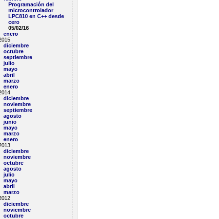
Programación del
microcontrolador
LPC810 en C++ desde
cero
05/02/16
enero
2015
diciembre
octubre
septiembre
julio
mayo
abril
marzo
enero
2014
diciembre
noviembre
septiembre
agosto
junio
mayo
marzo
enero
2013
diciembre
noviembre
octubre
agosto
julio
mayo
abril
marzo
2012
diciembre
noviembre
octubre