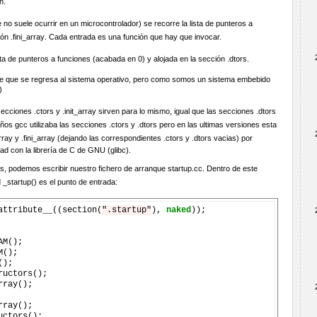
.
e no suele ocurrir en un microcontrolador) se recorre la lista de punteros a
ón .fini_array. Cada entrada es una función que hay que invocar.
sta de punteros a funciones (acabada en 0) y alojada en la sección .dtors.
e que se regresa al sistema operativo, pero como somos un sistema embebido
)
iones .ctors y .init_array sirven para lo mismo, igual que las secciones .dtors
años gcc utilizaba las secciones .ctors y .dtors pero en las ultimas versiones esta
ay y .fini_array (dejando las correspondientes .ctors y .dtors vacias) por
d con la librería de C de GNU (glibc).
s, podemos escribir nuestro fichero de arranque startup.cc. Dentro de este
d _startup() es el punto de entrada:
attribute__((section(
".startup"
), 
naked
));
