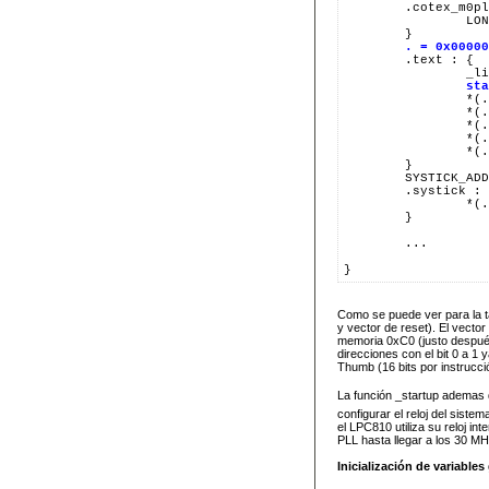
	.cotex_m0plus_vector_systick : {

		LONG(SYSTICK_ADDRESS + 1);

	}

. = 0x00000
	.text : {

		_linker_code = . ;

sta
		*(.text)

		*(.text.*)

		*(.rodata*)

		*(.gnu.linkonce.t*)

		*(.gnu.linkonce.r*)

	}

	SYSTICK_ADDRESS = . ;

	.systick : {

		*(.systick)

	}

	...

Como se puede ver para la ta
y vector de reset). El vector
memoria 0xC0 (justo después
direcciones con el bit 0 a 1
Thumb (16 bits por instrucci
La función _startup ademas de
configurar el reloj del sist
el LPC810 utiliza su reloj 
PLL hasta llegar a los 30 M
Inicialización de variables