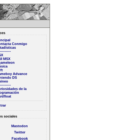
ces
incipal
ntacta Conmigo
tadísticas
---------
SX
ll MSX
hameleon
sica
ft
ameboy Advance
ntendo DS
ineo
---------
riosidades de la
ogramación
rdfloat
trar
s sociales
Mastodon
Twitter
Facebook