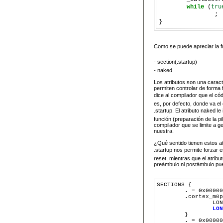
while
 (
tru
		;

Como se puede apreciar la fun
- section(.startup)
- naked
Los atributos son una caract
permiten controlar de forma 
dice al compilador que el códi
es, por defecto, donde va el
.startup. El atributo nake
función (preparación de la pi
compilador que se limite a ge
nuestra.
¿Qué sentido tienen estos at
.startup nos permite forzar 
reset, mientras que el atrib
preámbulo ni postámbulo pue
SECTIONS {

	. = 0x00000000 ;

	.cortex_m0plus_vectors : {

		LONG(0x10000400);

LON
	}

	. = 0x0000003C ;
