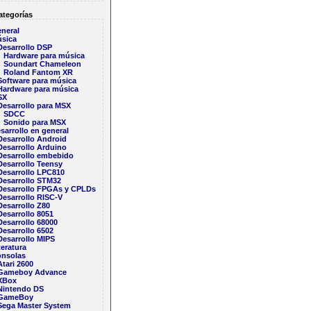
tegorías
neral
sica
Desarrollo DSP
Hardware para música
Soundart Chameleon
Roland Fantom XR
Software para música
Hardware para música
SX
Desarrollo para MSX
SDCC
Sonido para MSX
sarrollo en general
Desarrollo Android
Desarrollo Arduino
Desarrollo embebido
Desarrollo Teensy
Desarrollo LPC810
Desarrollo STM32
Desarrollo FPGAs y CPLDs
Desarrollo RISC-V
Desarrollo Z80
Desarrollo 8051
Desarrollo 68000
Desarrollo 6502
Desarrollo MIPS
teratura
nsolas
Atari 2600
Gameboy Advance
XBox
Nintendo DS
GameBoy
Sega Master System