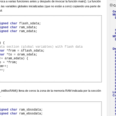
invoca a varias funciones antes y después de invocar la función main(). La función
Ca
iza las variables globales inicializadas (que no están a cero) copiando una parte de
AM:
Ge
Mú
igned
char
 flash_sdata;

igned
char
 ram_sdata;

igned
char
 ram_edata;

M
 {

ata section (global variables) with flash data
De
har
*
from 
=
&
flash_sdata;

har
*
to 
=
&
ram_sdata;

!=
&
ram_edata) {

o 
=
*
from;

rom
++
;

++
;

d _initBssRAM() llena de ceros la zona de la memoria RAM indicada por la sección
Li
Co
.
igned
char
 ram_sbssdata;

igned
char
 ram_ebssdata;
