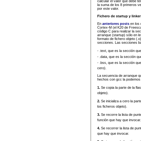
calcular el valor que debe t
la suma de los 8 primeros vec
por este valor.
Fichero de startup y linker
En
anteriores
posts
en los 
Cortex-M (el K20 de Freesca
código C para realizar la se
arranque (startup) sólo en le
formato de fichero objeto (.o
secciones. Las secciones bás
- .text, que es la sección qu
- .data, que es la sección q
- .bss, que es la sección qu
cero).
La secuencia de arranque q
hechos con gcc la podemos 
1.
Se copia la parte de la fla
objeto).
2.
Se inicializa a cero la part
los ficheros objeto).
3.
Se recorre la lista de punt
función que hay que invocar.
4.
Se recorrer la lista de pun
que hay que invocar.