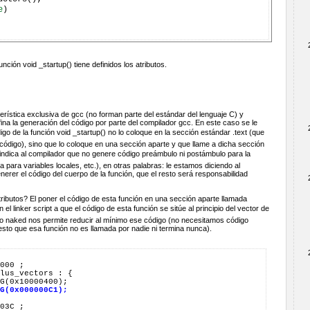
e
)

ción void _startup() tiene definidos los atributos.
erística exclusiva de gcc (no forman parte del estándar del lenguaje C) y
fina la generación del código por parte del compilador gcc. En este caso se le
go de la función void _startup() no lo coloque en la sección estándar .text (que
 código), sino que lo coloque en una sección aparte y que llame a dicha sección
d le indica al compilador que no genere código preámbulo ni postámbulo para la
la para variables locales, etc.), en otras palabras: le estamos diciendo al
nerer el código del cuerpo de la función, que el resto será responsabilidad
ributos? El poner el código de esta función en una sección aparte llamada
en el linker script a que el código de esta función se sitúe al principio del vector de
uto naked nos permite reducir al mínimo ese código (no necesitamos código
sto que esa función no es llamada por nadie ni termina nunca).
G(0x000000C1);