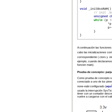
}

void
 _initBssRAM() 
// init .b
unsigned
c
while
 (p 
!
*
p
		p
+
	}

A continuación las funciones 
cabo las inicializaciones co
correspondiente (.ctors y 
ejemplo, cuando declaramos u
funcion main).
Prueba de concepto: par
Como prueba de concepto se
conectado a uno de los pines
none-eabi configurado (
aquí
usado la interrupción SysTic
timer con un contador descen
vuelve a cargarse con el valor