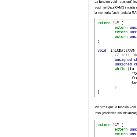
La función void _startup() 
void _initDataRAM() inicial
la memoria flash hacia la R
extern
"C"
 {

extern
uns
extern
uns
extern
uns
}

void
 _initDataRAM()
// init .d
unsigned
c
unsigned
c
while
 (to 
*
t
		f
		to
	}

Mientras que la función voi
.bss (variables sin inicializar)
extern
"C"
 {

extern
uns
extern
uns