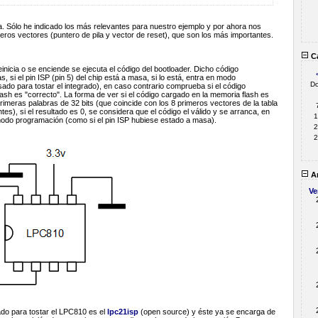
a. Sólo he indicado los más relevantes para nuestro ejemplo y por ahora nos
ros vectores (puntero de pila y vector de reset), que son los más importantes.
Ca
nicia o se enciende se ejecuta el código del bootloader. Dicho código
 si el pin ISP (pin 5) del chip está a masa, si lo está, entra en modo
D
do para tostar el integrado), en caso contrario comprueba si el código
sh es "correcto". La forma de ver si el código cargado en la memoria flash es
imeras palabras de 32 bits (que coincide con los 8 primeros vectores de la tabla
es), si el resultado es 0, se considera que el código el válido y se arranca, en
1
modo programación (como si el pin ISP hubiese estado a masa).
2
2
Ar
Ve
ado para tostar el LPC810 es el
lpc21isp
(open source) y éste ya se encarga de