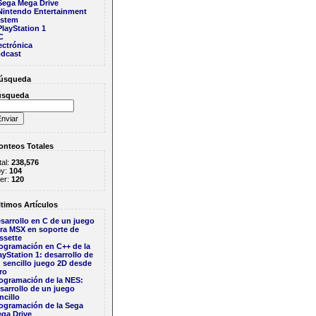
Sega Mega Drive
Nintendo Entertainment
stem
PlayStation 1
C
ectrónica
dcast
úsqueda
úsqueda
nteos Totales
tal:
238,576
y:
104
er:
120
timos Artículos
sarrollo en C de un juego
ra MSX en soporte de
ssette
ogramación en C++ de la
ayStation 1: desarrollo de
 sencillo juego 2D desde
ro
ogramación de la NES:
sarrollo de un juego
ncillo
ogramación de la Sega
ga Drive