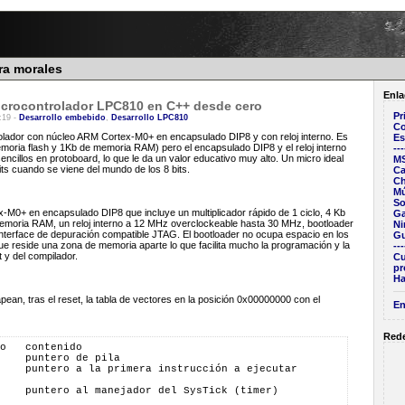
ra morales
Enla
icrocontrolador LPC810 en C++ desde cero
Pr
:19 -
Desarrollo embebido
,
Desarrollo LPC810
Co
lador con núcleo ARM Cortex-M0+ en encapsulado DIP8 y con reloj interno. Es
Es
emoria flash y 1Kb de memoria RAM) pero el encapsulado DIP8 y el reloj interno
---
ncillos en protoboard, lo que le da un valor educativo muy alto. Un micro ideal
M
its cuando se viene del mundo de los 8 bits.
Ca
C
Mú
So
M0+ en encapsulado DIP8 que incluye un multiplicador rápido de 1 ciclo, 4 Kb
G
emoria RAM, un reloj interno a 12 MHz overclockeable hasta 30 MHz, bootloader
Ni
 interface de depuración compatible JTAG. El bootloader no ocupa espacio en los
Gu
e reside una zona de memoria aparte lo que facilita mucho la programación y la
---
t y del compilador.
Cu
pr
Ha
an, tras el reset, la tabla de vectores en la posición 0x00000000 con el
En
Rede
o   contenido
    puntero de pila
    puntero a la primera instrucción a ejecutar
    puntero al manejador del SysTick (timer)