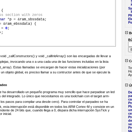
Sy
{

ss section with zeros
PI
El
har
*
p 
=
&
ram_sbssdata;

Po
=
&
ram_ebssdata) {

 
=
0
;

+
;

B
B
void _callConstructors() y void _callInitArray() son las encargadas de llevar a
Co
mplejas, invocando una o a una cada una de las funciones incluidas en la lista
.init_array). Estas llamadas se encargan de hacer estas inicializaciones (por
To
Ho
n objeto global, es preciso llamar a su contructor antes de que se ejecute la
Ay
padeo
Úl
 ha desarrollado un pequeño programa muy sencillo que hace parpadear un led
De
pa
 del integrado. Lo único que necesitamos es una toolchain con el target arm-
ca
los pasos para compilar una desde cero). Para controlar el parpadeo se ha
Pr
Pl
k, esta interrupción está disponible en todos los ARM Cortex-M y consiste en un
un
dente de 24 bits que, cuando llega a 0, dispara dicha interrupción SysTick y
ce
 inicial.
Pr
de
se
Pr
Me