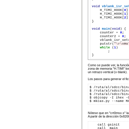
void
vblank_isr_se
H_TIMI_HOOK[
0
]
H_TIMI_HOOK[
1
]
H_TIMI_HOOK[
2
]
}

void
main
(
void
)
counter
=
0
counter2
=
0
putstr(
"
\r\n
Ho
while
(
1
;

Como se puede ver, la función
zona de memoria "H.TIMI" lo
un retrazo vertical (v-blank).
Los pasos para generar el fic
$ /ruta/al/sdcc/bin
$ /ruta/al/sdcc/bin
$ /ruta/al/sdcc/bin
$ objcopy -I ihex -
$ mkcas.py --name M
Nótese que en "crt0msx.s" l
A partir de la dirección 0x82
    call gsinit    
    call _main     