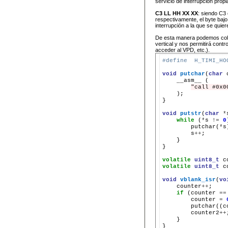
servicio de interrupción prop
C3 LL HH XX XX
: siendo C3 
respectivamente, el byte bajo 
interrupción a la que se quiere
De esta manera podemos coloc
vertical y nos permitirá cont
acceder al VPD, etc.).
#define  H_TIMI_HO
void
putchar
(
char
__asm__
"call #0x0
);

}

void
putstr
(
char
*
while
(
*
s
!=
0
putchar(
*
s
++
}

}

volatile
uint8_t
volatile
uint8_t
c
void
vblank_isr
(
vo
counter
++
if
(counter
==
counter
=
putchar((c
counter2
++
}

}
