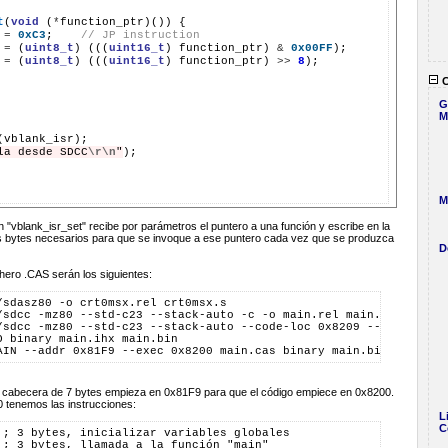
t
(
void
(
*
function_ptr)())
=
0xC3
;
// JP instruction
=
(
uint8_t
)
(((
uint16_t
)
function_ptr)
&
0x00FF
=
(
uint8_t
)
(((
uint16_t
)
function_ptr)
>>
8
);

C
G
M
la desde SDCC
\r\n
"
M
 "vblank_isr_set" recibe por parámetros el puntero a una función y escribe en la
s bytes necesarios para que se invoque a ese puntero cada vez que se produzca
D
hero .CAS serán los siguientes:
/sdasz80 -o crt0msx.rel crt0msx.s
/sdcc -mz80 --std-c23 --stack-auto -c -o main.rel main.c
/sdcc -mz80 --std-c23 --stack-auto --code-loc 0x8209 --no-std-cr
O binary main.ihx main.bin
AIN --addr 0x81F9 --exec 0x8200 main.cas binary main.bin
D
a cabecera de 7 bytes empieza en 0x81F9 para que el código empiece en 0x8200.
00 tenemos las instrucciones:
L
C
 ; 3 bytes, inicializar variables globales
 ; 3 bytes, llamada a la función "main"