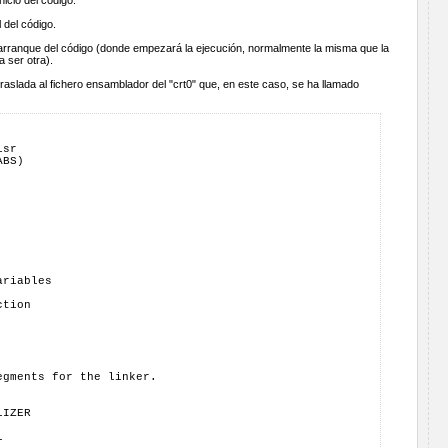
nicio del código.
l del código.
 arranque del código (donde empezará la ejecución, normalmente la misma que la
a ser otra).
traslada al fichero ensamblador del "crt0" que, en este caso, se ha llamado
isr
ABS)
ariables
ction
egments for the linker.
LIZER
L