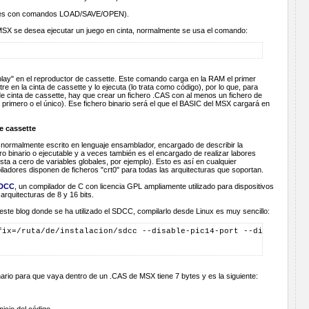
bles con comandos LOAD/SAVE/OPEN).
SX se desea ejecutar un juego en cinta, normalmente se usa el comando:
"play" en el reproductor de cassette. Este comando carga en la RAM el primer
re en la cinta de cassette y lo ejecuta (lo trata como código), por lo que, para
e cinta de cassette, hay que crear un fichero .CAS con al menos un fichero de
el primero o el único). Ese fichero binario será el que el BASIC del MSX cargará en
de cassette
, normalmente escrito en lenguaje ensamblador, encargado de describir la
ero binario o ejecutable y a veces también es el encargado de realizar labores
sta a cero de variables globales, por ejemplo). Esto es así en cualquier
iladores disponen de ficheros "crt0" para todas las arquitecturas que soportan.
DCC
, un compilador de C con licencia GPL ampliamente utilizado para dispositivos
rquitecturas de 8 y 16 bits.
ste blog donde se ha utilizado el SDCC, compilarlo desde Linux es muy sencillo:
fix=/ruta/de/instalacion/sdcc --disable-pic14-port --disable-pic
ario para que vaya dentro de un .CAS de MSX tiene 7 bytes y es la siguiente: