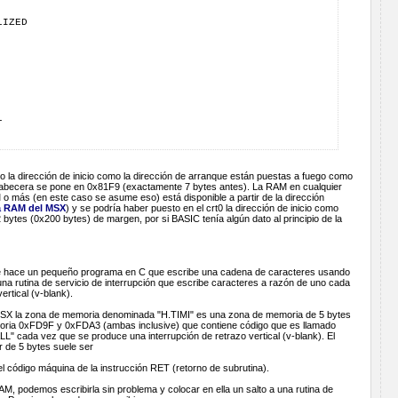
LIZED
L
o la dirección de inicio como la dirección de arranque están puestas a fuego como
cabecera se pone en 0x81F9 (exactamente 7 bytes antes). La RAM en cualquier
más (en este caso se asume eso) está disponible a partir de la dirección
a RAM del MSX
) y se podría haber puesto en el crt0 la dirección de inicio como
 bytes (0x200 bytes) de margen, por si BASIC tenía algún dato al principio de la
 hace un pequeño programa en C que escribe una cadena de caracteres usando
na rutina de servicio de interrupción que escribe caracteres a razón de uno cada
ertical (v-blank).
MSX la zona de memoria denominada "H.TIMI" es una zona de memoria de 5 bytes
moria 0xFD9F y 0xFDA3 (ambas inclusive) que contiene código que es llamado
L" cada vez que se produce una interrupción de retrazo vertical (v-blank). El
er de 5 bytes suele ser
el código máquina de la instrucción RET (retorno de subrutina).
AM, podemos escribirla sin problema y colocar en ella un salto a una rutina de