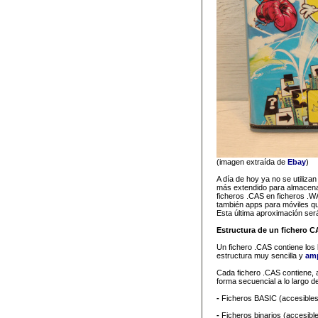
(imagen extraída de
Ebay
)
A día de hoy ya no se utiliza
más extendido para almacenar 
ficheros .CAS en ficheros .W
también apps para móviles que
Esta última aproximación será
Estructura de un fichero C
Un fichero .CAS contiene los 
estructura muy sencilla y
am
Cada fichero .CAS contiene, 
forma secuencial a lo largo d
-
Ficheros BASIC (accesibl
-
Ficheros binarios (accesi