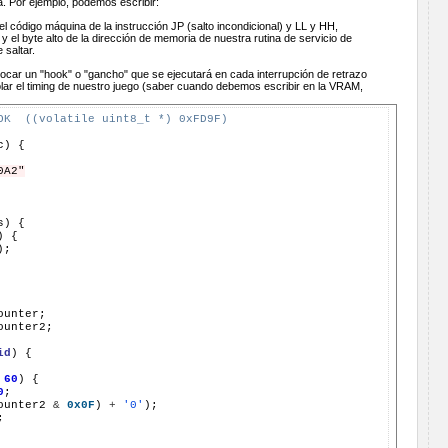
ia. Por ejemplo, podemos escribir:
el código máquina de la instrucción JP (salto incondicional) y LL y HH,
y el byte alto de la dirección de memoria de nuestra rutina de servicio de
 saltar.
ar un "hook" o "gancho" que se ejecutará en cada interrupción de retrazo
rolar el timing de nuestro juego (saber cuando debemos escribir en la VRAM,
OK  ((volatile uint8_t *) 0xFD9F)
c)
0A2"
s)
)
ounter2;

id
)
60
)
0
ounter2
&
0x0F
)
+
'0'