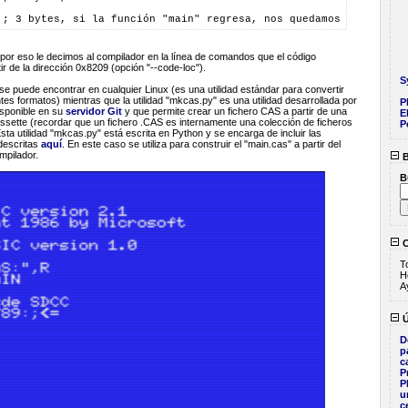
 ; 3 bytes, si la función "main" regresa, nos quedamos en un buc
 por eso le decimos al compilador en la línea de comandos que el código
ir de la dirección 0x8209 (opción "--code-loc").
S
 se puede encontrar en cualquier Linux (es una utilidad estándar para convertir
ntes formatos) mientras que la utilidad "mkcas.py" es una utilidad desarrollada por
P
sponible en su
servidor Git
y que permite crear un fichero CAS a partir de una
E
assette (recordar que un fichero .CAS es internamente una colección de ficheros
P
Esta utilidad "mkcas.py" está escrita en Python y se encarga de incluir las
descritas
aquí
. En este caso se utiliza para construir el "main.cas" a partir del
mpilador.
B
B
C
T
H
A
Ú
D
p
c
P
P
u
c