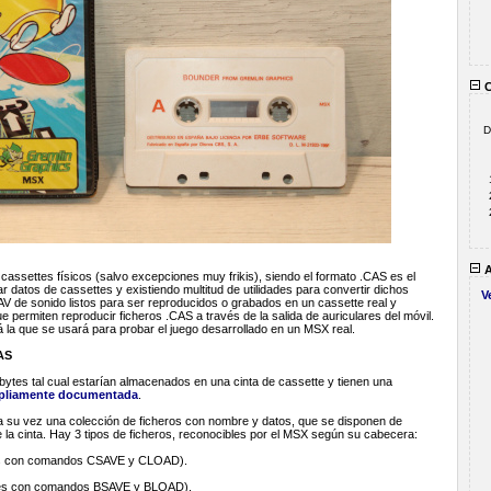
C
D
A
n cassettes físicos (salvo excepciones muy frikis), siendo el formato .CAS es el
datos de cassettes y existiendo multitud de utilidades para convertir dichos
V
AV de sonido listos para ser reproducidos o grabados en un cassette real y
 permiten reproducir ficheros .CAS a través de la salida de auriculares del móvil.
 la que se usará para probar el juego desarrollado en un MSX real.
AS
bytes tal cual estarían almacenados en una cinta de cassette y tienen una
pliamente documentada
.
a su vez una colección de ficheros con nombre y datos, que se disponen de
e la cinta. Hay 3 tipos de ficheros, reconocibles por el MSX según su cabecera:
es con comandos CSAVE y CLOAD).
bles con comandos BSAVE y BLOAD).