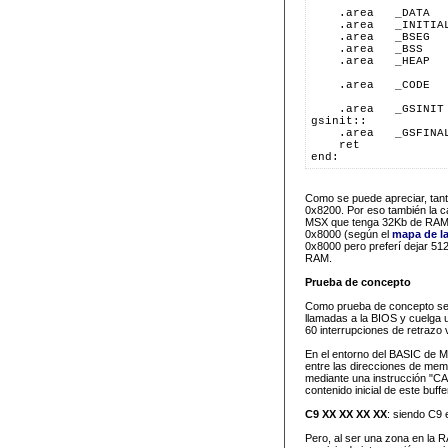
    .area   _DATA
    .area   _INITIA
    .area   _BSEG
    .area   _BSS
    .area   _HEAP
    .area   _CODE
    .area   _GSINIT
gsinit::
    .area   _GSFINA
    ret
end:
Como se puede apreciar, tant
0x8200. Por eso también la 
MSX que tenga 32Kb de RAM o 
0x8000 (según el
mapa de l
0x8000 pero preferí dejar 512
RAM.
Prueba de concepto
Como prueba de concepto se
llamadas a la BIOS y cuelga u
60 interrupciones de retrazo v
En el entorno del BASIC de 
entre las direcciones de me
mediante una instrucción "CAL
contenido inicial de este buff
C9 XX XX XX XX
: siendo C9 
Pero, al ser una zona en la R