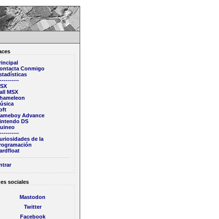
aces
rincipal
ontacta Conmigo
stadísticas
----------
SX
all MSX
hameleon
úsica
oft
ameboy Advance
intendo DS
uineo
----------
uriosidades de la
rogramación
ardfloat
ntrar
es sociales
Mastodon
Twitter
Facebook