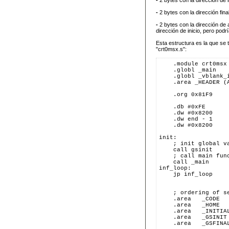
-
2 bytes con la dirección de i
-
2 bytes con la dirección fina
-
2 bytes con la dirección de
dirección de inicio, pero podrí
Esta estructura es la que se 
"crt0msx.s":
    .module crt0msx
    .globl _main
    .globl _vblank_
    .area _HEADER (
    .org 0x81F9
    .db #0xFE
    .dw #0x8200
    .dw end - 1
    .dw #0x8200
init:
    ; init global v
    call gsinit
    ; call main fun
    call _main
inf_loop:
    jp inf_loop
    ; ordering of s
    .area   _CODE
    .area   _HOME
    .area   _INITIA
    .area   _GSINIT
    .area   _GSFINA