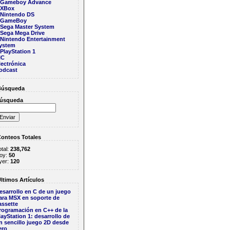
Gameboy Advance
XBox
le infinito
Nintendo DS
GameBoy
Sega Master System
Sega Mega Drive
Nintendo Entertainment
ystem
PlayStation 1
IC
lectrónica
odcast
úsqueda
úsqueda
onteos Totales
otal:
238,762
oy:
50
yer:
120
ltimos Artículos
esarrollo en C de un juego
ara MSX en soporte de
assette
rogramación en C++ de la
layStation 1: desarrollo de
n sencillo juego 2D desde
ero