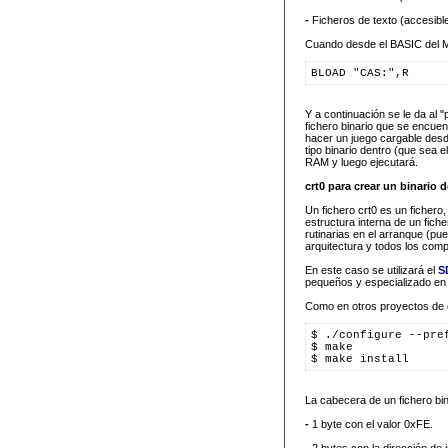
-
Ficheros de texto (accesi
Cuando desde el BASIC del M
BLOAD "CAS:",R
Y a continuación se le da al 
fichero binario que se encuent
hacer un juego cargable desd
tipo binario dentro (que sea 
RAM y luego ejecutará.
crt0 para crear un binario 
Un fichero crt0 es un fichero
estructura interna de un fich
rutinarias en el arranque (pue
arquitectura y todos los comp
En este caso se utilizará el
S
pequeños y especializado en a
Como en otros proyectos de e
$ ./configure --pre
$ make
$ make install
La cabecera de un fichero bin
-
1 byte con el valor 0xFE.