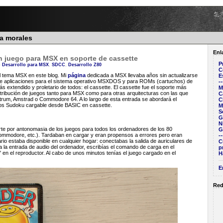
ra morales
Enl
n juego para MSX en soporte de cassette
P
-
Desarrollo para MSX
,
SDCC
,
Desarrollo Z80
C
l tema MSX en este blog. Mi
página
dedicada a MSX llevaba años sin actualizarse
E
o de aplicaciones para el sistema operativo MSXDOS y para ROMs (cartuchos) de
--
s extendido y proletario de todos: el cassette. El cassette fue el soporte más
M
stribución de juegos tanto para MSX como para otras arquitecturas con las que
C
rum, Amstrad o Commodore 64. A lo largo de esta entrada se abordará el
C
egos Sudoku cargable desde BASIC en cassette.
M
S
G
N
rte por antonomasia de los juegos para todos los ordenadores de los 80
G
mmodore, etc.). Tardaban en cargar y eran propensos a errores pero eran
--
io estaba disponible en cualquier hogar: conectabas la salida de auriculares de
C
 la entrada de audio del ordenador, escribías el comando de carga en el
p
" en el reproductor. Al cabo de unos minutos tenías el juego cargado en el
H
E
Red