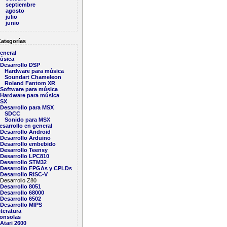
septiembre
agosto
julio
junio
ategorías
eneral
úsica
Desarrollo DSP
Hardware para música
Soundart Chameleon
Roland Fantom XR
Software para música
Hardware para música
SX
Desarrollo para MSX
SDCC
Sonido para MSX
esarrollo en general
Desarrollo Android
Desarrollo Arduino
Desarrollo embebido
Desarrollo Teensy
Desarrollo LPC810
Desarrollo STM32
t0 -o main.ihx crt0msx.rel main.rel
Desarrollo FPGAs y CPLDs
Desarrollo RISC-V
esarrollo Z80
Desarrollo 8051
Desarrollo 68000
Desarrollo 6502
Desarrollo MIPS
iteratura
onsolas
Atari 2600