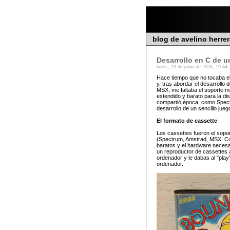
blog de avelino herre
Desarrollo en C de u
lunes, 29 de junio de 2026, 19:44 
Hace tiempo que no tocaba e
y, tras abordar el desarroll
MSX, me faltaba el soporte má
extendido y barato para la di
compartió época, como Spect
desarrollo de un sencillo ju
El formato de cassette
Los cassettes fueron el sopo
(Spectrum, Amstrad, MSX, Co
baratos y el hardware necesar
un reproductor de cassettes a
ordenador y le dabas al "play
ordenador.