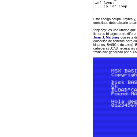
inf_loop:
    jp inf_loop    
Este código ocupa 9 bytes y,
compilado debe alojarlo a part
"objcopy" es una utilidad que
ficheros binarios entre difere
Juan J. Martínez
que está di
colección de ficheros para c
binarios, BASIC o de texto). 
cabeceras .CAS necesarias 
"main.bin" generado por el co