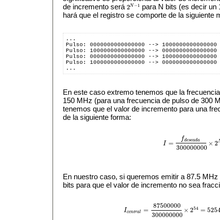
−
1
de incremento será
para N bits (es decir un
N
2
2
N
−
1
hará que el registro se comporte de la siguiente 
...
Pulso: 0000000000000000 --> 1000000000000000
Pulso: 1000000000000000 --> 0000000000000000
Pulso: 0000000000000000 --> 1000000000000000
Pulso: 1000000000000000 --> 0000000000000000
...
En este caso extremo tenemos que la frecuencia d
150 MHz (para una frecuencia de pulso de 300 
tenemos que el valor de incremento para una fre
de la siguiente forma:
f
d
e
s
e
a
d
a
=
×
2
I
I
=
f
d
e
s
e
a
d
a
300000000
×
300000000
En nuestro caso, si queremos emitir a 87.5 MHz
bits para que el valor de incremento no sea fracci
87500000
54
=
×
2
=
525
I
I
c
e
n
t
r
a
l
=
87500000
300000000
×
2
54
=
52
c
e
n
t
r
a
l
300000000