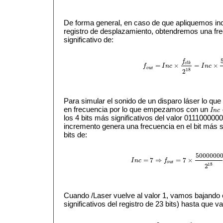
De forma general, en caso de que apliquemos inc
registro de desplazamiento, obtendremos una fre
significativo de:
f
c
l
k
=
×
=
×
f
I
n
c
I
n
c
f
o
u
t
=
I
n
c
×
f
c
l
k
2
18
=
I
n
c
×
50000
o
u
t
18
2
Para simular el sonido de un disparo láser lo qu
en frecuencia por lo que empezamos con un
I
n
c
I
n
c
=
los 4 bits más significativos del valor 01110000
incremento genera una frecuencia en el bit más sig
bits de:
5000000
=
7
⇒
=
7
×
I
n
c
f
I
n
c
=
7
⇒
f
o
u
t
=
7
×
50000000
2
18
=
1
o
u
t
18
2
Cuando /Laser vuelve al valor 1, vamos bajando el
significativos del registro de 23 bits) hasta que va