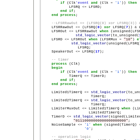
if
 (Clk
'event
and
 (Clk 
=
'1'
)) 
then
            LFSRQ 
<=
 LFSRD;

end
if
;

end
process
;

--LFSRRawOut <= (LFSRQ(0) xor LFSRQ(3)) 
    LFSRRawOut 
<=
 (LFSRQ(
0
) 
xor
 LFSRQ(
7
)) 
&
 
    LFSROut 
<=
 LFSRRawOut 
when
 (unsigned(LFS
std_logic_vector
(to_unsigned(
    LFSRD 
<=
 LFSROut 
when
 (LFSRMux 
=
"10"
) 
e
std_logic_vector
(unsigned(LFSRQ
                LFSRQ;

    SpeakerOut 
<=
 LFSRQ(
17
);

-- timer
process
 (Clk)

begin
if
 (Clk
'event
and
 (Clk 
=
'1'
)) 
then
            TimerQ 
<=
 TimerD;

end
if
;

end
process
;

    Limited1TimerQ 
<=
std_logic_vector
(to_un
                      TimerQ;

    Limited2TimerQ 
<=
std_logic_vector
(to_un
                      TimerQ;

    LimiterMuxOut 
<=
 Limited1TimerQ 
when
 (Li
                     Limited2TimerQ;

    TimerD 
<=
std_logic_vector
(signed(Limite
"01110000000000000000000"
;

    NoiseSample 
<=
'1'
when
 (signed(TimerQ) 
'0'
;

-- operation logic