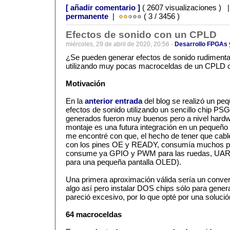
[ añadir comentario ]
( 2607 visualizaciones ) 
permanente
|
( 3 / 3456 )
Efectos de sonido con un CPLD
miércoles, 29 de abril de 2020, 20:56 -
Desarrollo FPGAs
¿Se pueden generar efectos de sonido rudimentar
utilizando muy pocas macroceldas de un CPLD
Motivación
En la
anterior entrada
del blog se realizó un pe
efectos de sonido utilizando un sencillo chip PS
generados fueron muy buenos pero a nivel hardwa
montaje es una futura integración en un pequeño
me encontré con que, el hecho de tener que cable
con los pines OE y READY, consumía muchos pi
consume ya GPIO y PWM para las ruedas, UART
para una pequeña pantalla OLED).
Una primera aproximación válida sería un convers
algo así pero instalar DOS chips sólo para gener
pareció excesivo, por lo que opté por una soluc
64 macroceldas