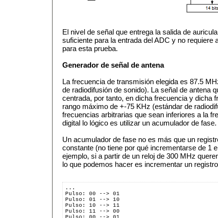
El nivel de señal que entrega la salida de auricu
suficiente para la entrada del ADC y no requiere 
para esta prueba.
Generador de señal de antena
La frecuencia de transmisión elegida es 87.5 MHz
de radiodifusión de sonido). La señal de antena 
centrada, por tanto, en dicha frecuencia y dicha 
rango máximo de +-75 KHz (estándar de radiodifu
frecuencias arbitrarias que sean inferiores a la f
digital lo lógico es utilizar un acumulador de fase.
Un acumulador de fase no es más que un registr
constante (no tiene por qué incrementarse de 1 
ejemplo, si a partir de un reloj de 300 MHz quer
lo que podemos hacer es incrementar un registro
...
Pulso: 00 --> 01
Pulso: 01 --> 10
Pulso: 10 --> 11
Pulso: 11 --> 00
Pulso: 00 --> 01