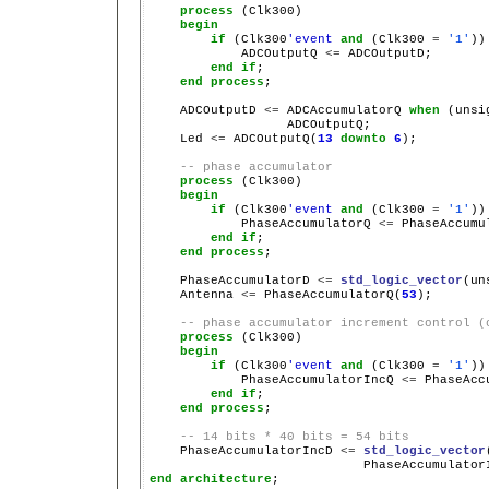
process
 (Clk300)

begin
if
 (Clk300
'event
and
 (Clk300 
=
'1'
))
            ADCOutputQ 
<=
 ADCOutputD;

end
if
;

end
process
;

    ADCOutputD 
<=
 ADCAccumulatorQ 
when
 (unsi
                  ADCOutputQ;

    Led 
<=
 ADCOutputQ(
13
downto
6
);

-- phase accumulator
process
 (Clk300)

begin
if
 (Clk300
'event
and
 (Clk300 
=
'1'
))
            PhaseAccumulatorQ 
<=
 PhaseAccumul
end
if
;

end
process
;

    PhaseAccumulatorD 
<=
std_logic_vector
(un
    Antenna 
<=
 PhaseAccumulatorQ(
53
);

-- phase accumulator increment control (
process
 (Clk300)

begin
if
 (Clk300
'event
and
 (Clk300 
=
'1'
))
            PhaseAccumulatorIncQ 
<=
 PhaseAcc
end
if
;

end
process
;

-- 14 bits * 40 bits = 54 bits
    PhaseAccumulatorIncD 
<=
std_logic_vector
end
architecture