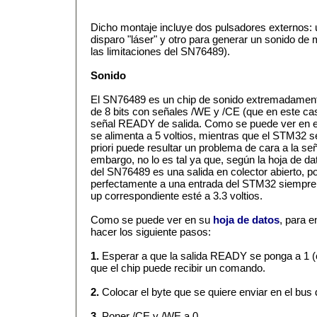
Dicho montaje incluye dos pulsadores externos: 
disparo "láser" y otro para generar un sonido de m
las limitaciones del SN76489).
Sonido
El SN76489 es un chip de sonido extremadamente
de 8 bits con señales /WE y /CE (que en este cas
señal READY de salida. Como se puede ver en el 
se alimenta a 5 voltios, mientras que el STM32 se 
priori puede resultar un problema de cara a la s
embargo, no lo es tal ya que, según la hoja de da
del SN76489 es una salida en colector abierto, p
perfectamente a una entrada del STM32 siempre y
up correspondiente esté a 3.3 voltios.
Como se puede ver en su
hoja de datos
, para e
hacer los siguiente pasos:
1.
Esperar a que la salida READY se ponga a 1 (co
que el chip puede recibir un comando.
2.
Colocar el byte que se quiere enviar en el bus d
3.
Poner /CE y /WE a 0.