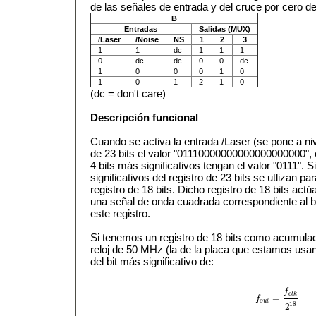
de las señales de entrada y del cruce por cero del
B
Entradas
Salidas (MUX)
/Laser
/Noise
NS
1
2
3
1
1
dc
1
1
1
0
dc
dc
0
0
dc
1
0
0
0
1
0
1
0
1
2
1
0
(dc = don't care)
Descripción funcional
Cuando se activa la entrada /Laser (se pone a nive
de 23 bits el valor "01110000000000000000000", e
4 bits más significativos tengan el valor "0111". S
significativos del registro de 23 bits se utlizan pa
registro de 18 bits. Dicho registro de 18 bits ac
una señal de onda cuadrada correspondiente al bit
este registro.
Si tenemos un registro de 18 bits como acumulad
reloj de 50 MHz (la de la placa que estamos usa
del bit más significativo de:
f
c
l
k
=
f
f
o
u
t
=
f
c
l
k
2
18
o
u
t
18
2