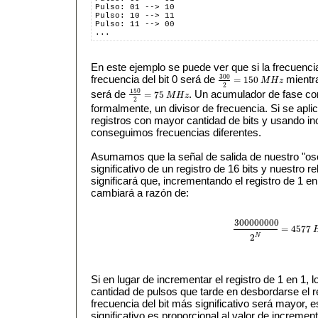
Pulso: 01 --> 10
Pulso: 10 --> 11
Pulso: 11 --> 00
...
En este ejemplo se puede ver que si la frecuenci
300
frecuencia del bit 0 será de
mientra
=
150
M
H
z
300
2
=
150
M
H
z
2
150
será de
. Un acumulador de fase co
=
75
M
H
z
150
2
=
75
M
H
z
2
formalmente, un divisor de frecuencia. Si se apli
registros con mayor cantidad de bits y usando in
conseguimos frecuencias diferentes.
Asumamos que la señal de salida de nuestro "osc
significativo de un registro de 16 bits y nuestro 
significará que, incrementando el registro de 1 en 
cambiará a razón de:
300000000
=
4577
300000000
2
N
=
4577
H
N
2
Si en lugar de incrementar el registro de 1 en 1, 
cantidad de pulsos que tarde en desbordarse el re
frecuencia del bit más significativo será mayor, es
significativo es proporcional al valor de incremen