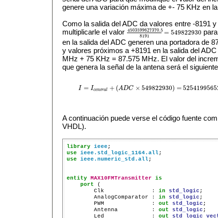
genere una variación máxima de +- 75 KHz en la 
Como la salida del ADC da valores entre -8191 y
4503599627370.5
multiplicarle el valor
para
=
549822930
4503599627370.5
8191
=
549822930
8191
en la salida del ADC generen una portadora de 
y valores próximos a +8191 en la salida del ADC
MHz + 75 KHz = 87.575 MHz. El valor del increm
que genera la señal de la antena será el siguiente
=
+
(
×
549822930
)
=
5254199565
I
I
A
D
C
I
=
I
c
e
n
t
r
a
l
+
(
A
D
C
×
549822930
)
=
525419956526
c
e
n
t
r
a
l
A continuación puede verse el código fuente comp
VHDL).
library
ieee
use
ieee.std_logic_1164.all
use
ieee.numeric_std.all
;

entity
MAX10FMTransmitter
is
port
 (

        Clk              
:
in
std_logic
;

        AnalogComparator 
:
in
std_logic
;

        PWM              
:
out
std_logic
;

        Antenna          
:
out
std_logic
;

        Led              
:
out
std_logic_vec