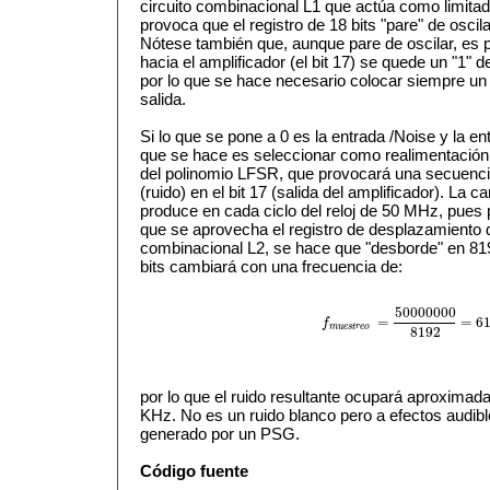
circuito combinacional L1 que actúa como limitador
provoca que el registro de 18 bits "pare" de oscil
Nótese también que, aunque pare de oscilar, es p
hacia el amplificador (el bit 17) se quede un "1" 
por lo que se hace necesario colocar siempre un
salida.
Si lo que se pone a 0 es la entrada /Noise y la e
que se hace es seleccionar como realimentación de
del polinomio LFSR, que provocará una secuenc
(ruido) en el bit 17 (salida del amplificador). La 
produce en cada ciclo del reloj de 50 MHz, pues p
que se aprovecha el registro de desplazamiento de 
combinacional L2, se hace que "desborde" en 8192
bits cambiará con una frecuencia de:
50000000
=
=
61
f
f
m
u
e
s
t
r
e
o
=
50000000
8192
=
61
m
u
e
s
t
r
e
o
8192
por lo que el ruido resultante ocupará aproximad
KHz. No es un ruido blanco pero a efectos audibl
generado por un PSG.
Código fuente