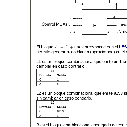
El bloque
se corresponde con el
LFS
18
11
+
+
1
x
x
x
18
+
x
11
+
1
permite generar ruido blanco (aproximado) en el r
L1 es un bloque combinacional que emite un 1 si l
cambiar en caso contrario.
L1
Entrada
Salida
0
1
x
x
L2 es un bloque combinacional que emite 8193 si 
sin cambiar en caso contrario.
L2
Entrada
Salida
0
8193
x
x
B es el bloque combinacional encargado de contro