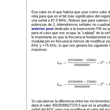
Ese valor es el que habría que usar como valor 
reloj para que en el bit más significativo del regis
una señal a 87.5 MHz. Nótese que para valores 
potencias de 2, obtendremos señales no cuadradas
anterior post
dedicado a la transmisión FM se pr
para el caso que nos ocupa, la "calidad" de la seña
lo importante es que la frecuencia fundamental se
modulación en frecuencia hemos de modificar est
KHz y +75 KHz, lo que nos genera los siguiente
máximos:
(
87500000
−
75000
)
54
=
×
2
=
I
I
m
i
n
=
(
87500000
−
75000
)
300000000
×
2
54
=
m
i
n
300000000
(
87500000
+
75000
)
54
=
×
2
=
I
I
m
a
x
=
(
87500000
+
75000
)
300000000
×
2
54
=
m
a
x
300000000
Si calculamos la diferencia entre los incrementos
dará el valor 4503599627370.5 que es la amplitu
señal del ADC para que modifique el valor del in