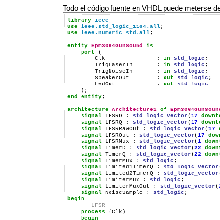
Todo el código fuente en VHDL puede meterse den
library
ieee
use
ieee.std_logic_1164.all
use
ieee.numeric_std.all
;

entity
Epm3064GunSound
is
port
 (

        Clk               
:
in
std_logic
;

        TrigLaserIn       
:
in
std_logic
;

        TrigNoiseIn       
:
in
std_logic
;

        SpeakerOut        
:
out
std_logic
;

        LedOut            
:
out
std_logic
end
entity
;

architecture
Architecture1
of
Epm3064GunSoun
signal
 LFSRD 
:
std_logic_vector
(
17
downt
signal
 LFSRQ 
:
std_logic_vector
(
17
downt
signal
 LFSRRawOut 
:
std_logic_vector
(
17
signal
 LFSROut 
:
std_logic_vector
(
17
dow
signal
 LFSRMux 
:
std_logic_vector
(
1
down
signal
 TimerD 
:
std_logic_vector
(
22
down
signal
 TimerQ 
:
std_logic_vector
(
22
down
signal
 TimerMux 
:
std_logic
;

signal
 Limited1TimerQ 
:
std_logic_vector
signal
 Limited2TimerQ 
:
std_logic_vector
signal
 LimiterMux 
:
std_logic
;

signal
 LimiterMuxOut 
:
std_logic_vector
(
signal
 NoiseSample 
:
std_logic
begin
-- LFSR
process
 (Clk)

begin