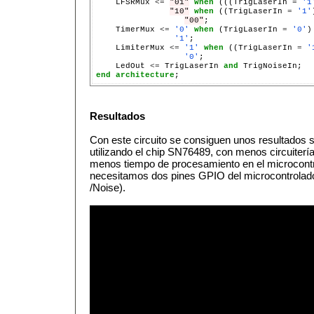
    LFSRMux 
<=
"01"
when
 (((TrigLaserIn 
=
'1
"10"
when
 ((TrigLaserIn 
=
'1'
"00"
;

    TimerMux 
<=
'0'
when
 (TrigLaserIn 
=
'0'
)
'1'
;

    LimiterMux 
<=
'1'
when
 ((TrigLaserIn 
=
'
'0'
;

    LedOut 
<=
 TrigLaserIn 
and
end
architecture
Resultados
Con este circuito se consiguen unos resultados s
utilizando el chip SN76489, con menos circuiter
menos tiempo de procesamiento en el microcontr
necesitamos dos pines GPIO del microcontrolador
/Noise).