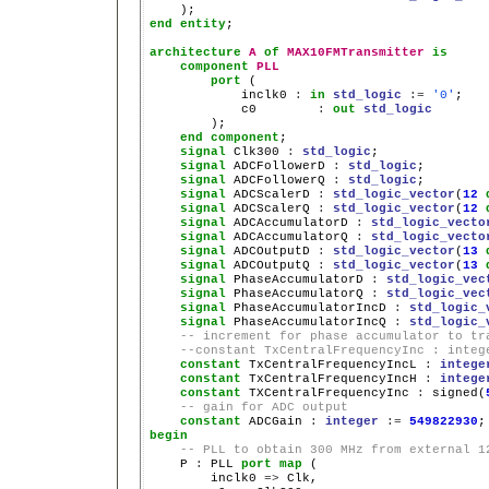
end
entity
;

architecture
A
of
MAX10FMTransmitter
is
component
PLL
port
 (

            inclk0 
:
in
std_logic
:=
'0'
;

            c0        
:
out
std_logic
        );

end
component
;

signal
 Clk300 
:
std_logic
;

signal
 ADCFollowerD 
:
std_logic
;

signal
 ADCFollowerQ 
:
std_logic
;

signal
 ADCScalerD 
:
std_logic_vector
(
12
signal
 ADCScalerQ 
:
std_logic_vector
(
12
signal
 ADCAccumulatorD 
:
std_logic_vecto
signal
 ADCAccumulatorQ 
:
std_logic_vecto
signal
 ADCOutputD 
:
std_logic_vector
(
13
signal
 ADCOutputQ 
:
std_logic_vector
(
13
signal
 PhaseAccumulatorD 
:
std_logic_vec
signal
 PhaseAccumulatorQ 
:
std_logic_vec
signal
 PhaseAccumulatorIncD 
:
std_logic_
signal
 PhaseAccumulatorIncQ 
:
std_logic_
-- increment for phase accumulator to tr
--constant TxCentralFrequencyInc : integ
constant
 TxCentralFrequencyIncL 
:
intege
constant
 TxCentralFrequencyIncH 
:
intege
constant
 TXCentralFrequencyInc 
:
 signed(
-- gain for ADC output 
constant
 ADCGain 
:
integer
:=
549822930
;
begin
-- PLL to obtain 300 MHz from external 1
    P 
:
 PLL 
port
map
 (

        inclk0 
=>
 Clk,
