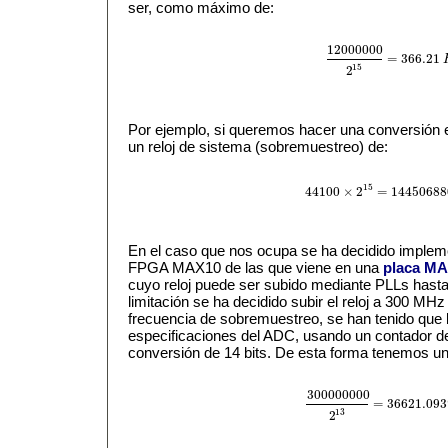
ser, como máximo de:
12000000
=
366.21
12000000
2
15
=
366.21
H
15
2
Por ejemplo, si queremos hacer una conversión 
un reloj de sistema (sobremuestreo) de:
15
44100
×
2
=
14450688
44100
×
2
15
=
1445068800
En el caso que nos ocupa se ha decidido impleme
FPGA MAX10 de las que viene en una
placa MA
cuyo reloj puede ser subido mediante PLLs hast
limitación se ha decidido subir el reloj a 300 MHz
frecuencia de sobremuestreo, se han tenido que 
especificaciones del ADC, usando un contador de
conversión de 14 bits. De esta forma tenemos un
300000000
=
36621.093
300000000
2
13
=
36621.093
13
2