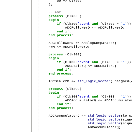
        c0 
=>
 Clk300

    );

-- ADC
process
 (Clk300)

begin
if
 (Clk300
'event
and
 (Clk300 
=
'1'
))
            ADCFollowerQ 
<=
 ADCFollowerD;

end
if
;

end
process
;

    ADCFollowerD 
<=
 AnalogComparator;

    PWM 
<=
 ADCFollowerQ;

process
 (Clk300)

begin
if
 (Clk300
'event
and
 (Clk300 
=
'1'
))
            ADCScalerQ 
<=
 ADCScalerD;

end
if
;

end
process
;

    ADCScalerD 
<=
std_logic_vector
(unsigned(
process
 (Clk300)

begin
if
 (Clk300
'event
and
 (Clk300 
=
'1'
))
            ADCAccumulatorQ 
<=
 ADCAccumulator
end
if
;

end
process
;

    ADCAccumulatorD 
<=
std_logic_vector
(to_s
std_logic_vector
(sign
std_logic_vector
(sign
                       ADCAccumulatorQ;
