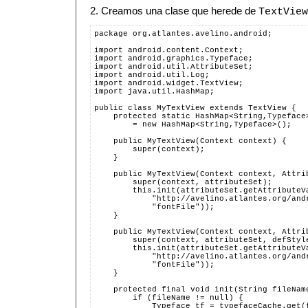
2. Creamos una clase que herede de
TextView
package org.atlantes.avelino.android;
import android.content.Context;
import android.graphics.Typeface;
import android.util.AttributeSet;
import android.util.Log;
import android.widget.TextView;
import java.util.HashMap;
public class MyTextView extends TextView {
    protected static HashMap<String,Typeface
        = new HashMap<String,Typeface>();
    public MyTextView(Context context) {
        super(context);
    }
    public MyTextView(Context context, Attri
        super(context, attributeSet);
        this.init(attributeSet.getAttributeV
            "http://avelino.atlantes.org/and
            "fontFile"));
    }
    public MyTextView(Context context, Attri
        super(context, attributeSet, defStyl
        this.init(attributeSet.getAttributeV
            "http://avelino.atlantes.org/and
            "fontFile"));
    }
    protected final void init(String fileNam
        if (fileName != null) {
            Typeface tf = typefaceCache.get(