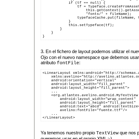
            if (tf == null) {
                tf = Typeface.createFromAsse
                    this.getContext().getAss
                    "fonts/" + fileName);
                typefaceCache.put(fileName, 
            }
            this.setTypeface(tf);
        }
    }
}
3. En el fichero de layout podemos utilizar el 
Ojo con el nuevo namespace que debemos usar 
atributo
:
fontFile
<LinearLayout xmlns:android="http://schemas.
    xmlns:avelino="http://avelino.atlantes.o
    android:orientation="vertical"
    android:layout_width="fill_parent"
    android:layout_height="fill_parent">
    ...
    <org.atlantes.avelino.android.MyTextView
        android:layout_width="wrap_content"
        android:layout_height="fill_parent"
        android:text="abcd" android:textSize
        avelino:fontFile="fuente.ttf"/>
    ...
</LinearLayout>
Ya tenemos nuestro propio
que nos pe
TextView
queremos usar en el propio XML :-)