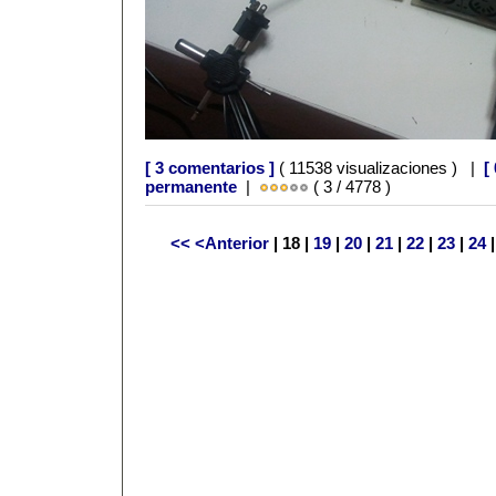
[ 3 comentarios ]
( 11538 visualizaciones ) |
[
permanente
|
( 3 / 4778 )
<<
<Anterior
| 18 |
19
|
20
|
21
|
22
|
23
|
24