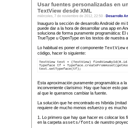
Usar fuentes personalizadas en 
TextView desde XML
miércoles, 7 de noviembre de 2012, 22:50 -
Desarrollo An
Inauguro la sección de desarrollo Android de mi
puede dar a la hora de desarrollar una app en An
soluciona de forma puramente programática: El u
TrueType u OpenType en los textos de nuestra a
Lo habitual es poner el componente
e
TextView
código, hacer lo siguiente:
TextView text = (TextView) findViewById(R.id
Typeface tf = Typeface.createFromAsset(getAs
text.setTypeface(tf);
Esta aproximación puramente programática a la 
inconveniente clarísimo: Hay que hacer esto p
al que le queramos cambiar la fuente.
La solución que he encontrado es híbrida (mitad
requiere de mucho menos esfuerzo y es mucho 
1. Lo primero que hay que hacer es colocar los
en la carpeta
de nuestro proyec
assets/fonts