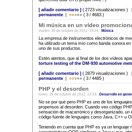
[ añadir comentario ]
( 2723 visualizaciones )
permanente
|
( 3 / 4683 )
Mi música en un vídeo promocion
martes, 30 de octubre de 2012, 19:24 -
Música
La empresa de instrumentos electrónicos de m
ha utilizado un tema mío como banda sonora en
uno de sus productos.
Estén atentos, que al final de los dos vídeos ap
torture testing of the DM-930 automotive met
[ añadir comentario ]
( 2879 visualizaciones )
permanente
|
( 3 / 4485 )
PHP y el desorden
lunes, 29 de octubre de 2012, 23:33 -
Desarrollo en gene
No se por qué pero PHP es uno de los lenguaje
propensos al desorden. Cuando veo código PHP 
sensación de macarrónico y desorganizado, un 
código fuente de lenguajes como Java, C++ u Ob
Teniendo en cuenta que PHP es ya un lenguaje 
características OOP similares a Java y que, obj