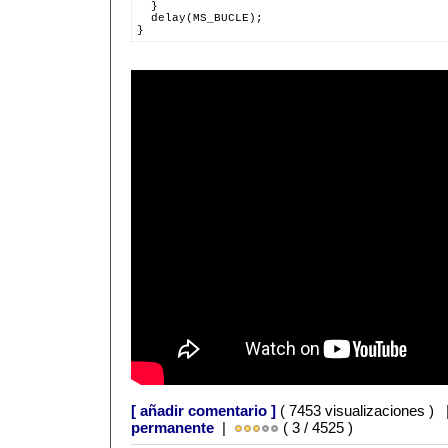
  }
  delay(MS_BUCLE);
}
[ añadir comentario ]
( 7453 visualizaciones )
permanente
|
( 3 / 4525 )