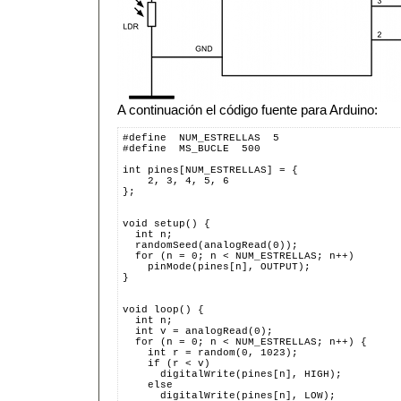
A continuación el código fuente para Arduino:
#define  NUM_ESTRELLAS  5
#define  MS_BUCLE  500
int pines[NUM_ESTRELLAS] = {
    2, 3, 4, 5, 6
};
void setup() {
  int n;
  randomSeed(analogRead(0));
  for (n = 0; n < NUM_ESTRELLAS; n++)
    pinMode(pines[n], OUTPUT);
}
void loop() {
  int n;
  int v = analogRead(0);
  for (n = 0; n < NUM_ESTRELLAS; n++) {
    int r = random(0, 1023);
    if (r < v)
      digitalWrite(pines[n], HIGH);
    else
      digitalWrite(pines[n], LOW);