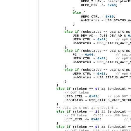
                    UEP0_T_LEN 
=
 descriptorP
                    UEP0_CTRL 
^=
0x40
;      
                }

else
 {

                    UEP0_CTRL 
=
0x80
;       
                    usbStatus 
=
 USB_STATUS_W
                }

            }

else
if
 (usbStatus 
==
 USB_STATUS
                USB_DEV_AD 
=
 (USB_DEV_AD 
&
0
                UEP0_CTRL 
=
0x02
;    
// ep0 
                usbStatus 
=
 USB_STATUS_WAIT_S
            }

else
if
 (usbStatus 
==
 USB_STATUS
                P3 
|=
0x04
;          
// swit
                UEP0_CTRL 
=
0x02
;    
// ep0 
                usbStatus 
=
 USB_STATUS_WAIT_S
            }

else
if
 (usbStatus 
==
 USB_STATUS
                UEP0_CTRL 
=
0x02
;    
// ep0 
                usbStatus 
=
 USB_STATUS_WAIT_S
            }

        }

else
if
 ((token 
==
0
) 
&&
 (endpoint 
=
// OUT token
            UEP0_CTRL 
=
0x02
;    
// ep0 OUT 
            usbStatus 
=
 USB_STATUS_WAIT_SETUP
        }

// data in & out at endpoint 1
else
if
 ((token 
==
2
) 
&&
 (endpoint 
=
// IN token:  CH552 --> USB host
            UEP1_CTRL 
^=
0x40
;           
// 
        }

else
if
 ((token 
==
0
) 
&&
 (endpoint 
=
// OUT token: USB host --> CH552