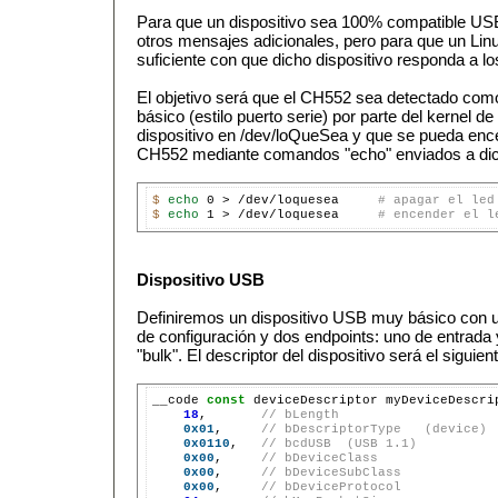
Para que un dispositivo sea 100% compatible US
otros mensajes adicionales, pero para que un Lin
suficiente con que dicho dispositivo responda a
El objetivo será que el CH552 sea detectado como
básico (estilo puerto serie) por parte del kernel de
dispositivo en /dev/loQueSea y que se pueda ence
CH552 mediante comandos "echo" enviados a dich
$ 
echo 
0 > /dev/loquesea     
# apagar el led
$ 
echo 
1 > /dev/loquesea     
# encender el l
Dispositivo USB
Definiremos un dispositivo USB muy básico con un 
de configuración y dos endpoints: uno de entrada 
"bulk". El descriptor del dispositivo será el siguient
__code 
const
 deviceDescriptor myDeviceDescri
18
,       
// bLength
0x01
,     
// bDescriptorType   (device)
0x0110
,   
// bcdUSB  (USB 1.1)
0x00
,     
// bDeviceClass
0x00
,     
// bDeviceSubClass
0x00
,     
// bDeviceProtocol