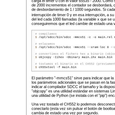
carga el timer 0 con el valor 65535 - 2000. Com
de 2000 incrementos el contador se desbordará, 
de desbordamiento de 1 / 1000 segundos. Si cad
interrupción de timer 0 y en esa interrupción, a su
del led cada 1000 llamadas (la variable x que se 
conseguiremos que el led cambie de estado una 
# compilamos
$ 
/opt/sdcc/bin/sdcc -mmcs51 -c -o main.rel m
# enlazamos
$ 
/opt/sdcc/bin/sdcc -mmcs51 --xram-loc 0 --
# convertimos el fichero hex a binario (objc
$ 
objcopy -Iihex -Obinary main.ihx main.bin

# tostamos el binario en el CH552 (previamen
$ 
El parámetro "-mmcs51" sirve para indicar que la 
los parámetros adicionales que se pasan en la fa
indicar al compilador SDCC el tamaño y la dispos
"objcopy" es una utilidad estándar en sistemas Li
una utilidad de Python (se instala con el "pip") enc
Una vez tostado el CH552 lo podemos desconecta
conectarlo (esta vez sin pulsar el botón de bootlo
cambia de estado una vez por segundo.