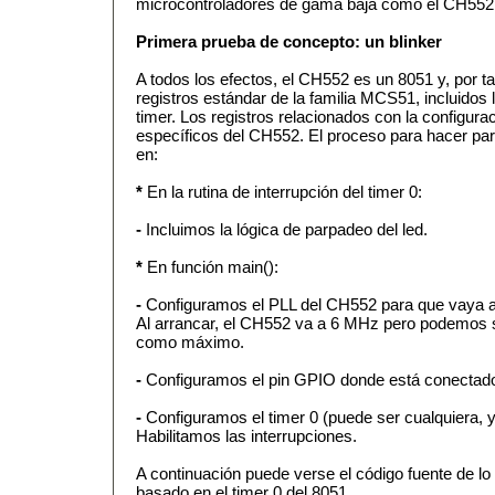
microcontroladores de gama baja como el CH552
Primera prueba de concepto: un blinker
A todos los efectos, el CH552 es un 8051 y, por t
registros estándar de la familia MCS51, incluidos 
timer. Los registros relacionados con la configura
específicos del CH552. El proceso para hacer pa
en:
*
En la rutina de interrupción del timer 0:
-
Incluimos la lógica de parpadeo del led.
*
En función main():
-
Configuramos el PLL del CH552 para que vaya a
Al arrancar, el CH552 va a 6 MHz pero podemos s
como máximo.
-
Configuramos el pin GPIO donde está conectado 
-
Configuramos el timer 0 (puede ser cualquiera, yo
Habilitamos las interrupciones.
A continuación puede verse el código fuente de lo 
basado en el timer 0 del 8051.