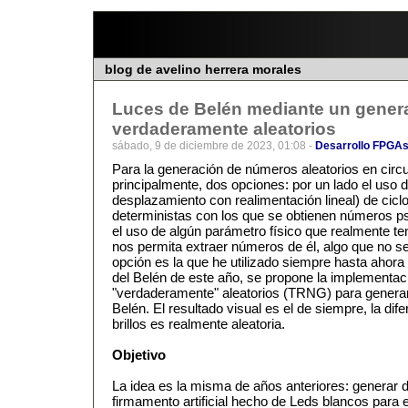
blog de avelino herrera morales
Luces de Belén mediante un gener
verdaderamente aleatorios
sábado, 9 de diciembre de 2023, 01:08 -
Desarrollo FPGA
Para la generación de números aleatorios en circui
principalmente, dos opciones: por un lado el uso 
desplazamiento con realimentación lineal) de cicl
deterministas con los que se obtienen números pse
el uso de algún parámetro físico que realmente t
nos permita extraer números de él, algo que no se
opción es la que he utilizado siempre hasta ahora
del Belén de este año, se propone la implementa
"verdaderamente" aleatorios (TRNG) para generar e
Belén. El resultado visual es el de siempre, la dif
brillos es realmente aleatoria.
Objetivo
La idea es la misma de años anteriores: generar d
firmamento artificial hecho de Leds blancos para 