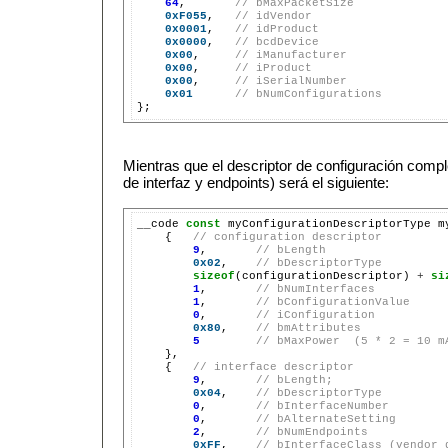
64
,       
// bMaxPacketSize
0xF055
,   
// idVendor
0x0001
,   
// idProduct
0x0000
,   
// bcdDevice
0x00
,     
// iManufacturer
0x00
,     
// iProduct
0x00
,     
// iSerialNumber
0x01
// bNumConfigurations
Mientras que el descriptor de configuración compl
de interfaz y endpoints) será el siguiente:
__code 
const
 myConfigurationDescriptorType m
    {   
// configuration descriptor
9
,       
// bLength
0x02
,    
// bDescriptorType
sizeof
(configurationDescriptor) 
+
si
1
,       
// bNumInterfaces
1
,       
// bConfigurationValue
0
,       
// iConfiguration
0x80
,    
// bmAttributes
5
// bMaxPower  (5 * 2 = 10 m
    },

    {   
// interface descriptor
9
,       
// bLength;
0x04
,    
// bDescriptorType
0
,       
// bInterfaceNumber
0
,       
// bAlternateSetting
2
,       
// bNumEndpoints
0xFF
,    
// bInterfaceClass (vendor 