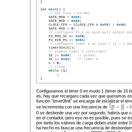
}

int
main
() {

// set Fsys = 24 MHz
    SAFE_MOD 
=
0x55
;

    SAFE_MOD 
=
0xAA
;

    CLOCK_CFG 
=
 (CLOCK_CFG 
&
0xF8
) 
|
0x06
;

    SAFE_MOD 
=
0
;

// configure P3.2 as push-pull output pi
    P3_MOD_OC 
&=
0xFB
;

    P3_DIR_PU 
|=
0x04
;

// configure timer 0 at Fsys / 12 = 2 MH
    timer0Init();

// enable timer 0 interrupts
    IE 
|=
0x80
;   
// global
    IE 
|=
0x02
;   
// timer 0
    x 
=
0
;

// sleep
while
 (
1
)

        ;

Configuramos el timer 0 en modo 1 (timer de 16 bi
es, hay que recargaro cada vez que queramos esp
función "timer0Init" se encarga de inicializar el t
F
24
se incrementa con una frecuencia de
s
y
s
=
=
2
F
s
y
s
12
=
24
12
=
2
12
12
0 se desborde una vez por segundo, habría que ca
en el contador, pero eso no es posible, pues se tra
por tanto los valores de carga deben estar entre 
ha hecho es buscar una frecuencia de desbordami