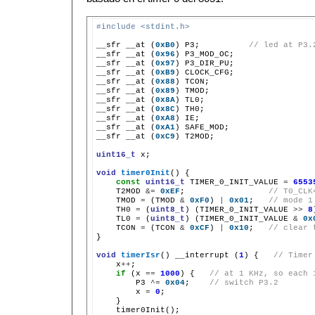
#include <stdint.h>
__sfr __at (
0xB0
) P3;          
// led at P3.
__sfr __at (
0x96
) P3_MOD_OC;

__sfr __at (
0x97
) P3_DIR_PU;

__sfr __at (
0xB9
) CLOCK_CFG;

__sfr __at (
0x88
) TCON;

__sfr __at (
0x89
) TMOD;

__sfr __at (
0x8A
) TL0;

__sfr __at (
0x8C
) TH0;

__sfr __at (
0xA8
) IE;

__sfr __at (
0xA1
) SAFE_MOD;

__sfr __at (
0xC9
) T2MOD;

uint16_t
 x;

void
timer0Init
() {

const
uint16_t
 TIMER_0_INIT_VALUE 
=
6553
    T2MOD 
&=
0xEF
;                 
// T0_CLK
    TMOD 
=
 (TMOD 
&
0xF0
) 
|
0x01
;   
// mode 1
    TH0 
=
 (
uint8_t
) (TIMER_0_INIT_VALUE 
>>
8
    TL0 
=
 (
uint8_t
) (TIMER_0_INIT_VALUE 
&
0x
    TCON 
=
 (TCON 
&
0xCF
) 
|
0x10
;   
// clear 
}

void
timerIsr
() __interrupt (
1
) {   
// Timer
    x
++
;

if
 (x 
==
1000
) {   
// at 1 KHz, so each 
        P3 
^=
0x04
;    
// switch P3.2
        x 
=
0
;

    }

    timer0Init();
