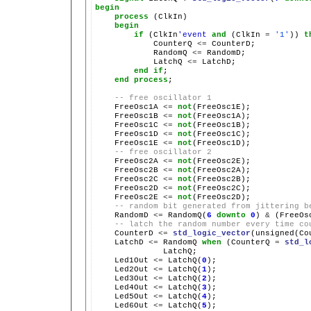
begin
process
 (ClkIn)

begin
if
 (ClkIn
'event
and
 (ClkIn 
=
'1'
)) 
t
            CounterQ 
<=
 CounterD;

            RandomQ 
<=
 RandomD;

            LatchQ 
<=
 LatchD;

end
if
;

end
process
;

-- free oscillator 1
    FreeOsc1A 
<=
not
(FreeOsc1E);

    FreeOsc1B 
<=
not
(FreeOsc1A);

    FreeOsc1C 
<=
not
(FreeOsc1B);

    FreeOsc1D 
<=
not
(FreeOsc1C);

    FreeOsc1E 
<=
not
(FreeOsc1D);

-- free oscillator 2
    FreeOsc2A 
<=
not
(FreeOsc2E);

    FreeOsc2B 
<=
not
(FreeOsc2A);

    FreeOsc2C 
<=
not
(FreeOsc2B);

    FreeOsc2D 
<=
not
(FreeOsc2C);

    FreeOsc2E 
<=
not
(FreeOsc2D);

-- random bit generated from jittering b
    RandomD 
<=
 RandomQ(
6
downto
0
) 
&
 (FreeOs
-- latch the random number every time co
    CounterD 
<=
std_logic_vector
(unsigned(Co
    LatchD 
<=
 RandomQ 
when
 (CounterQ 
=
std_l
              LatchQ;

    Led1Out 
<=
 LatchQ(
0
);

    Led2Out 
<=
 LatchQ(
1
);

    Led3Out 
<=
 LatchQ(
2
);

    Led4Out 
<=
 LatchQ(
3
);

    Led5Out 
<=
 LatchQ(
4
);

    Led6Out 
<=
 LatchQ(
5
);
