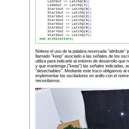
    Led7Out 
<=
 LatchQ(
6
);

    Led8Out 
<=
 LatchQ(
7
);

    Star1Out 
<=
 LatchQ(
0
);

    Star2Out 
<=
 LatchQ(
1
);

    Star3Out 
<=
 LatchQ(
2
);

    Star4Out 
<=
 LatchQ(
3
);

    Star5Out 
<=
 LatchQ(
4
);

    Star6Out 
<=
 LatchQ(
5
);

    Star7Out 
<=
 LatchQ(
6
);

    Star8Out 
<=
 LatchQ(
7
end
architecture
Nótese el uso de la palabra reservada "attribute" p
llamado "keep" asociado a las señales de los oscil
utiliza para indicarle al entorno de desarrollo que 
y que mantenga ("keep") las señales indicadas, a
"desechables". Mediante este truco obligamos al e
implementar los osciladores en anillo con el núm
necesitamos.