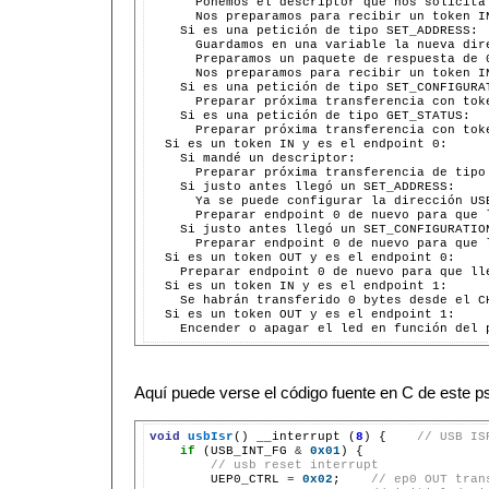
      Ponemos el descriptor que nos solicita 
      Nos preparamos para recibir un token IN
    Si es una petición de tipo SET_ADDRESS:

      Guardamos en una variable la nueva dire
      Preparamos un paquete de respuesta de 
      Nos preparamos para recibir un token IN
    Si es una petición de tipo SET_CONFIGURAT
      Preparar próxima transferencia con toke
    Si es una petición de tipo GET_STATUS:

      Preparar próxima transferencia con tok
  Si es un token IN y es el endpoint 0:

    Si mandé un descriptor:

      Preparar próxima transferencia de tipo 
    Si justo antes llegó un SET_ADDRESS:

      Ya se puede configurar la dirección US
      Preparar endpoint 0 de nuevo para que l
    Si justo antes llegó un SET_CONFIGURATION
      Preparar endpoint 0 de nuevo para que l
  Si es un token OUT y es el endpoint 0:

    Preparar endpoint 0 de nuevo para que lle
  Si es un token IN y es el endpoint 1:

    Se habrán transferido 0 bytes desde el CH
  Si es un token OUT y es el endpoint 1:

Aquí puede verse el código fuente en C de este 
void
usbIsr
() __interrupt (
8
) {    
// USB IS
if
 (USB_INT_FG 
&
0x01
) {

// usb reset interrupt
        UEP0_CTRL 
=
0x02
;    
// ep0 OUT tran