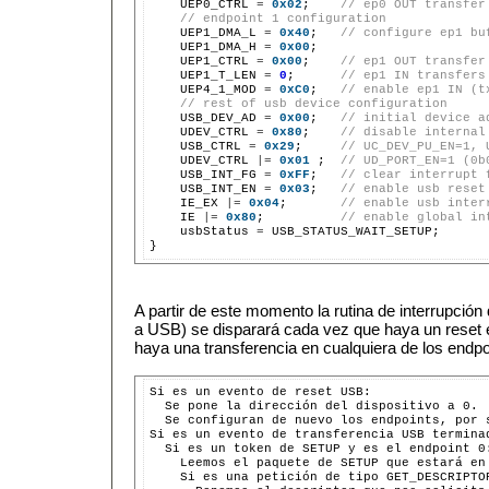
    UEP0_CTRL 
=
0x02
;    
// ep0 OUT transfer
// endpoint 1 configuration
    UEP1_DMA_L 
=
0x40
;   
// configure ep1 bu
    UEP1_DMA_H 
=
0x00
;

    UEP1_CTRL 
=
0x00
;    
// ep1 OUT transfer
    UEP1_T_LEN 
=
0
;      
// ep1 IN transfers
    UEP4_1_MOD 
=
0xC0
;   
// enable ep1 IN (t
// rest of usb device configuration
    USB_DEV_AD 
=
0x00
;   
// initial device a
    UDEV_CTRL 
=
0x80
;    
// disable internal
    USB_CTRL 
=
0x29
;     
// UC_DEV_PU_EN=1, 
    UDEV_CTRL 
|=
0x01
 ;  
// UD_PORT_EN=1 (0b
    USB_INT_FG 
=
0xFF
;   
// clear interrupt 
    USB_INT_EN 
=
0x03
;   
// enable usb reset
    IE_EX 
|=
0x04
;       
// enable usb inter
    IE 
|=
0x80
;          
// enable global in
    usbStatus 
=
 USB_STATUS_WAIT_SETUP;

A partir de este momento la rutina de interrupción
a USB) se disparará cada vez que haya un reset
haya una transferencia en cualquiera de los endp
Si es un evento de reset USB:

  Se pone la dirección del dispositivo a 0.

  Se configuran de nuevo los endpoints, por s
Si es un evento de transferencia USB terminad
  Si es un token de SETUP y es el endpoint 0:
    Leemos el paquete de SETUP que estará en 
    Si es una petición de tipo GET_DESCRIPTOR