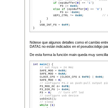
if
 (ep1Buffer[
0
] 
==
'1'
)

                P3 
|=
0x04
;

else
if
 (ep1Buffer[
0
] 
==
'0'
)

                P3 
&=
~
0x04
;

            UEP1_CTRL 
^=
0x80
;           
// 
        }

    }

    USB_INT_FG 
=
0xFF
;

Nótese que algunos detalles como el cambio entr
DATA1 no están indicados en el pseudocódigo para
De esta forma la función main queda muy sencilla
int
main
() {

// set Fsys = 24 MHz
    SAFE_MOD 
=
0x55
;

    SAFE_MOD 
=
0xAA
;

    CLOCK_CFG 
=
 (CLOCK_CFG 
&
0xF8
) 
|
0x06
;

    SAFE_MOD 
=
0
;

// configure P3.2 as push-pull output pi
    P3_MOD_OC 
&=
0xFB
;

    P3_DIR_PU 
|=
0x04
;

    P3 
=
0
;    
// turn off led
// configure usb device
    usbInit();

// sleep
while
 (
1
)
