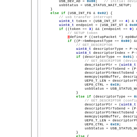
        USB_DEV_AD 
=
0x00
;   
// initial devi
        usbStatus 
=
 USB_STATUS_WAIT_SETUP;

    }

else
if
 (USB_INT_FG 
&
0x02
) {

// usb transfer interrupt
uint8_t
 token 
=
 (USB_INT_ST 
>>
4
) 
&
uint8_t
 endpoint 
=
 (USB_INT_ST 
&
0x0
if
 ((token 
==
3
) 
&&
 (endpoint 
==
0
) 
// SETUP token
#
define P ((setupPacket 
*
) ep0Buf
if
 ((P
->
bmRequestType 
==
0x80
) 
&
// GET_DESCRIPTOR
uint8_t
 descriptorType 
=
 P
->
uint8_t
 descriptorIndex 
=
 P
-
if
 (descriptorType 
==
0x01
) {
// GET_DESCRIPTOR (devic
                    descriptorPtr 
=
 (
uint8_t
                    descriptorPtrToSend 
=
 (P
                    descriptorPtrNextToSend 
                    memcpy(ep0Buffer, descrip
                    UEP0_T_LEN 
=
 descriptorP
                    UEP0_CTRL 
=
0xC0
;       
                    usbStatus 
=
 USB_STATUS_W
                }

else
if
 (descriptorType 
==
0
// GET_DESCRIPTOR (confi
                    descriptorPtr 
=
 (
uint8_t
                    descriptorPtrToSend 
=
 (P
                    descriptorPtrNextToSend 
                    memcpy(ep0Buffer, descrip
                    UEP0_T_LEN 
=
 descriptorP
                    UEP0_CTRL 
=
0xC0
;       
                    usbStatus 
=
 USB_STATUS_W
                }

else
 {
