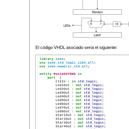
El código VHDL asociado sería el siguiente:
library
ieee
use
ieee.std_logic_1164.all
use
ieee.numeric_std.all
;

entity
Max1000TRNG
is
port
  (

        ClkIn 
:
in
std_logic
;

        Led1Out 
:
out
std_logic
;

        Led2Out 
:
out
std_logic
;

        Led3Out 
:
out
std_logic
;

        Led4Out 
:
out
std_logic
;

        Led5Out 
:
out
std_logic
;

        Led6Out 
:
out
std_logic
;

        Led7Out 
:
out
std_logic
;

        Led8Out 
:
out
std_logic
;

        Star1Out 
:
out
std_logic
;

        Star2Out 
:
out
std_logic
;

        Star3Out 
:
out
std_logic
;

        Star4Out 
:
out
std_logic
;
