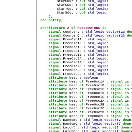
        Star5Out 
:
out
std_logic
;

        Star6Out 
:
out
std_logic
;

        Star7Out 
:
out
std_logic
;

        Star8Out 
:
out
std_logic
end
entity
;

architecture
A
of
Max1000TRNG
is
signal
 CounterD 
:
std_logic_vector
(
23
do
signal
 CounterQ 
:
std_logic_vector
(
23
do
signal
 FreeOsc1A 
:
std_logic
;

signal
 FreeOsc1B 
:
std_logic
;

signal
 FreeOsc1C 
:
std_logic
;

signal
 FreeOsc1D 
:
std_logic
;

signal
 FreeOsc1E 
:
std_logic
;

signal
 FreeOsc2A 
:
std_logic
;

signal
 FreeOsc2B 
:
std_logic
;

signal
 FreeOsc2C 
:
std_logic
;

signal
 FreeOsc2D 
:
std_logic
;

signal
 FreeOsc2E 
:
std_logic
;

attribute
 keep 
:
boolean
;

attribute
 keep 
of
 FreeOsc1A 
:
signal
is
 
attribute
 keep 
of
 FreeOsc1B 
:
signal
is
 
attribute
 keep 
of
 FreeOsc1C 
:
signal
is
 
attribute
 keep 
of
 FreeOsc1D 
:
signal
is
 
attribute
 keep 
of
 FreeOsc1E 
:
signal
is
 
attribute
 keep 
of
 FreeOsc2A 
:
signal
is
 
attribute
 keep 
of
 FreeOsc2B 
:
signal
is
 
attribute
 keep 
of
 FreeOsc2C 
:
signal
is
 
attribute
 keep 
of
 FreeOsc2D 
:
signal
is
 
attribute
 keep 
of
 FreeOsc2E 
:
signal
is
 
signal
 RandomD 
:
std_logic_vector
(
7
down
signal
 RandomQ 
:
std_logic_vector
(
7
down
signal
 LatchD 
:
std_logic_vector
(
7
downt
signal
 LatchQ 
:
std_logic_vector
(
7
downt