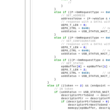
//
                }

            }

else
if
 ((P
->
bmRequestType 
==
0x
// SET_ADDRESS
                addressToUse 
=
 (P
->
wValue 
&
// response with a DATA1 wit
                UEP0_T_LEN 
=
0
;

                UEP0_CTRL 
=
0x40
;       
// n
                usbStatus 
=
 USB_STATUS_WAIT_
            }

else
if
 ((P
->
bmRequestType 
==
0x
// SET_CONFIGURATION
// response with a DATA1 wit
                UEP0_T_LEN 
=
0
;

                UEP0_CTRL 
=
0x40
;       
// n
                usbStatus 
=
 USB_STATUS_WAIT_
            }

else
if
 (((P
->
bmRequestType 
&
0x
// GET_STATUS
                ep0Buffer[
0
] 
=
 ep0Buffer[
1
] 
                UEP0_T_LEN 
=
2
;             
                UEP0_CTRL 
=
0xC0
;       
// U
                usbStatus 
=
 USB_STATUS_WAIT_
            }

        }

else
if
 ((token 
==
2
) 
&&
 (endpoint 
=
// IN token
if
 (usbStatus 
==
 USB_STATUS_WAIT
                descriptorPtrToSend 
-=
 descr
                descriptorPtr 
+=
 descriptorP
if
 (descriptorPtrToSend 
>
0
)
                    descriptorPtrNextToSend 
                    memcpy(ep0Buffer, descrip