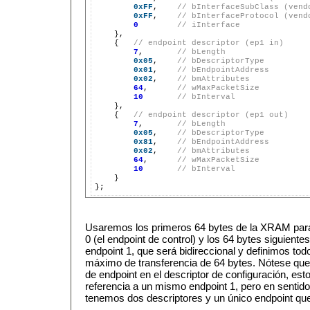
0xFF
,    
// bInterfaceSubClass (vend
0xFF
,    
// bInterfaceProtocol (vend
0
// iInterface
    },

    {   
// endpoint descriptor (ep1 in)
7
,       
// bLength
0x05
,    
// bDescriptorType
0x01
,    
// bEndpointAddress
0x02
,    
// bmAttributes
64
,      
// wMaxPacketSize
10
// bInterval
    },

    {   
// endpoint descriptor (ep1 out)
7
,       
// bLength
0x05
,    
// bDescriptorType
0x81
,    
// bEndpointAddress
0x02
,    
// bmAttributes
64
,      
// wMaxPacketSize
10
// bInterval
    }

Usaremos los primeros 64 bytes de la XRAM para 
0 (el endpoint de control) y los 64 bytes siguiente
endpoint 1, que será bidireccional y definimos to
máximo de transferencia de 64 bytes. Nótese que
de endpoint en el descriptor de configuración, es
referencia a un mismo endpoint 1, pero en sentid
tenemos dos descriptores y un único endpoint que 