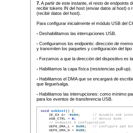
7.
A partir de este instante, el resto de endpoints 
recibir tokens IN del host (enviar datos al host) o
(recibir datos del host).
Para configurar inicialmente el módulo USB del 
-
Deshabilitamos las interrupciones USB.
-
Configuramos los endpoints: dirección de memo
y transmiten los paquetes y configuración del tipo
-
Forzamos a que la dirección del dispositivo es la
-
Habilitamos la capa física (resistencias pull-up).
-
Habilitamos el DMA que se encargará de escribi
que llegue/salga.
-
Habilitamos las interrupciones: como mínimo pa
para los eventos de transferencia USB.
void
usbInit
() {

    IE_EX 
&=
~
0x04
;      
// disable usb inte
    USB_CTRL 
=
0
;        
// device mode
// endpoint 0 configuration
    UEP0_DMA_L 
=
0x00
;   
// configure ep0 bu
    UEP0_DMA_H 
=
0x00
;
