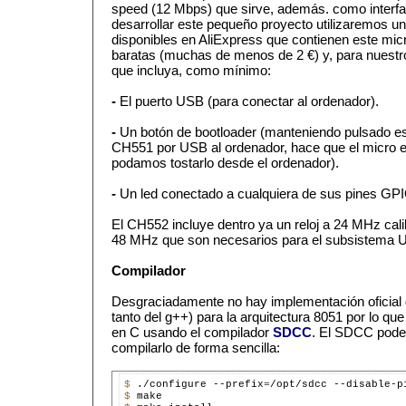
speed (12 Mbps) que sirve, además. como interfaz
desarrollar este pequeño proyecto utilizaremos u
disponibles en AliExpress que contienen este mic
baratas (muchas de menos de 2 €) y, para nuestr
que incluya, como mínimo:
-
El puerto USB (para conectar al ordenador).
-
Un botón de bootloader (manteniendo pulsado es
CH551 por USB al ordenador, hace que el micro 
podamos tostarlo desde el ordenador).
-
Un led conectado a cualquiera de sus pines GP
El CH552 incluye dentro ya un reloj a 24 MHz cali
48 MHz que son necesarios para el subsistema U
Compilador
Desgraciadamente no hay implementación oficial 
tanto del g++) para la arquitectura 8051 por lo qu
en C usando el compilador
SDCC
. El SDCC podem
compilarlo de forma sencilla:
$ 
./configure --prefix
=
$ 