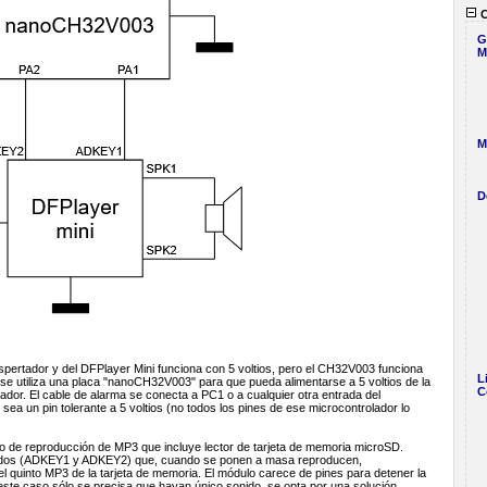
C
G
M
M
D
 despertador y del DFPlayer Mini funciona con 5 voltios, pero el CH32V003 funciona
L
 se utiliza una placa "nanoCH32V003" para que pueda alimentarse a 5 voltios de la
C
rtador. El cable de alarma se conecta a PC1 o a cualquier otra entrada del
a un pin tolerante a 5 voltios (no todos los pines de ese microcontrolador lo
o de reproducción de MP3 que incluye lector de tarjeta de memoria microSD.
ados (ADKEY1 y ADKEY2) que, cuando se ponen a masa reproducen,
el quinto MP3 de la tarjeta de memoria. El módulo carece de pines para detener la
ste caso sólo se precisa que hayan único sonido, se opta por una solución