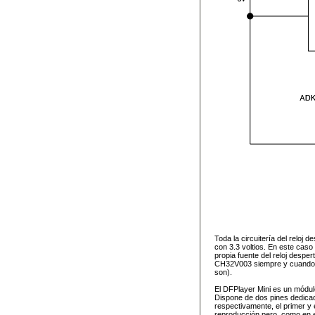
Toda la circuitería del reloj
con 3.3 voltios. En este caso
propia fuente del reloj despe
CH32V003 siempre y cuando se
son).
El DFPlayer Mini es un módul
Dispone de dos pines dedic
respectivamente, el primer y 
reproducción pero, como en e