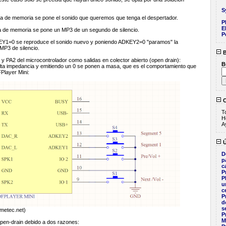
S
ta de memoria se pone el sonido que queremos que tenga el despertador.
P
E
a de memoria se pone un MP3 de un segundo de silencio.
P
EY1=0 se reproduce el sonido nuevo y poniendo ADKEY2=0 "paramos" la
 MP3 de silencio.
B
 y PA2 del microcontrolador como salidas en colector abierto (open drain):
B
lta impedancia y emitiendo un 0 se ponen a masa, que es el comportamiento que
FPlayer Mini:
C
T
H
A
Ú
D
p
c
P
P
u
c
P
d
s
metec.net)
P
M
pen-drain debido a dos razones: