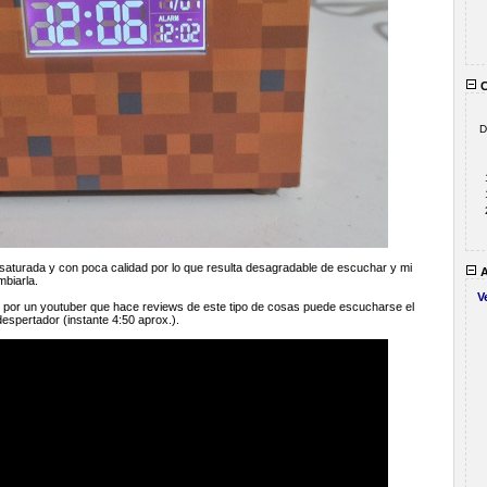
C
D
aturada y con poca calidad por lo que resulta desagradable de escuchar y mi
A
mbiarla.
V
o por un youtuber que hace reviews de este tipo de cosas puede escucharse el
despertador (instante 4:50 aprox.).