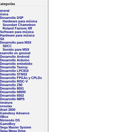
ategorías
eneral
úsica
Desarrollo DSP
Hardware para música
Soundart Chameleon
Roland Fantom XR
Software para música
Hardware para música
SX
Desarrollo para MSX
SDCC
Sonido para MSX
esarrollo en general
Desarrollo Android
Desarrollo Arduino
Desarrollo embebido
Desarrollo Teensy
Desarrollo LPC810
Desarrollo STM32
Desarrollo FPGAs y CPLDs
Desarrollo RISC-V
Desarrollo Z80
Desarrollo 8051
Desarrollo 68000
Desarrollo 6502
Desarrollo MIPS
iteratura
onsolas
Atari 2600
Gameboy Advance
XBox
Nintendo DS
GameBoy
Sega Master System
Sega Mega Drive