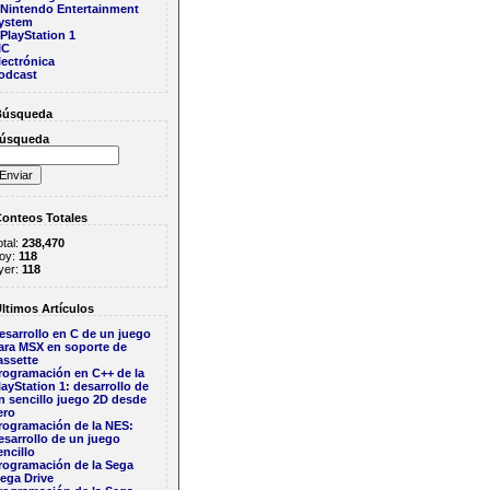
Nintendo Entertainment
ystem
PlayStation 1
IC
lectrónica
odcast
úsqueda
úsqueda
onteos Totales
otal:
238,470
oy:
118
yer:
118
ltimos Artículos
esarrollo en C de un juego
ara MSX en soporte de
assette
rogramación en C++ de la
layStation 1: desarrollo de
n sencillo juego 2D desde
ero
rogramación de la NES:
esarrollo de un juego
encillo
rogramación de la Sega
ega Drive