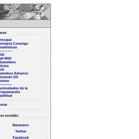
aces
rincipal
ontacta Conmigo
stadísticas
----------
SX
all MSX
hameleon
úsica
oft
ameboy Advance
intendo DS
uineo
----------
uriosidades de la
rogramación
ardfloat
ntrar
es sociales
Mastodon
Twitter
Facebook