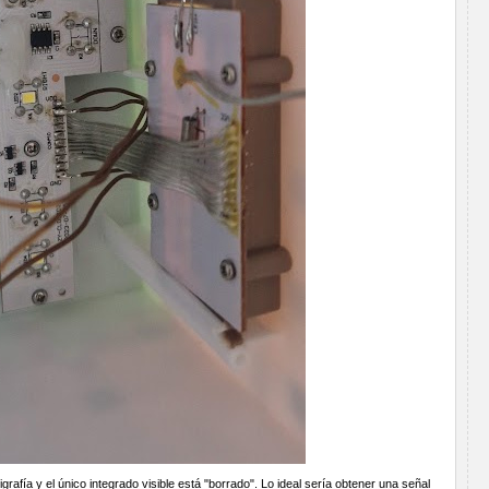
rafía y el único integrado visible está "borrado". Lo ideal sería obtener una señal