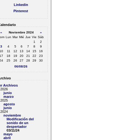
Linkedin
Pinterest
alendario
«
Noviembre 2024
»
om
Lun
Mar
Mié
Jue
Vie
Sáb
1
2
3
4
5
6
7
8
9
10
11
12
13
14
15
16
17
18
19
20
21
22
23
24
25
26
27
28
29
30
06/08/26
rchivo
er Archivos
2026
junio
marzo
2025
agosto
junio
2024
noviembre
Modificación del
sonido de un
despertador
03/11/24
mayo
abril