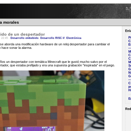
ra morales
Enl
nido de un despertador
P
, 22:45 -
Desarrollo embebido
,
Desarrollo RISC-V
,
Electrónica
C
n se aborda una modificación hardware de un reloj despertador para cambiar el
E
 hace sonar la alarma.
--
M
C
C
eaños un despertador con temática Minecraft que le gustó mucho salvo por el
M
ador, que estaba prefijado y era una supuesta grabación "inspirada" en el juego.
S
G
N
G
--
C
p
H
E
Red