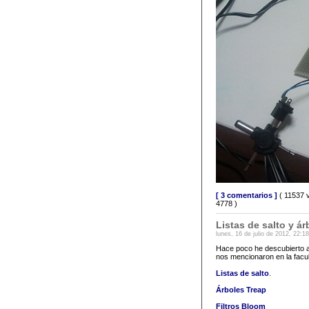
[ 3 comentarios ]
( 11537 
4778 )
Listas de salto y á
lunes, 16 de julio de 2012, 22:1
Hace poco he descubierto a
nos mencionaron en la facul
Listas de salto
.
Árboles Treap
Filtros Bloom