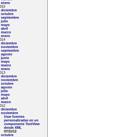
enero
015
diciembre
octubre
septiembre
julio
mayo
abril
marzo
enero
014
diciembre
noviembre
septiembre
agosto
junio
mayo
marzo
enero
013
diciembre
noviembre
octubre
agosto
julio
mayo
abril
marzo
012
diciembre
noviembre
Usar fuentes
personalizadas en un
componente TextView
desde XML
07/11/12
octubre