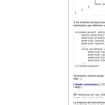
            }
            this.s
        }
    }
}
3. En el fichero de layout 
namespace que debemos usa
<LinearLayout xmln
    xmlns:avelino=
    android:orient
    android:layout
    android:layout
    ...
    <org.atlantes.
        android:la
        android:la
        android:te
        avelino:fo
    ...
</LinearLayout>
Ya tenemos nuestro propio
XML :-)
[ añadir comentario ]
( 27
/ 4682 )
Mi música en un ví
martes, 30 de octubre de 2012,
La empresa de instrumento