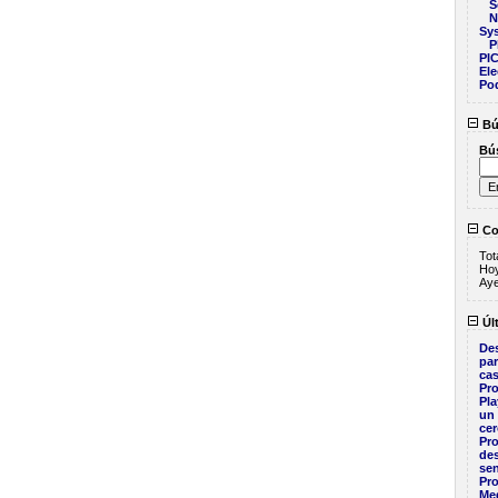
S
N
Sy
P
PI
Ele
Po
Bú
Bú
Co
Tot
Ho
Ay
Últ
Des
pa
cas
Pro
Pla
un 
ce
Pr
des
sen
Pr
Me