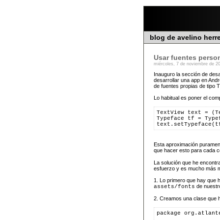
blog de avelino herr
Usar fuentes pers
miércoles, 7 de noviembre de 2
Inauguro la sección de desa
desarrollar una app en Andr
de fuentes propias de tipo
Lo habitual es poner el co
TextView text = (T
Typeface tf = Type
text.setTypeface(t
Esta aproximación puramente
que hacer esto para cada
La solución que he encontr
esfuerzo y es mucho más m
1. Lo primero que hay que 
de nuestr
assets/fonts
2. Creamos una clase que 
package org.atlant