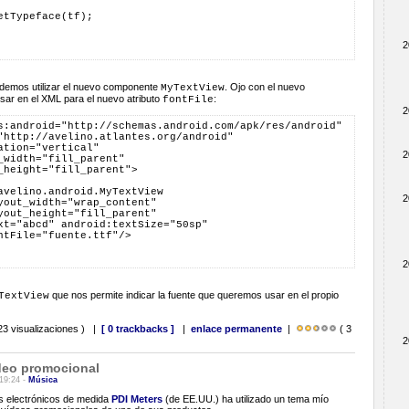
etTypeface(tf);
2
podemos utilizar el nuevo componente
. Ojo con el nuevo
MyTextView
r en el XML para el nuevo atributo
:
fontFile
2
s:android="http://schemas.android.com/apk/res/android"
"http://avelino.atlantes.org/android"
ation="vertical"
2
_width="fill_parent"
_height="fill_parent">
avelino.android.MyTextView
2
yout_width="wrap_content"
yout_height="fill_parent"
xt="abcd" android:textSize="50sp"
ntFile="fuente.ttf"/>
2
que nos permite indicar la fuente que queremos usar en el propio
TextView
23 visualizaciones ) |
[ 0 trackbacks ]
|
enlace permanente
|
( 3
2
deo promocional
 19:24 -
Música
s electrónicos de medida
PDI Meters
(de EE.UU.) ha utilizado un tema mío