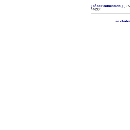
[ añadir comentario ]
( 27
/ 4638 )
<<
<Anter