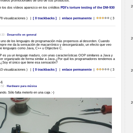
vídeos promocionales de uno de sus productos.
2
 de los dos vídeos aparezco en los créditos
PDI's torture testing of the DM-930
78 visualizaciones ) |
[ 0 trackbacks ]
|
enlace permanente
|
( 3
3:33 -
Desarrollo en general
2
 uno de los lenguajes de programación más propensos al desorden. Cuando
mpre me da la sensación de macarrónico y desorganizado, un efecto que veo
de lenguajes como Java, C++ u Objective C.
 es ya un lenguaje maduro, con unas características OOP similares a Java y
ser organizado de forma similar a Java ¿Por qué los programadores tendemos a
¿Soy el único que tiene esa sensación?
53 visualizaciones ) |
[ 0 trackbacks ]
|
enlace permanente
|
( 3
2
x4
8:52 -
Hardware para música
do. Sólo falta meterlo en una caja :-)
2