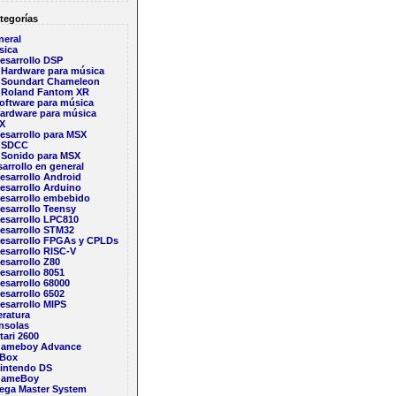
tegorías
neral
sica
esarrollo DSP
Hardware para música
Soundart Chameleon
Roland Fantom XR
oftware para música
ardware para música
X
esarrollo para MSX
SDCC
Sonido para MSX
arrollo en general
esarrollo Android
esarrollo Arduino
esarrollo embebido
esarrollo Teensy
esarrollo LPC810
esarrollo STM32
esarrollo FPGAs y CPLDs
esarrollo RISC-V
esarrollo Z80
esarrollo 8051
esarrollo 68000
esarrollo 6502
esarrollo MIPS
eratura
nsolas
tari 2600
ameboy Advance
Box
intendo DS
ameBoy
ega Master System