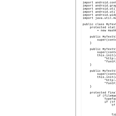
import android.con
import android.gra
import android.uti
import android.uti
import android.wid
import java.util.H
public class MyTex
    protected stat
        = new Hash
    public MyTextV
        super(cont
    }
    public MyTextV
        super(cont
        this.init(
            "http:
            "fontF
    }
    public MyTextV
        super(cont
        this.init(
            "http:
            "fontF
    }
    protected fina
        if (fileNa
            Typefa
            if (tf
                tf
                  
                  
                ty