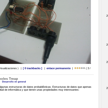
2
2
2
visualizaciones ) |
[ 0 trackbacks ]
|
enlace permanente
|
( 3 /
rboles Treap
8 -
Desarrollo en general
lgunas estructuras de datos probabilísticas. Estructuras de datos que apenas
2
tad de informática y que tienen unas propiedades muy interesantes: