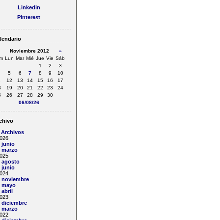
Linkedin
Pinterest
lendario
Noviembre 2012
»
m
Lun
Mar
Mié
Jue
Vie
Sáb
1
2
3
5
6
7
8
9
10
1
12
13
14
15
16
17
8
19
20
21
22
23
24
5
26
27
28
29
30
06/08/26
chivo
 Archivos
026
junio
marzo
025
agosto
junio
024
noviembre
mayo
abril
023
diciembre
marzo
022