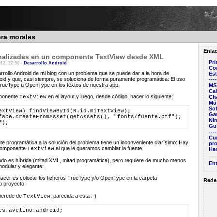
era morales
Enla
onalizadas en un componente TextView desde XML
Pri
012, 22:50 -
Desarrollo Android
Co
rrollo Android de mi blog con un problema que se puede dar a la hora de
Est
oid y que, casi siempre, se soluciona de forma puramente programática: El uso
----
 TrueType u OpenType en los textos de nuestra app.
MS
Ca
mponente
en el layout y luego, desde código, hacer lo siguiente:
TextView
Ch
Mú
Sof
extView) findViewById(R.id.miTextView);
Ga
face.createFromAsset(getAssets(), "fonts/fuente.otf");
Ni
f);
Gu
----
Cur
 programática a la solución del problema tiene un inconveniente clarísimo: Hay
pr
 componente
al que le queramos cambiar la fuente.
TextView
Har
ado es híbrida (mitad XML, mitad programática), pero requiere de mucho menos
Ent
odular y elegante:
hacer es colocar los ficheros TrueType y/o OpenType en la carpeta
Rede
o proyecto.
herede de
, parecida a esta :-)
TextView
es.avelino.android;