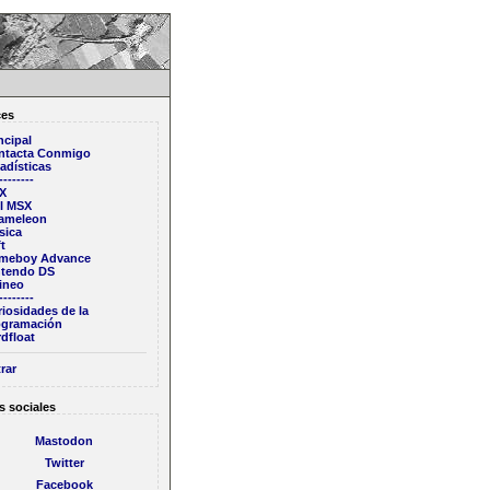
ces
ncipal
ntacta Conmigo
adísticas
--------
X
ll MSX
ameleon
sica
t
meboy Advance
ntendo DS
ineo
--------
iosidades de la
ogramación
dfloat
rar
s sociales
Mastodon
Twitter
Facebook