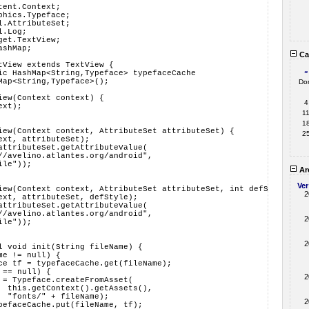
tent.Context;
phics.Typeface;
l.AttributeSet;
l.Log;
get.TextView;
ashMap;
Ca
tView extends TextView {
«
ic HashMap<String,Typeface> typefaceCache
Map<String,Typeface>();
Do
iew(Context context) {
4
ext);
1
1
iew(Context context, AttributeSet attributeSet) {
2
ext, attributeSet);
attributeSet.getAttributeValue(
//avelino.atlantes.org/android",
ile"));
Ar
Ver
iew(Context context, AttributeSet attributeSet, int defStyle) {
2
ext, attributeSet, defStyle);
attributeSet.getAttributeValue(
//avelino.atlantes.org/android",
2
ile"));
2
l void init(String fileName) {
me != null) {
ce tf = typefaceCache.get(fileName);
 == null) {
2
 = Typeface.createFromAsset(
  this.getContext().getAssets(),
  "fonts/" + fileName);
2
pefaceCache.put(fileName, tf);