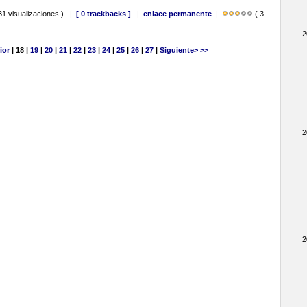
31 visualizaciones ) |
[ 0 trackbacks ]
|
enlace permanente
|
( 3
2
ior
| 18 |
19
|
20
|
21
|
22
|
23
|
24
|
25
|
26
|
27
|
Siguiente>
>>
2
2