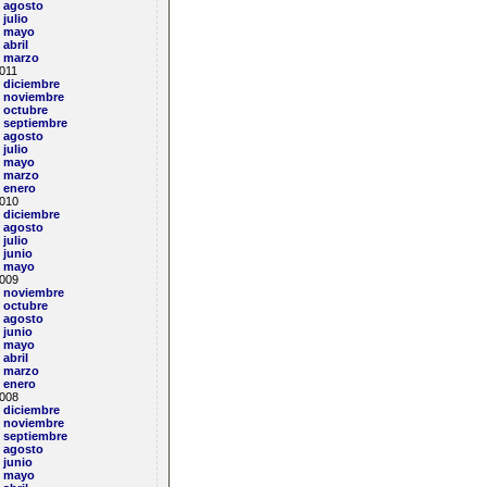
agosto
julio
mayo
abril
marzo
011
diciembre
noviembre
octubre
septiembre
agosto
julio
mayo
marzo
enero
010
diciembre
agosto
julio
junio
mayo
009
noviembre
octubre
agosto
junio
mayo
abril
marzo
enero
008
diciembre
noviembre
septiembre
agosto
junio
mayo