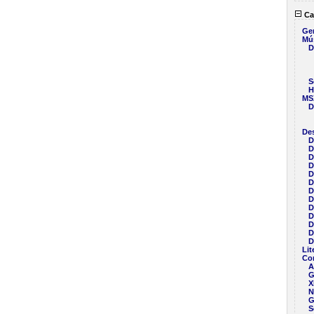
Ca
Ge
Mú
D
S
H
MS
D
Des
D
D
D
D
D
D
D
D
D
D
D
D
D
Lit
Co
A
G
X
N
G
S