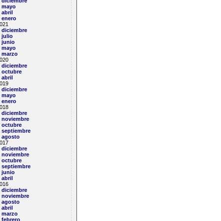
diciembre
mayo
abril
enero
021
diciembre
julio
junio
mayo
marzo
020
diciembre
octubre
abril
019
diciembre
mayo
enero
018
diciembre
noviembre
octubre
septiembre
agosto
017
diciembre
noviembre
octubre
septiembre
junio
abril
016
diciembre
noviembre
agosto
abril
marzo
febrero