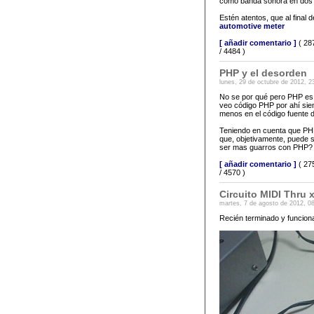
como banda sonora en dos 
Estén atentos, que al final
automotive meter
[ añadir comentario ]
( 28
/ 4484 )
PHP y el desorden
lunes, 29 de octubre de 2012, 2
No se por qué pero PHP es
veo código PHP por ahí sie
menos en el código fuente 
Teniendo en cuenta que PHP
que, objetivamente, puede 
ser mas guarros con PHP? 
[ añadir comentario ]
( 27
/ 4570 )
Circuito MIDI Thru 
martes, 7 de agosto de 2012, 0
Recién terminado y funcionan