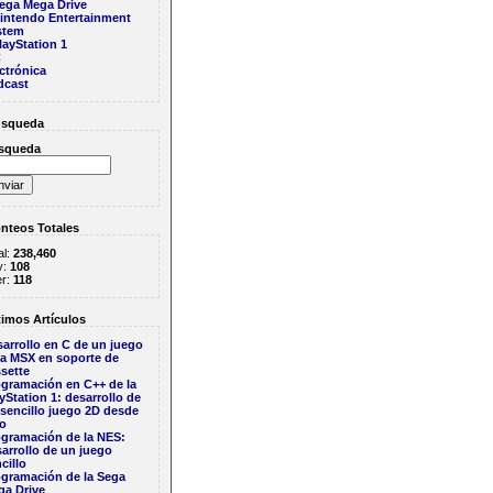
ega Mega Drive
intendo Entertainment
stem
layStation 1
C
ctrónica
dcast
squeda
squeda
nteos Totales
al:
238,460
y:
108
er:
118
imos Artículos
arrollo en C de un juego
ra MSX en soporte de
sette
gramación en C++ de la
yStation 1: desarrollo de
sencillo juego 2D desde
ro
ogramación de la NES:
arrollo de un juego
cillo
ogramación de la Sega
ga Drive