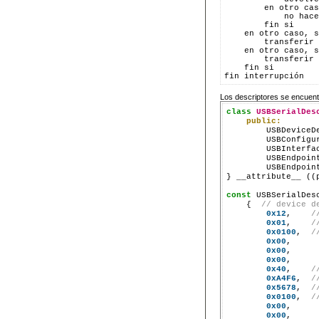
        en otro cas
            no hace
        fin si
    en otro caso, s
        transferir 
    en otro caso, s
        transferir 
    fin si
fin interrupción
Los descriptores se encuent
class
USBSerialDes
public:
        USBDeviceD
        USBConfigu
        USBInterfa
        USBEndpoin
        USBEndpoin
} __attribute__ ((p
const
 USBSerialDes
    {  
// device d
0x12
,    
/
0x01
,    
/
0x0100
,  
/
0x00
,

0x00
,

0x00
,

0x40
,    
/
0xA4F6
,  
/
0x5678
,  
/
0x0100
,  
/
0x00
,

0x00
,
