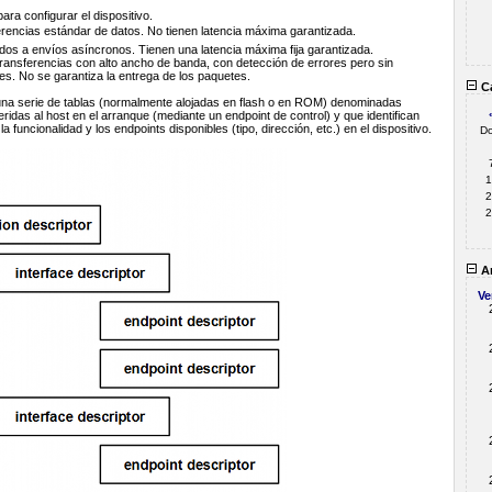
ara configurar el dispositivo.
erencias estándar de datos. No tienen latencia máxima garantizada.
ados a envíos asíncronos. Tienen una latencia máxima fija garantizada.
transferencias con alto ancho de banda, con detección de errores pero sin
es. No se garantiza la entrega de los paquetes.
Ca
una serie de tablas (normalmente alojadas en flash o en ROM) denominadas
ridas al host en el arranque (mediante un endpoint de control) y que identifican
 funcionalidad y los endpoints disponibles (tipo, dirección, etc.) en el dispositivo.
D
1
2
2
Ar
Ve