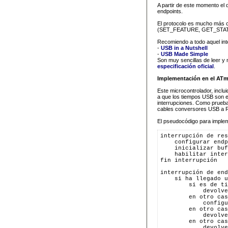
A partir de este momento el 
endpoints.
El protocolo es mucho más 
(SET_FEATURE, GET_STATUS,
Recomiendo a todo aquel inte
-
USB in a Nutshell
-
USB Made Simple
Son muy sencillas de leer y
especificación oficial
.
Implementación en el AT
Este microcontrolador, inclu
a que los tiempos USB son e
interrupciones. Como prueba 
cables conversores USB a RS
El pseudocódigo para implem
interrupción de res
    configurar endp
    inicializar buf
    habilitar inter
fin interrupción
interrupción de end
    si ha llegado u
        si es de ti
            devolve
        en otro cas
            configu
        en otro cas
            devolve
        en otro cas
            devolve