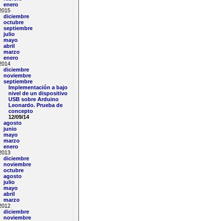
enero
2015
diciembre
octubre
septiembre
julio
mayo
abril
marzo
enero
2014
diciembre
noviembre
septiembre
Implementación a bajo
nivel de un dispositivo
USB sobre Arduino
Leonardo. Prueba de
concepto
12/09/14
agosto
junio
mayo
marzo
enero
2013
diciembre
noviembre
octubre
agosto
julio
mayo
abril
marzo
2012
diciembre
noviembre