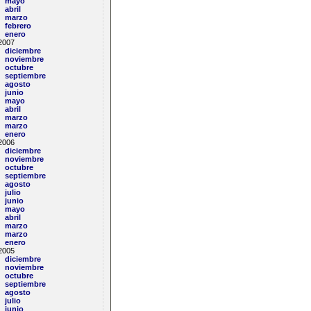
mayo
abril
marzo
febrero
enero
2007
diciembre
noviembre
his configuration 9 + 9 + 7 + 7 = 32 bytes
octubre
septiembre
agosto
junio
mayo
abril
marzo
marzo
enero
2006
diciembre
noviembre
octubre
septiembre
agosto
julio
junio
mayo
abril
marzo
marzo
enero
2005
diciembre
noviembre
octubre
septiembre
agosto
julio
junio