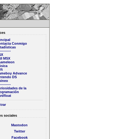
ces
incipal
ntacta Conmigo
tadísticas
---------
SX
ll MSX
hameleon
sica
ft
ameboy Advance
ntendo DS
ineo
---------
riosidades de la
ogramación
rdfloat
trar
s sociales
Mastodon
Twitter
Facebook