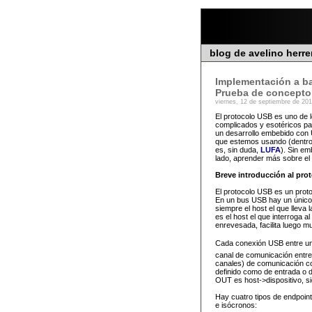
blog de avelino herre
Implementación a ba
Prueba de concepto
viernes, 12 de septiembre de 201
El protocolo USB es uno de l
complicados y esotéricos p
un desarrollo embebido con U
que estemos usando (dentro 
es, sin duda,
LUFA
). Sin e
lado, aprender más sobre el 
Breve introducción al pro
El protocolo USB es un prot
En un bus USB hay un único 
siempre el host el que lleva
es el host el que interroga al
enrevesada, facilita luego m
Cada conexión USB entre un h
canal de comunicación entre 
canales) de comunicación con
definido como de entrada o de
OUT es host->dispositivo, si
Hay cuatro tipos de endpoints
e isócronos: