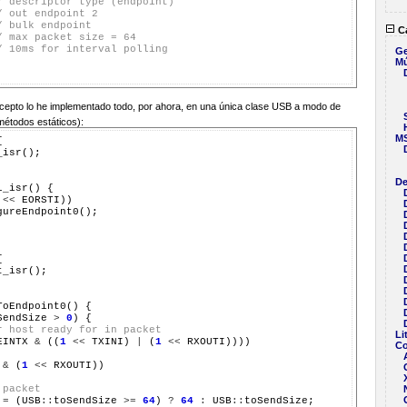
/ descriptor type (endpoint)
/ out endpoint 2
/ bulk endpoint
Ca
/ max packet size = 64
/ 10ms for interval polling
Ge
Mú
cepto lo he implementado todo, por ahora, en una única clase USB a modo de
 métodos estáticos):
M


isr();

De
_isr() {

<<
 EORSTI))

gureEndpoint0();



_isr();

ToEndpoint0() {

SendSize 
>
0
) {

r host ready for in packet
Li
EINTX 
&
 ((
1
<<
 TXINI) 
|
 (
1
<<
 RXOUTI))))

Co
 
&
 (
1
<<
 RXOUTI))

 packet
 
=
 (USB
::
toSendSize 
>=
64
) 
?
64
:
 USB
::
toSendSize;
