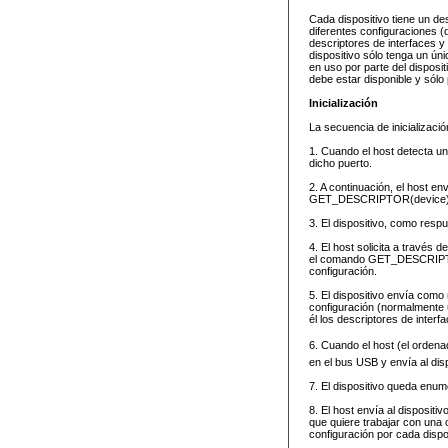
Cada dispositivo tiene un de
diferentes configuraciones (
descriptores de interfaces y
dispositivo sólo tenga un ún
en uso por parte del disposi
debe estar disponible y sólo
Inicialización
La secuencia de inicializaci
1. Cuando el host detecta u
dicho puerto.
2. A continuación, el host e
GET_DESCRIPTOR(device
3. El dispositivo, como respu
4. El host solicita a través 
el comando GET_DESCRIPTOR(
configuración.
5. El dispositivo envía como
configuración (normalmente u
él los descriptores de inter
6. Cuando el host (el ordenad
en el bus USB y envía al d
7. El dispositivo queda enum
8. El host envía al disposi
que quiere trabajar con una
configuración por cada dispos