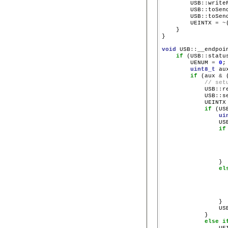
        USB
::
write
        USB
::
toSen
        USB
::
toSen
        UEINTX 
=
~
    }

}

void
 USB
::
__endpoin
if
 (USB
::
statu
        UENUM 
=
0
;

uint8_t
 au
if
 (aux 
&
 
// set
            USB
::
r
            USB
::
s
            UEINTX
if
 (US
ui
                US
if
                  
                  
                  
                }

el
                  
                  
                  
                }

                US
            }

else
i
                UE