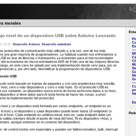
ra morales
Enla
jo nivel de un dispositivo USB sobre Arduino Leonardo.
Pr
Co
4, 22:30 -
Desarrollo Arduino
,
Desarrollo embebido
Es
---
os protocolos de comunicación más utilizado y, a la vez, uno de los más
M
ara una gran mayoría de programadores. Lo habitual cuando nos enfrentamos a
Ca
SB es tirar de librerías o frameworks ya existentes para el microcontrolador
C
del ecosistema de microcontroladores AVR de 8 bits una de las mejores librerías
Mú
mbargo, en este caso he optado por una implementación desde cero para, por un
So
protocolo y, por otro lado, desmitificar la programación de dispositivos USB.
G
Ni
tocolo USB
Gu
---
ocolo serie basado en tramas de paquetes y con una arquitectura muy sencilla.
Cu
host, cero o más dispositivos y cero o más hubs. En el protocolo USB es
pr
 la voz cantante: un dispositivo nunca envía de forma asíncrona datos a su host,
Ha
 dispositivo si tiene datos para él (esta forma de hacer las cosas, a priori
ucho la implementación del protocolo).
En
ost y un dispositivo está formada por varios endpoints, un endpoint es un
el host y el dispositivo y cada dispositivo puede tener hasta 16 endpoints (o
Rede
 el host. Cada endpoint es unidireccional, esto es, cada endpoint debe ser
 salida (siempre desde el punto de vista del host, IN es dispositivo->host, y
empre, aunque estemos en el contexto del dispositivo).
: de control (estos son especiales y pueden ser bidireccionales), bulk, interrupt