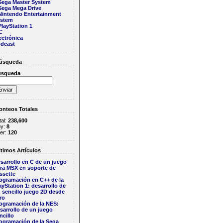
Sega Master System
Sega Mega Drive
Nintendo Entertainment
stem
PlayStation 1
C
ectrónica
dcast
úsqueda
úsqueda
ESCRIPTOR) {

nteos Totales
tal:
238,600
y:
8
er:
120
eDescriptor;

timos Artículos
>
wLength) 
?
 USB
::
setupPacketReceived
->
wLength 
:
 USB
::
toSendSize;

sarrollo en C de un juego
ra MSX en soporte de
ssette
gurationDescriptor;

ogramación en C++ de la
f
(USBDeviceDescriptor);

ayStation 1: desarrollo de
>
wLength) 
?
 USB
::
setupPacketReceived
->
wLength 
:
 USB
::
toSendSize;

 sencillo juego 2D desde
ro
ogramación de la NES:
sarrollo de un juego
ncillo
_SET_ADDRESS) {

ogramación de la Sega