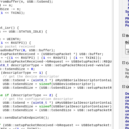
FromBuffer(n, USB
::
toSend);

d 
+=
 n;

dSize 
-=
 n;

Sy
(
1
<<
 TXINI);

PI
El
Po
t_isr() {

s 
==
 USB
::
STATUS_IDLE) {

B
x 
=
 UEINTX;

B
(
1
<<
 RXSTPI)) {

up packet received
eadOnBuffer(
8
, USB
::
buffer);

etupPacketReceived 
=
 (USBSetupPacket 
*
) USB
::
buffer;

 
=
~
((
1
<<
 RXSTPI) 
|
 (
1
<<
 RXOUTI) 
|
 (
1
<<
 TXINI));

B
::
setupPacketReceived
->
bRequest 
==
 USBSetupPacket
::
REQUEST_GET_D
Co
nt8_t
 descriptorType 
=
 USB
::
setupPacketReceived
->
wValue 
>>
8
;

B
::
toSendSize 
=
0
;

To
 (descriptorType 
==
1
) {

Ho
// get the device descriptor
Ay
  USB
::
toSend 
=
 (
uint8_t
*
) 
&
MyUSBSerialDescriptorContainer.devic
  USB
::
toSendSize 
=
sizeof
(USBDeviceDescriptor);

Úl
  USB
::
toSendSize 
=
 (USB
::
toSendSize 
>
 USB
::
setupPacketReceived
-
De
se
if
 (descriptorType 
==
2
) {

pa
// get the configuration descriptor
ca
  USB
::
toSend 
=
 (
uint8_t
*
) 
&
MyUSBSerialDescriptorContainer.confi
Pr
  USB
::
toSendSize 
=
sizeof
(USBSerialDescriptorContainer) 
-
sizeo
Pl
  USB
::
toSendSize 
=
 (USB
::
toSendSize 
>
 USB
::
setupPacketReceived
-
un
ce
B
::
sendDataToEndpoint0();

Pr
de
se
f
 (USB
::
setupPacketReceived
->
bRequest 
==
 USBSetupPacket
::
REQUEST
Pr
INTX 
=
~
(
1
<<
 TXINI);
