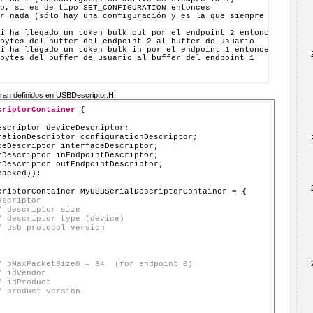
o, si es de tipo SET_CONFIGURATION entonces
r nada (sólo hay una configuración y es la que siempre está acti
i ha llegado un token bulk out por el endpoint 2 entonces
bytes del buffer del endpoint 2 al buffer de usuario
i ha llegado un token bulk in por el endpoint 1 entonces
bytes del buffer de usuario al buffer del endpoint 1
ran definidos en USBDescriptor.H:
criptorContainer
 {

escriptor deviceDescriptor;

rationDescriptor configurationDescriptor;

ceDescriptor interfaceDescriptor;

tDescriptor inEndpointDescriptor;

tDescriptor outEndpointDescriptor;

acked));

criptorContainer MyUSBSerialDescriptorContainer 
=
 {

escriptor
/ descriptor size
/ descriptor type (device)
/ usb protocol version
/ bMaxPacketSize0 = 64  (for endpoint 0)
/ idVendor
/ idProduct
/ product version