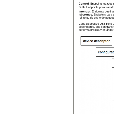
Control
: Endpoints usados p
Bulk
: Endpoints para transf
Interrupt
: Endpoints destin
Isócronos
: Endpoints para 
reintento de envío de paquet
Cada dispositivo USB tiene 
descriptores, que son transfe
de forma precisa y estándar la