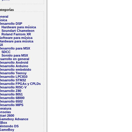
tegorías
neral
sica
Desarrollo DSP
Hardware para música
Soundart Chameleon
Roland Fantom XR
Software para música
Hardware para música
SX
Desarrollo para MSX
SDCC
Sonido para MSX
sarrollo en general
Desarrollo Android
Desarrollo Arduino
Desarrollo embebido
Desarrollo Teensy
Desarrollo LPC810
Desarrollo STM32
Desarrollo FPGAs y CPLDs
Desarrollo RISC-V
Desarrollo Z80
Desarrollo 8051
Desarrollo 68000
Desarrollo 6502
Desarrollo MIPS
teratura
nsolas
Atari 2600
Gameboy Advance
XBox
Nintendo DS
GameBoy