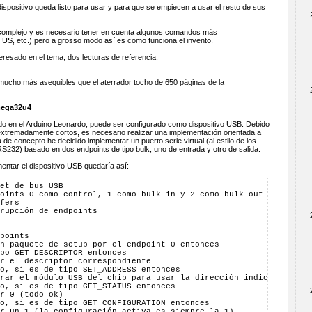
dispositivo queda listo para usar y para que se empiecen a usar el resto de sus
complejo y es necesario tener en cuenta algunos comandos más
 etc.) pero a grosso modo así es como funciona el invento.
resado en el tema, dos lecturas de referencia:
 mucho más asequibles que el aterrador tocho de 650 páginas de la
mega32u4
ido en el Arduino Leonardo, puede ser configurado como dispositivo USB. Debido
xtremadamente cortos, es necesario realizar una implementación orientada a
de concepto he decidido implementar un puerto serie virtual (al estilo de los
232) basado en dos endpoints de tipo bulk, uno de entrada y otro de salida.
entar el dispositivo USB quedaría así:
et de bus USB
oints 0 como control, 1 como bulk in y 2 como bulk out
fers
rupción de endpoints
points
n paquete de setup por el endpoint 0 entonces
po GET_DESCRIPTOR entonces
r el descriptor correspondiente
o, si es de tipo SET_ADDRESS entonces
rar el módulo USB del chip para usar la dirección indicada
o, si es de tipo GET_STATUS entonces
r 0 (todo ok)
o, si es de tipo GET_CONFIGURATION entonces
r un 1 (la configuración activa es siempre la 1)