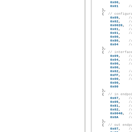
0x00
,

0x01
/
    },

    {  
// configur
0x09
,    
/
0x02
,    
/
0x0020
,  
/
0x01
,    
/
0x01
,    
/
0x00
,

0x80
,    
/
0x04
/
    },

    {  
// interfac
0x09
,    
/
0x04
,    
/
0x00
,    
/
0x00
,

0x02
,    
/
0xFF
,    
/
0x00
,    
/
0x00
,

0x00
    },

    {  
// in endpo
0x07
,    
/
0x05
,    
/
0x81
,    
/
0x02
,    
/
0x0040
,  
/
0x0A
/
    },

    {  
// out endp
0x07
,    
/