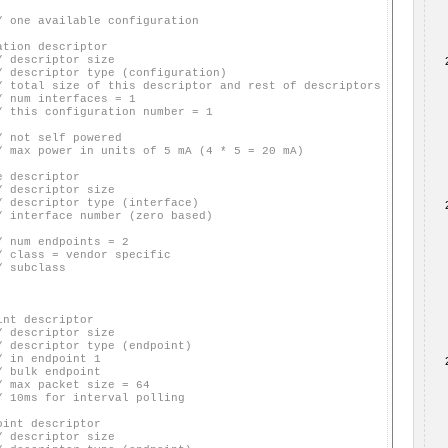
/ one available configuration
ation descriptor
/ descriptor size
/ descriptor type (configuration)
/ total size of this descriptor and rest of descriptors inside t
/ num interfaces = 1
/ this configuration number = 1
/ not self powered
/ max power in units of 5 mA (4 * 5 = 20 mA)
e descriptor
/ descriptor size
/ descriptor type (interface)
/ interface number (zero based)
/ num endpoints = 2
/ class = vendor specific
/ subclass
int descriptor
/ descriptor size
/ descriptor type (endpoint)
/ in endpoint 1
/ bulk endpoint
/ max packet size = 64
/ 10ms for interval polling
oint descriptor
/ descriptor size