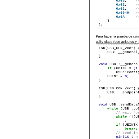
0x05
,    
/
0x02
,    
/
0x02
,    
/
0x0040
,  
/
0x0A
/
    }

Para hacer la prueba de con
utility class (con atributos y
ISR(USB_GEN_vect) {
    USB
::
__general_
}

void
 USB
::
__general
if
 (UDINT 
&
 (
1
        USB
::
confi
    UDINT 
=
0
;

}

ISR(USB_COM_vect) {
    USB
::
__endpoint
}

void
 USB
::
sendData
while
 (USB
::
to
// wait fo
while
 (
!
(U
            ;

if
 (UEINTX
break
;

// send in
uint16_t
 n