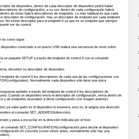
scriptor de dispositivo, dentro de cada descriptor de dispositivo podrá haber
descriptores de configuración), a su vez dentro de cada configuración habrá
 dentro de éstos habrá descriptores de endpoints. Lo más habitual es que cada
ico descriptor de configuración. Hay un descriptor de endpoint por cada endpoint
tivo. No existe descriptor para el endpoint 0 ya que es un endpoint que siempre
 puede ser de control.
ón es como sigue:
n dispositivo conectado a un puerto USB realiza una secuencia de reset sobre
nvía un paquete SETUP a través del endpoint de control 0 con el comando
)
esta, devuelve su descriptor de dispositivo.
del endpoint de control 0 los descriptores de cada una de las configuraciones con
configuration). Normalmente cada dispositivo sólo tiene una única
 respuesta también a través del endpoint de control 0 los descriptores de
no). Cuando un dispositivo envía el descriptor de configuración, envía dentro de
face y de endpoints asociados a dicha configuración (ver imagen anterior).
or) ya sabe quién es el dispositivo lo enumera, esto es, le asigna una dirección
ispositivo el comando SET_ADDRESS(dirección).
erado y pasa a escuchar en la dirección indicada por el host.
tivo el comando SET_CONFIGURATION(configuracion) para decirle al dispositivo
 configuración en concreto (como vimos antes, normalmente sólo hay una
itivo).