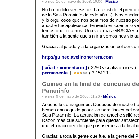
viernes, 16 de mayo de 2008, 10:00 -
Música
No ha podido ser. Se nos ha resistido el premi
de la Sala Paraninfo de este año :-). Nos queda
y lo orgullosos que nos sentimos de nuestro pro
anoche fue apoteósica, teniendo en cuenta lo 
temas que tocamos. Una vez más GRACIAS a la
también a la gente que sin ir a vernos nos vió au
Gracias al jurado y a la organización del concur
http://guineo.avelinoherrera.com
[ añadir comentario ]
( 3250 visualizaciones )
permanente
|
( 3 / 5133 )
Guineo en la final del concurso d
Paraninfo
viernes, 9 de mayo de 2008, 11:26 -
Música
Anoche lo conseguimos: Después de mucho tra
hemos conseguido pasar las semifinales del co
Sala Paraninfo. La actuación de anoche salió red
Razón más que suficiente para quedar satisfech
que el jurado decidió que pasásemos a la final de
Gracias a toda la gente que fue, a la gente del 