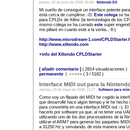
jueves, 26 de junio de 2008, 09:08 -
Nintendo DS
Mi sueño de conseguir un interface potente par
está cerca de cumplirse :-D.
Este colega
se ha
para CPLDs de Xilinx (la terminología de los C
mismo colega se ha currado
este
super engendr
me pillaré en cuanto esté a la venta... 8-).
http://www.microdream-1.com/CPLDStarter.
http://www.xiltendo.com
+info del Xiltendo CPLDStarter
[ añadir comentario ]
( 2814 visualizaciones )
permanente
|
( 3 / 5182 )
Interface MIDI out para la Nintend
viernes, 23 de mayo de 2008, 11:27 -
Software para mús
Como soy un flipado del MIDI he cogido la inte
que desarrollé hace algún tiempo y le he hecho
para convertirla en una interface MIDI out :-). E
hacerlo por software ya que, al no tener una UA
utilizando uno de los dos procesadores de la N
utilizar el ARM7 para generar los paquetes MIDI
a 31250 Hz y simulando, de esta manera una 