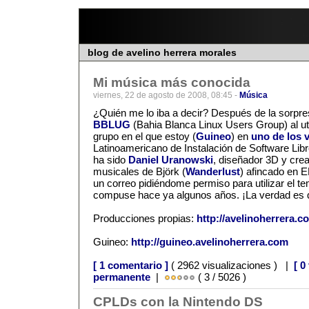
blog de avelino herrera morales
Mi música más conocida
viernes, 22 de agosto de 2008, 08:45 -
Música
¿Quién me lo iba a decir? Después de la sorpre
BBLUG
(Bahia Blanca Linux Users Group) al uti
grupo en el que estoy (
Guineo
) en
uno de los 
Latinoamericano de Instalación de Software Libr
ha sido
Daniel Uranowski
, diseñador 3D y cre
musicales de Björk (
Wanderlust
) afincado en 
un correo pidiéndome permiso para utilizar el 
compuse hace ya algunos años. ¡La verdad es que
Producciones propias:
http://avelinoherrera.
Guineo:
http://guineo.avelinoherrera.com
[ 1 comentario ]
( 2962 visualizaciones ) |
[ 0
permanente
|
( 3 / 5026 )
CPLDs con la Nintendo DS