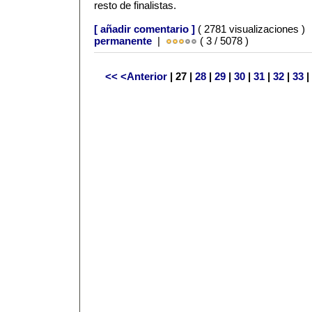
resto de finalistas.
[ añadir comentario ]
( 2781 visualizaciones )
permanente
|
( 3 / 5078 )
<<
<Anterior
| 27 |
28
|
29
|
30
|
31
|
32
|
33
|