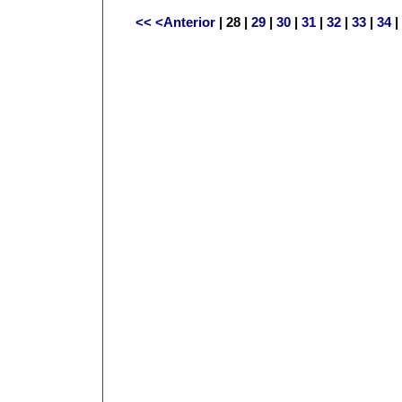
<<
<Anterior
| 28 |
29
|
30
|
31
|
32
|
33
|
34
|