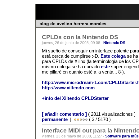
blog de avelino herrera morales
CPLDs con la Nintendo DS
jueves, 26 de junio de 2008, 09:08 -
Nintendo DS
Mi sueño de conseguir un interface potente par
está cerca de cumplirse :-D.
Este colega
se ha
para CPLDs de Xilinx (la terminología de los C
mismo colega se ha currado
este
super engendr
me pillaré en cuanto esté a la venta... 8-).
http://www.microdream-1.com/CPLDStarter.
http://www.xiltendo.com
+info del Xiltendo CPLDStarter
[ añadir comentario ]
( 2811 visualizaciones )
permanente
|
( 3 / 5170 )
Interface MIDI out para la Nintend
viernes, 23 de mayo de 2008, 11:27 -
Software para mús