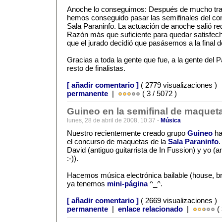
Anoche lo conseguimos: Después de mucho tra
hemos conseguido pasar las semifinales del co
Sala Paraninfo. La actuación de anoche salió red
Razón más que suficiente para quedar satisfech
que el jurado decidió que pasásemos a la final de
Gracias a toda la gente que fue, a la gente del 
resto de finalistas.
[ añadir comentario ]
( 2779 visualizaciones )
permanente
|
( 3 / 5072 )
Guineo en la semifinal de maqueta
lunes, 28 de abril de 2008, 10:37 -
Música
Nuestro recientemente creado grupo
Guineo
ha
el concurso de maquetas de la
Sala Paraninfo
.
David (antiguo guitarrista de In Fussion) y yo (a
:-)).
Hacemos música electrónica bailable (house, br
ya tenemos
mini-página
^_^.
[ añadir comentario ]
( 2669 visualizaciones )
permanente
|
enlace relacionado
|
( 