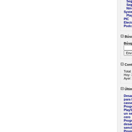
Seg
Seg
Nin
Syst
Pla
PIC
Elect
Podc
Bús
Búsq
Cont
Total
Hoy:
Ayer
Últim
Desar
para
casse
Prog
PlayS
un se
cero
Prog
desar
senci
Prog