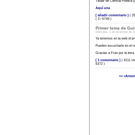
Titular de Ciencia Política
Aquí una
[ añadir comentario ]
( 25
( 3 / 6749 )
Primer tema de Gui
miércoles, 1 de diciembre de 2
Ya tenemos en la web el pr
Pueden escucharlo en el r
Gracias a Fran por la letra
[ 1 comentario ]
( 4211 vi
6372 )
<<
<Anter