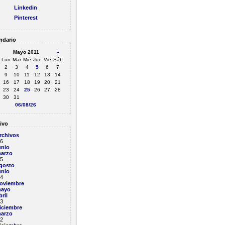
Linkedin
Pinterest
ndario
Mayo 2011
»
Lun
Mar
Mié
Jue
Vie
Sáb
2
3
4
5
6
7
9
10
11
12
13
14
16
17
18
19
20
21
23
24
25
26
27
28
30
31
06/08/26
ivo
rchivos
6
unio
arzo
5
gosto
unio
4
oviembre
ayo
bril
3
iciembre
arzo
2