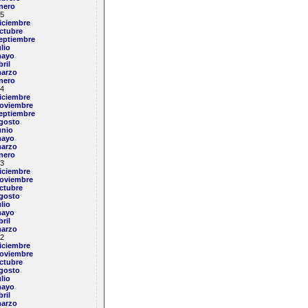
nero
5
iciembre
ctubre
eptiembre
ulio
ayo
bril
arzo
nero
4
iciembre
oviembre
eptiembre
gosto
unio
ayo
arzo
nero
3
iciembre
oviembre
ctubre
gosto
ulio
ayo
bril
arzo
2
iciembre
oviembre
ctubre
gosto
ulio
ayo
bril
arzo