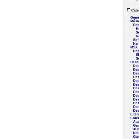
Cate
Gene
Músi
Des
H
S
R
Sof
Har
MSX
Des
S
S
Desar
Des
Des
Des
Des
Des
Des
Des
Des
Des
Des
Des
Des
Des
Liter
Cons
Ata
Ga
XB
Nin
Ga