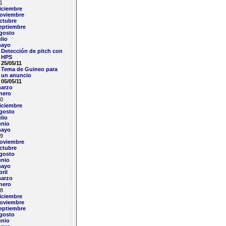
1
iciembre
oviembre
ctubre
eptiembre
gosto
ulio
ayo
Detección de pitch con
HPS
25/05/11
Tema de Guineo para
un anuncio
05/05/11
arzo
nero
0
iciembre
gosto
ulio
unio
ayo
9
oviembre
ctubre
gosto
unio
ayo
bril
arzo
nero
8
iciembre
oviembre
eptiembre
gosto
unio