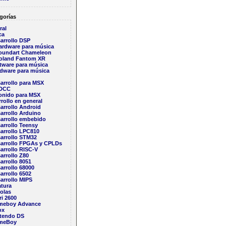
gorías
ral
ca
arrollo DSP
ardware para música
oundart Chameleon
oland Fantom XR
tware para música
dware para música
arrollo para MSX
DCC
onido para MSX
rollo en general
arrollo Android
arrollo Arduino
arrollo embebido
arrollo Teensy
arrollo LPC810
arrollo STM32
arrollo FPGAs y CPLDs
arrollo RISC-V
arrollo Z80
arrollo 8051
arrollo 68000
arrollo 6502
arrollo MIPS
atura
olas
ri 2600
meboy Advance
ox
tendo DS
meBoy