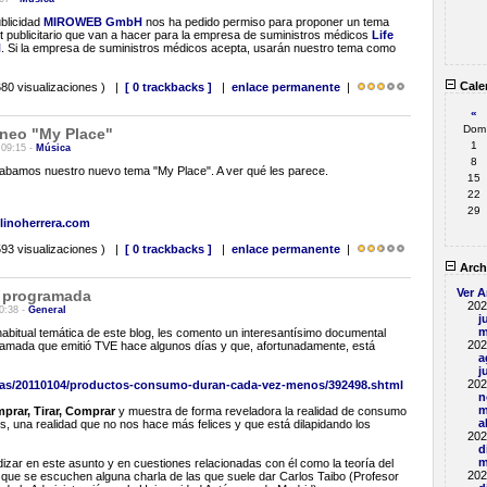
blicidad
MIROWEB GmbH
nos ha pedido permiso para proponer un tema
t publicitario que van a hacer para la empresa de suministros médicos
Life
H
. Si la empresa de suministros médicos acepta, usarán nuestro tema como
Cale
80 visualizaciones ) |
[ 0 trackbacks ]
|
enlace permanente
|
«
Dom
neo "My Place"
1
 09:15 -
Música
8
abamos nuestro nuevo tema "My Place". A ver qué les parece.
15
22
29
elinoherrera.com
93 visualizaciones ) |
[ 0 trackbacks ]
|
enlace permanente
|
Arch
Ver A
 programada
202
0:38 -
General
j
m
abitual temática de este blog, les comento un interesantísimo documental
202
amada que emitió TVE hace algunos días y que, afortunadamente, está
a
j
202
icias/20110104/productos-consumo-duran-cada-vez-menos/392498.shtml
n
m
prar, Tirar, Comprar
y muestra de forma reveladora la realidad de consumo
a
, una realidad que no nos hace más felices y que está dilapidando los
202
d
m
dizar en este asunto y en cuestiones relacionadas con él como la teoría del
202
 que se escuchen alguna charla de las que suele dar Carlos Taibo (Profesor