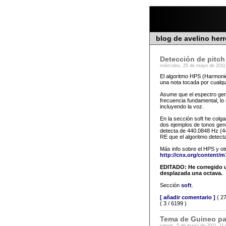
blog de avelino her
Detección de pitc
miércoles, 25 de mayo de 2011
El algoritmo HPS (Harmonic
una nota tocada por cualqu
Asume que el espectro gene
frecuencia fundamental, lo
incluyendo la voz.
En la sección soft he colg
dos ejemplos de tonos gene
detecta de 440.0848 Hz (440
RE que el algoritmo detect
Más info sobre el HPS y ot
http://cnx.org/content/m1
EDITADO: He corregido u
desplazada una octava.
Sección
soft
.
[ añadir comentario ]
( 27
( 3 / 6199 )
Tema de Guineo pa
jueves, 5 de mayo de 2011, 11