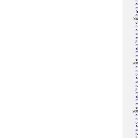
m
a
m
f
e
200
d
n
o
s
a
j
m
a
m
m
e
200
d
n
o
s
a
j
j
m
a
m
m
e
200
d
n
o
s
a
j
j