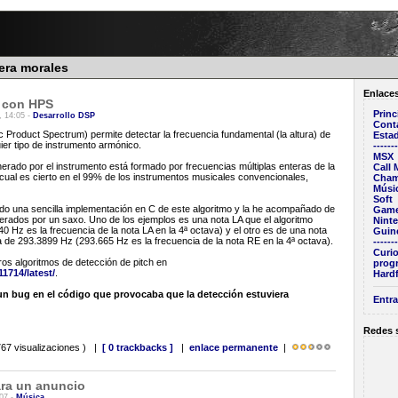
rera morales
Enlace
h con HPS
Princ
, 14:05 -
Desarrollo DSP
Cont
 Product Spectrum) permite detectar la frecuencia fundamental (la altura) de
Estad
ier tipo de instrumento armónico.
-------
MSX
rado por el instrumento está formado por frecuencias múltiplas enteras de la
Call
 cual es cierto en el 99% de los instrumentos musicales convencionales,
Cham
Músi
Soft
ado una sencilla implementación en C de este algoritmo y la he acompañado de
Game
rados por un saxo. Uno de los ejemplos es una nota LA que el algoritmo
Nint
 Hz es la frecuencia de la nota LA en la 4ª octava) y el otro es de una nota
Guin
a de 293.3899 Hz (293.665 Hz es la frecuencia de la nota RE en la 4ª octava).
-------
Curio
ros algoritmos de detección de pitch en
prog
1714/latest/
.
Hardf
n bug en el código que provocaba que la detección estuviera
Entra
Redes 
67 visualizaciones ) |
[ 0 trackbacks ]
|
enlace permanente
|
ra un anuncio
:07 -
Música