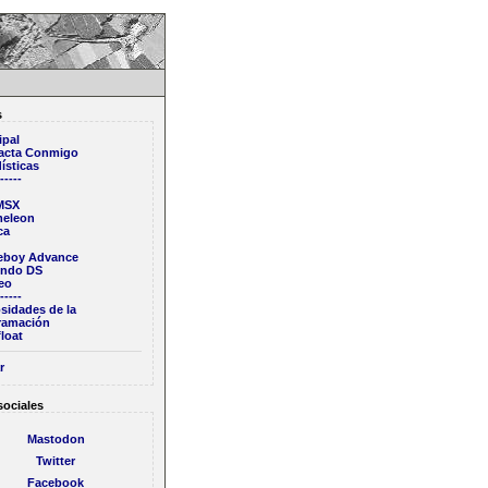
s
ipal
acta Conmigo
ísticas
-----
 MSX
eleon
ca
boy Advance
endo DS
eo
-----
sidades de la
ramación
loat
r
sociales
Mastodon
Twitter
Facebook