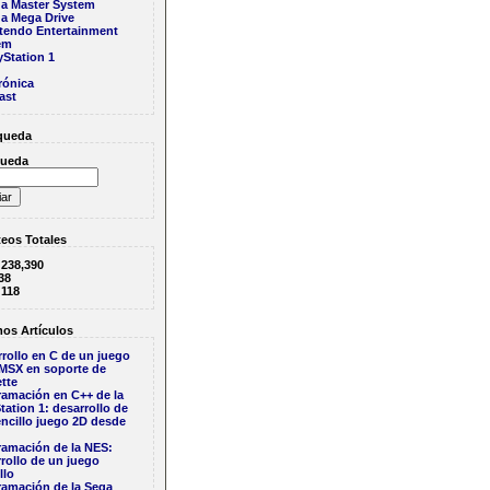
a Master System
a Mega Drive
tendo Entertainment
em
yStation 1
rónica
ast
queda
ueda
eos Totales
:
238,390
38
:
118
os Artículos
rollo en C de un juego
 MSX en soporte de
tte
ramación en C++ de la
tation 1: desarrollo de
ncillo juego 2D desde
ramación de la NES:
rollo de un juego
llo
ramación de la Sega