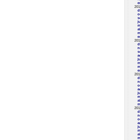
e
201
d
o
s
j
m
a
m
e
201
d
n
s
a
j
m
m
e
201
d
n
o
a
j
m
a
m
201
d
n
o
a
j
m
a
m