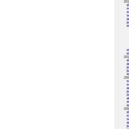
201
d
n
o
s
a
j
m
m
e
201
d
a
j
j
m
200
n
o
a
j
m
a
m
e
200
d
n
s
a
j