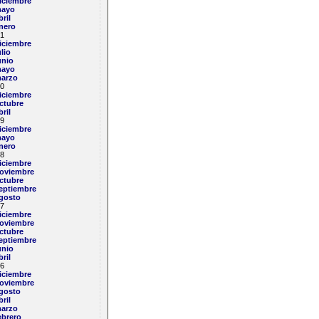
iciembre
ayo
bril
nero
1
iciembre
ulio
unio
ayo
arzo
0
iciembre
ctubre
bril
9
iciembre
ayo
nero
8
iciembre
oviembre
ctubre
eptiembre
gosto
7
iciembre
oviembre
ctubre
eptiembre
unio
bril
6
iciembre
oviembre
gosto
bril
arzo
ebrero