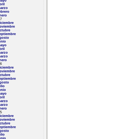
ayo
bril
arzo
ebrero
nero
7
iciembre
oviembre
ctubre
eptiembre
gosto
unio
ayo
bril
arzo
arzo
nero
6
iciembre
oviembre
ctubre
eptiembre
gosto
ulio
unio
ayo
bril
arzo
arzo
nero
5
iciembre
oviembre
ctubre
eptiembre
gosto
ulio
unio