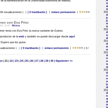
d
 y de la Administración en la Universidad Autónoma de Madrid):
m
a
e
202
94 visualizaciones ) |
[ 0 trackbacks ]
|
enlace permanente
|
d
j
j
neo con Eva Prior
m
010, 12:02 -
Música
m
202
imer tema con Eva Prior, la nueva cantante de Guineo.
d
o
eproductor de la
web
y también se puede descargar desde
aquí
.
a
201
. Espero que les guste.
d
m
sualizaciones ) |
[ 0 trackbacks ]
|
enlace permanente
|
( 3 /
e
201
d
n
ior
| 21 |
22
|
23
|
24
|
25
|
26
|
27
|
28
|
29
|
30
|
Siguiente>
>>
o
s
a
201
d
n
o
s
j
a
201
d
n
a
a
m
f