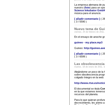
La empresa alemana de pu
nuestro (
éste
) para un spo
Science Inkubator Gmb
música para el anuncio.
[ añadir comentario ]
( 26
( 3 / 5590 )
Nuevo tema de Gui
viernes, 25 de febrero de 2011,
En el ensayo de anoche gr
guineo - my place.mp3
Guineo:
http://guineo.av
[ añadir comentario ]
( 25
( 3 / 6599 )
Las obsolescencia
martes, 18 de enero de 2011, 1
Alejándome un poco de la h
sobre obsolescencia progr
colgado íntegro en la web:
http://www.rtve.es/not
El documental se titula
Com
en la que estamos inmersos
recursos del planeta.
Para lo que quieran profun
decrecimiento, les animo a