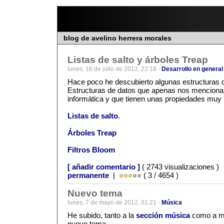
blog de avelino herrera morales
Listas de salto y árboles Treap
lunes, 16 de julio de 2012, 22:18 -
Desarrollo en general
Hace poco he descubierto algunas estructuras de
Estructuras de datos que apenas nos mencionar
informática y que tienen unas propiedades muy 
Listas de salto
.
Árboles Treap
Filtros Bloom
[ añadir comentario ]
( 2743 visualizaciones )
permanente
|
( 3 / 4654 )
Nuevo tema
lunes, 7 de mayo de 2012, 01:21 -
Música
He subido, tanto a la
sección música
como a 
nuevo tema.