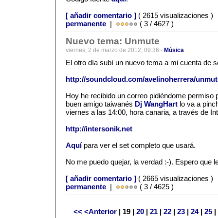
[ añadir comentario ]
( 2615 visualizaciones )
permanente
|
( 3 / 4627 )
Nuevo tema: Unmute
viernes, 2 de marzo de 2012, 09:36 -
Música
El otro día subí un nuevo tema a mi cuenta de 
http://soundcloud.com/avelinoherrera/unmut
Hoy he recibido un correo pidiéndome permiso p
buen amigo taiwanés
Dj WangHart
lo va a pinc
viernes a las 14:00, hora canaria, a través de I
http://intersonik.net
Aquí
para ver el set completo que usará.
No me puedo quejar, la verdad :-). Espero que l
[ añadir comentario ]
( 2665 visualizaciones )
permanente
|
( 3 / 4625 )
<<
<Anterior
| 19 |
20
|
21
|
22
|
23
|
24
|
25
|