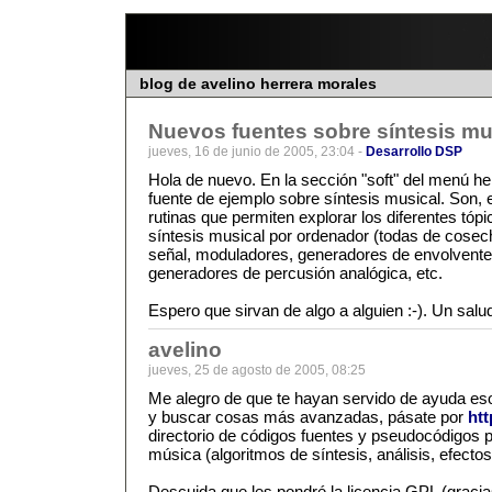
blog de avelino herrera morales
Nuevos fuentes sobre síntesis mu
jueves, 16 de junio de 2005, 23:04 -
Desarrollo DSP
Hola de nuevo. En la sección "soft" del menú he
fuente de ejemplo sobre síntesis musical. Son,
rutinas que permiten explorar los diferentes tóp
síntesis musical por ordenador (todas de cosec
señal, moduladores, generadores de envolvente, 
generadores de percusión analógica, etc.
Espero que sirvan de algo a alguien :-). Un sal
avelino
jueves, 25 de agosto de 2005, 08:25
Me alegro de que te hayan servido de ayuda eso
y buscar cosas más avanzadas, pásate por
ht
directorio de códigos fuentes y pseudocódigos 
música (algoritmos de síntesis, análisis, efectos,
Descuida que les pondré la licencia GPL (graci