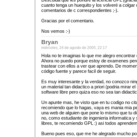
cuanto tenga un huequito y los volveré a colgar
comentarios de c correspondientes ;-).
Gracias por el comentario.
Nos vemos :-)
Bryan
miércoles, 24 de agosto de 2005, 22:17
Hola no te imaginas lo que me alegro encontrar 
Ahora no puedo porque estoy de examenes per
trastear con ellos a ver que aprendo. De mome
código fuente y parece facil de seguir.
Es muy interesante y la verdad, no conozco nin
un material tan didactico a priori (podria mirar 
software libre pero quiza eso no sea tan didactic
Un apunte mas, he visto que en tu codigo no citas
recomiendo que lo hagas, vaya es mania mia pe
una web de alguien que pone lo mismo que tu d
no, como estudiante de ingenieria informatica y 
libres, te recomiendo GPL :) asi todos aprende
Bueno pues eso, que me he alegrado mucho por