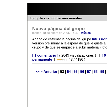
blog de avelino herrera morales
Nueva página del grupo
martes, 10 de enero de 2006, 14:42 -
Música
Acabo de estrenar la página del grupo
Infussio
versión preliminar a la espera de que le guste al
grupo y de que se empiece a subir material (foto
[ 1 comentario ]
( 2649 visualizaciones ) |
[ 0
permanente
|
( 3 / 4186 )
<<
<Anterior
| 53 |
54
|
55
|
56
|
57
|
58
|
59
|