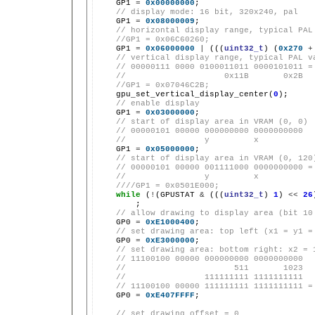
GP1
=
0x00000000
// display mode: 16 bit, 320x240, pal
GP1
=
0x08000009
// horizontal display range, typical PAL
//GP1 = 0x06C60260;
GP1
=
0x06000000
|
(((
uint32_t
)
(
0x270
+
// vertical display range, typical PAL v
// 00000111 0000 0100011011 0000101011 =
//                    0x11B       0x2B
//GP1 = 0x07046C2B;
gpu_set_vertical_display_center(
0
// enable display
GP1
=
0x03000000
// start of display area in VRAM (0, 0)
// 00000101 00000 000000000 0000000000
//                y         x
GP1
=
0x05000000
// start of display area in VRAM (0, 120
// 00000101 00000 001111000 0000000000 =
//                y         x
////GP1 = 0x0501E000;
while
(
!
(GPUSTAT
&
(((
uint32_t
)
1
)
<<
26
// allow drawing to display area (bit 10
GP0
=
0xE1000400
// set drawing area: top left (x1 = y1 =
GP0
=
0xE3000000
// set drawing area: bottom right: x2 = 
// 11100100 00000 000000000 0000000000
//                      511       1023
//                111111111 1111111111
// 11100100 00000 111111111 1111111111 =
GP0
=
0xE407FFFF
;

// set drawing offset = 0