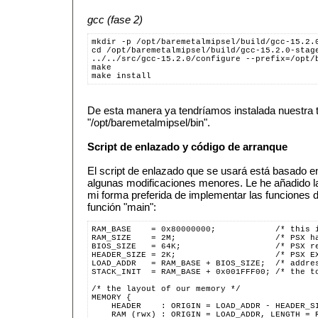
gcc (fase 2)
mkdir -p /opt/baremetalmipsel/build/gcc-15.2.
cd /opt/baremetalmipsel/build/gcc-15.2.0-stag
../../src/gcc-15.2.0/configure --prefix=/opt/
make
make install
De esta manera ya tendríamos instalada nuestra 
"/opt/baremetalmipsel/bin".
Script de enlazado y código de arranque
El script de enlazado que se usará está basado e
algunas modificaciones menores. Le he añadido la 
mi forma preferida de implementar las funciones d
función "main":
RAM_BASE    = 0x80000000;            /* this 
RAM_SIZE    = 2M;                    /* PSX h
BIOS_SIZE   = 64K;                   /* PSX r
HEADER_SIZE = 2K;                    /* PSX E
LOAD_ADDR   = RAM_BASE + BIOS_SIZE;  /* addre
STACK_INIT  = RAM_BASE + 0x001FFF00; /* the t
/* the layout of our memory */
MEMORY {
    HEADER    : ORIGIN = LOAD_ADDR - HEADER_S
    RAM (rwx) : ORIGIN = LOAD_ADDR, LENGTH = 