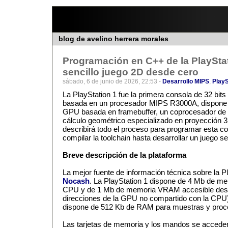
blog de avelino herrera morales
Programación en C++ de la PlayStat
sencillo juego 2D desde cero
sábado, 6 de junio de 2026, 22:53 -
Desarrollo MIPS
,
PlayS
La PlayStation 1 fue la primera consola de 32 bit
basada en un procesador MIPS R3000A, dispon
GPU basada en framebuffer, un coprocesador de 
cálculo geométrico especializado en proyección 3D.
describirá todo el proceso para programar esta c
compilar la toolchain hasta desarrollar un juego se
Breve descripción de la plataforma
La mejor fuente de información técnica sobre la P
Nocash
. La PlayStation 1 dispone de 4 Mb de m
CPU y de 1 Mb de memoria VRAM accesible des
direcciones de la GPU no compartido con la CPU)
dispone de 512 Kb de RAM para muestras y proce
Las tarjetas de memoria y los mandos se acceden