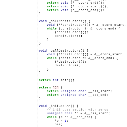
extern
void
(
*
extern
void
(
*
extern
void
(
*
__dtors_end)();

}

void
_callConstructors()
void
(
**
constructor)()
=
&
while
(constructor
!=
&
__ctors_end)
(
*
constructor
++
}

}

void
_callDestructors()
void
(
**
destructor)()
=
&
while
(destructor
!=
&
__dtors_end)
(
*
destructor
++
}

}

extern
int
main();

extern
"C"
extern
unsigned
char
extern
unsigned
char
__bss_end;

}

void
_initBssRAM()
// init .bss section with zeros
unsigned
char
*
p
=
&
while
(p
!=
&
__bss_end)
*
p
=
0
p
++