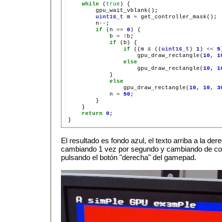
while
(
true
)
uint16_t
m
=
n
--
if
(n
==
0
)
b
=
!
if
(b)
if
((m
&
((
uint16_t
)
1
)
<<
5
gpu_draw_rectangle(
10
,
1
else
gpu_draw_rectangle(
10
,
1
else
gpu_draw_rectangle(
10
,
10
,
3
n
=
50
return
0
;

El resultado es fondo azul, el texto arriba a la der
cambiando 1 vez por segundo y cambiando de colo
pulsando el botón "derecha" del gamepad.