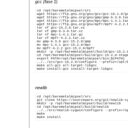
gcc (fase 1)
cd /opt/baremetalmipsel/src
wget https://ftp.gnu.org/gnu/gcc/gcc-15.1.0/g
wget https://ftp.gnu.org/gnu/gmp/gmp-6.3.0.ta
wget https://ftp.gnu.org/gnu/mpc/mpc-1.4.1.ta
wget https://ftp.gnu.org/gnu/mpfr/mpfr-4.2.2.
tar xf gcc-15.2.0.tar.xz
tar xf gmp-6.3.0.tar.xz
tar xf mpc-1.4.1.tar.gz
tar xf mpfr-4.2.2.tar.xz
mv gmp-6.3.0 gcc-15.2.0/gmp
mv mpc-1.4.1 gcc-15.2.0/mpc
mv mpfr-4.2.2 gcc-15.2.0/mpfr
mkdir -p /opt/baremetalmipsel/build/gcc-15.2.
cd /opt/baremetalmipsel/build/gcc-15.2.0-stag
export PATH=/opt/baremetalmipsel/bin:${PATH}
../../src/gcc-15.2.0/configure --prefix=/opt/
make all-gcc all-target-libgcc
make install-gcc install-target-libgcc
newlib
cd /opt/baremetalmipsel/src
git clone https://sourceware.org/git/newlib-c
mkdir -p /opt/baremetalmipsel/build/newlib
cd /opt/baremetalmipsel/build/newlib
../../src/newlib-cygwin/configure --prefix=/o
make
make install