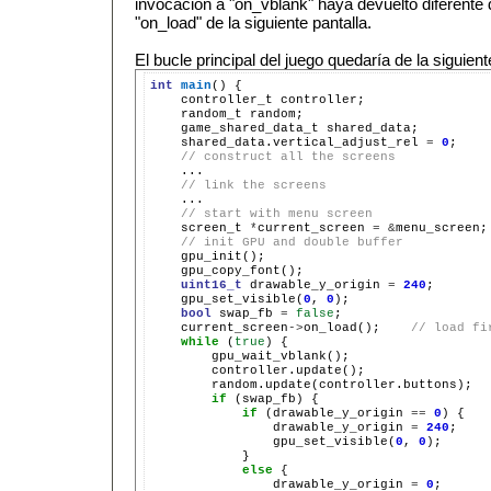
invocación a "on_vblank" haya devuelto diferente d
"on_load" de la siguiente pantalla.
El bucle principal del juego quedaría de la siguien
int
main
()
controller_t
random_t
game_shared_data_t
shared_data.vertical_adjust_rel
=
0
// construct all the screens
// link the screens
// start with menu screen
screen_t
*
current_screen
=
&
// init GPU and double buffer
uint16_t
drawable_y_origin
=
240
gpu_set_visible(
0
,
0
bool
swap_fb
=
false
current_screen
->
on_load();
// load fi
while
(
true
)
if
(swap_fb)
if
(drawable_y_origin
==
0
)
drawable_y_origin
=
240
gpu_set_visible(
0
,
0
else
drawable_y_origin
=
0