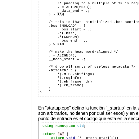
        /* padding to a multiple of 2K is req
        . = ALIGN(2048);
        __data_end = .;
    } > RAM
    /* this is that uninitialized .bss sectio
    .bss (NOLOAD) : {
        __bss_start = .;
        ,*(.bss*)
        ,*(COMMON)
        __bss_end = .;
    } > RAM
    /* make the heap word-aligned */
    . = ALIGN(4);
    __heap_start = .;
    /* drop all sorts of useless metadata */
    /DISCARD/ : {
        *(.MIPS.abiflags)
        *(.reginfo)
        *(.eh_frame_hdr)
        *(.eh_frame)
    }
}
En "startup.cpp" defino la función "_startup" en la
son arbitrarios, no tienen por qué ser esos) y en e
punto de entrada es el código que está en la secci
using
namespace
std
;

extern
"C"
extern
void
(
*