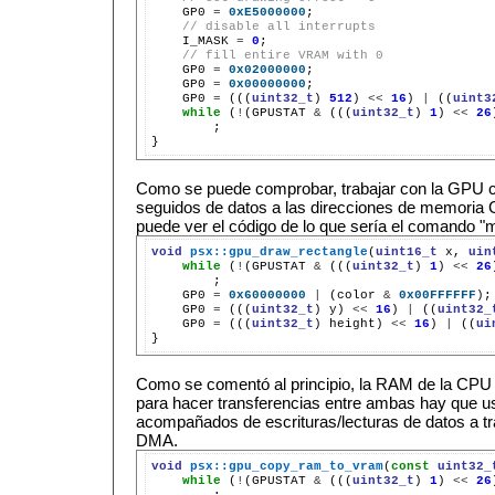
GP0
=
0xE5000000
// disable all interrupts
I_MASK
=
0
// fill entire VRAM with 0
GP0
=
0x02000000
GP0
=
0x00000000
GP0
=
(((
uint32_t
)
512
)
<<
16
)
|
((
uint3
while
(
!
(GPUSTAT
&
(((
uint32_t
)
1
)
<<
26
;

Como se puede comprobar, trabajar con la GPU 
seguidos de datos a las direcciones de memoria 
puede ver el código de lo que sería el comando 
void
psx::gpu_draw_rectangle
(
uint16_t
x,
uin
while
(
!
(GPUSTAT
&
(((
uint32_t
)
1
)
<<
26
GP0
=
0x60000000
|
(color
&
0x00FFFFFF
);
GP0
=
(((
uint32_t
)
y)
<<
16
)
|
((
uint32_
GP0
=
(((
uint32_t
)
height)
<<
16
)
|
((
ui
Como se comentó al principio, la RAM de la CPU
para hacer transferencias entre ambas hay que
acompañados de escrituras/lecturas de datos a tr
DMA.
void
psx::gpu_copy_ram_to_vram
(
const
uint32_
while
(
!
(GPUSTAT
&
(((
uint32_t
)
1
)
<<
26