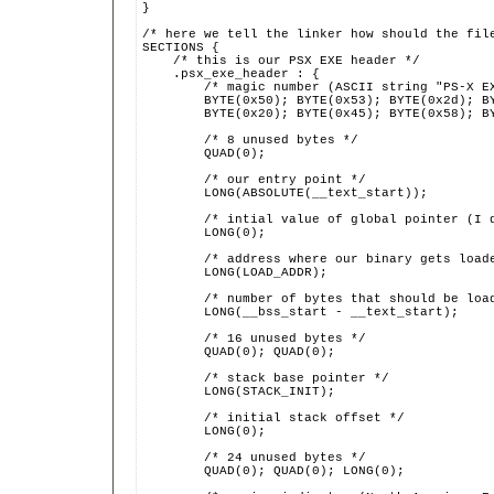
}
/* here we tell the linker how should the fil
SECTIONS {
    /* this is our PSX EXE header */
    .psx_exe_header : {
        /* magic number (ASCII string "PS-X E
        BYTE(0x50); BYTE(0x53); BYTE(0x2d); B
        BYTE(0x20); BYTE(0x45); BYTE(0x58); B
        /* 8 unused bytes */
        QUAD(0);
        /* our entry point */
        LONG(ABSOLUTE(__text_start));
        /* intial value of global pointer (I 
        LONG(0);
        /* address where our binary gets load
        LONG(LOAD_ADDR);
        /* number of bytes that should be loa
        LONG(__bss_start - __text_start);
        /* 16 unused bytes */
        QUAD(0); QUAD(0);
        /* stack base pointer */
        LONG(STACK_INIT);
        /* initial stack offset */
        LONG(0);
        /* 24 unused bytes */
        QUAD(0); QUAD(0); LONG(0);