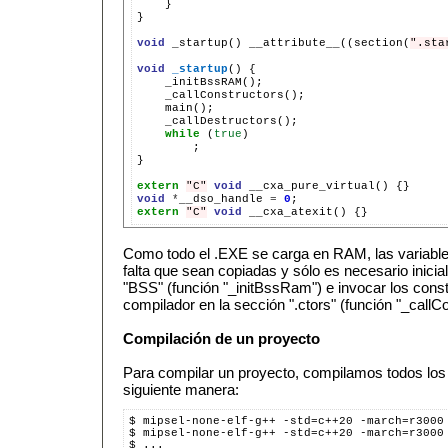
}

}

void
_startup()
__attribute__((section(
".sta
void
_startup
()
while
(
true
;

}

extern
"C"
void
__cxa_pure_virtual()
void
*
__dso_handle
=
0
extern
"C"
void
__cxa_atexit()
Como todo el .EXE se carga en RAM, las variables
falta que sean copiadas y sólo es necesario inici
"BSS" (función "_initBssRam") e invocar los const
compilador en la sección ".ctors" (función "_callCo
Compilación de un proyecto
Para compilar un proyecto, compilamos todos los
siguiente manera:
$ mipsel-none-elf-g++ -std=c++20 -march=r3000
$ mipsel-none-elf-g++ -std=c++20 -march=r3000
$ ...