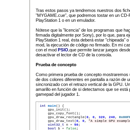
Tras estos pasos ya tendremos nuestros dos fi
"MYGAME.cue", que podremos tostar en un CD-RO
PlayStation 1 o en un emulador.
Nótese que la "licencia" de los programas que ha
firmada digitalmente por Sony), por lo que, para e
PlayStation 1 real, ésta deberá estar "chipeada" o 
mod, la ejecución de código no firmado. En mi cas
con el mod
PSIO
,que permite lanzar juegos desd
desactivar el lector de CD de la consola.
Prueba de concepto
Como primera prueba de concepto mostraremos u
de dos colores diferentes en pantalla a razón de 
sincronizado con el retrazo vertical de la GPU. U
amarillo en función de si detectamos que se está 
gamepad del jugador 1.
int
main
()
gpu_draw_rectangle(
0
,
0
,
320
,
240
,
0x00F
gpu_draw_text(
0
,
0
,
"A simple GPU exampl
uint32_t
n
=
50
bool
b
=
false