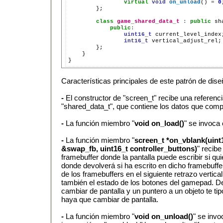
virtual
void
on_unload
()
=
0
};

class
game_shared_data_t
:
public
sh
public
:
uint16_t
int16_t
}

Características principales de este patrón de dise
-
El constructor de "screen_t" recibe una referenci
"shared_data_t", que contiene los datos que compa
-
La función miembro "
void on_load()
" se invoca 
-
La función miembro "
screen_t *on_vblank(uint
&swap_fb, uint16_t controller_buttons)
" recibe
framebuffer donde la pantalla puede escribir si qu
donde devolverá si ha escrito en dicho framebuffe
de los framebuffers en el siguiente retrazo vertic
también el estado de los botones del gamepad. Dev
cambiar de pantalla y un puntero a un objeto te ti
haya que cambiar de pantalla.
-
La función miembro "
void on_unload()
" se invo