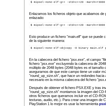
$ mipsel-none-elf-g++ -std=c++20 -march=r3000
Enlazamos los ficheros objeto que acabamos de g
enlazado:
$ mipsel-none-elf-g++ -std=c++20 -march=r3000
Esto produce un fichero "main.elf" que se puede 
de la siguiente manera:
$ mipsel-none-elf-objcopy -O binary main.elf 
En la cabecera del fichero "psx.exe", el campo "fi
fichero "psx.exe" excluyendo la cabecera de 2048
múltiplo de 2048 bytes (2048 bytes es el tamaño
asegurarnos de que este campo tiene un valor múlt
"round_up_size.sh", que hace un redondeo hacia a
necesario en la misma cabecera del fichero "psx.
Después de obtener el fichero PSX.EXE y tras invo
"round_up_size.sh" montamos la imagen del CD-
otros ficheros que queramos incluir en el CD-ROM:
texturas, audio, etc.). Para crear una imagen d
PlayStation 1 lo mejor es usar la herramienta
psx