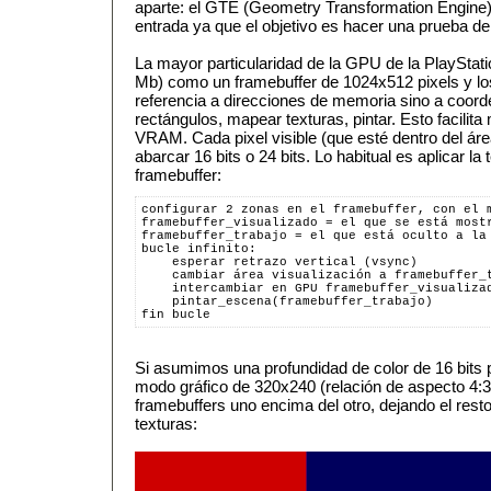
aparte: el GTE (Geometry Transformation Engine),
entrada ya que el objetivo es hacer una prueba de
La mayor particularidad de la GPU de la PlayStat
Mb) como un framebuffer de 1024x512 pixels y 
referencia a direcciones de memoria sino a coord
rectángulos, mapear texturas, pintar. Esto facilita
VRAM. Cada pixel visible (que esté dentro del áre
abarcar 16 bits o 24 bits. Lo habitual es aplicar la
framebuffer:
configurar 2 zonas en el framebuffer, con el 
framebuffer_visualizado = el que se está most
framebuffer_trabajo = el que está oculto a la
bucle infinito:
    esperar retrazo vertical (vsync)
    cambiar área visualización a framebuffer_
    intercambiar en GPU framebuffer_visualiza
    pintar_escena(framebuffer_trabajo)
fin bucle
Si asumimos una profundidad de color de 16 bits p
modo gráfico de 320x240 (relación de aspecto 4:
framebuffers uno encima del otro, dejando el rest
texturas: