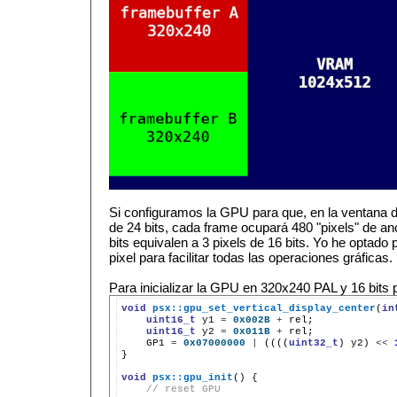
Si configuramos la GPU para que, en la ventana d
de 24 bits, cada frame ocupará 480 "pixels" de an
bits equivalen a 3 pixels de 16 bits. Yo he optado
pixel para facilitar todas las operaciones gráficas.
Para inicializar la GPU en 320x240 PAL y 16 bits p
void
psx::gpu_set_vertical_display_center
(
in
uint16_t
y1
=
0x002B
+
uint16_t
y2
=
0x011B
+
GP1
=
0x07000000
|
((((
uint32_t
)
y2)
<<
}

void
psx::gpu_init
()
// reset GPU