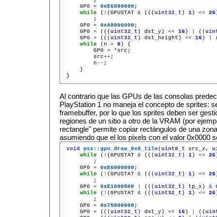
GP0
=
0xE6000000
;
while
(
!
(GPUSTAT
&
(((
uint32_t
)
1
)
<<
26
;
GP0
=
0xA0000000
;
GP0
=
(((
uint32_t
)
dst_y)
<<
16
)
|
((
uin
GP0
=
(((
uint32_t
)
dst_height)
<<
16
)
|
while
(n
>
0
)
GP0
=
*
src
++
n
--
}

Al contrario que las GPUs de las consolas predec
PlayStation 1 no maneja el concepto de sprites: s
framebuffer, por lo que los sprites deben ser ges
regiones de un sitio a otro de la VRAM (por ejemp
rectangle" permite copiar rectángulos de una zona
asumiendo que el los pixels con el valor 0x0000 s
void
psx::gpu_draw_8x8_tile
(
uint8_t
src_x,
u
while
(
!
(GPUSTAT
&
(((
uint32_t
)
1
)
<<
26
GP0
=
0xE6000000
;
while
(
!
(GPUSTAT
&
(((
uint32_t
)
1
)
<<
26
GP0
=
0xE1000500
|
(((
uint32_t
)
tp_x)
&
while
(
!
(GPUSTAT
&
(((
uint32_t
)
1
)
<<
26
GP0
=
0x75000000
;
GP0
=
(((
uint32_t
)
dst_y)
<<
16
)
|
((
uin