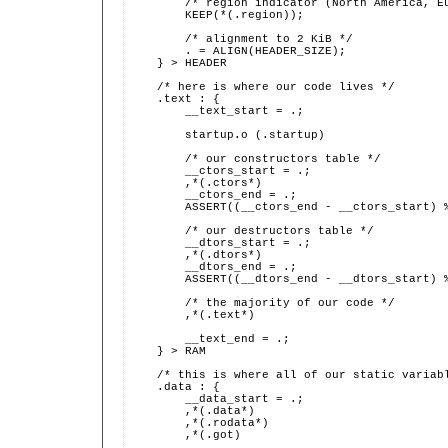
        /* region indicator (North America, E
        KEEP(*(.region));
        /* alignment to 2 KiB */
        . = ALIGN(HEADER_SIZE);
    } > HEADER
    /* here is where our code lives */
    .text : {
        __text_start = .;
        startup.o (.startup)
        /* our constructors table */
        __ctors_start = .;
        ,*(.ctors*)
        __ctors_end = .;
        ASSERT((__ctors_end - __ctors_start) 
        /* our destructors table */
        __dtors_start = .;
        ,*(.dtors*)
        __dtors_end = .;
        ASSERT((__dtors_end - __dtors_start) 
        /* the majority of our code */
        ,*(.text*)
        __text_end = .;
    } > RAM
    /* this is where all of our static variab
    .data : {
        __data_start = .;
        ,*(.data*)
        ,*(.rodata*)
        ,*(.got)