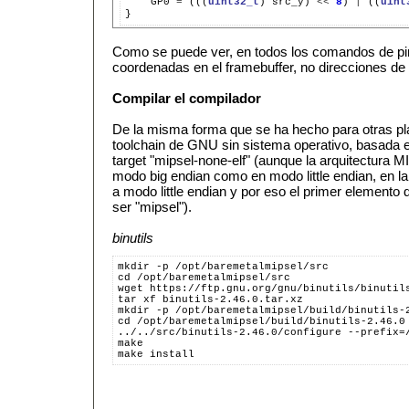
GP0
=
(((
uint32_t
)
src_y)
<<
8
)
|
((
uint
Como se puede ver, en todos los comandos de pin
coordenadas en el framebuffer, no direcciones d
Compilar el compilador
De la misma forma que se ha hecho para otras p
toolchain de GNU sin sistema operativo, basada en
target "mipsel-none-elf" (aunque la arquitectura 
modo big endian como en modo little endian, en la 
a modo little endian y por eso el primer elemento d
ser "mipsel").
binutils
mkdir -p /opt/baremetalmipsel/src
cd /opt/baremetalmipsel/src
wget https://ftp.gnu.org/gnu/binutils/binutil
tar xf binutils-2.46.0.tar.xz
mkdir -p /opt/baremetalmipsel/build/binutils-
cd /opt/baremetalmipsel/build/binutils-2.46.0
../../src/binutils-2.46.0/configure --prefix=
make
make install