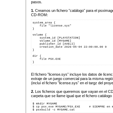
pasos.
1.
Creamos un fichero "catálogo" para el psximager
CD-ROM:
system_area {
    file "license.sys"
}
volume {
    system_id [PLAYSTATION]
    volume_id [MYGAME]
    publisher_id [AVELI]
    creation_date 2026-05-04 22:00:00.00 0
}
dir {
    file PSX.EXE
}
El fichero "license.sys" incluye los datos de licen
extraje de un juego comercial para la misma regi
(incluí el fichero "license.sys" en el targz del proye
2.
Los ficheros que queremos que vayan en el C
carpeta que se llame igual que el fichero catálogo 
$ mkdir MYGAME
$ cp psx.exe MYGAME/PSX.EXE     # SIEMPRE en 
$ psxbuild -c MYGAME.cat