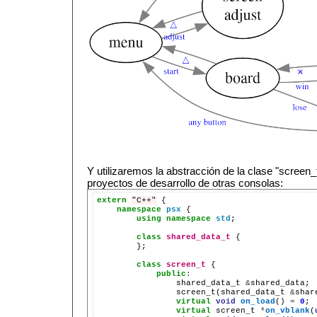
Y utilizaremos la abstracción de la clase "screen_t
proyectos de desarrollo de otras consolas:
extern
"C++"
namespace
psx
using
namespace
std
;

class
shared_data_t
};
class
screen_t
public
:
shared_data_t
&
screen_t(shared_data_t
&
shar
virtual
void
on_load
()
=
0
virtual
screen_t
*
on_vblank
(