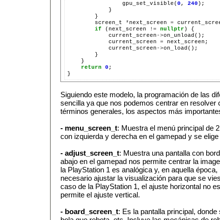
gpu_set_visible(
0
,
240
screen_t
*
next_screen
=
current_scre
if
(next_screen
!=
nullptr
)
current_screen
->
current_screen
=
current_screen
->
return
0
;

Siguiendo este modelo, la programación de las di
sencilla ya que nos podemos centrar en resolver 
términos generales, los aspectos más importantes
- menu_screen_t
: Muestra el menú principal de 
con izquierda y derecha en el gamepad y se elige
- adjust_screen_t
: Muestra una pantalla con bord
abajo en el gamepad nos permite centrar la imagen
la PlayStation 1 es analógica y, en aquella época,
necesario ajustar la visualización para que se vie
caso de la PlayStation 1, el ajuste horizontal no e
permite el ajuste vertical.
- board_screen_t
: Es la pantalla principal, donde 
bola que rebota, etc. Incluye las mecánicas de re