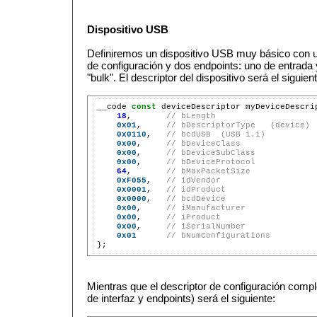
Dispositivo USB
Definiremos un dispositivo USB muy básico con un 
de configuración y dos endpoints: uno de entrada 
"bulk". El descriptor del dispositivo será el siguient
__code 
const
 deviceDescriptor myDeviceDescri
18
,       
// bLength
0x01
,     
// bDescriptorType   (device)
0x0110
,   
// bcdUSB  (USB 1.1)
0x00
,     
// bDeviceClass
0x00
,     
// bDeviceSubClass
0x00
,     
// bDeviceProtocol
64
,       
// bMaxPacketSize
0xF055
,   
// idVendor
0x0001
,   
// idProduct
0x0000
,   
// bcdDevice
0x00
,     
// iManufacturer
0x00
,     
// iProduct
0x00
,     
// iSerialNumber
0x01
// bNumConfigurations
Mientras que el descriptor de configuración compl
de interfaz y endpoints) será el siguiente: