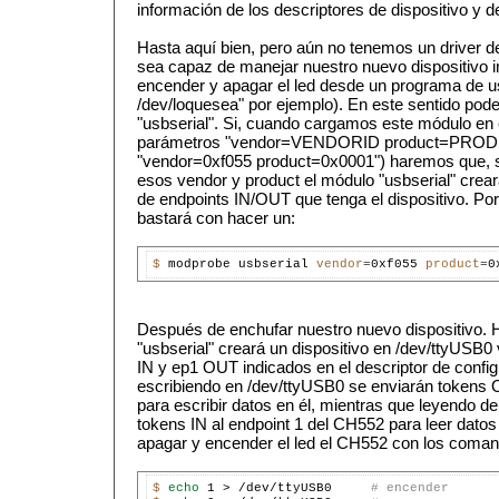
información de los descriptores de dispositivo y d
Hasta aquí bien, pero aún no tenemos un driver de
sea capaz de manejar nuestro nuevo dispositivo 
encender y apagar el led desde un programa de u
/dev/loquesea" por ejemplo). En este sentido pod
"usbserial". Si, cuando cargamos este módulo en 
parámetros "vendor=VENDORID product=PRODU
"vendor=0xf055 product=0x0001") haremos que, si
esos vendor y product el módulo "usbserial" crea
de endpoints IN/OUT que tenga el dispositivo. Po
bastará con hacer un:
$ 
modprobe usbserial 
vendor
=
0xf055 
product
=
Después de enchufar nuestro nuevo dispositivo. 
"usbserial" creará un dispositivo en /dev/ttyUSB0
IN y ep1 OUT indicados en el descriptor de confi
escribiendo en /dev/ttyUSB0 se enviarán tokens 
para escribir datos en él, mientras que leyendo d
tokens IN al endpoint 1 del CH552 para leer datos
apagar y encender el led el CH552 con los coma
$ 
echo 
1 > /dev/ttyUSB0     
# encender