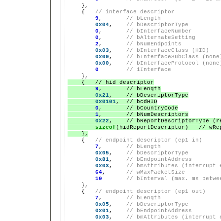
    },

    {   
// interface descriptor
9
,       
// bLength
0x04
,    
// bDescriptorType
0
,       
// bInterfaceNumber
0
,       
// bAlternateSetting
2
,       
// bNumEndpoints
0x03
,    
// bInterfaceClass (HID)
0x00
,    
// bInterfaceSubClass (none
0x00
,    
// bInterfaceProtocol (none
0
// iInterface
    {   
// hid descriptor
9
,       
// bLength
0x21
,    
// bDescriptorType
0x0101
,  
// bcdHID
0
,       
// bCountryCode
1
,       
// bNumDescriptors
0x22
,    
// bReportDescriptorType (r
sizeof
(hidReportDescriptor)   
// wRe
    },

    {   
// endpoint descriptor (ep1 in)
7
,       
// bLength
0x05
,    
// bDescriptorType
0x81
,    
// bEndpointAddress
0x03
,    
// bmAttributes (interrupt 
64
,      
// wMaxPacketSize
10
// bInterval (max. ms betwe
    },

    {   
// endpoint descriptor (ep1 out)
7
,       
// bLength
0x05
,    
// bDescriptorType
0x01
,    
// bEndpointAddress
0x03
,    
// bmAttributes (interrupt 