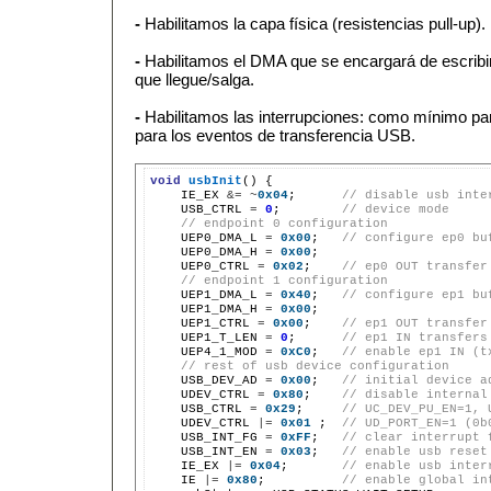
-
Habilitamos la capa física (resistencias pull-up).
-
Habilitamos el DMA que se encargará de escribi
que llegue/salga.
-
Habilitamos las interrupciones: como mínimo pa
para los eventos de transferencia USB.
void
usbInit
() {

    IE_EX 
&=
~
0x04
;      
// disable usb inte
    USB_CTRL 
=
0
;        
// device mode
// endpoint 0 configuration
    UEP0_DMA_L 
=
0x00
;   
// configure ep0 bu
    UEP0_DMA_H 
=
0x00
;

    UEP0_CTRL 
=
0x02
;    
// ep0 OUT transfer
// endpoint 1 configuration
    UEP1_DMA_L 
=
0x40
;   
// configure ep1 bu
    UEP1_DMA_H 
=
0x00
;

    UEP1_CTRL 
=
0x00
;    
// ep1 OUT transfer
    UEP1_T_LEN 
=
0
;      
// ep1 IN transfers
    UEP4_1_MOD 
=
0xC0
;   
// enable ep1 IN (t
// rest of usb device configuration
    USB_DEV_AD 
=
0x00
;   
// initial device a
    UDEV_CTRL 
=
0x80
;    
// disable internal
    USB_CTRL 
=
0x29
;     
// UC_DEV_PU_EN=1, 
    UDEV_CTRL 
|=
0x01
 ;  
// UD_PORT_EN=1 (0b
    USB_INT_FG 
=
0xFF
;   
// clear interrupt 
    USB_INT_EN 
=
0x03
;   
// enable usb reset
    IE_EX 
|=
0x04
;       
// enable usb inter
    IE 
|=
0x80
;          
// enable global in