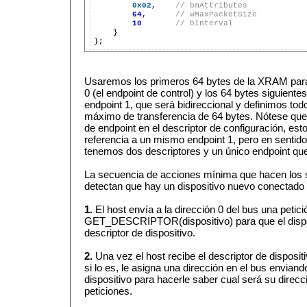
0x02
,    
// bmAttributes
64
,      
// wMaxPacketSize
10
// bInterval
    }

Usaremos los primeros 64 bytes de la XRAM para 
0 (el endpoint de control) y los 64 bytes siguiente
endpoint 1, que será bidireccional y definimos to
máximo de transferencia de 64 bytes. Nótese que
de endpoint en el descriptor de configuración, es
referencia a un mismo endpoint 1, pero en sentid
tenemos dos descriptores y un único endpoint que 
La secuencia de acciones mínima que hacen los 
detectan que hay un dispositivo nuevo conectado 
1.
El host envía a la dirección 0 del bus una petici
GET_DESCRIPTOR(dispositivo) para que el dispo
descriptor de dispositivo.
2.
Una vez el host recibe el descriptor de disposit
si lo es, le asigna una dirección en el bus envi
dispositivo para hacerle saber cual será su direcc
peticiones.