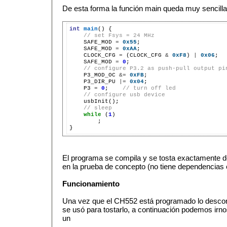
De esta forma la función main queda muy sencilla
int
main
() {

// set Fsys = 24 MHz
    SAFE_MOD 
=
0x55
;

    SAFE_MOD 
=
0xAA
;

    CLOCK_CFG 
=
 (CLOCK_CFG 
&
0xF8
) 
|
0x06
;

    SAFE_MOD 
=
0
;

// configure P3.2 as push-pull output pi
    P3_MOD_OC 
&=
0xFB
;

    P3_DIR_PU 
|=
0x04
;

    P3 
=
0
;    
// turn off led
// configure usb device
    usbInit();

// sleep
while
 (
1
)

        ;

El programa se compila y se tosta exactamente 
en la prueba de concepto (no tiene dependencias 
Funcionamiento
Una vez que el CH552 está programado lo desco
se usó para tostarlo, a continuación podemos irno
un