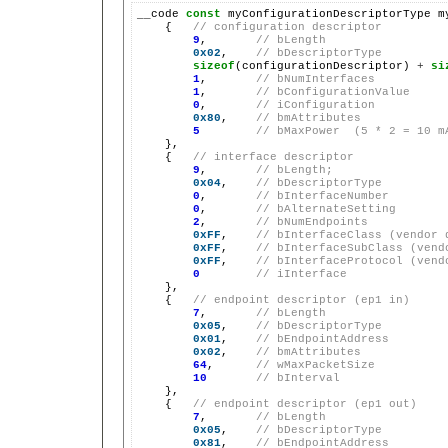
__code 
const
 myConfigurationDescriptorType m
    {   
// configuration descriptor
9
,       
// bLength
0x02
,    
// bDescriptorType
sizeof
(configurationDescriptor) 
+
si
1
,       
// bNumInterfaces
1
,       
// bConfigurationValue
0
,       
// iConfiguration
0x80
,    
// bmAttributes
5
// bMaxPower  (5 * 2 = 10 m
    },

    {   
// interface descriptor
9
,       
// bLength;
0x04
,    
// bDescriptorType
0
,       
// bInterfaceNumber
0
,       
// bAlternateSetting
2
,       
// bNumEndpoints
0xFF
,    
// bInterfaceClass (vendor 
0xFF
,    
// bInterfaceSubClass (vend
0xFF
,    
// bInterfaceProtocol (vend
0
// iInterface
    },

    {   
// endpoint descriptor (ep1 in)
7
,       
// bLength
0x05
,    
// bDescriptorType
0x01
,    
// bEndpointAddress
0x02
,    
// bmAttributes
64
,      
// wMaxPacketSize
10
// bInterval
    },

    {   
// endpoint descriptor (ep1 out)
7
,       
// bLength
0x05
,    
// bDescriptorType
0x81
,    
// bEndpointAddress