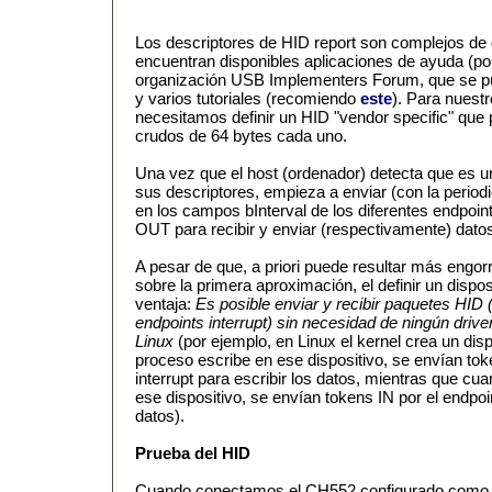
Los descriptores de HID report son complejos de 
encuentran disponibles aplicaciones de ayuda (po
organización USB Implementers Forum, que se pu
y varios tutoriales (recomiendo
este
). Para nuestr
necesitamos definir un HID "vendor specific" que 
crudos de 64 bytes cada uno.
Una vez que el host (ordenador) detecta que es u
sus descriptores, empieza a enviar (con la period
en los campos bInterval de los diferentes endpoints
OUT para recibir y enviar (respectivamente) datos
A pesar de que, a priori puede resultar más engo
sobre la primera aproximación, el definir un dispo
ventaja:
Es posible enviar y recibir paquetes HID 
endpoints interrupt) sin necesidad de ningún drive
Linux
(por ejemplo, en Linux el kernel crea un dis
proceso escribe en ese dispositivo, se envían t
interrupt para escribir los datos, mientras que cu
ese dispositivo, se envían tokens IN por el endpoint
datos).
Prueba del HID
Cuando conectamos el CH552 configurado como 