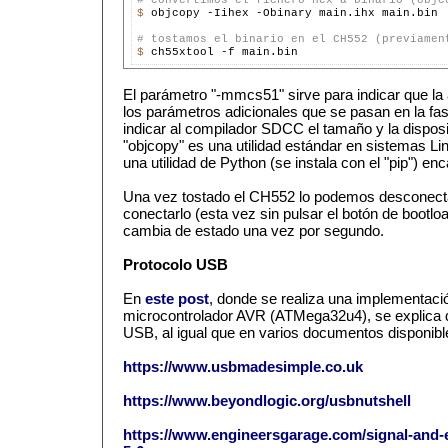
# convertimos el fichero hex a binario (objc
$ 
objcopy -Iihex -Obinary main.ihx main.bin

# tostamos el binario en el CH552 (previamen
$ 
El parámetro "-mmcs51" sirve para indicar que la 
los parámetros adicionales que se pasan en la fa
indicar al compilador SDCC el tamaño y la dispos
"objcopy" es una utilidad estándar en sistemas Li
una utilidad de Python (se instala con el "pip") enc
Una vez tostado el CH552 lo podemos desconecta
conectarlo (esta vez sin pulsar el botón de bootlo
cambia de estado una vez por segundo.
Protocolo USB
En
este post
, donde se realiza una implementació
microcontrolador AVR (ATMega32u4), se explica d
USB, al igual que en varios documentos disponibl
https://www.usbmadesimple.co.uk
https://www.beyondlogic.org/usbnutshell
https://www.engineersgarage.com/signal-and-