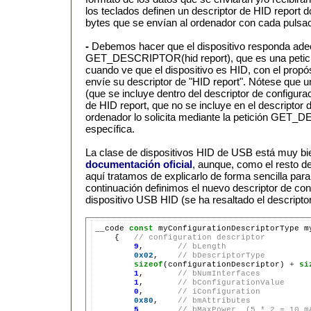
los teclados definen un descriptor de HID report d
bytes que se envían al ordenador con cada pulsac
-
Debemos hacer que el dispositivo responda adec
GET_DESCRIPTOR(hid report), que es una petici
cuando ve que el dispositivo es HID, con el propós
envíe su descriptor de "HID report". Nótese que u
(que se incluye dentro del descriptor de configurac
de HID report, que no se incluye en el descriptor 
ordenador lo solicita mediante la petición GET_
específica.
La clase de dispositivos HID de USB está muy bie
documentación oficial
, aunque, como el resto d
aquí tratamos de explicarlo de forma sencilla par
continuación definimos el nuevo descriptor de con
dispositivo USB HID (se ha resaltado el descripto
__code 
const
 myConfigurationDescriptorType m
    {   
// configuration descriptor
9
,       
// bLength
0x02
,    
// bDescriptorType
sizeof
(configurationDescriptor) 
+
si
1
,       
// bNumInterfaces
1
,       
// bConfigurationValue
0
,       
// iConfiguration
0x80
,    
// bmAttributes
5
// bMaxPower  (5 * 2 = 10 m