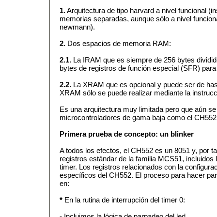
1.
Arquitectura de tipo harvard a nivel funcional (i
memorias separadas, aunque sólo a nivel funcion
newmann).
2.
Dos espacios de memoria RAM:
2.1.
La IRAM que es siempre de 256 bytes dividid
bytes de registros de función especial (SFR) para 
2.2.
La XRAM que es opcional y puede ser de hast
XRAM sólo se puede realizar mediante la instruc
Es una arquitectura muy limitada pero que aún s
microcontroladores de gama baja como el CH552
Primera prueba de concepto: un blinker
A todos los efectos, el CH552 es un 8051 y, por t
registros estándar de la familia MCS51, incluidos 
timer. Los registros relacionados con la configura
específicos del CH552. El proceso para hacer pa
en:
*
En la rutina de interrupción del timer 0:
-
Incluimos la lógica de parpadeo del led.