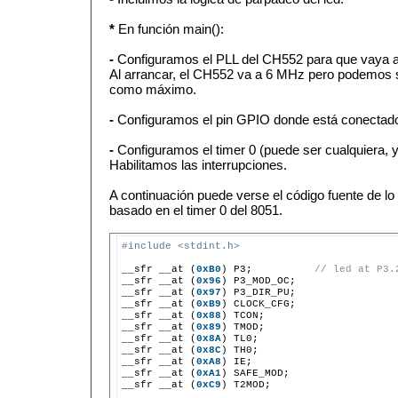
*
En función main():
-
Configuramos el PLL del CH552 para que vaya a
Al arrancar, el CH552 va a 6 MHz pero podemos s
como máximo.
-
Configuramos el pin GPIO donde está conectado 
-
Configuramos el timer 0 (puede ser cualquiera, yo
Habilitamos las interrupciones.
A continuación puede verse el código fuente de lo 
basado en el timer 0 del 8051.
#include <stdint.h>
__sfr __at (
0xB0
) P3;          
// led at P3.
__sfr __at (
0x96
) P3_MOD_OC;

__sfr __at (
0x97
) P3_DIR_PU;

__sfr __at (
0xB9
) CLOCK_CFG;

__sfr __at (
0x88
) TCON;

__sfr __at (
0x89
) TMOD;

__sfr __at (
0x8A
) TL0;

__sfr __at (
0x8C
) TH0;

__sfr __at (
0xA8
) IE;

__sfr __at (
0xA1
) SAFE_MOD;

__sfr __at (
0xC9
) T2MOD;
