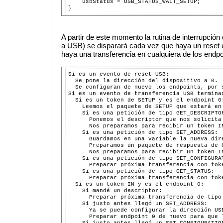
    usbStatus 
=
 USB_STATUS_WAIT_SETUP;

A partir de este momento la rutina de interrupción
a USB) se disparará cada vez que haya un reset
haya una transferencia en cualquiera de los endp
Si es un evento de reset USB:

  Se pone la dirección del dispositivo a 0.

  Se configuran de nuevo los endpoints, por s
Si es un evento de transferencia USB terminad
  Si es un token de SETUP y es el endpoint 0:
    Leemos el paquete de SETUP que estará en 
    Si es una petición de tipo GET_DESCRIPTOR
      Ponemos el descriptor que nos solicita 
      Nos preparamos para recibir un token IN
    Si es una petición de tipo SET_ADDRESS:

      Guardamos en una variable la nueva dire
      Preparamos un paquete de respuesta de 
      Nos preparamos para recibir un token IN
    Si es una petición de tipo SET_CONFIGURAT
      Preparar próxima transferencia con toke
    Si es una petición de tipo GET_STATUS:

      Preparar próxima transferencia con tok
  Si es un token IN y es el endpoint 0:

    Si mandé un descriptor:

      Preparar próxima transferencia de tipo 
    Si justo antes llegó un SET_ADDRESS:

      Ya se puede configurar la dirección US
      Preparar endpoint 0 de nuevo para que l