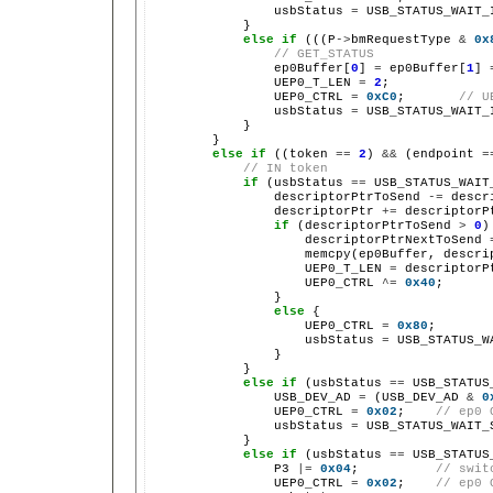
                usbStatus 
=
 USB_STATUS_WAIT_
            }

else
if
 (((P
->
bmRequestType 
&
0x
// GET_STATUS
                ep0Buffer[
0
] 
=
 ep0Buffer[
1
] 
                UEP0_T_LEN 
=
2
;             
                UEP0_CTRL 
=
0xC0
;       
// U
                usbStatus 
=
 USB_STATUS_WAIT_
            }

        }

else
if
 ((token 
==
2
) 
&&
 (endpoint 
=
// IN token
if
 (usbStatus 
==
 USB_STATUS_WAIT
                descriptorPtrToSend 
-=
 descr
                descriptorPtr 
+=
 descriptorP
if
 (descriptorPtrToSend 
>
0
)
                    descriptorPtrNextToSend 
                    memcpy(ep0Buffer, descrip
                    UEP0_T_LEN 
=
 descriptorP
                    UEP0_CTRL 
^=
0x40
;      
                }

else
 {

                    UEP0_CTRL 
=
0x80
;       
                    usbStatus 
=
 USB_STATUS_W
                }

            }

else
if
 (usbStatus 
==
 USB_STATUS
                USB_DEV_AD 
=
 (USB_DEV_AD 
&
0
                UEP0_CTRL 
=
0x02
;    
// ep0 
                usbStatus 
=
 USB_STATUS_WAIT_S
            }

else
if
 (usbStatus 
==
 USB_STATUS
                P3 
|=
0x04
;          
// swit
                UEP0_CTRL 
=
0x02
;    
// ep0 