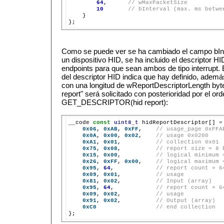
64
,      
// wMaxPacketSize
10
// bInterval (max. ms betwe
    }

Como se puede ver se ha cambiado el campo bInt
un dispositivo HID, se ha incluido el descriptor HI
endpoints para que sean ambos de tipo interrupt
del descriptor HID indica que hay definido, además
con una longitud de wReportDescriptorLength byte
report" será solicitado con posterioridad por el or
GET_DESCRIPTOR(hid report):
__code 
const
uint8_t
 hidReportDescriptor[] 
=
0x06
, 
0xAB
, 
0xFF
,    
// usage_page 0xFFA
0x0A
, 
0x00
, 
0x02
,    
// usage 0x0200
0xA1
, 
0x01
,          
// collection 0x01
0x75
, 
0x08
,          
// report size = 8 
0x15
, 
0x00
,          
// logical minimum 
0x26
, 
0xFF
, 
0x00
,    
// logical maximum 
0x95
, 
64
,            
// report count = 6
0x09
, 
0x01
,          
// usage
0x81
, 
0x02
,          
// Input (array)
0x95
, 
64
,            
// report count = 6
0x09
, 
0x02
,          
// usage
0x91
, 
0x02
,          
// Output (array)
0xC0
// end collection