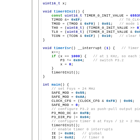
uint16_t
 x;

void
timer0Init
() {

const
uint16_t
 TIMER_0_INIT_VALUE 
=
6553
    T2MOD 
&=
0xEF
;                 
// T0_CLK
    TMOD 
=
 (TMOD 
&
0xF0
) 
|
0x01
;   
// mode 1
    TH0 
=
 (
uint8_t
) (TIMER_0_INIT_VALUE 
>>
8
    TL0 
=
 (
uint8_t
) (TIMER_0_INIT_VALUE 
&
0x
    TCON 
=
 (TCON 
&
0xCF
) 
|
0x10
;   
// clear 
}

void
timerIsr
() __interrupt (
1
) {   
// Timer
    x
++
;

if
 (x 
==
1000
) {   
// at 1 KHz, so each 
        P3 
^=
0x04
;    
// switch P3.2
        x 
=
0
;

    }

    timer0Init();

}

int
main
() {

// set Fsys = 24 MHz
    SAFE_MOD 
=
0x55
;

    SAFE_MOD 
=
0xAA
;

    CLOCK_CFG 
=
 (CLOCK_CFG 
&
0xF8
) 
|
0x06
;

    SAFE_MOD 
=
0
;

// configure P3.2 as push-pull output pi
    P3_MOD_OC 
&=
0xFB
;

    P3_DIR_PU 
|=
0x04
;

// configure timer 0 at Fsys / 12 = 2 MH
    timer0Init();

// enable timer 0 interrupts
    IE 
|=
0x80
;   
// global
    IE 
|=
0x02
;   
// timer 0