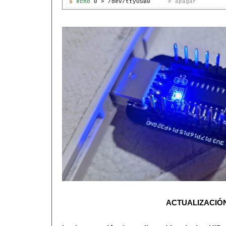
$ 
echo 
0 > /dev/ttyUSB0     
# apagar
ACTUALIZACIÓ