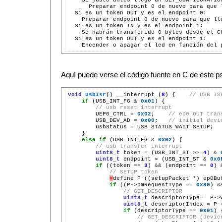
    Si justo antes llegó un SET_CONFIGURATION
      Preparar endpoint 0 de nuevo para que l
  Si es un token OUT y es el endpoint 0:

    Preparar endpoint 0 de nuevo para que lle
  Si es un token IN y es el endpoint 1:

    Se habrán transferido 0 bytes desde el CH
  Si es un token OUT y es el endpoint 1:

Aquí puede verse el código fuente en C de este 
void
usbIsr
() __interrupt (
8
) {    
// USB IS
if
 (USB_INT_FG 
&
0x01
) {

// usb reset interrupt
        UEP0_CTRL 
=
0x02
;    
// ep0 OUT tran
        USB_DEV_AD 
=
0x00
;   
// initial devi
        usbStatus 
=
 USB_STATUS_WAIT_SETUP;

    }

else
if
 (USB_INT_FG 
&
0x02
) {

// usb transfer interrupt
uint8_t
 token 
=
 (USB_INT_ST 
>>
4
) 
&
uint8_t
 endpoint 
=
 (USB_INT_ST 
&
0x0
if
 ((token 
==
3
) 
&&
 (endpoint 
==
0
) 
// SETUP token
#
define P ((setupPacket 
*
) ep0Buf
if
 ((P
->
bmRequestType 
==
0x80
) 
&
// GET_DESCRIPTOR
uint8_t
 descriptorType 
=
 P
->
uint8_t
 descriptorIndex 
=
 P
-
if
 (descriptorType 
==
0x01
) {
// GET_DESCRIPTOR (devic