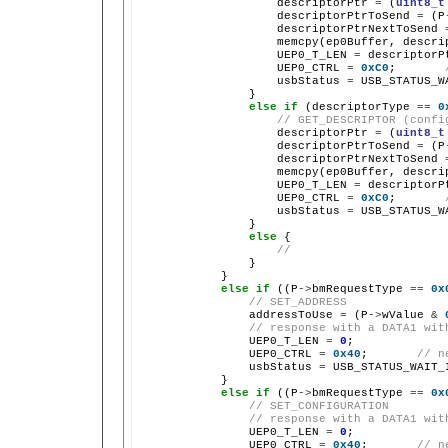
                    descriptorPtr 
=
 (
uint8_t
                    descriptorPtrToSend 
=
 (P
                    descriptorPtrNextToSend 
                    memcpy(ep0Buffer, descrip
                    UEP0_T_LEN 
=
 descriptorP
                    UEP0_CTRL 
=
0xC0
;       
                    usbStatus 
=
 USB_STATUS_W
                }

else
if
 (descriptorType 
==
0
// GET_DESCRIPTOR (confi
                    descriptorPtr 
=
 (
uint8_t
                    descriptorPtrToSend 
=
 (P
                    descriptorPtrNextToSend 
                    memcpy(ep0Buffer, descrip
                    UEP0_T_LEN 
=
 descriptorP
                    UEP0_CTRL 
=
0xC0
;       
                    usbStatus 
=
 USB_STATUS_W
                }

else
 {

//
                }

            }

else
if
 ((P
->
bmRequestType 
==
0x
// SET_ADDRESS
                addressToUse 
=
 (P
->
wValue 
&
// response with a DATA1 wit
                UEP0_T_LEN 
=
0
;

                UEP0_CTRL 
=
0x40
;       
// n
                usbStatus 
=
 USB_STATUS_WAIT_
            }

else
if
 ((P
->
bmRequestType 
==
0x
// SET_CONFIGURATION
// response with a DATA1 wit
                UEP0_T_LEN 
=
0
;

                UEP0_CTRL 
=
0x40
;       
// n