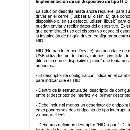
Implementación de un dispositivo de tipo HID
La solución descrita hasta ahora requiere, para s
driver en el kernel ("usbserial" o similar) que con
dispositivo o, en su defecto, utilizar "libusb" para
puedan enviar y recibir datos del dispositivo. Exis
que permitiría el uso del dispositivo desde el esp
la instalación de ningún driver: configurar nuestro
HID.
HID (Human Interface Device) son una clase de di
USB utilizados por teclados, ratones, joysticks, 
diferencia con el dispositivo "plano" que teníamos
aspectos:
-
El descriptor de configuración indica en el camb
para indicar que es HID.
-
Dentro de la estructura del descriptor de config
entre el descriptor de interfaz y el primer descript
-
Debe incluir al menos un descriptor de endpoint I
caso pondremos dos endpoints de tipo interrupt: 
y apagar el led).
-
Debemos definir un descriptor "HID report". Dicho
formato de los datos que se enviarán y/o recibirán