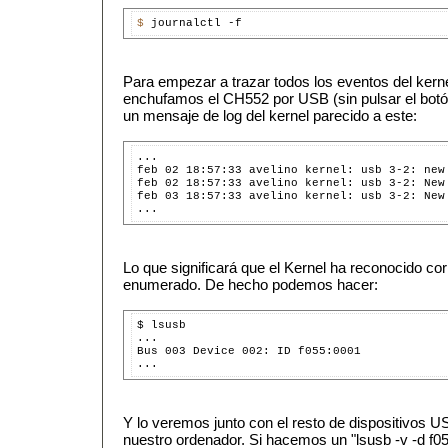
$ 
Para empezar a trazar todos los eventos del ker
enchufamos el CH552 por USB (sin pulsar el botó
un mensaje de log del kernel parecido a este:
...

feb 02 18:57:33 avelino kernel: usb 3-2: new
feb 02 18:57:33 avelino kernel: usb 3-2: New
feb 03 18:57:33 avelino kernel: usb 3-2: New
Lo que significará que el Kernel ha reconocido cor
enumerado. De hecho podemos hacer:
$ lsusb

...

Bus 003 Device 002: ID f055:0001  

Y lo veremos junto con el resto de dispositivos
nuestro ordenador. Si hacemos un "lsusb -v -d f05