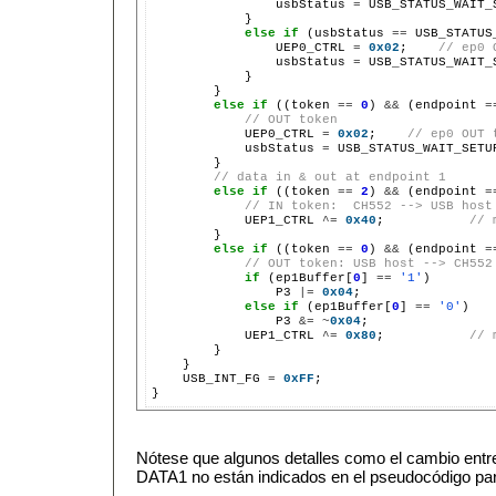
                usbStatus 
=
 USB_STATUS_WAIT_S
            }

else
if
 (usbStatus 
==
 USB_STATUS
                UEP0_CTRL 
=
0x02
;    
// ep0 
                usbStatus 
=
 USB_STATUS_WAIT_S
            }

        }

else
if
 ((token 
==
0
) 
&&
 (endpoint 
=
// OUT token
            UEP0_CTRL 
=
0x02
;    
// ep0 OUT 
            usbStatus 
=
 USB_STATUS_WAIT_SETUP
        }

// data in & out at endpoint 1
else
if
 ((token 
==
2
) 
&&
 (endpoint 
=
// IN token:  CH552 --> USB host
            UEP1_CTRL 
^=
0x40
;           
// 
        }

else
if
 ((token 
==
0
) 
&&
 (endpoint 
=
// OUT token: USB host --> CH552
if
 (ep1Buffer[
0
] 
==
'1'
)

                P3 
|=
0x04
;

else
if
 (ep1Buffer[
0
] 
==
'0'
)

                P3 
&=
~
0x04
;

            UEP1_CTRL 
^=
0x80
;           
// 
        }

    }

    USB_INT_FG 
=
0xFF
;

Nótese que algunos detalles como el cambio entr
DATA1 no están indicados en el pseudocódigo para