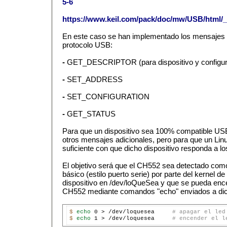
5-6
https://www.keil.com/pack/doc/mw/USB/html/
En este caso se han implementado los mensajes
protocolo USB:
-
GET_DESCRIPTOR (para dispositivo y configur
-
SET_ADDRESS
-
SET_CONFIGURATION
-
GET_STATUS
Para que un dispositivo sea 100% compatible US
otros mensajes adicionales, pero para que un Lin
suficiente con que dicho dispositivo responda a
El objetivo será que el CH552 sea detectado como
básico (estilo puerto serie) por parte del kernel de
dispositivo en /dev/loQueSea y que se pueda ence
CH552 mediante comandos "echo" enviados a dich
$ 
echo 
0 > /dev/loquesea     
# apagar el led
$ 
echo 
1 > /dev/loquesea     
# encender el l