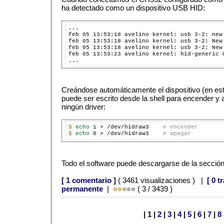
ha detectado como un dispositivo USB HID:
...

feb 05 13:53:18 avelino kernel: usb 3-2: new
feb 05 13:53:18 avelino kernel: usb 3-2: New
feb 05 13:53:18 avelino kernel: usb 3-2: New
feb 05 13:53:23 avelino kernel: hid-generic 
Creándose automáticamente el dispositivo (en est
puede ser escrito desde la shell para encender y 
ningún driver:
$ 
echo 
1 > /dev/hidraw3    
# encender
$ 
echo 
0 > /dev/hidraw3    
# apagar
Todo el software puede descargarse de la secció
[ 1 comentario ]
( 3461 visualizaciones ) |
[ 0 t
permanente
|
( 3 / 3439 )
| 1 |
2
|
3
|
4
|
5
|
6
|
7
|
8