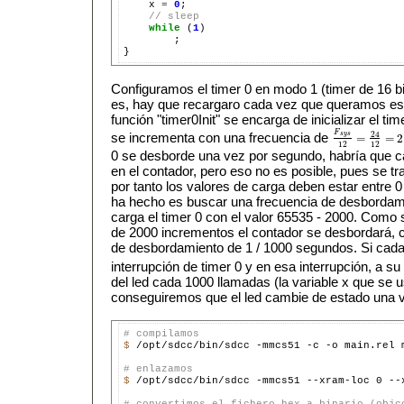
    x 
=
0
;

// sleep
while
 (
1
)

        ;

Configuramos el timer 0 en modo 1 (timer de 16 bi
es, hay que recargaro cada vez que queramos esp
función "timer0Init" se encarga de inicializar el t
F
24
se incrementa con una frecuencia de
s
y
s
=
=
2
F
s
y
s
12
=
24
12
=
2
12
12
0 se desborde una vez por segundo, habría que ca
en el contador, pero eso no es posible, pues se tra
por tanto los valores de carga deben estar entre 
ha hecho es buscar una frecuencia de desbordami
carga el timer 0 con el valor 65535 - 2000. Com
de 2000 incrementos el contador se desbordará, 
de desbordamiento de 1 / 1000 segundos. Si cad
interrupción de timer 0 y en esa interrupción, a su
del led cada 1000 llamadas (la variable x que se 
conseguiremos que el led cambie de estado una 
# compilamos
$ 
/opt/sdcc/bin/sdcc -mmcs51 -c -o main.rel m
# enlazamos
$ 
/opt/sdcc/bin/sdcc -mmcs51 --xram-loc 0 --