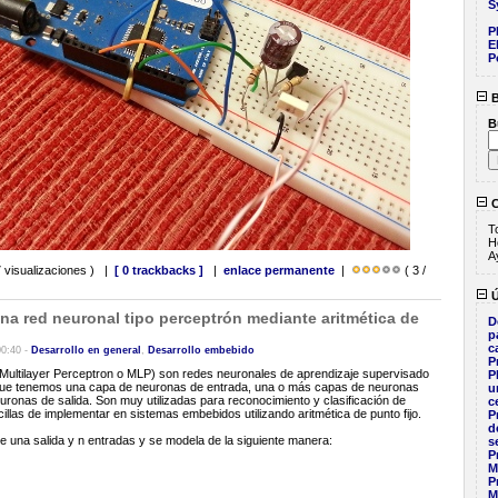
S
P
E
P
B
B
C
T
H
A
 visualizaciones ) |
[ 0 trackbacks ]
|
enlace permanente
|
( 3 /
Ú
a red neuronal tipo perceptrón mediante aritmética de
D
p
c
00:40 -
Desarrollo en general
,
Desarrollo embebido
P
Multilayer Perceptron o MLP) son redes neuronales de aprendizaje supervisado
P
s que tenemos una capa de neuronas de entrada, una o más capas de neuronas
u
uronas de salida. Son muy utilizadas para reconocimiento y clasificación de
c
illas de implementar en sistemas embebidos utilizando aritmética de punto fijo.
P
d
 una salida y n entradas y se modela de la siguiente manera:
s
P
M
P
M