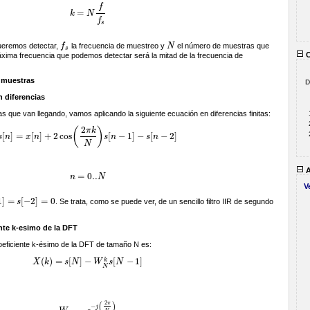
f
=
k
N
k
=
N
f
f
s
f
s
ueremos detectar,
f
la frecuencia de muestreo y
N
el número de muestras que
f
s
N
s
C
ima frecuencia que podemos detectar será la mitad de la frecuencia de
N muestras
D
n diferencias
 que van llegando, vamos aplicando la siguiente ecuación en diferencias finitas:
2
π
k
(
)
[
]
=
[
]
+
2
cos
[
−
1
]
−
[
−
2
]
s
n
x
n
s
n
s
n
s
[
n
]
=
x
[
n
]
+
2
cos
(
2
π
k
N
)
s
[
n
−
1
]
−
s
[
n
−
2
]
N
A
=
0..
n
N
n
=
0..
N
V
1
]
=
[
−
2
]
=
0
s
. Se trata, como se puede ver, de un sencillo filtro IIR de segundo
=
s
[
−
2
]
=
0
ente k-esimo de la DFT
eficiente k-ésimo de la DFT de tamaño N es:
(
)
=
[
]
−
[
−
1
]
k
X
k
s
N
W
s
N
X
(
k
)
=
s
[
N
]
−
W
N
k
s
[
N
−
1
]
N
(
)
2
π
−
j