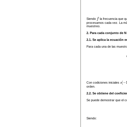
Siendo
f
la frecuencia que q
f
procesamos cada vez. La máx
muestreo.
2. Para cada conjunto de 
2.1. Se aplica la ecuación e
Para cada una de las muestras
[
−
Con codiciones iniciales
s
s
[
−
1
]
orden.
2.2. Se obtiene del coefici
Se puede demostrar que el co
Siendo: