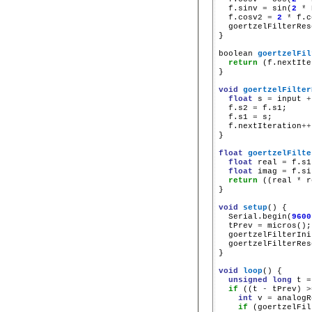
  f.sinv 
=
 sin(
2
*
 
  f.cosv2 
=
2
*
 f.c
  goertzelFilterRes
}

boolean 
goertzelFil
return
 (f.nextIte
}

void
goertzelFilter
float
 s 
=
 input 
+
  f.s2 
=
 f.s1;

  f.s1 
=
 s;

  f.nextIteration
++
}

float
goertzelFilte
float
 real 
=
 f.s1
float
 imag 
=
 f.si
return
 ((real 
*
 r
}

void
setup
() {

  Serial.begin(
9600
  tPrev 
=
 micros();

  goertzelFilterIni
  goertzelFilterRes
}

void
loop
() {

unsigned
long
 t 
=
if
 ((t 
-
 tPrev) 
>
int
 v 
=
 analogR
if
 (goertzelFil