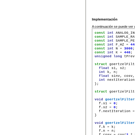
Implementación
A continuación se puede ver 
const
int
 ANALOG_IN
const
int
 SAMPLE_RA
const
int
 SAMPLE_PE
const
int
 F_HZ 
=
44
const
int
 N 
=
3000
const
int
 K 
=
440
; 
unsigned
long
 tPrev
struct
 goertzelFilt
float
 s1, s2;

int
 k, n;

float
 sinv, cosv,
int
 nextIteration;
};

struct
 goertzelFilt
void
goertzelFilter
  f.s1 
=
0
;

  f.s2 
=
0
;

  f.nextIteration 
=
}

void
goertzelFilter
  f.k 
=
 k;

  f.n 
=
 n;

  f.cosv 
=
 cos(
2
*
 