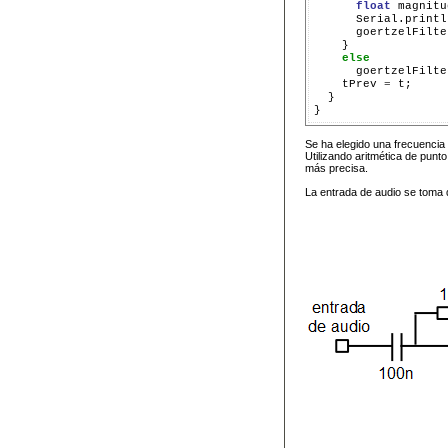
float
 magnitu
      Serial.printl
      goertzelFilte
    }

else
      goertzelFilte
    tPrev 
=
 t;

  }

Se ha elegido una frecuencia
Utilizando aritmética de punt
más precisa.
La entrada de audio se toma d