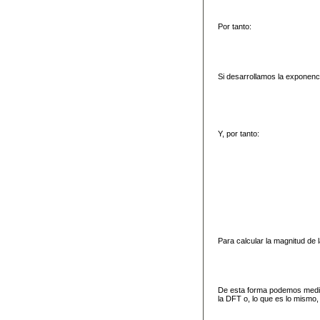
Por tanto:
Si desarrollamos la exponenc
Y, por tanto:
Para calcular la magnitud de
De esta forma podemos medir 
la DFT o, lo que es lo mismo,