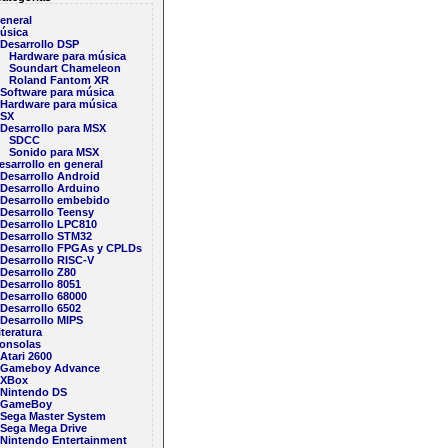
eneral
úsica
Desarrollo DSP
Hardware para música
Soundart Chameleon
Roland Fantom XR
Software para música
Hardware para música
SX
Desarrollo para MSX
SDCC
Sonido para MSX
esarrollo en general
Desarrollo Android
Desarrollo Arduino
Desarrollo embebido
Desarrollo Teensy
Desarrollo LPC810
Desarrollo STM32
Desarrollo FPGAs y CPLDs
Desarrollo RISC-V
Desarrollo Z80
Desarrollo 8051
Desarrollo 68000
Desarrollo 6502
Desarrollo MIPS
iteratura
onsolas
Atari 2600
Gameboy Advance
XBox
Nintendo DS
GameBoy
Sega Master System
Sega Mega Drive
Nintendo Entertainment