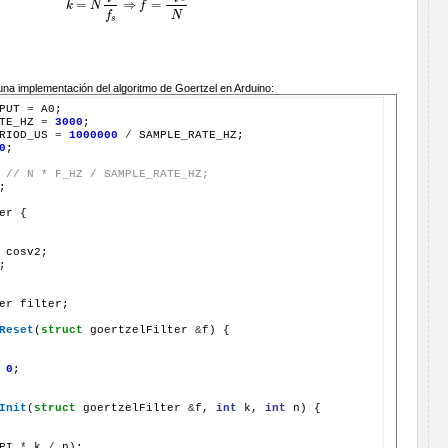
=
⇒
=
k
N
f
k
=
N
f
f
s
⇒
f
=
k
f
s
N
N
f
s
una implementación del algoritmo de Goertzel en Arduino:
PUT 
=
TE_HZ 
=
3000
RIOD_US 
=
1000000
/
0
 
// N * F_HZ / SAMPLE_RATE_HZ;
;

er {

 cosv2;



er filter;

Reset
(
struct
 goertzelFilter 
&
f) {

0
;

Init
(
struct
 goertzelFilter 
&
f, 
int
 k, 
int
 n) {

PI 
*
 k 
/
 n);
