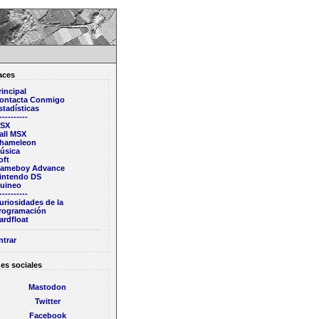
aces
rincipal
ontacta Conmigo
stadísticas
----------
SX
all MSX
hameleon
úsica
oft
ameboy Advance
intendo DS
uineo
----------
uriosidades de la
rogramación
ardfloat
ntrar
es sociales
Mastodon
Twitter
Facebook