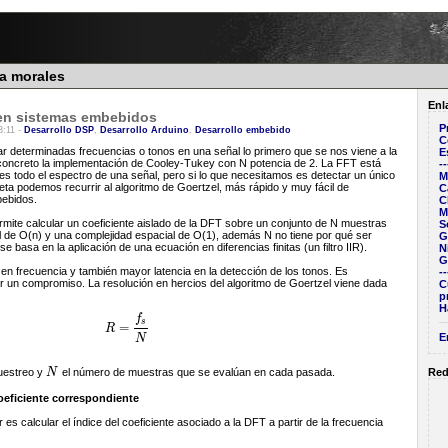
ra morales
Enl
en sistemas embebidos
P
3:11 -
Desarrollo DSP
,
Desarrollo Arduino
,
Desarrollo embebido
C
determinadas frecuencias o tonos en una señal lo primero que se nos viene a la
E
concreto la implementación de Cooley-Tukey con N potencia de 2. La FFT está
--
es todo el espectro de una señal, pero si lo que necesitamos es detectar un único
M
ta podemos recurrir al algoritmo de Goertzel, más rápido y muy fácil de
C
ebidos.
C
M
mite calcular un coeficiente aislado de la DFT sobre un conjunto de N muestras
S
 de O(n) y una complejidad espacial de O(1), además N no tiene por qué ser
G
se basa en la aplicación de una ecuación en diferencias finitas (un filtro IIR).
N
G
en frecuencia y también mayor latencia en la detección de los tonos. Es
--
ar un compromiso. La resolución en hercios del algoritmo de Goertzel viene dada
C
p
H
f
s
=
R
R
=
f
s
N
E
N
Red
uestreo y
N
el número de muestras que se evalúan en cada pasada.
N
 coeficiente correspondiente
es calcular el índice del coeficiente asociado a la DFT a partir de la frecuencia