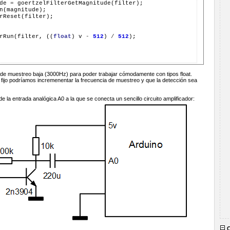
de 
=
 goertzelFilterGetMagnitude(filter);

n(magnitude);

rReset(filter);

rRun(filter, ((
float
) v 
-
512
) 
/
512
);

 de muestreo baja (3000Hz) para poder trabajar cómodamente con tipos float.
o fijo podríamos incremenentar la frecuencia de muestreo y que la detección sea
e la entrada analógica A0 a la que se conecta un sencillo circuito amplificador:
C