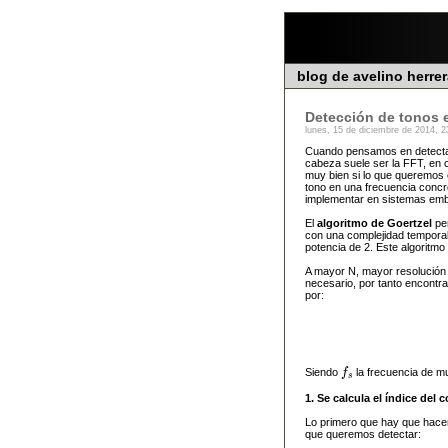
blog de avelino herre
Detección de tonos 
lunes, 15 de diciembre de 2014, 2
Cuando pensamos en detectar 
cabeza suele ser la FFT, en 
muy bien si lo que queremos 
tono en una frecuencia concre
implementar en sistemas emb
El
algoritmo de Goertzel
per
con una complejidad temporal
potencia de 2. Este algoritmo 
A mayor N, mayor resolución 
necesario, por tanto encontr
por:
Siendo
f
la frecuencia de m
f
s
s
1. Se calcula el índice del
Lo primero que hay que hacer 
que queremos detectar: