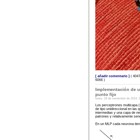
[ añadir comentario ]
( 4047
6066 )
Implementación de un
punto fijo
lunes, 24 de noviembre de 2014, 
Los perceptrones multicapa (
de tipo unidireccional en la
intermedias y una capa de ne
patrones y relativamente senc
En un MLP cada neurona tiene