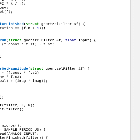
PI 
*
 k 
/
 n);

osv;

et(f);

terFinished
(
struct
 goertzelFilter 
&
f) {

ration 
==
 (f.n 
+
1
));

Run
(
struct
 goertzelFilter 
&
f, 
float
 input) {

 (f.cosv2 
*
 f.s1) 
-
 f.s2;

;

rGetMagnitude
(
struct
 goertzelFilter 
&
f) {

 
-
 (f.cosv 
*
 f.s2);

nv 
*
 f.s2;

eal) 
+
 (imag 
*
 imag));

); 

t(filter, K, N);

et(filter);

 micros();

=
 SAMPLE_PERIOD_US) {

ead(ANALOG_INPUT);

terFinished(filter)) {
