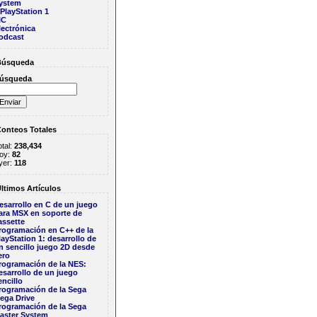
ystem
PlayStation 1
IC
lectrónica
odcast
úsqueda
úsqueda
onteos Totales
otal:
238,434
oy:
82
yer:
118
ltimos Artículos
esarrollo en C de un juego
ara MSX en soporte de
assette
rogramación en C++ de la
layStation 1: desarrollo de
n sencillo juego 2D desde
ero
rogramación de la NES:
esarrollo de un juego
encillo
rogramación de la Sega
ega Drive
rogramación de la Sega
aster System