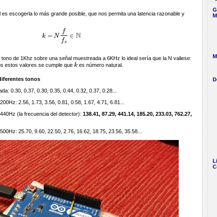
G
eal es escogerla lo más grande posible, que nos permita una latencia razonable y
M
f
N
=
∈
k
N
k
=
N
f
f
s
∈
N
f
s
M
n tono de 1Khz sobre una señal muestreada a 6KHz lo ideal sería que la N valiese:
dos estos valores se cumple que
k
es número natural.
k
iferentes tonos
D
a: 0.30, 0.37, 0.30, 0.35, 0.44, 0.32, 0.37, 0.28...
0Hz: 2.56, 1.73, 3.56, 0.81, 0.58, 1.67, 4.71, 6.81...
440Hz (la frecuencia del detector):
138.41, 87.29, 441.14, 185.20, 233.03, 762.27,
00Hz: 25.70, 9.60, 22.50, 2.76, 16.62, 18.75, 23.56, 35.58...
L
C