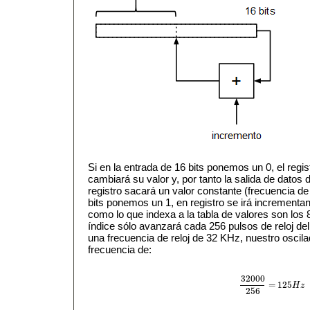
Si en la entrada de 16 bits ponemos un 0, el regis
cambiará su valor y, por tanto la salida de dato
registro sacará un valor constante (frecuencia de
bits ponemos un 1, en registro se irá incrementa
como lo que indexa a la tabla de valores son los 8
índice sólo avanzará cada 256 pulsos de reloj del
una frecuencia de reloj de 32 KHz, nuestro oscil
frecuencia de:
32000
=
125
H
z
32000
256
=
125
H
z
256