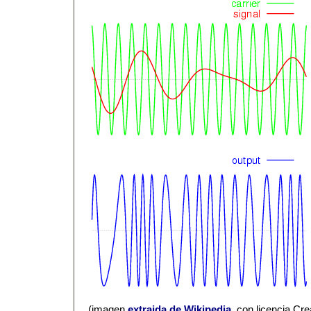
(imagen
extraida de Wikipedia
, con licencia Cr