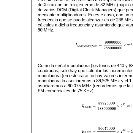
de Xilinx con un reloj externo de 32 MHz (papili
de varios DCM (Digital Clock Managers) que permi
mediante multiplicadores. En este caso, con un 
frecuencia que se puede alcanzar es de 288 MHz,
cálculos a dicha frecuencia y asumiendo que vam
90 MHz.
90000000
32
=
×
2
I
I
a
c
u
m
u
l
a
d
o
r
f
a
s
e
=
90000000
288000000
a
c
u
m
u
l
a
d
o
r
f
a
s
e
288000000
Como la señal moduladora (los tonos de 440 y 8
cuadradas, sólo hay que calcular los incrementos 
moduladora (en este caso no hay valores intermed
moduladora lo asociaremos a 89,925 MHz y el 1 
asociaremos a 90,075 MHz (recordemos que la p
FM comercial es de 75 KHz).
89925000
32
=
×
2
≈
I
I
89.925
=
89925000
288000000
×
2
32
89.925
288000000
90075000
32
=
×
2
≈
I
I
90.075
=
90075000
288000000
×
2
32
90.075