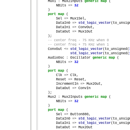
    Mux1 
:
 Mux2Inputs 
generic
map
 (

        NBits 
=>
32
    )

port
map
 (

        Sel 
=>
 Mux1Sel,

        DataIn0 
=>
std_logic_vector
(to_unsig
        DataIn1 
=>
 ConvOut,

        DataOut 
=>
 Mux1Out

    );

-- center freq - 75 KHz when 0
-- center freq + 75 KHz when 1
    ConvOut 
<=
std_logic_vector
(to_unsigned(
std_logic_vector
(to_unsigned(
    AudioOsc 
:
 Oscillator 
generic
map
 (

        NBits 
=>
32
    )

port
map
 (

        Clk 
=>
 Clk,

        Reset 
=>
 Reset,

        IncrementIn 
=>
 Mux2Out,

        DataOut 
=>
 ConvIn

    );

    Mux2 
:
 Mux2Inputs 
generic
map
 (

        NBits 
=>
32
    )

port
map
 (

        Sel 
=>
 Button880,

        DataIn0 
=>
std_logic_vector
(to_unsig
        DataIn1 
=>
std_logic_vector
(to_unsig
        DataOut 
=>
 Mux2Out
