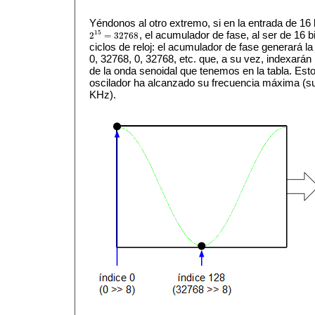
Yéndonos al otro extremo, si en la entrada de 16
15
, el acumulador de fase, al ser de 16 
2
=
32768
2
15
=
32768
ciclos de reloj: el acumulador de fase generará l
0, 32768, 0, 32768, etc. que, a su vez, indexará
de la onda senoidal que tenemos en la tabla. Esto 
oscilador ha alcanzado su frecuencia máxima (su
KHz).