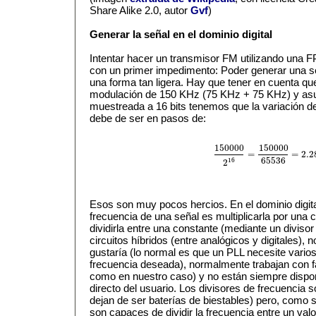
Share Alike 2.0, autor
Gvf
)
Generar la señal en el dominio digital
Intentar hacer un transmisor FM utilizando una F
con un primer impedimento: Poder generar una se
una forma tan ligera. Hay que tener en cuenta q
modulación de 150 KHz (75 KHz + 75 KHz) y as
muestreada a 16 bits tenemos que la variación de 
debe de ser en pasos de:
150000
150000
=
=
2.2
150000
2
16
=
150000
65536
=
2.
65536
16
2
Esos son muy pocos hercios. En el dominio digital
frecuencia de una señal es multiplicarla por una
dividirla entre una constante (mediante un diviso
circuitos híbridos (entre analógicos y digitales), 
gustaría (lo normal es que un PLL necesite varios 
frecuencia deseada), normalmente trabajan con f
como en nuestro caso) y no están siempre dispo
directo del usuario. Los divisores de frecuencia 
dejan de ser baterías de biestables) pero, como 
son capaces de dividir la frecuencia entre un valo