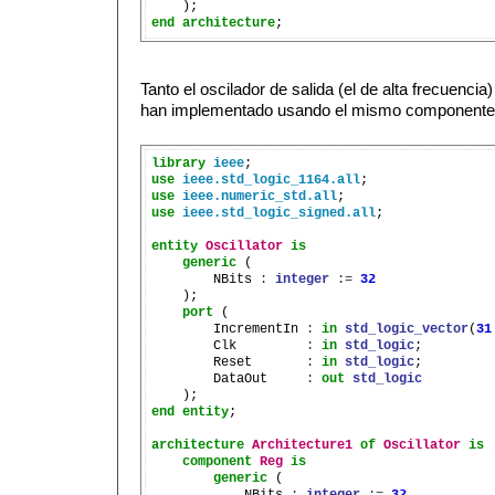
end
architecture
Tanto el oscilador de salida (el de alta frecuenci
han implementado usando el mismo componente O
library
ieee
use
ieee.std_logic_1164.all
use
ieee.numeric_std.all
use
ieee.std_logic_signed.all
;

entity
Oscillator
is
generic
 (

        NBits 
:
integer
:=
32
    );

port
 (

        IncrementIn 
:
in
std_logic_vector
(
31
        Clk         
:
in
std_logic
;

        Reset       
:
in
std_logic
;

        DataOut     
:
out
std_logic
end
entity
;

architecture
Architecture1
of
Oscillator
is
component
Reg
is
generic
 (

            NBits 
:
integer
:=
32