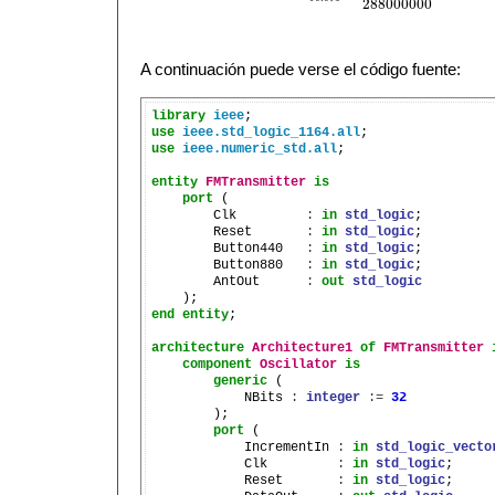
288000000
A continuación puede verse el código fuente:
library
ieee
use
ieee.std_logic_1164.all
use
ieee.numeric_std.all
;

entity
FMTransmitter
is
port
 (

        Clk         
:
in
std_logic
;

        Reset       
:
in
std_logic
;

        Button440   
:
in
std_logic
;

        Button880   
:
in
std_logic
;

        AntOut      
:
out
std_logic
end
entity
;

architecture
Architecture1
of
FMTransmitter
component
Oscillator
is
generic
 (

            NBits 
:
integer
:=
32
        );

port
 (

            IncrementIn 
:
in
std_logic_vecto
            Clk         
:
in
std_logic
;

            Reset       
:
in
std_logic
;
