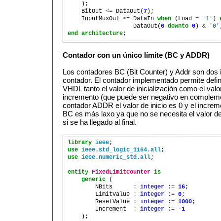
    );

    BitOut 
<=
 DataOut(
7
);

    InputMuxOut 
<=
 DataIn 
when
 (Load 
=
'1'
) 
                   DataOut(
6
downto
0
) 
&
'0'
end
architecture
Contador con un único límite (BC y ADDR)
Los contadores BC (Bit Counter) y Addr son dos
contador. El contador implementado permite defin
VHDL tanto el valor de inicialización como el valo
incremento (que puede ser negativo en compleme
contador ADDR el valor de inicio es 0 y el increm
BC es más laxo ya que no se necesita el valor de 
si se ha llegado al final.
library
ieee
use
ieee.std_logic_1164.all
use
ieee.numeric_std.all
;

entity
FixedLimitCounter
is
generic
 (

        NBits      
:
integer
:=
16
;

        LimitValue 
:
integer
:=
0
;

        ResetValue 
:
integer
:=
1000
;

        Increment  
:
integer
:=
-
1
    );
