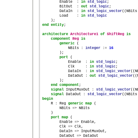
        Enable  
:
in
std_logic
;

        BitOut  
:
out
std_logic
;

        DataIn  
:
in
std_logic_vector
((NBits
        Load    
:
in
std_logic
end
entity
;

architecture
Architecture1
of
ShiftReg
is
component
Reg
is
generic
 (

            NBits 
:
integer
:=
16
        );

port
 (

            Enable  
:
in
std_logic
;

            Clk     
:
in
std_logic
;

            DataIn  
:
in
std_logic_vector
((N
            DataOut 
:
out
std_logic_vector
((
        );

end
component
;

signal
 InputMuxOut 
:
std_logic_vector
((N
signal
 DataOut 
:
std_logic_vector
((NBits
begin

    R 
:
 Reg 
generic
map
 (

        NBits 
=>
 NBits

    )

port
map
 (

        Enable 
=>
 Enable,

        Clk 
=>
 Clk,

        DataIn 
=>
 InputMuxOut,

        DataOut 
=>
 DataOut
