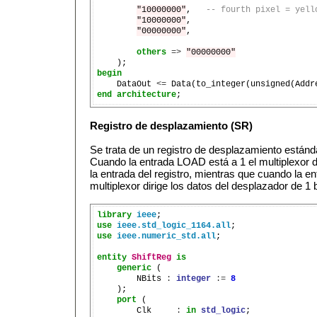
"10000000"
,   
-- fourth pixel = yell
"10000000"
,

"00000000"
,

others
=>
"00000000"
begin

    DataOut 
<=
end
architecture
Registro de desplazamiento (SR)
Se trata de un registro de desplazamiento estánd
Cuando la entrada LOAD está a 1 el multiplexor d
la entrada del registro, mientras que cuando la e
multiplexor dirige los datos del desplazador de 1 bi
library
ieee
use
ieee.std_logic_1164.all
use
ieee.numeric_std.all
;

entity
ShiftReg
is
generic
 (

        NBits 
:
integer
:=
8
    );

port
 (

        Clk     
:
in
std_logic
;
