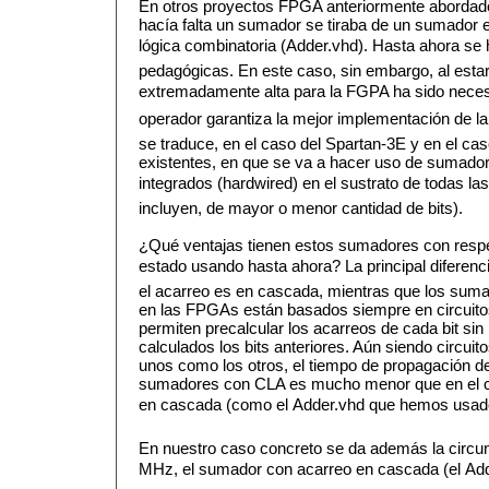
En otros proyectos FPGA anteriormente abordado
hacía falta un sumador se tiraba de un sumador
lógica combinatoria (Adder.vhd). Hasta ahora se
pedagógicas. En este caso, sin embargo, al estar 
extremadamente alta para la FGPA ha sido necesar
operador garantiza la mejor implementación de l
se traduce, en el caso del Spartan-3E y en el c
existentes, en que se va a hacer uso de sumado
integrados (hardwired) en el sustrato de todas l
incluyen, de mayor o menor cantidad de bits).
¿Qué ventajas tienen estos sumadores con res
estado usando hasta ahora? La principal diferenci
el acarreo es en cascada, mientras que los sum
en las FPGAs están basados siempre en circuit
permiten precalcular los acarreos de cada bit si
calculados los bits anteriores. Aún siendo circui
unos como los otros, el tiempo de propagación de
sumadores con CLA es mucho menor que en el 
en cascada (como el Adder.vhd que hemos usado
En nuestro caso concreto se da además la circun
MHz, el sumador con acarreo en cascada (el Add