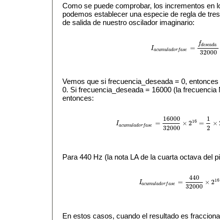
Como se puede comprobar, los incrementos en lo
podemos establecer una especie de regla de tres 
de salida de nuestro oscilador imaginario:
f
d
e
s
e
a
d
a
=
I
I
a
c
u
m
u
l
a
d
o
r
f
a
s
e
=
f
d
e
s
e
a
d
a
3
a
c
u
m
u
l
a
d
o
r
f
a
s
e
32000
Vemos que si frecuencia_deseada = 0, entonce
0. Si frecuencia_deseada = 16000 (la frecuencia 
entonces:
16000
1
16
=
×
2
=
×
I
I
a
c
u
m
u
l
a
d
o
r
f
a
s
e
=
16000
32000
×
2
16
=
1
2
a
c
u
m
u
l
a
d
o
r
f
a
s
e
32000
2
Para 440 Hz (la nota LA de la cuarta octava del 
440
16
=
×
2
I
I
a
c
u
m
u
l
a
d
o
r
f
a
s
e
=
440
32000
×
2
1
a
c
u
m
u
l
a
d
o
r
f
a
s
e
32000
En estos casos, cuando el resultado es fracciona