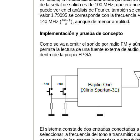
de la señal de salida es de 100 MHz, que era nu
puede ver en el análisis de Fourier, también se 
1
valor 1.79995 se corresponde con la frecuencia
1
160
×
7
140 MHz (
), aunque de menor amplitud.
160
×
7
8
8
Implementación y prueba de concepto
Como se va a emitir el sonido por radio FM y a
permita la lectura de una fuente externa de audio
dentro de la propia FPGA.
El sistema consta de dos entradas conectadas a
seleccionar la frecuencia del tono a transmitir: 