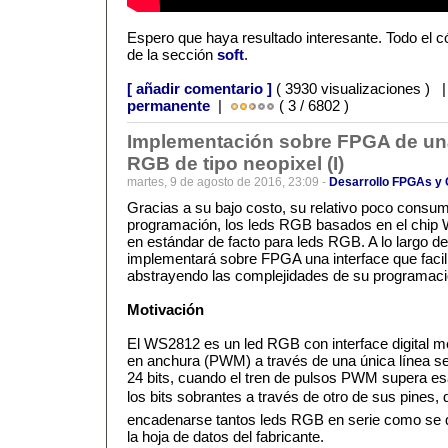
Espero que haya resultado interesante. Todo el 
de la sección
soft
.
[ añadir comentario ]
( 3930 visualizaciones ) 
permanente
|
( 3 / 6802 )
Implementación sobre FPGA de una
RGB de tipo neopixel (I)
martes, 9 de agosto de 2016, 23:09 -
Desarrollo FPGAs y
Gracias a su bajo costo, su relativo poco consum
programación, los leds RGB basados en el chip 
en estándar de facto para leds RGB. A lo largo de
implementará sobre FPGA una interface que facili
abstrayendo las complejidades de su programaci
Motivación
El WS2812 es un led RGB con interface digital m
en anchura (PWM) a través de una única línea se
24 bits, cuando el tren de pulsos PWM supera esa 
los bits sobrantes a través de otro de sus pines
encadenarse tantos leds RGB en serie como se 
la hoja de datos del fabricante.