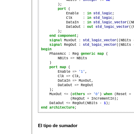
        );

port
 (

            Enable  
:
in
std_logic
;

            Clk     
:
in
std_logic
;

            DataIn  
:
in
std_logic_vector
((N
            DataOut 
:
out
std_logic_vector
((
        );

end
component
;

signal
 MuxOut 
:
std_logic_vector
((NBits 
signal
 RegOut 
:
std_logic_vector
((NBits 
begin

    PhaseAcc 
:
 Reg 
generic
map
 (

        NBits 
=>
 NBits

    )

port
map
 (

        Enable 
=>
'1'
,

        Clk 
=>
 Clk,

        DataIn 
=>
 MuxOut,

        DataOut 
=>
 RegOut

    );

    MuxOut 
<=
 (
others
=>
'0'
) 
when
 (Reset 
=
              (RegOut 
+
 IncrementIn);

    DataOut 
<=
 RegOut(NBits 
-
1
end
architecture
El tipo de sumador