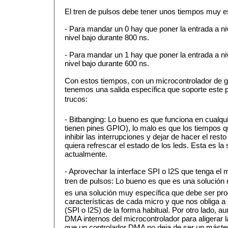
El tren de pulsos debe tener unos tiempos muy e
- Para mandar un 0 hay que poner la entrada a niv
nivel bajo durante 800 ns.
- Para mandar un 1 hay que poner la entrada a niv
nivel bajo durante 600 ns.
Con estos tiempos, con un microcontrolador de g
tenemos una salida específica que soporte este p
trucos:
- Bitbanging: Lo bueno es que funciona en cualq
tienen pines GPIO), lo malo es que los tiempos 
inhibir las interrupciones y dejar de hacer el res
quiera refrescar el estado de los leds. Esta es la
actualmente.
- Aprovechar la interface SPI o I2S que tenga el 
tren de pulsos: Lo bueno es que es una solución me
es una solución muy específica que debe ser pr
características de cada micro y que nos obliga a 
(SPI o I2S) de la forma habitual. Por otro lado, a
DMA internos del microcontrolador para aligerar l
que un controlador DMA no deja de ser un máster