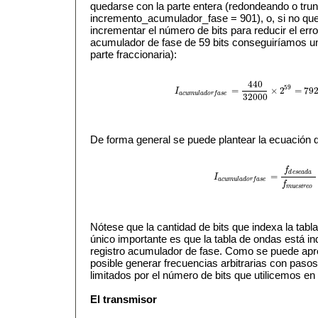
quedarse con la parte entera (redondeando o tru
incremento_acumulador_fase = 901), o, si no que
incrementar el número de bits para reducir el erro
acumulador de fase de 59 bits conseguiríamos un
parte fraccionaria):
440
59
=
×
2
=
79
I
I
a
c
u
m
u
l
a
d
o
r
f
a
s
e
=
440
32000
×
2
59
=
792
a
c
u
m
u
l
a
d
o
r
f
a
s
e
32000
De forma general se puede plantear la ecuación d
f
d
e
s
e
a
d
a
=
I
I
a
c
u
m
u
l
a
d
o
r
f
a
s
e
=
f
d
e
s
e
a
d
a
f
m
a
c
u
m
u
l
a
d
o
r
f
a
s
e
f
m
u
e
s
t
r
e
o
Nótese que la cantidad de bits que indexa la tabl
único importante es que la tabla de ondas está ind
registro acumulador de fase. Como se puede apr
posible generar frecuencias arbitrarias con paso
limitados por el número de bits que utilicemos en
El transmisor