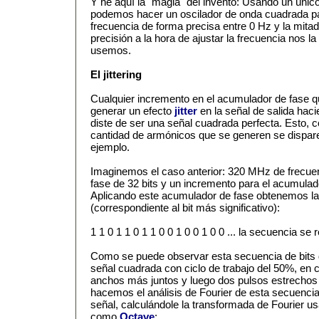
Y he aquí la "magia" del invento: Usando un únic
podemos hacer un oscilador de onda cuadrada pa
frecuencia de forma precisa entre 0 Hz y la mitad 
precisión a la hora de ajustar la frecuencia nos la
usemos.
El jittering
Cualquier incremento en el acumulador de fase q
generar un efecto
jitter
en la señal de salida ha
diste de ser una señal cuadrada perfecta. Esto, 
cantidad de armónicos que se generen se dispar
ejemplo.
Imaginemos el caso anterior: 320 MHz de frecuen
fase de 32 bits y un incremento para el acumulad
Aplicando este acumulador de fase obtenemos la 
(correspondiente al bit más significativo):
1 1 0 1 1 0 1 1 0 0 1 0 0 1 0 0 ... la secuencia se 
Como se puede observar esta secuencia de bits 
señal cuadrada con ciclo de trabajo del 50%, en 
anchos más juntos y luego dos pulsos estrecho
hacemos el análisis de Fourier de esta secuencia
señal, calculándole la transformada de Fourier 
como
Octave
: