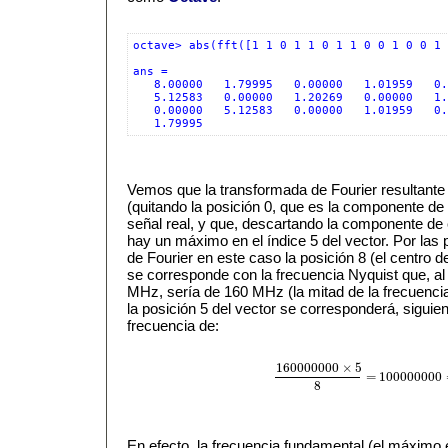
octave> abs(fft([1 1 0 1 1 0 1 1 0 0 1 0 0 1 
ans =

   8.00000   1.79995   0.00000   1.01959   0.
   5.12583   0.00000   1.20269   0.00000   1.
   0.00000   5.12583   0.00000   1.01959   0.
   1.79995
Vemos que la transformada de Fourier resultante
(quitando la posición 0, que es la componente de 
señal real, y que, descartando la componente de c
hay un máximo en el índice 5 del vector. Por las
de Fourier en este caso la posición 8 (el centro de
se corresponde con la frecuencia Nyquist que, al 
MHz, sería de 160 MHz (la mitad de la frecuencia
la posición 5 del vector se corresponderá, siguien
frecuencia de:
160000000
×
5
=
100000000
160000000
×
5
8
=
100000000
=
1
8
En efecto, la frecuencia fundamental (el máximo 