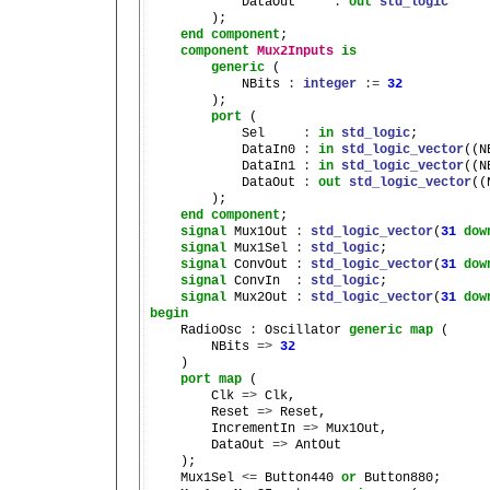
            DataOut     
:
out
std_logic
        );

end
component
;

component
Mux2Inputs
is
generic
 (

            NBits 
:
integer
:=
32
        );

port
 (

            Sel     
:
in
std_logic
;

            DataIn0 
:
in
std_logic_vector
((N
            DataIn1 
:
in
std_logic_vector
((N
            DataOut 
:
out
std_logic_vector
((
        );

end
component
;

signal
 Mux1Out 
:
std_logic_vector
(
31
dow
signal
 Mux1Sel 
:
std_logic
;

signal
 ConvOut 
:
std_logic_vector
(
31
dow
signal
 ConvIn  
:
std_logic
;

signal
 Mux2Out 
:
std_logic_vector
(
31
dow
begin

    RadioOsc 
:
 Oscillator 
generic
map
 (

        NBits 
=>
32
    )

port
map
 (

        Clk 
=>
 Clk,

        Reset 
=>
 Reset,

        IncrementIn 
=>
 Mux1Out,

        DataOut 
=>
 AntOut

    );

    Mux1Sel 
<=
 Button440 
or
 Button880;
