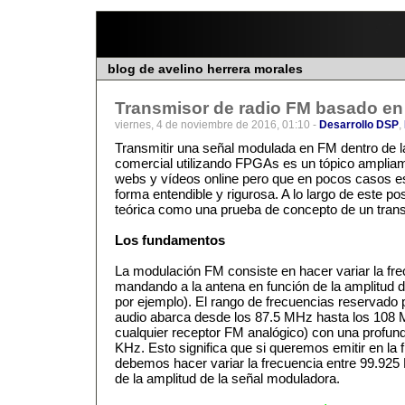
blog de avelino herrera morales
Transmisor de radio FM basado e
viernes, 4 de noviembre de 2016, 01:10 -
Desarrollo DSP
,
Transmitir una señal modulada en FM dentro de l
comercial utilizando FPGAs es un tópico amplia
webs y vídeos online pero que en pocos casos e
forma entendible y rigurosa. A lo largo de este pos
teórica como una prueba de concepto de un tr
Los fundamentos
La modulación FM consiste en hacer variar la fr
mandando a la antena en función de la amplitud d
por ejemplo). El rango de frecuencias reservado
audio abarca desde los 87.5 MHz hasta los 108 
cualquier receptor FM analógico) con una profun
KHz. Esto significa que si queremos emitir en la
debemos hacer variar la frecuencia entre 99.92
de la amplitud de la señal moduladora.