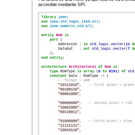
accesible mediante SPI.
library
ieee
use
ieee.std_logic_1164.all
use
ieee.numeric_std.all
;

entity
Rom
is
port
 (

        AddressIn 
:
in
std_logic_vector
(
12
d
        DataOut   
:
out
std_logic_vector
(
7
d
end
entity
;

architecture
Architecture1
of
Rom
is
type
 RomType 
is
array
 (
0
to
8191
) 
of
std
constant
 Data 
:
 RomType 
:=
 (

-- format = GRB
"10111010"
,   
-- first pixel = green
"00100110"
,

"00001000"
,

"00000000"
,   
-- second pixel = red
"10001000"
, 

"00110011"
,

"01000000"
,   
-- third pixel = blue
"11111111"
,

"10010110"
,
