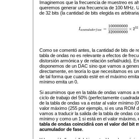
Imaginemos que la frecuencia de muestreo es a
queremos generar una frecuencia de 100 MHz. Ut
de 32 bits (la cantidad de bits elegida es arbitrar
100000000
32
=
×
2
I
I
a
c
u
m
u
l
a
d
o
r
f
a
s
e
=
100000000
32000000
a
c
u
m
u
l
a
d
o
r
f
a
s
e
320000000
Como se comentó antes, la cantidad de bits de res
tabla de ondas no es relevante a efectos de frec
distorsión armónica y de relación señal/ruido). 
disponemos de un DAC sino que vamos a genera
directamente, en teoría lo que necesitamos es u
de tal forma que cuando esté en el máximo emita
mínimo emita un 0.
Si asumimos que en la tabla de ondas vamos a 
ciclo de trabajo del 50% (perfectamente cuadrada)
de la tabla de ondas va a estar al valor mínimo (0 
valor máximo (255 por ejemplo, si es una ROM de 8
vamos a traducir la salida de la tabla de ondas co
mínimo y como un 1 si está en el valor máximo,
tabla de ondas coincidirá con el valor del bit m
acumulador de fase
.