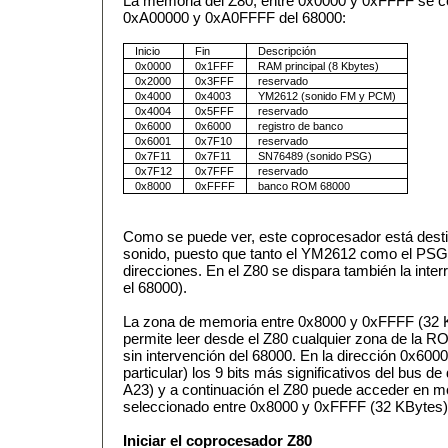
La memoria del Z80, entre 0x0000 y 0xFFFF se c
0xA00000 y 0xA0FFFF del 68000:
Inicio
Fin
Descripción
0x0000
0x1FFF
RAM principal (8 Kbytes)
0x2000
0x3FFF
reservado
0x4000
0x4003
YM2612 (sonido FM y PCM)
0x4004
0x5FFF
reservado
0x6000
0x6000
registro de banco
0x6001
0x7F10
reservado
0x7F11
0x7F11
SN76489 (sonido PSG)
0x7F12
0x7FFF
reservado
0x8000
0xFFFF
banco ROM 68000
Como se puede ver, este coprocesador está desti
sonido, puesto que tanto el YM2612 como el PSG
direcciones. En el Z80 se dispara también la inter
el 68000).
La zona de memoria entre 0x8000 y 0xFFFF (32 K
permite leer desde el Z80 cualquier zona de la R
sin intervención del 68000. En la dirección 0x6000
particular) los 9 bits más significativos del bus de
A23) y a continuación el Z80 puede acceder en mo
seleccionado entre 0x8000 y 0xFFFF (32 KBytes)
Iniciar el coprocesador Z80