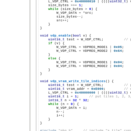
L_VDP_CTRL
=
0x40000010
|
((((
uint32_t
)
size_bytes
>>=
1
while
(size_bytes
>
0
)
W_VDP_DATA
=
*
size_bytes
--
src
++
}

}

void
vdp_enable
(
bool
v)
uint16_t
test
=
W_VDP_CTRL;
// 
if
(v)
W_VDP_CTRL
=
VDPREG_MODE1
|
0x05
;
W_VDP_CTRL
=
VDPREG_MODE2
|
0x64
;
else
W_VDP_CTRL
=
VDPREG_MODE1
|
0x04
;
W_VDP_CTRL
=
VDPREG_MODE2
|
0x04
;
}

}

void
vdp_vram_write_tile_indices
()
uint16_t
test
=
W_VDP_CTRL;
// 
uint16_t
vram_addr
=
0xE000
;
// 
L_VDP_CTRL
=
0x40000000
|
((((
uint32_t
)
uint16_t
i
=
1
;
// put tiles 1, 2, 3
int16_t
n
=
32
*
32
while
(n
>
0
)
W_VDP_DATA
=
n
--
i
++
}

}

#include
"ghg.h"     // include "s_tile" con