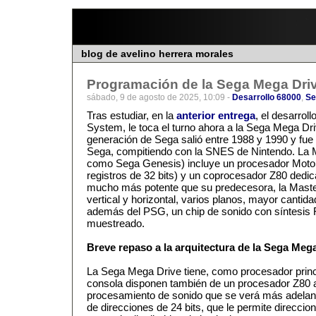
blog de avelino herrera morales
Programación de la Sega Mega Dri
sábado, 9 de agosto de 2025, 10:09 -
Desarrollo 68000
,
Se
Tras estudiar, en la
anterior entrega
, el desarrol
System, le toca el turno ahora a la Sega Mega Dri
generación de Sega salió entre 1988 y 1990 y fue 
Sega, compitiendo con la SNES de Nintendo. La
como Sega Genesis) incluye un procesador Motoro
registros de 32 bits) y un coprocesador Z80 dedi
mucho más potente que su predecesora, la Maste
vertical y horizontal, varios planos, mayor cantidad
además del PSG, un chip de sonido con síntesis 
muestreado.
Breve repaso a la arquitectura de la Sega Meg
La Sega Mega Drive tiene, como procesador princi
consola disponen también de un procesador Z80 au
procesamiento de sonido que se verá más adelant
de direcciones de 24 bits, que le permite direccio