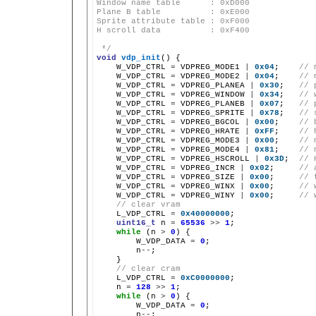
Window name table      : 0xD000
Plane B table          : 0xE000
Sprite attribute table : 0xF000
H scroll data          : 0xF400
 */
void
vdp_init
()
W_VDP_CTRL
=
VDPREG_MODE1
|
0x04
;
// 
W_VDP_CTRL
=
VDPREG_MODE2
|
0x04
;
// 
W_VDP_CTRL
=
VDPREG_PLANEA
|
0x30
;
// 
W_VDP_CTRL
=
VDPREG_WINDOW
|
0x34
;
// 
W_VDP_CTRL
=
VDPREG_PLANEB
|
0x07
;
// 
W_VDP_CTRL
=
VDPREG_SPRITE
|
0x78
;
// 
W_VDP_CTRL
=
VDPREG_BGCOL
|
0x00
;
// 
W_VDP_CTRL
=
VDPREG_HRATE
|
0xFF
;
// 
W_VDP_CTRL
=
VDPREG_MODE3
|
0x00
;
// 
W_VDP_CTRL
=
VDPREG_MODE4
|
0x81
;
// 
W_VDP_CTRL
=
VDPREG_HSCROLL
|
0x3D
;
// 
W_VDP_CTRL
=
VDPREG_INCR
|
0x02
;
// 
W_VDP_CTRL
=
VDPREG_SIZE
|
0x00
;
// 
W_VDP_CTRL
=
VDPREG_WINX
|
0x00
;
// 
W_VDP_CTRL
=
VDPREG_WINY
|
0x00
;
// 
// clear vram
L_VDP_CTRL
=
0x40000000
uint16_t
n
=
65536
>>
1
while
(n
>
0
)
W_VDP_DATA
=
0
n
--
// clear cram
L_VDP_CTRL
=
0xC0000000
n
=
128
>>
1
while
(n
>
0
)
W_VDP_DATA
=
0
n
--