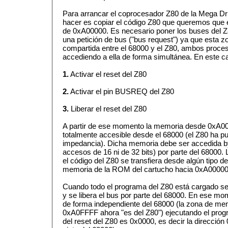
Para arrancar el coprocesador Z80 de la Mega Dri
hacer es copiar el código Z80 que queremos que 
de 0xA00000. Es necesario poner los buses del Z
una petición de bus ("bus request") ya que esta 
compartida entre el 68000 y el Z80, ambos proce
accediendo a ella de forma simultánea. En este c
1.
Activar el reset del Z80
2.
Activar el pin BUSREQ del Z80
3.
Liberar el reset del Z80
A partir de ese momento la memoria desde 0xA0
totalmente accesible desde el 68000 (el Z80 ha pu
impedancia). Dicha memoria debe ser accedida by
accesos de 16 ni de 32 bits) por parte del 68000. 
el código del Z80 se transfiera desde algún tipo d
memoria de la ROM del cartucho hacia 0xA00000
Cuando todo el programa del Z80 está cargado se l
y se libera el bus por parte del 68000. En ese m
de forma independiente del 68000 (la zona de m
0xA0FFFF ahora "es del Z80") ejecutando el progra
del reset del Z80 es 0x0000, es decir la direcció