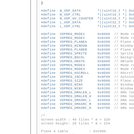

}

#define  W_VDP_DATA        *((uint16_t *) 0x
#define  W_VDP_CTRL        *((uint16_t *) 0x
#define  W_VDP_HV_COUNTER  *((uint16_t *) 0x
#define  L_VDP_DATA        *((uint32_t *) 0x
#define  L_VDP_CTRL        *((uint32_t *) 0x
#define  VDPREG_MODE1      0x8000  
// Mode r
#define  VDPREG_MODE2      0x8100  
// Mode r
#define  VDPREG_PLANEA     0x8200  
// Plane 
#define  VDPREG_WINDOW     0x8300  
// Window
#define  VDPREG_PLANEB     0x8400  
// Plane 
#define  VDPREG_SPRITE     0x8500  
// Sprite
#define  VDPREG_BGCOL      0x8700  
// Backgr
#define  VDPREG_HRATE      0x8A00  
// HBlank
#define  VDPREG_MODE3      0x8B00  
// Mode r
#define  VDPREG_MODE4      0x8C00  
// Mode r
#define  VDPREG_HSCROLL    0x8D00  
// HScrol
#define  VDPREG_INCR       0x8F00  
// Autoin
#define  VDPREG_SIZE       0x9000  
// Plane 
#define  VDPREG_WINX       0x9100  
// Window
#define  VDPREG_WINY       0x9200  
// Window
#define  VDPREG_DMALEN_L   0x9300  
// DMA le
#define  VDPREG_DMALEN_H   0x9400  
// DMA le
#define  VDPREG_DMASRC_L   0x9500  
// DMA so
#define  VDPREG_DMASRC_M   0x9600  
// DMA so
#define  VDPREG_DMASRC_H   0x9700  
// DMA so
/*
screen width : 40 tiles * 8 = 320
screen height: 28 tiles * 8 = 224
Plane A table          : 0xC000