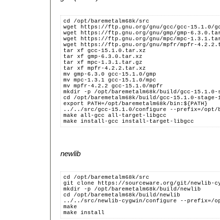
cd /opt/baremetalm68k/src
wget https://ftp.gnu.org/gnu/gcc/gcc-15.1.0/g
wget https://ftp.gnu.org/gnu/gmp/gmp-6.3.0.ta
wget https://ftp.gnu.org/gnu/mpc/mpc-1.3.1.ta
wget https://ftp.gnu.org/gnu/mpfr/mpfr-4.2.2.
tar xf gcc-15.1.0.tar.xz
tar xf gmp-6.3.0.tar.xz
tar xf mpc-1.3.1.tar.gz
tar xf mpfr-4.2.2.tar.xz
mv gmp-6.3.0 gcc-15.1.0/gmp
mv mpc-1.3.1 gcc-15.1.0/mpc
mv mpfr-4.2.2 gcc-15.1.0/mpfr
mkdir -p /opt/baremetalm68k/build/gcc-15.1.0-
cd /opt/baremetalm68k/build/gcc-15.1.0-stage-
export PATH=/opt/baremetalm68k/bin:${PATH}
../../src/gcc-15.1.0/configure --prefix=/opt/
make all-gcc all-target-libgcc
make install-gcc install-target-libgcc
newlib
cd /opt/baremetalm68k/src
git clone https://sourceware.org/git/newlib-c
mkdir -p /opt/baremetalm68k/build/newlib
cd /opt/baremetalm68k/build/newlib
../../src/newlib-cygwin/configure --prefix=/o
make
make install