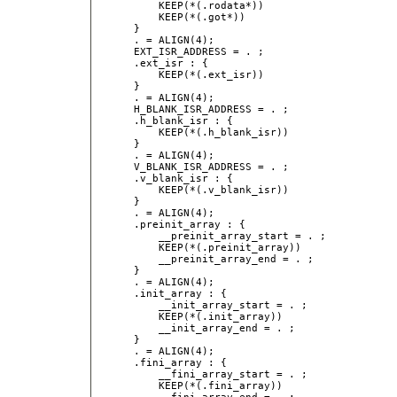
        KEEP(*(.rodata*))

        KEEP(*(.got*))

    }

    . = ALIGN(4);

    EXT_ISR_ADDRESS = . ;

    .ext_isr : {

        KEEP(*(.ext_isr))

    }

    . = ALIGN(4);

    H_BLANK_ISR_ADDRESS = . ;

    .h_blank_isr : {

        KEEP(*(.h_blank_isr))

    }

    . = ALIGN(4);

    V_BLANK_ISR_ADDRESS = . ;

    .v_blank_isr : {

        KEEP(*(.v_blank_isr))

    }

    . = ALIGN(4);

    .preinit_array : {

        __preinit_array_start = . ;

        KEEP(*(.preinit_array))

        __preinit_array_end = . ;

    }

    . = ALIGN(4);

    .init_array : {

        __init_array_start = . ;

        KEEP(*(.init_array))

        __init_array_end = . ;

    }

    . = ALIGN(4);

    .fini_array : {

        __fini_array_start = . ;

        KEEP(*(.fini_array))
