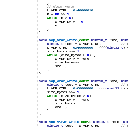
// clear vsram
L_VDP_CTRL
=
0x40000010
n
=
80
>>
1
while
(n
>
0
)
W_VDP_DATA
=
0
n
--
}

}

void
vdp_vram_write
(
const
uint16_t
*
src,
uin
uint16_t
test
=
W_VDP_CTRL;
// 
L_VDP_CTRL
=
0x40000000
|
((((
uint32_t
)
size_bytes
>>=
1
while
(size_bytes
>
0
)
W_VDP_DATA
=
*
size_bytes
--
src
++
}

}

void
vdp_cram_write
(
const
uint16_t
*
src,
uin
uint16_t
test
=
W_VDP_CTRL;
// 
L_VDP_CTRL
=
0xC0000000
|
((((
uint32_t
)
size_bytes
>>=
1
while
(size_bytes
>
0
)
W_VDP_DATA
=
*
size_bytes
--
src
++
}

}

void
vdp_vsram_write
(
const
uint16_t
*
src,
ui
uint16_t
test
=
W_VDP_CTRL;
// 