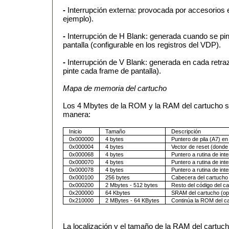
-
Interrupción externa: provocada por accesorios ex
ejemplo).
-
Interrupción de H Blank: generada cuando se pint
pantalla (configurable en los registros del VDP).
-
Interrupción de V Blank: generada en cada retra
pinte cada frame de pantalla).
Mapa de memoria del cartucho
Los 4 Mbytes de la ROM y la RAM del cartucho se 
manera:
Inicio
Tamaño
Descripción
0x000000
4 bytes
Puntero de pila (A7) en
0x000004
4 bytes
Vector de reset (donde
0x000068
4 bytes
Puntero a rutina de int
0x000070
4 bytes
Puntero a rutina de int
0x000078
4 bytes
Puntero a rutina de int
0x000100
256 bytes
Cabecera del cartucho
0x000200
2 Mbytes - 512 bytes
Resto del código del c
0x200000
64 Kbytes
SRAM del cartucho (opc
0x210000
2 MBytes - 64 KBytes
Continúa la ROM del c
La localización y el tamaño de la RAM del cartucho