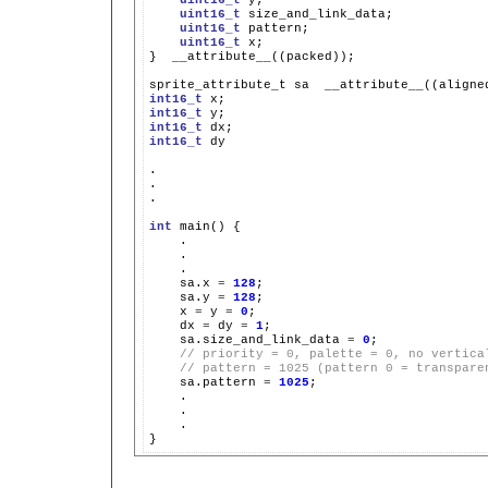
uint16_t
uint16_t
uint16_t
x;

}
__attribute__((packed));

sprite_attribute_t
sa
__attribute__((aligne
int16_t
int16_t
int16_t
int16_t
dy

.

.

.

int
main()
sa.x
=
128
sa.y
=
128
x
=
y
=
0
dx
=
dy
=
1
sa.size_and_link_data
=
0
// priority = 0, palette = 0, no vertica
// pattern = 1025 (pattern 0 = transpare
sa.pattern
=
1025
.
