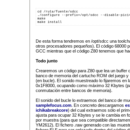
cd /ruta/fuente/sdcc
./configure --prefix=/opt/sdcc --disable-pic1
make
make install
De esta forma tendremos en /opt/sdcc una toolcha
otros procesadores pequeños). El código 68000
GCC mientras que el código Z80 tenemos que ha
Todo junto
Crearemos un código para Z80 que lea un buffer
banco de memoria del cartucho ROM del juego y l
(en bucle). El sonido muestreado lo fijaremos en 
0x1F8000, ocupando como máximo 32 Kbytes (par
conmutación entre bancos de memoria).
El sonido del bucle lo extraemos del banco de mue
samplefocus.com
. En concreto descargamos
es
ichikabreakcore
) del cual extraemos sólo el pr
ajusta para ocupar 32 Kbytes y se le cambia en fo
por muestra (para que sea compatible directamen
YM2612). El fichero .raw generado con las muest
fichero ELF para ser enlazado dentro del código 