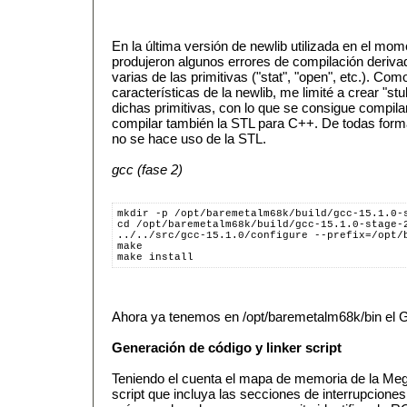
En la última versión de newlib utilizada en el mom
produjeron algunos errores de compilación derivado
varias de las primitivas ("stat", "open", etc.). C
características de la newlib, me limité a crear "st
dichas primitivas, con lo que se consigue compilar
compilar también la STL para C++. De todas form
no se hace uso de la STL.
gcc (fase 2)
mkdir -p /opt/baremetalm68k/build/gcc-15.1.0-
cd /opt/baremetalm68k/build/gcc-15.1.0-stage-
../../src/gcc-15.1.0/configure --prefix=/opt/
make
make install
Ahora ya tenemos en /opt/baremetalm68k/bin el G
Generación de código y linker script
Teniendo el cuenta el mapa de memoria de la Meg
script que incluya las secciones de interrupciones