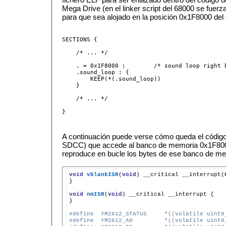
Mega Drive (en el linker script del 68000 se fuerza
para que sea alojado en la posición 0x1F8000 del 
SECTIONS {

    /* ... */

    . = 0x1F8000 ;        /* sound loop right b
    .sound_loop : {

        KEEP(*(.sound_loop))

    }

    /* ... */

}
A continuación puede verse cómo queda el código
SDCC) que accede al banco de memoria 0x1F800
reproduce en bucle los bytes de ese banco de me
void
vblankISR
(
void
)
__critical
__interrupt(
}

void
nmISR
(
void
)
__critical
__interrupt
{

}

#define  YM2612_STATUS     *((volatile uint8
#define  YM2612_A0         *((volatile uint8