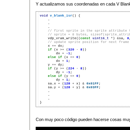
Y actualizamos sus coordenadas en cada V Blan
void
v_blank_isr
()
// first sprite in the sprite attribute 
// sprite = 8 bytes, sizeof(sprite_attri
vdp_vram_write((
const
uint16_t
*
)
&
sa,
8
// update sprite position for next frame
x
+=
if
(x
>=
(
320
-
8
dx
=
-1
else
if
(x
<=
0
dx
=
1
y
+=
if
(y
>=
(
224
-
8
dy
=
-1
else
if
(y
<=
0
dy
=
1
sa.x
=
(
128
+
x)
&
0x01FF
sa.y
=
(
128
+
y)
&
0x03FF
.

Con muy poco código pueden hacerse cosas muy