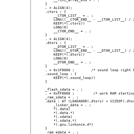
        __fini_array_end = . ;

    }

    . = ALIGN(4);

    .ctors : {

        __CTOR_LIST__ = . ;

        LONG((__CTOR_END__ - __CTOR_LIST__) / 2
        KEEP(*(.ctors))

        LONG(0)

        __CTOR_END__ = . ;

    }

    . = ALIGN(4);

    .dtors : {

        __DTOR_LIST__ = . ;

        LONG((__DTOR_END__ - __DTOR_LIST__) / 2
        KEEP(*(.dtors))

        LONG(0)

        __DTOR_END__ = . ;

    }

    . = 0x1F8000 ;        /* sound loop right b
    .sound_loop : {

        KEEP(*(.sound_loop))

    }

    _flash_sdata = . ;

    . = 0xFF0000 ;         /* work RAM starting
    _ram_sdata = . ;

    .data : AT (LOADADDR(.dtors) + SIZEOF(.dtor
        _linker_data = . ;

        *(.data)

        *(.data.*)

        *(.sdata)

        *(.sdata.*)

        *(.gnu.linkonce.d*)

    }

    _ram_edata = . ;
