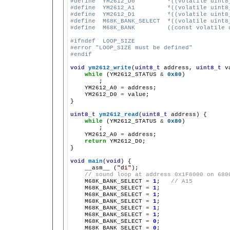
#define  YM2612_D0         *((volatile uint8
#define  YM2612_A1         *((volatile uint8
#define  YM2612_D1         *((volatile uint8
#define  M68K_BANK_SELECT  *((volatile uint8
#define  M68K_BANK         ((const volatile 
#ifndef  LOOP_SIZE
#error "LOOP_SIZE must be defined"
#endif
void
ym2612_write
(
uint8_t
address,
uint8_t
v
while
(YM2612_STATUS
&
0x80
YM2612_A0
=
YM2612_D0
=
value;

}

uint8_t
ym2612_read
(
uint8_t
address)
while
(YM2612_STATUS
&
0x80
YM2612_A0
=
return
YM2612_D0;

}

void
main
(
void
)
__asm__
(
"di"
// sound loop at address 0x1F8000 on 680
M68K_BANK_SELECT
=
1
;
// A15
M68K_BANK_SELECT
=
1
M68K_BANK_SELECT
=
1
M68K_BANK_SELECT
=
1
M68K_BANK_SELECT
=
1
M68K_BANK_SELECT
=
1
M68K_BANK_SELECT
=
0
M68K_BANK_SELECT
=
0