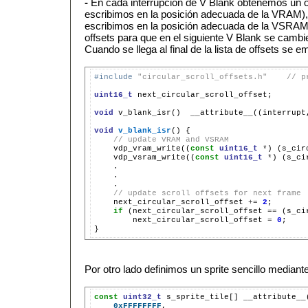
-
En cada interrupción de V Blank obtenemos un off
escribimos en la posición adecuada de la VRAM), u
escribimos en la posición adecuada de la VSRAM
offsets para que en el siguiente V Blank se cambie
Cuando se llega al final de la lista de offsets se e
#include
"circular_scroll_offsets.h"    // p
uint16_t
next_circular_scroll_offset;

void
v_blank_isr()
__attribute__((interrupt
void
v_blank_isr
()
// update VRAM and VSRAM
vdp_vram_write((
const
uint16_t
*
)
(s_cir
vdp_vsram_write((
const
uint16_t
*
)
(s_ci
// update scroll offsets for next frame
next_circular_scroll_offset
+=
2
if
(next_circular_scroll_offset
==
(s_ci
next_circular_scroll_offset
=
0
;

Por otro lado definimos un sprite sencillo mediant
const
uint32_t
s_sprite_tile[]
__attribute__
0xFFFFFFFF