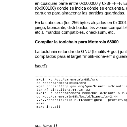
en cualquier parte entre 0x000000 y 0x3FFFFF. Es
(0x000100) donde se indica dónde se encuentra, 
cartucho para almacenar las partidas guardadas.
En la cabecera (los 256 bytes alojados en 0x0001
juego, fabricante, distribuidor, las zonas compati
etc.), mandos compatibles, checksum, etc.
Compilar la toolchain para Motorola 68000
La toolchain estándar de GNU (binutils + gcc) jun
compilados para el target "m68k-none-elf" siguien
binutils
mkdir -p /opt/baremetalm68k/src
cd /opt/baremetalm68k/src
wget https://ftp.gnu.org/gnu/binutils/binutil
tar xf binutils-2.44.tar.xz
mkdir -p /opt/baremetalm68k/build/binutils-2.
cd /opt/baremetalm68k/build/binutils-2.44
../../src/binutils-2.44/configure --prefix=/o
make
make install
gcc (fase 1)