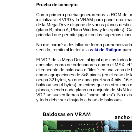
Prueba de concepto
Como primera prueba generaremos la ROM de un
inicializará el VPD y la VRAM para poner una ima
de la Mega Drive dispone de varios planos destina
(plano B, plano A, Plano Window y los sprites). Ca
prioridad que permite jugar con las superposicione
No me pararé a destallar de forma pormenorizada
sentido, remito al lector a la
wiki de Railgun
para 
El VDP de la Mega Drive, al igual que casitodos l
consolas como de ordenadores como el MSX, el S
el concepto de baldosas o "tiles": en una zona d
como agrupaciones de 8x8 pixels (en el caso de 
ocupa 32 bytes, ya que cada pixel son 4 bits, 16 co
baldosa son 4 bytes), mientras que en otra zona 
planos, siendo cada plano un conjunto de MxN índ
VDP se suelen llamas las "name tables"). No exist
y todo debe ser dibujado a base de baldosas.