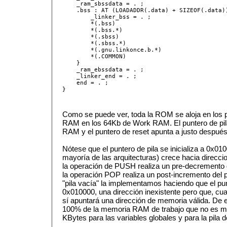
    _ram_sbssdata = . ;

    .bss : AT (LOADADDR(.data) + SIZEOF(.data))
        _linker_bss = . ;

        *(.bss)

        *(.bss.*)

        *(.sbss)

        *(.sbss.*)

        *(.gnu.linkonce.b.*)

        *(.COMMON)

    }

    _ram_ebssdata = . ;

    _linker_end = . ;

    end = . ;

}
Como se puede ver, toda la ROM se aloja en los 
RAM en los 64Kb de Work RAM. El puntero de pila s
RAM y el puntero de reset apunta a justo después
Nótese que el puntero de pila se inicializa a 0x010
mayoría de las arquitecturas) crece hacia direc
la operación de PUSH realiza un pre-decremento d
la operación POP realiza un post-incremento del p
"pila vacía" la implementamos haciendo que el pun
0x010000, una dirección inexistente pero que, 
sí apuntará una dirección de memoria válida. De
100% de la memoria RAM de trabajo que no es m
KBytes para las variables globales y para la pila d