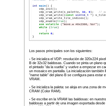
int
main
()
vdp_cram_write(s_palette,
32
,
0
);
// p
vdp_vram_write((
const
uint16_t
*
)
s_tile
vdp_enable(
true
asm
volatile
(
"move.w #0x2300, %sr"
);
while
(
true
return
0
;

Los pasos principales son los siguientes:
-
Se inicializa el VDP: resolución de 320x224 pixe
B de 32x32 baldosas. Cuando se pinta un plano qu
el pintado "da la vuelta" y vuelve a empezar en c
un mosaico en pantalla. La inicialización también
"name table" del plano B se configura para estar e
VRAM.
-
Se inicializa la paleta: se aloja en una zona de
CRAM (Color RAM).
-
Se escribe en la VRAM las baldosas: en nuestro
baldosas a partir de una imagen exportada desde