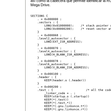
así como la cabecera que permite identificar 
Mega Drive.
SECTIONS {

    . = 0x000000 ;

    .vectors : {

        LONG(0x01000000);    /* stack pointer a
        LONG(0x00000200);    /* reset vector at
    }

    . = 0x000068 ;

    .level2_autovector : {

        LONG(EXT_ISR_ADDRESS);

    }

    . = 0x000070 ;

    .level4_autovector : {

        LONG(H_BLANK_ISR_ADDRESS);

    }

    . = 0x000078 ;

    .level6_autovector : {

        LONG(V_BLANK_ISR_ADDRESS);

    }

    . = 0x000100 ;

    .header : {

        KEEP(header.o (.header))

    }

    . = 0x000200 ;

    .text : {                   /* all the code
        _linker_code = . ;

        KEEP(startup.o (.startup))

        KEEP(*(.text))

        KEEP(*(.text.*))

        KEEP(*(.gnu.linkonce.t*))

        KEEP(*(.gnu.linkonce.r*))
