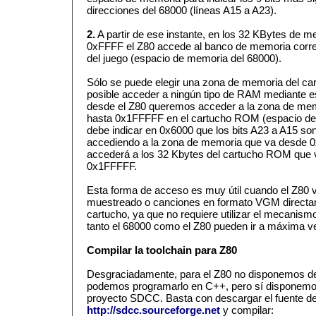
direcciones del 68000 (líneas A15 a A23).
2.
A partir de ese instante, en los 32 KBytes de 
0xFFFF el Z80 accede al banco de memoria corr
del juego (espacio de memoria del 68000).
Sólo se puede elegir una zona de memoria del c
posible acceder a ningún tipo de RAM mediante es
desde el Z80 queremos acceder a la zona de me
hasta 0x1FFFFF en el cartucho ROM (espacio de 
debe indicar en 0x6000 que los bits A23 a A15 so
accediendo a la zona de memoria que va desde 0
accederá a los 32 Kbytes del cartucho ROM que
0x1FFFFF.
Esta forma de acceso es muy útil cuando el Z80 v
muestreado o canciones en formato VGM direct
cartucho, ya que no requiere utilizar el mecanism
tanto el 68000 como el Z80 pueden ir a máxima ve
Compilar la toolchain para Z80
Desgraciadamente, para el Z80 no disponemos de
podemos programarlo en C++, pero sí disponemos
proyecto SDCC. Basta con descargar el fuente d
http://sdcc.sourceforge.net
y compilar: