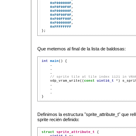
0xF000000F
0xF0F00F0F
0xF000000F
0xF0F00F0F
0xF00FF00F
0xF000000F
0xFFFFFFFF
Que metemos al final de la lista de baldosas:
int
main
()
// sprite tile at tile index 1121 in VRA
vdp_vram_write((
const
uint16_t
*
)
s_spri
.

Definimos la estructura "sprite_attribute_t" que re
sprite recién definido:
struct
sprite_attribute_t
uint16_t