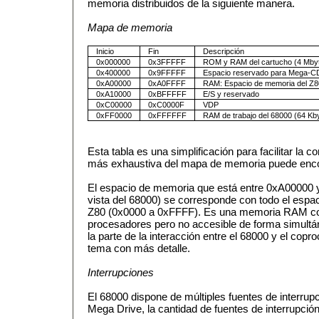
memoria distribuidos de la siguiente manera.
Mapa de memoria
Inicio
Fin
Descripción
0x000000
0x3FFFFF
ROM y RAM del cartucho (4 Mby
0x400000
0x9FFFFF
Espacio reservado para Mega-C
0xA00000
0xA0FFFF
RAM: Espacio de memoria del Z
0xA10000
0xBFFFFF
E/S y reservado
0xC00000
0xC0000F
VDP
0xFF0000
0xFFFFFF
RAM de trabajo del 68000 (64 Kb
Esta tabla es una simplificación para facilitar la
más exhaustiva del mapa de memoria puede enc
El espacio de memoria que está entre 0xA00000 
vista del 68000) se corresponde con todo el esp
Z80 (0x0000 a 0xFFFF). Es una memoria RAM co
procesadores pero no accesible de forma simul
la parte de la interacción entre el 68000 y el cop
tema con más detalle.
Interrupciones
El 68000 dispone de múltiples fuentes de interrup
Mega Drive, la cantidad de fuentes de interrupción 