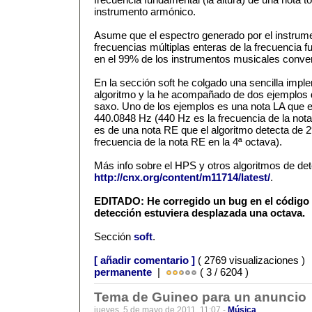
instrumento armónico.
Asume que el espectro generado por el instrum
frecuencias múltiplas enteras de la frecuencia f
en el 99% de los instrumentos musicales conven
En la sección soft he colgado una sencilla impl
algoritmo y la he acompañado de dos ejemplos 
saxo. Uno de los ejemplos es una nota LA que e
440.0848 Hz (440 Hz es la frecuencia de la nota 
es de una nota RE que el algoritmo detecta de 
frecuencia de la nota RE en la 4ª octava).
Más info sobre el HPS y otros algoritmos de det
http://cnx.org/content/m11714/latest/
.
EDITADO: He corregido un bug en el código
detección estuviera desplazada una octava.
Sección
soft
.
[ añadir comentario ]
( 2769 visualizaciones )
permanente
|
( 3 / 6204 )
Tema de Guineo para un anuncio
jueves, 5 de mayo de 2011, 11:07 -
Música