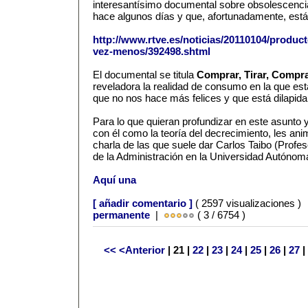
interesantísimo documental sobre obsolescenc
hace algunos días y que, afortunadamente, está
http://www.rtve.es/noticias/20110104/produ
vez-menos/392498.shtml
El documental se titula
Comprar, Tirar, Compr
reveladora la realidad de consumo en la que es
que no nos hace más felices y que está dilapida
Para lo que quieran profundizar en este asunto 
con él como la teoría del decrecimiento, les a
charla de las que suele dar Carlos Taibo (Profeso
de la Administración en la Universidad Autónom
Aquí una
[ añadir comentario ]
( 2597 visualizaciones )
permanente
|
( 3 / 6754 )
<<
<Anterior
| 21 |
22
|
23
|
24
|
25
|
26
|
27
|