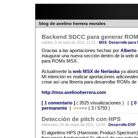
blog de avelino herrera morales
Backend SDCC para generar ROM
martes, 5 de julio de 2011, 11:31 -
MSX
,
Desarrollo para
Gracias a las aportaciones hechas por
Alberto
inaugurar una nueva sección dentro de la we
para ROMs MSX.
Actualmente la
web MSX de Nerlaska
ya abord
Mi intención es realizar aportaciones adicionale
crear así una librería para desarrollar ROMs d
http://msx.avelinoherrera.com
[ 1 comentario ]
( 3525 visualizaciones ) |
[ 0
permanente
|
( 3 / 5793 )
Detección de pitch con HPS
miércoles, 25 de mayo de 2011, 14:05 -
Desarrollo DSP
El algoritmo HPS (Harmonic Product Spectrum) 
frecuencia fundamental (la altura) de una nota t