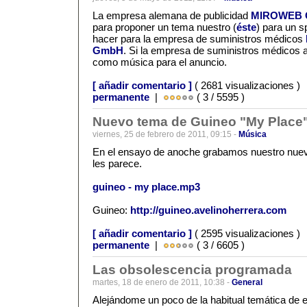
La empresa alemana de publicidad
MIROWEB
para proponer un tema nuestro (
éste
) para un s
hacer para la empresa de suministros médicos
GmbH
. Si la empresa de suministros médicos 
como música para el anuncio.
[ añadir comentario ]
( 2681 visualizaciones )
permanente
|
( 3 / 5595 )
Nuevo tema de Guineo "My Place
viernes, 25 de febrero de 2011, 09:15 -
Música
En el ensayo de anoche grabamos nuestro nuev
les parece.
guineo - my place.mp3
Guineo:
http://guineo.avelinoherrera.com
[ añadir comentario ]
( 2595 visualizaciones )
permanente
|
( 3 / 6605 )
Las obsolescencia programada
martes, 18 de enero de 2011, 10:38 -
General
Alejándome un poco de la habitual temática de 