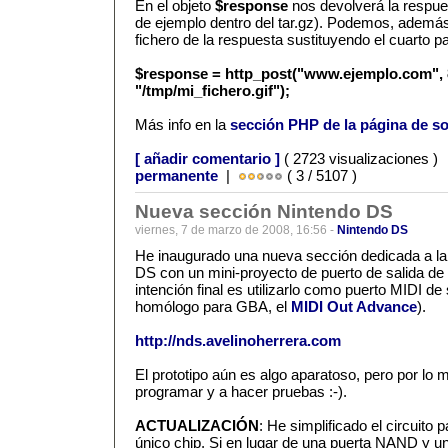
En el objeto
$response
nos devolverá la respues
de ejemplo dentro del tar.gz). Podemos, además,
fichero de la respuesta sustituyendo el cuarto p
$response = http_post("www.ejemplo.com", 80
"/tmp/mi_fichero.gif");
Más info en la
sección PHP de la página de so
[ añadir comentario ]
( 2723 visualizaciones )
permanente
|
( 3 / 5107 )
Nueva sección Nintendo DS
viernes, 7 de marzo de 2008, 16:56 -
Nintendo DS
He inaugurado una nueva sección dedicada a la
DS con un mini-proyecto de puerto de salida de 
intención final es utilizarlo como puerto MIDI de 
homólogo para GBA, el
MIDI Out Advance
).
http://nds.avelinoherrera.com
El prototipo aún es algo aparatoso, pero por l
programar y a hacer pruebas :-).
ACTUALIZACIÓN
: He simplificado el circuito
único chip. Si en lugar de una puerta NAND y u