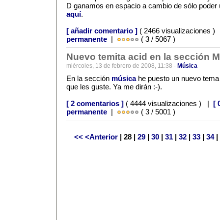
D ganamos en espacio a cambio de sólo poder uti
aquí
.
[ añadir comentario ]
( 2466 visualizaciones )
permanente
|
( 3 / 5067 )
Nuevo temita acid en la sección 
miércoles, 13 de febrero de 2008, 11:38 -
Música
En la sección
música
he puesto un nuevo tema 
que les guste. Ya me dirán :-).
[ 2 comentarios ]
( 4444 visualizaciones ) |
[ 
permanente
|
( 3 / 5001 )
<<
<Anterior
| 28 |
29
|
30
|
31
|
32
|
33
|
34
|