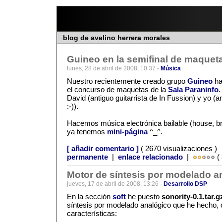
blog de avelino herrera morales
Guineo en la semifinal de maqueta
lunes, 28 de abril de 2008, 10:37 -
Música
Nuestro recientemente creado grupo
Guineo
ha
el concurso de maquetas de la
Sala Paraninfo
.
David (antiguo guitarrista de In Fussion) y yo (a
:-)).
Hacemos música electrónica bailable (house, br
ya tenemos
mini-página
^_^.
[ añadir comentario ]
( 2670 visualizaciones )
permanente
|
enlace relacionado
|
( 
Motor de síntesis por modelado a
jueves, 17 de abril de 2008, 13:26 -
Desarrollo DSP
En la sección
soft
he puesto
sonority-0.1.tar.g
síntesis por modelado analógico que he hecho, 
características: