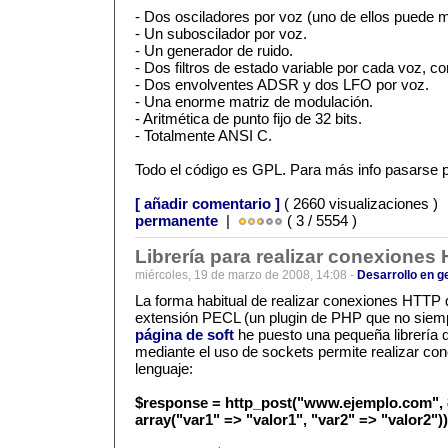
- Dos osciladores por voz (uno de ellos puede m
- Un suboscilador por voz.
- Un generador de ruido.
- Dos filtros de estado variable por cada voz, c
- Dos envolventes ADSR y dos LFO por voz.
- Una enorme matriz de modulación.
- Aritmética de punto fijo de 32 bits.
- Totalmente ANSI C.
Todo el código es GPL. Para más info pasarse 
[ añadir comentario ]
( 2660 visualizaciones )
permanente
|
( 3 / 5554 )
Librería para realizar conexione
miércoles, 19 de marzo de 2008, 14:08 -
Desarrollo en g
La forma habitual de realizar conexiones HTTP
extensión PECL (un plugin de PHP que no siemp
página de soft
he puesto una pequeña librería
mediante el uso de sockets permite realizar c
lenguaje:
$response = http_post("www.ejemplo.com", 80,
array("var1" => "valor1", "var2" => "valor2"))