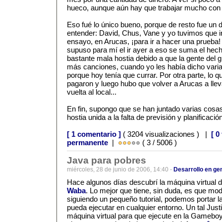
hueco, aunque aún hay que trabajar mucho con 
Eso fué lo único bueno, porque de resto fue un 
entender: David, Chus, Vane y yo tuvimos que ir 
ensayo, en Arucas, ¡para ir a hacer una prueba!
supuso para mí el ir ayer a eso se suma el hech
bastante mala hostia debido a que la gente del 
más canciones, cuando yo les había dicho varia
porque hoy tenía que currar. Por otra parte, lo 
pagaron y luego hubo que volver a Arucas a lleva
vuelta al local...
En fin, supongo que se han juntado varias cosas
hostia unida a la falta de previsión y planificació
[ 1 comentario ]
( 3204 visualizaciones ) |
[ 0
permanente
|
( 3 / 5006 )
Java para pobres
miércoles, 28 de junio de 2006, 14:40 -
Desarrollo en ge
Hace algunos días descubrí la máquina virtual 
Waba
. Lo mejor que tiene, sin duda, es que mo
siguiendo un pequeño tutorial, podemos portar l
pueda ejecutar en cualquier entorno. Un tal Jus
máquina virtual para que ejecute en la Gameb