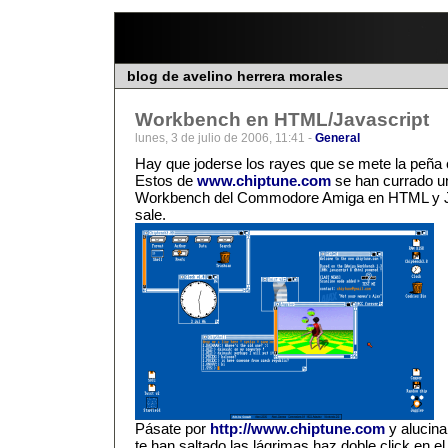
blog de avelino herrera morales
Workbench en HTML/Javascript
lunes, 3 de julio de 2006, 11:41 -
General
Hay que joderse los rayes que se mete la peña 
Estos de
www.chiptune.com
se han currado un
Workbench del Commodore Amiga en HTML y Ja
sale.
Pásate por
http://www.chiptune.com
y alucina
te han saltado las lágrimas haz doble click en el