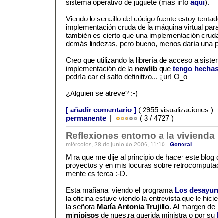
sistema operativo de juguete (más info
aquí
).
Viendo lo sencillo del código fuente estoy tenta
implementación cruda de la máquina virtual p
también es cierto que una implementación cruda
demás lindezas, pero bueno, menos daría una p
Creo que utilizando la librería de acceso a sis
implementación de la
newlib
que
tengo hecha
podría dar el salto definitivo... ¡jur! O_o
¿Alguien se atreve? :-)
[ añadir comentario ]
( 2955 visualizaciones )
permanente
|
( 3 / 4727 )
Reflexiones entorno a la vivienda
miércoles, 28 de junio de 2006, 11:10 -
General
Mira que me dije al principio de hacer este blog
proyectos y en mis locuras sobre retrocomputac
mente es terca :-D.
Esta mañana, viendo el programa
Los desayun
la oficina estuve viendo la entrevista que le hici
la señora
María Antonia Trujillo
. Al margen de 
minipisos
de nuestra querida ministra o por su