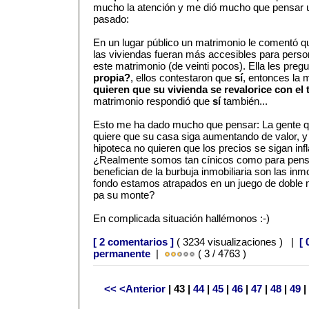
mucho la atención y me dió mucho que pensar u
pasado:
En un lugar público un matrimonio le comentó qu
las viviendas fueran más accesibles para perso
este matrimonio (de veinti pocos). Ella les preg
propia?
, ellos contestaron que
sí
, entonces la m
quieren que su vivienda se revalorice con el
matrimonio respondió que
sí
también...
Esto me ha dado mucho que pensar: La gente qu
quiere que su casa siga aumentando de valor, y 
hipoteca no quieren que los precios se sigan i
¿Realmente somos tan cínicos como para pens
benefician de la burbuja inmobiliaria son las inm
fondo estamos atrapados en un juego de doble m
pa su monte?
En complicada situación hallémonos :-)
[ 2 comentarios ]
( 3234 visualizaciones ) |
[ 
permanente
|
( 3 / 4763 )
<<
<Anterior
| 43 |
44
|
45
|
46
|
47
|
48
|
49
|