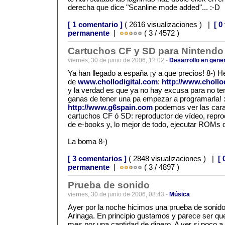
derecha que dice "Scanline mode added"... :-D
[ 1 comentario ]
( 2616 visualizaciones ) |
[ 0
permanente
|
( 3 / 4572 )
Cartuchos CF y SD para Nintendo
viernes, 30 de junio de 2006, 12:02 -
Desarrollo en gene
Ya han llegado a españa ¡y a que precios! 8-) 
de
www.chollodigital.com
:
http://www.chollo
y la verdad es que ya no hay excusa para no t
ganas de tener una pa empezar a programarla! :
http://www.g6spain.com
podemos ver las carac
cartuchos CF ó SD: reproductor de vídeo, repr
de e-books y, lo mejor de todo, ejecutar ROMs 
La boma 8-)
[ 3 comentarios ]
( 2848 visualizaciones ) |
[ 
permanente
|
( 3 / 4897 )
Prueba de sonido
viernes, 30 de junio de 2006, 08:43 -
Música
Ayer por la noche hicimos una prueba de sonido
Arinaga. En principio gustamos y parece ser que
mes por una cantidad de dinero. A ver si poco