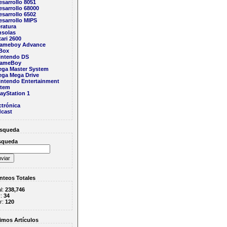
esarrollo 8051
esarrollo 68000
esarrollo 6502
esarrollo MIPS
eratura
solas
tari 2600
ameboy Advance
Box
intendo DS
ameBoy
ega Master System
ega Mega Drive
intendo Entertainment
stem
layStation 1
ctrónica
cast
squeda
squeda
teos Totales
al:
238,746
y:
34
r:
120
imos Artículos