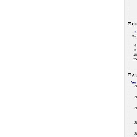
Cal
«
Do
4
11
18
25
Arc
Ver
2
2
2
2
2