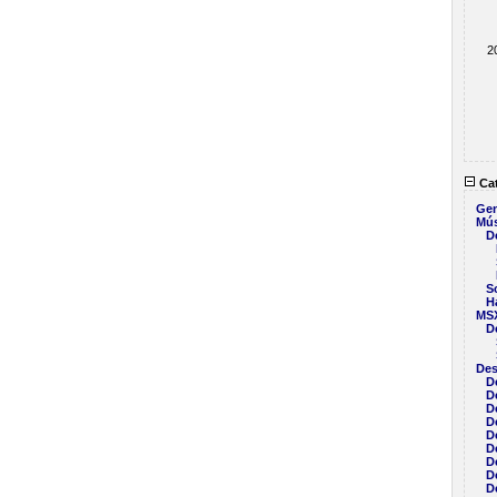
2
Cat
Gen
Mús
D
S
H
MS
D
Des
D
D
D
D
D
D
D
D
D