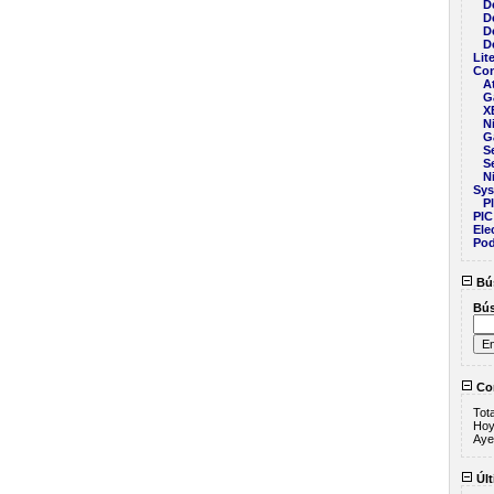
D
D
D
D
Lit
Con
A
G
X
N
G
S
S
N
Sy
P
PIC
Ele
Pod
Bú
Bú
Con
Tot
Ho
Aye
Últ