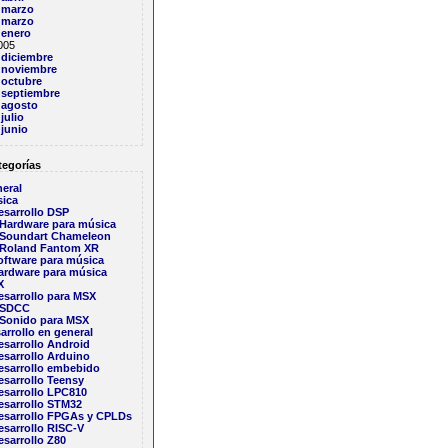
marzo
marzo
enero
005
diciembre
noviembre
octubre
septiembre
agosto
julio
junio
egorías
eral
ica
esarrollo DSP
Hardware para música
Soundart Chameleon
Roland Fantom XR
oftware para música
ardware para música
X
esarrollo para MSX
SDCC
Sonido para MSX
arrollo en general
esarrollo Android
esarrollo Arduino
esarrollo embebido
esarrollo Teensy
esarrollo LPC810
esarrollo STM32
esarrollo FPGAs y CPLDs
esarrollo RISC-V
esarrollo Z80