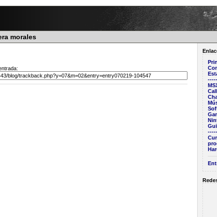
era morales
Enlac
Pri
Con
ntrada:
Est
----
MS
Cal
Ch
Mús
Sof
Ga
Nin
Gu
----
Cur
pro
Har
Ent
Redes