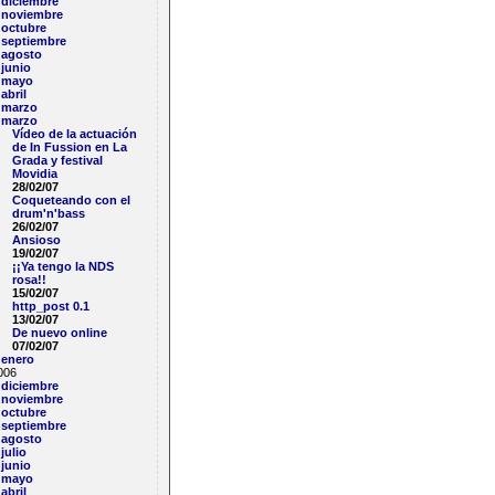
diciembre
noviembre
octubre
septiembre
agosto
junio
mayo
abril
marzo
marzo
Vídeo de la actuación
de In Fussion en La
Grada y festival
Movidia
28/02/07
Coqueteando con el
drum'n'bass
26/02/07
Ansioso
19/02/07
¡¡Ya tengo la NDS
rosa!!
15/02/07
http_post 0.1
13/02/07
De nuevo online
07/02/07
enero
006
diciembre
noviembre
octubre
septiembre
agosto
julio
junio
mayo
abril