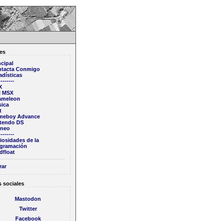
es
ncipal
tacta Conmigo
adísticas
--------
X
l MSX
ameleon
ica
t
meboy Advance
tendo DS
ineo
--------
iosidades de la
gramación
dfloat
rar
 sociales
Mastodon
Twitter
Facebook