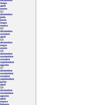
diciembre
mayo
abril
enero
021
diciembre
julio
junio
mayo
marzo
020
diciembre
octubre
abril
019
diciembre
mayo
enero
018
diciembre
noviembre
octubre
septiembre
agosto
017
diciembre
noviembre
octubre
septiembre
junio
abril
016
diciembre
noviembre
agosto
abril
marzo
febrero