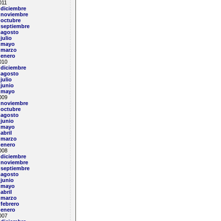
011
diciembre
noviembre
octubre
septiembre
agosto
julio
mayo
marzo
enero
010
diciembre
agosto
julio
junio
mayo
009
noviembre
octubre
agosto
junio
mayo
abril
marzo
enero
008
diciembre
noviembre
septiembre
agosto
junio
mayo
abril
marzo
febrero
enero
007