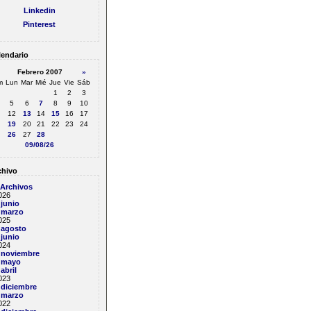
Linkedin
Pinterest
endario
Febrero 2007
»
m
Lun
Mar
Mié
Jue
Vie
Sáb
1
2
3
5
6
7
8
9
10
12
13
14
15
16
17
19
20
21
22
23
24
26
27
28
09/08/26
hivo
 Archivos
026
junio
marzo
025
agosto
junio
024
noviembre
mayo
abril
023
diciembre
marzo
022