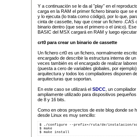
Y a continuación se le da al "play" en el reprodu
carga en la RAM el primer fichero binario que se e
y lo ejecuta (lo trata como código), por lo que, p
cinta de cassette, hay que crear un fichero .CAS 
binario dentro (que sea el primero o el único). Ese 
BASIC del MSX cargará en RAM y luego ejecutar
crt0 para crear un binario de cassette
Un fichero crt0 es un fichero, normalmente escrit
encargado de describir la estructura interna de un 
veces también es el encargado de realizar labores
(puesta a cero de variables globales, por ejemplo)
arquitectura y todos los compiladores disponen de 
arquitecturas que soportan.
En este caso se utilizará el
SDCC
, un compilador
ampliamente utilizado para dispositivos pequeños 
de 8 y 16 bits.
Como en otros proyectos de este blog donde se ha
desde Linux es muy sencillo:
$ ./configure --prefix=/ruta/de/instalacion/s
$ make
$ make install