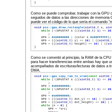
Como se puede comprobar, trabajar con la GPU 
seguidos de datos a las direcciones de memoria 
puede ver el código de lo que sería el comando 
void
psx::gpu_draw_rectangle
(
uint16_t
x,
uin
while
(
!
(GPUSTAT
&
(((
uint32_t
)
1
)
<<
26
GP0
=
0x60000000
|
(color
&
0x00FFFFFF
);
GP0
=
(((
uint32_t
)
y)
<<
16
)
|
((
uint32_
GP0
=
(((
uint32_t
)
height)
<<
16
)
|
((
ui
Como se comentó al principio, la RAM de la CPU
para hacer transferencias entre ambas hay que
acompañados de escrituras/lecturas de datos a tr
DMA.
void
psx::gpu_copy_ram_to_vram
(
const
uint32_
while
(
!
(GPUSTAT
&
(((
uint32_t
)
1
)
<<
26
GP0
=
0xE6000000
;
while
(
!
(GPUSTAT
&
(((
uint32_t
)
1
)
<<
26
;
GP0
=
0xA0000000
;
GP0
=
(((
uint32_t
)
dst_y)
<<
16
)
|
((
uin
GP0
=
(((
uint32_t
)
dst_height)
<<
16
)
|
while
(n
>
0
)
GP0
=
*
src
++