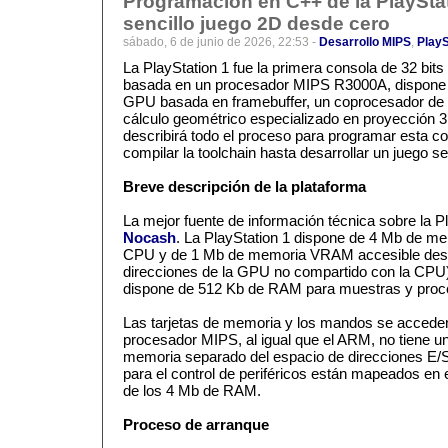
Programación en C++ de la PlayStat
sencillo juego 2D desde cero
sábado, 6 de junio de 2026, 22:53 -
Desarrollo MIPS
,
PlayS
La PlayStation 1 fue la primera consola de 32 bit
basada en un procesador MIPS R3000A, dispon
GPU basada en framebuffer, un coprocesador de 
cálculo geométrico especializado en proyección 3D.
describirá todo el proceso para programar esta c
compilar la toolchain hasta desarrollar un juego se
Breve descripción de la plataforma
La mejor fuente de información técnica sobre la P
Nocash
. La PlayStation 1 dispone de 4 Mb de m
CPU y de 1 Mb de memoria VRAM accesible des
direcciones de la GPU no compartido con la CPU)
dispone de 512 Kb de RAM para muestras y proce
Las tarjetas de memoria y los mandos se acceden
procesador MIPS, al igual que el ARM, no tiene u
memoria separado del espacio de direcciones E/S,
para el control de periféricos están mapeados en 
de los 4 Mb de RAM.
Proceso de arranque