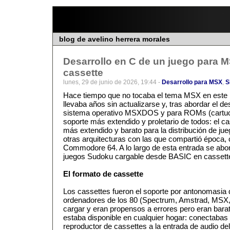
blog de avelino herrera morales
Desarrollo en C de un juego para 
cassette
lunes, 29 de junio de 2026, 19:44 -
Desarrollo para MSX
,
S
Hace tiempo que no tocaba el tema MSX en este 
llevaba años sin actualizarse y, tras abordar el de
sistema operativo MSXDOS y para ROMs (cartuc
soporte más extendido y proletario de todos: el ca
más extendido y barato para la distribución de j
otras arquitecturas con las que compartió época
Commodore 64. A lo largo de esta entrada se abord
juegos Sudoku cargable desde BASIC en cassett
El formato de cassette
Los cassettes fueron el soporte por antonomasia d
ordenadores de los 80 (Spectrum, Amstrad, MSX
cargar y eran propensos a errores pero eran bara
estaba disponible en cualquier hogar: conectabas 
reproductor de cassettes a la entrada de audio del