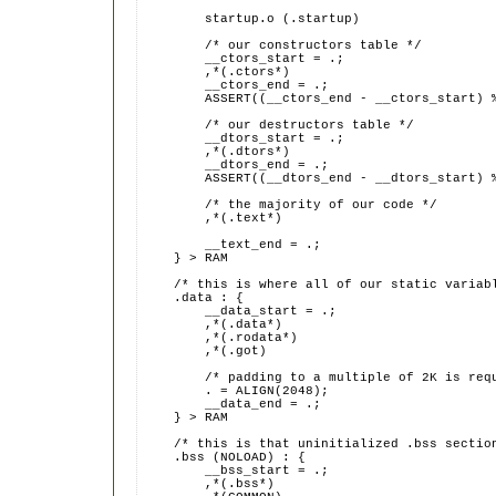
        startup.o (.startup)
        /* our constructors table */
        __ctors_start = .;
        ,*(.ctors*)
        __ctors_end = .;
        ASSERT((__ctors_end - __ctors_start) 
        /* our destructors table */
        __dtors_start = .;
        ,*(.dtors*)
        __dtors_end = .;
        ASSERT((__dtors_end - __dtors_start) 
        /* the majority of our code */
        ,*(.text*)
        __text_end = .;
    } > RAM
    /* this is where all of our static variab
    .data : {
        __data_start = .;
        ,*(.data*)
        ,*(.rodata*)
        ,*(.got)
        /* padding to a multiple of 2K is req
        . = ALIGN(2048);
        __data_end = .;
    } > RAM
    /* this is that uninitialized .bss sectio
    .bss (NOLOAD) : {
        __bss_start = .;
        ,*(.bss*)