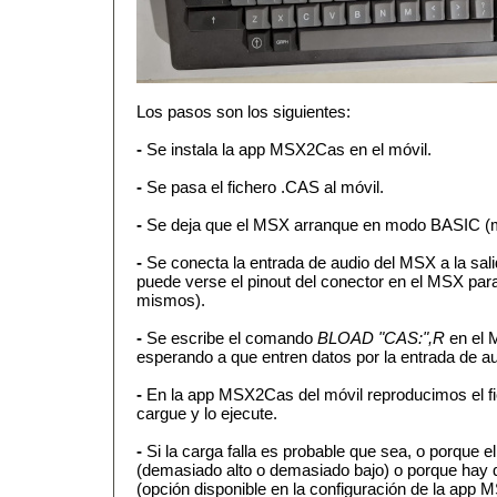
Los pasos son los siguientes:
-
Se instala la app MSX2Cas en el móvil.
-
Se pasa el fichero .CAS al móvil.
-
Se deja que el MSX arranque en modo BASIC (m
-
Se conecta la entrada de audio del MSX a la salid
puede verse el pinout del conector en el MSX para
mismos).
-
Se escribe el comando
BLOAD "CAS:",R
en el 
esperando a que entren datos por la entrada de au
-
En la app MSX2Cas del móvil reproducimos el fi
cargue y lo ejecute.
-
Si la carga falla es probable que sea, o porque 
(demasiado alto o demasiado bajo) o porque hay qu
(opción disponible en la configuración de la app