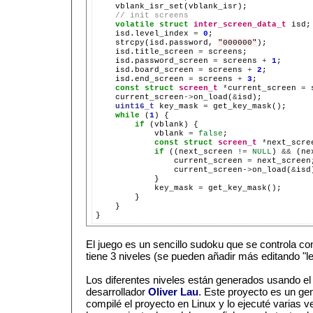
// init screens
volatile
struct
inter_screen_data_t
isd.level_index
=
0
strcpy(isd.password,
"000000"
isd.title_screen
=
isd.password_screen
=
screens
+
1
isd.board_screen
=
screens
+
2
isd.end_screen
=
screens
+
3
const
struct
screen_t
*
current_screen
=
current_screen
->
on_load(
&
uint16_t
key_mask
=
while
(
1
)
if
(vblank)
vblank
=
false
const
struct
screen_t
*
next_scre
if
((next_screen
!=
NULL
)
&&
(ne
current_screen
=
current_screen
->
on_load(
&
key_mask
=
}

El juego es un sencillo sudoku que se controla con
tiene 3 niveles (se pueden añadir más editando "lev
Los diferentes niveles están generados usando e
desarrollador
Oliver Lau
. Este proyecto es un ge
compilé el proyecto en Linux y lo ejecuté varias