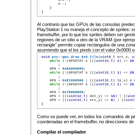
n
--
}

Al contrario que las GPUs de las consolas predec
PlayStation 1 no maneja el concepto de sprites: s
framebuffer, por lo que los sprites deben ser ges
regiones de un sitio a otro de la VRAM (por ejemp
rectangle" permite copiar rectángulos de una zona
asumiendo que el los pixels con el valor 0x0000 s
void
psx::gpu_draw_8x8_tile
(
uint8_t
src_x,
u
while
(
!
(GPUSTAT
&
(((
uint32_t
)
1
)
<<
26
GP0
=
0xE6000000
;
while
(
!
(GPUSTAT
&
(((
uint32_t
)
1
)
<<
26
GP0
=
0xE1000500
|
(((
uint32_t
)
tp_x)
&
while
(
!
(GPUSTAT
&
(((
uint32_t
)
1
)
<<
26
GP0
=
0x75000000
;
GP0
=
(((
uint32_t
)
dst_y)
<<
16
)
|
((
uin
GP0
=
(((
uint32_t
)
src_y)
<<
8
)
|
((
uint
Como se puede ver, en todos los comandos de pin
coordenadas en el framebuffer, no direcciones d
Compilar el compilador