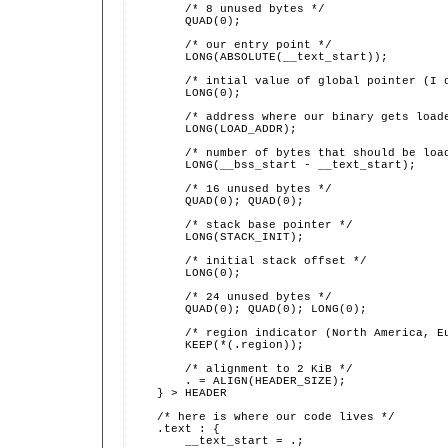
        /* 8 unused bytes */
        QUAD(0);
        /* our entry point */
        LONG(ABSOLUTE(__text_start));
        /* intial value of global pointer (I 
        LONG(0);
        /* address where our binary gets load
        LONG(LOAD_ADDR);
        /* number of bytes that should be loa
        LONG(__bss_start - __text_start);
        /* 16 unused bytes */
        QUAD(0); QUAD(0);
        /* stack base pointer */
        LONG(STACK_INIT);
        /* initial stack offset */
        LONG(0);
        /* 24 unused bytes */
        QUAD(0); QUAD(0); LONG(0);
        /* region indicator (North America, E
        KEEP(*(.region));
        /* alignment to 2 KiB */
        . = ALIGN(HEADER_SIZE);
    } > HEADER
    /* here is where our code lives */
    .text : {
        __text_start = .;