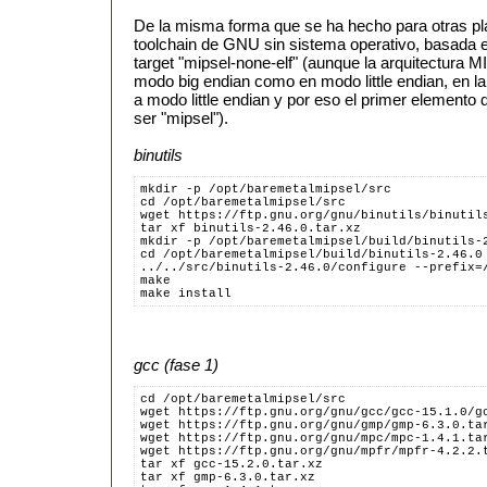
De la misma forma que se ha hecho para otras p
toolchain de GNU sin sistema operativo, basada en
target "mipsel-none-elf" (aunque la arquitectura 
modo big endian como en modo little endian, en la 
a modo little endian y por eso el primer elemento d
ser "mipsel").
binutils
mkdir -p /opt/baremetalmipsel/src
cd /opt/baremetalmipsel/src
wget https://ftp.gnu.org/gnu/binutils/binutil
tar xf binutils-2.46.0.tar.xz
mkdir -p /opt/baremetalmipsel/build/binutils-
cd /opt/baremetalmipsel/build/binutils-2.46.0
../../src/binutils-2.46.0/configure --prefix=
make
make install
gcc (fase 1)
cd /opt/baremetalmipsel/src
wget https://ftp.gnu.org/gnu/gcc/gcc-15.1.0/g
wget https://ftp.gnu.org/gnu/gmp/gmp-6.3.0.ta
wget https://ftp.gnu.org/gnu/mpc/mpc-1.4.1.ta
wget https://ftp.gnu.org/gnu/mpfr/mpfr-4.2.2.
tar xf gcc-15.2.0.tar.xz
tar xf gmp-6.3.0.tar.xz