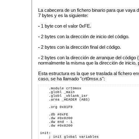
La cabecera de un fichero binario para que vaya
7 bytes y es la siguiente:
-
1 byte con el valor 0xFE.
-
2 bytes con la dirección de inicio del código.
-
2 bytes con la dirección final del código.
-
2 bytes con la dirección de arranque del código
normalmente la misma que la dirección de inicio, p
Esta estructura es la que se traslada al fichero e
caso, se ha llamado "crt0msx.s":
    .module crt0msx
    .globl _main
    .globl _vblank_isr
    .area _HEADER (ABS)
    .org 0x81F9
    .db #0xFE
    .dw #0x8200
    .dw end - 1
    .dw #0x8200
init:
    ; init global variables