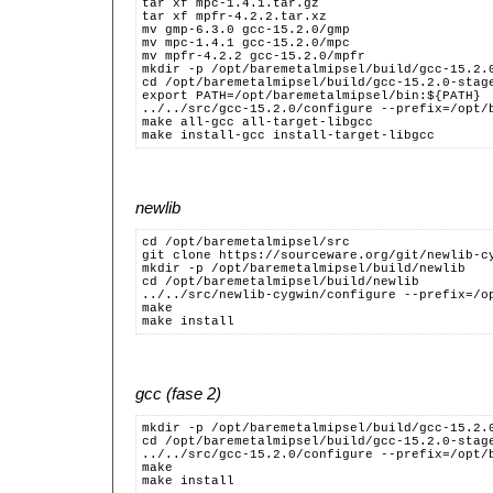
tar xf mpc-1.4.1.tar.gz
tar xf mpfr-4.2.2.tar.xz
mv gmp-6.3.0 gcc-15.2.0/gmp
mv mpc-1.4.1 gcc-15.2.0/mpc
mv mpfr-4.2.2 gcc-15.2.0/mpfr
mkdir -p /opt/baremetalmipsel/build/gcc-15.2.
cd /opt/baremetalmipsel/build/gcc-15.2.0-stag
export PATH=/opt/baremetalmipsel/bin:${PATH}
../../src/gcc-15.2.0/configure --prefix=/opt/
make all-gcc all-target-libgcc
make install-gcc install-target-libgcc
newlib
cd /opt/baremetalmipsel/src
git clone https://sourceware.org/git/newlib-c
mkdir -p /opt/baremetalmipsel/build/newlib
cd /opt/baremetalmipsel/build/newlib
../../src/newlib-cygwin/configure --prefix=/o
make
make install
gcc (fase 2)
mkdir -p /opt/baremetalmipsel/build/gcc-15.2.
cd /opt/baremetalmipsel/build/gcc-15.2.0-stag
../../src/gcc-15.2.0/configure --prefix=/opt/
make
make install