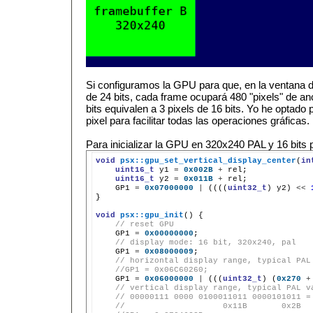
Si configuramos la GPU para que, en la ventana d
de 24 bits, cada frame ocupará 480 "pixels" de an
bits equivalen a 3 pixels de 16 bits. Yo he optado
pixel para facilitar todas las operaciones gráficas.
Para inicializar la GPU en 320x240 PAL y 16 bits p
void
psx::gpu_set_vertical_display_center
(
in
uint16_t
y1
=
0x002B
+
uint16_t
y2
=
0x011B
+
GP1
=
0x07000000
|
((((
uint32_t
)
y2)
<<
}

void
psx::gpu_init
()
// reset GPU
GP1
=
0x00000000
// display mode: 16 bit, 320x240, pal
GP1
=
0x08000009
// horizontal display range, typical PAL
//GP1 = 0x06C60260;
GP1
=
0x06000000
|
(((
uint32_t
)
(
0x270
+
// vertical display range, typical PAL v
// 00000111 0000 0100011011 0000101011 =
//                    0x11B       0x2B