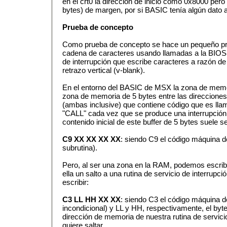
en el crt0 la dirección de inicio como 0x8000 pero
bytes) de margen, por si BASIC tenía algún dato a
Prueba de concepto
Como prueba de concepto se hace un pequeño pr
cadena de caracteres usando llamadas a la BIOS y
de interrupción que escribe caracteres a razón de
retrazo vertical (v-blank).
En el entorno del BASIC de MSX la zona de mem
zona de memoria de 5 bytes entre las direccio
(ambas inclusive) que contiene código que es lla
"CALL" cada vez que se produce una interrupción d
contenido inicial de este buffer de 5 bytes suele s
C9 XX XX XX XX
: siendo C9 el código máquina d
subrutina).
Pero, al ser una zona en la RAM, podemos escribi
ella un salto a una rutina de servicio de interrup
escribir:
C3 LL HH XX XX
: siendo C3 el código máquina de
incondicional) y LL y HH, respectivamente, el byte 
dirección de memoria de nuestra rutina de servicio
quiere saltar.