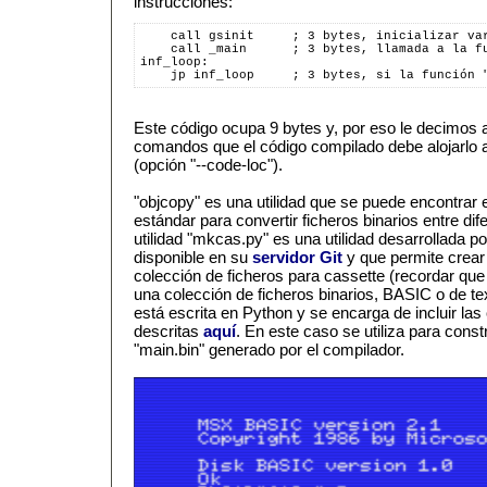
instrucciones:
    call gsinit     ; 3 bytes, inicializar va
    call _main      ; 3 bytes, llamada a la f
inf_loop:
    jp inf_loop     ; 3 bytes, si la función 
Este código ocupa 9 bytes y, por eso le decimos a
comandos que el código compilado debe alojarlo a 
(opción "--code-loc").
"objcopy" es una utilidad que se puede encontrar e
estándar para convertir ficheros binarios entre di
utilidad "mkcas.py" es una utilidad desarrollada p
disponible en su
servidor Git
y que permite crear 
colección de ficheros para cassette (recordar qu
una colección de ficheros binarios, BASIC o de tex
está escrita en Python y se encarga de incluir l
descritas
aquí
. En este caso se utiliza para constr
"main.bin" generado por el compilador.