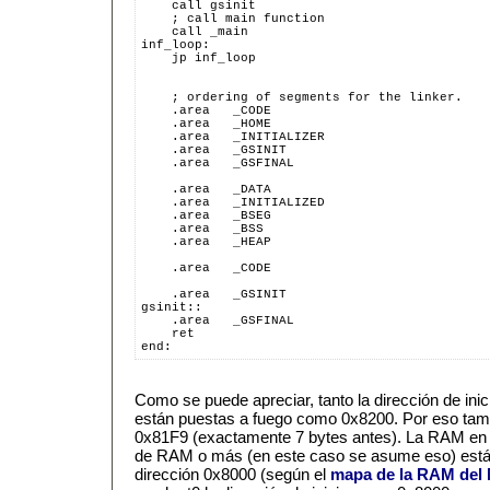
    call gsinit
    ; call main function
    call _main
inf_loop:
    jp inf_loop
    ; ordering of segments for the linker.
    .area   _CODE
    .area   _HOME
    .area   _INITIALIZER
    .area   _GSINIT
    .area   _GSFINAL
    .area   _DATA
    .area   _INITIALIZED
    .area   _BSEG
    .area   _BSS
    .area   _HEAP
    .area   _CODE
    .area   _GSINIT
gsinit::
    .area   _GSFINAL
    ret
end:
Como se puede apreciar, tanto la dirección de ini
están puestas a fuego como 0x8200. Por eso tam
0x81F9 (exactamente 7 bytes antes). La RAM en
de RAM o más (en este caso se asume eso) está di
dirección 0x8000 (según el
mapa de la RAM del