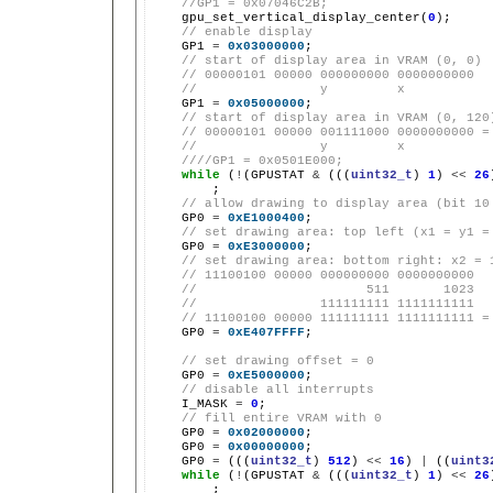
//GP1 = 0x07046C2B;
gpu_set_vertical_display_center(
0
// enable display
GP1
=
0x03000000
// start of display area in VRAM (0, 0)
// 00000101 00000 000000000 0000000000
//                y         x
GP1
=
0x05000000
// start of display area in VRAM (0, 120
// 00000101 00000 001111000 0000000000 =
//                y         x
////GP1 = 0x0501E000;
while
(
!
(GPUSTAT
&
(((
uint32_t
)
1
)
<<
26
// allow drawing to display area (bit 10
GP0
=
0xE1000400
// set drawing area: top left (x1 = y1 =
GP0
=
0xE3000000
// set drawing area: bottom right: x2 = 
// 11100100 00000 000000000 0000000000
//                      511       1023
//                111111111 1111111111
// 11100100 00000 111111111 1111111111 =
GP0
=
0xE407FFFF
;

// set drawing offset = 0
GP0
=
0xE5000000
// disable all interrupts
I_MASK
=
0
// fill entire VRAM with 0
GP0
=
0x02000000
GP0
=
0x00000000
GP0
=
(((
uint32_t
)
512
)
<<
16
)
|
((
uint3
while
(
!
(GPUSTAT
&
(((
uint32_t
)
1
)
<<
26
;
