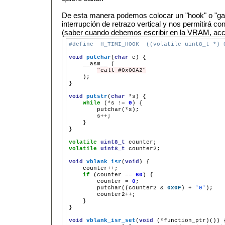
De esta manera podemos colocar un "hook" o "ga
interrupción de retrazo vertical y nos permitirá con
(saber cuando debemos escribir en la VRAM, acce
#define  H_TIMI_HOOK  ((volatile uint8_t *) 
void
putchar
(
char
c)
__asm__
"call #0x00A2"
);

}

void
putstr
(
char
*
s)
while
(
*
s
!=
0
)
putchar(
*
s
++
}

}

volatile
uint8_t
volatile
uint8_t
counter2;

void
vblank_isr
(
void
)
counter
++
if
(counter
==
60
)
counter
=
0
putchar((counter2
&
0x0F
)
+
'0'
counter2
++
}

}

void
vblank_isr_set
(
void
(
*
function_ptr)())