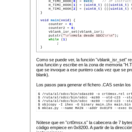
H_TIMI_HOOK[
0
]
=
0xC3
;
// JP instruct
H_TIMI_HOOK[
1
]
=
(
uint8_t
)
(((
uint16_t
)
H_TIMI_HOOK[
2
]
=
(
uint8_t
)
(((
uint16_t
)
}

void
main
(
void
)
counter
=
0
counter2
=
0
putstr(
"
\r\n
Hola desde SDCC
\r\n
"
while
(
1
;

Como se puede ver, la función "vblank_isr_set" re
una función y escribe en la zona de memoria "H.T
que se invoque a ese puntero cada vez que se pro
blank).
Los pasos para generar el fichero .CAS serán los 
$ /ruta/al/sdcc/bin/sdasz80 -o crt0msx.rel cr
$ /ruta/al/sdcc/bin/sdcc -mz80 --std-c23 --st
$ /ruta/al/sdcc/bin/sdcc -mz80 --std-c23 --st
$ objcopy -I ihex -O binary main.ihx main.bin
$ mkcas.py --name MAIN --addr 0x81F9 --exec 0
Nótese que en "crt0msx.s" la cabecera de 7 byte
código empiece en 0x8200. A partir de la direcci