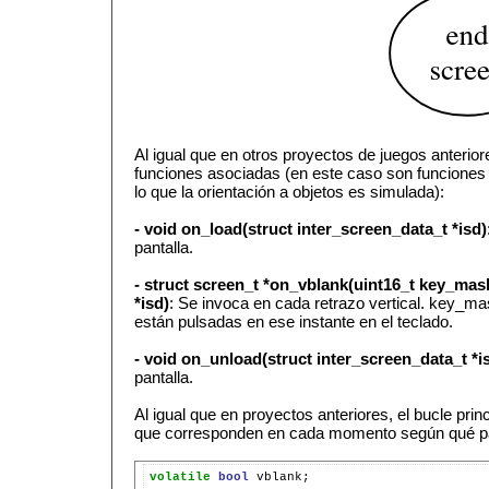
Al igual que en otros proyectos de juegos anteriore
funciones asociadas (en este caso son funciones
lo que la orientación a objetos es simulada):
- void on_load(struct inter_screen_data_t *isd)
pantalla.
- struct screen_t *on_vblank(uint16_t key_mask
*isd)
: Se invoca en cada retrazo vertical. key_m
están pulsadas en ese instante en el teclado.
- void on_unload(struct inter_screen_data_t *i
pantalla.
Al igual que en proyectos anteriores, el bucle prin
que corresponden en cada momento según qué pan
volatile
bool
vblank;
