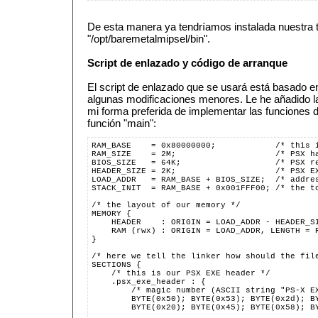
De esta manera ya tendríamos instalada nuestra 
"/opt/baremetalmipsel/bin".
Script de enlazado y código de arranque
El script de enlazado que se usará está basado e
algunas modificaciones menores. Le he añadido la 
mi forma preferida de implementar las funciones d
función "main":
RAM_BASE    = 0x80000000;            /* this 
RAM_SIZE    = 2M;                    /* PSX h
BIOS_SIZE   = 64K;                   /* PSX r
HEADER_SIZE = 2K;                    /* PSX E
LOAD_ADDR   = RAM_BASE + BIOS_SIZE;  /* addre
STACK_INIT  = RAM_BASE + 0x001FFF00; /* the t
/* the layout of our memory */
MEMORY {
    HEADER    : ORIGIN = LOAD_ADDR - HEADER_S
    RAM (rwx) : ORIGIN = LOAD_ADDR, LENGTH = 
}
/* here we tell the linker how should the fil
SECTIONS {
    /* this is our PSX EXE header */
    .psx_exe_header : {
        /* magic number (ASCII string "PS-X E
        BYTE(0x50); BYTE(0x53); BYTE(0x2d); B
        BYTE(0x20); BYTE(0x45); BYTE(0x58); B