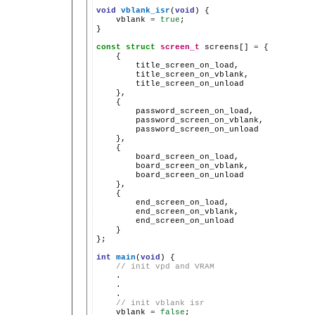
void
vblank_isr
(
void
)
vblank
=
true
;

}

const
struct
screen_t
screens[]
=
}

};

int
main
(
void
)
// init vpd and VRAM
// init vblank isr
vblank
=
false