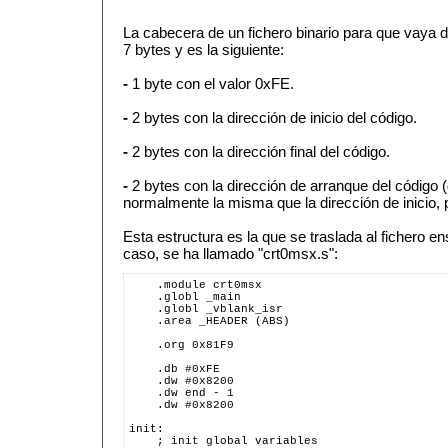
La cabecera de un fichero binario para que vaya
7 bytes y es la siguiente:
-
1 byte con el valor 0xFE.
-
2 bytes con la dirección de inicio del código.
-
2 bytes con la dirección final del código.
-
2 bytes con la dirección de arranque del código
normalmente la misma que la dirección de inicio, p
Esta estructura es la que se traslada al fichero e
caso, se ha llamado "crt0msx.s":
    .module crt0msx
    .globl _main
    .globl _vblank_isr
    .area _HEADER (ABS)
    .org 0x81F9
    .db #0xFE
    .dw #0x8200
    .dw end - 1
    .dw #0x8200
init:
    ; init global variables