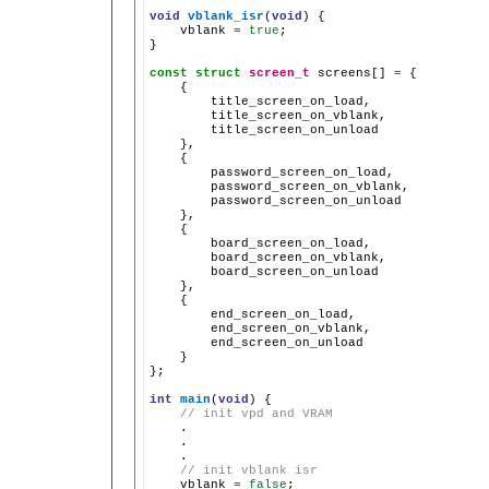
void
vblank_isr
(
void
)
vblank
=
true
;

}

const
struct
screen_t
screens[]
=
}

};

int
main
(
void
)
// init vpd and VRAM
// init vblank isr
vblank
=
false