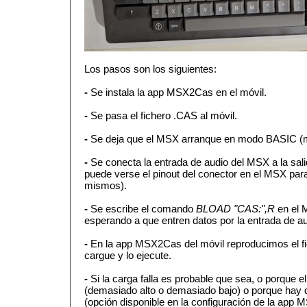
Los pasos son los siguientes:
-
Se instala la app MSX2Cas en el móvil.
-
Se pasa el fichero .CAS al móvil.
-
Se deja que el MSX arranque en modo BASIC (m
-
Se conecta la entrada de audio del MSX a la salid
puede verse el pinout del conector en el MSX para
mismos).
-
Se escribe el comando
BLOAD "CAS:",R
en el 
esperando a que entren datos por la entrada de au
-
En la app MSX2Cas del móvil reproducimos el fi
cargue y lo ejecute.
-
Si la carga falla es probable que sea, o porque 
(demasiado alto o demasiado bajo) o porque hay qu
(opción disponible en la configuración de la app