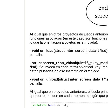
Al igual que en otros proyectos de juegos anteriore
funciones asociadas (en este caso son funciones
lo que la orientación a objetos es simulada):
- void on_load(struct inter_screen_data_t *isd)
pantalla.
- struct screen_t *on_vblank(uint16_t key_mask
*isd)
: Se invoca en cada retrazo vertical. key_m
están pulsadas en ese instante en el teclado.
- void on_unload(struct inter_screen_data_t *i
pantalla.
Al igual que en proyectos anteriores, el bucle prin
que corresponden en cada momento según qué pan
volatile
bool
vblank;
