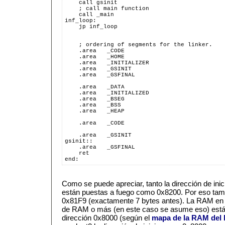
    call gsinit
    ; call main function
    call _main
inf_loop:
    jp inf_loop
    ; ordering of segments for the linker.
    .area   _CODE
    .area   _HOME
    .area   _INITIALIZER
    .area   _GSINIT
    .area   _GSFINAL
    .area   _DATA
    .area   _INITIALIZED
    .area   _BSEG
    .area   _BSS
    .area   _HEAP
    .area   _CODE
    .area   _GSINIT
gsinit::
    .area   _GSFINAL
    ret
end:
Como se puede apreciar, tanto la dirección de ini
están puestas a fuego como 0x8200. Por eso tam
0x81F9 (exactamente 7 bytes antes). La RAM en
de RAM o más (en este caso se asume eso) está di
dirección 0x8000 (según el
mapa de la RAM del