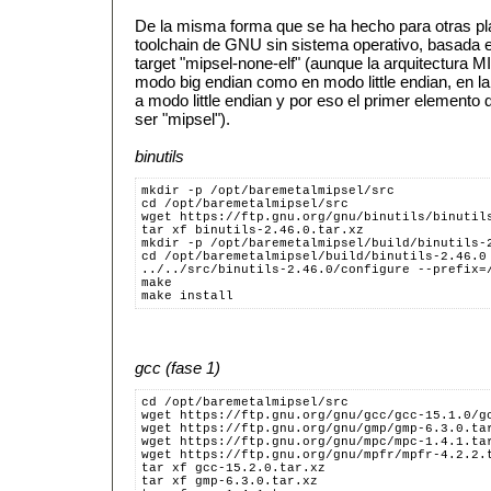
De la misma forma que se ha hecho para otras p
toolchain de GNU sin sistema operativo, basada en
target "mipsel-none-elf" (aunque la arquitectura 
modo big endian como en modo little endian, en la 
a modo little endian y por eso el primer elemento d
ser "mipsel").
binutils
mkdir -p /opt/baremetalmipsel/src
cd /opt/baremetalmipsel/src
wget https://ftp.gnu.org/gnu/binutils/binutil
tar xf binutils-2.46.0.tar.xz
mkdir -p /opt/baremetalmipsel/build/binutils-
cd /opt/baremetalmipsel/build/binutils-2.46.0
../../src/binutils-2.46.0/configure --prefix=
make
make install
gcc (fase 1)
cd /opt/baremetalmipsel/src
wget https://ftp.gnu.org/gnu/gcc/gcc-15.1.0/g
wget https://ftp.gnu.org/gnu/gmp/gmp-6.3.0.ta
wget https://ftp.gnu.org/gnu/mpc/mpc-1.4.1.ta
wget https://ftp.gnu.org/gnu/mpfr/mpfr-4.2.2.
tar xf gcc-15.2.0.tar.xz
tar xf gmp-6.3.0.tar.xz