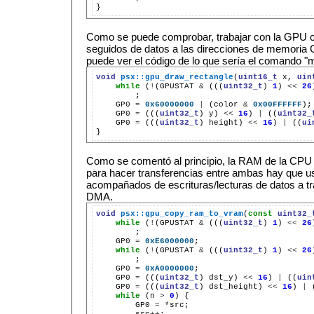
Como se puede comprobar, trabajar con la GPU 
seguidos de datos a las direcciones de memoria 
puede ver el código de lo que sería el comando 
void
psx::gpu_draw_rectangle
(
uint16_t
x,
uin
while
(
!
(GPUSTAT
&
(((
uint32_t
)
1
)
<<
26
GP0
=
0x60000000
|
(color
&
0x00FFFFFF
);
GP0
=
(((
uint32_t
)
y)
<<
16
)
|
((
uint32_
GP0
=
(((
uint32_t
)
height)
<<
16
)
|
((
ui
Como se comentó al principio, la RAM de la CPU
para hacer transferencias entre ambas hay que
acompañados de escrituras/lecturas de datos a tr
DMA.
void
psx::gpu_copy_ram_to_vram
(
const
uint32_
while
(
!
(GPUSTAT
&
(((
uint32_t
)
1
)
<<
26
GP0
=
0xE6000000
;
while
(
!
(GPUSTAT
&
(((
uint32_t
)
1
)
<<
26
;
GP0
=
0xA0000000
;
GP0
=
(((
uint32_t
)
dst_y)
<<
16
)
|
((
uin
GP0
=
(((
uint32_t
)
dst_height)
<<
16
)
|
while
(n
>
0
)
GP0
=
*
src
++