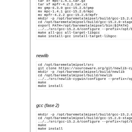
tar xf mpc-1.4.1.tar.gz
tar xf mpfr-4.2.2.tar.xz
mv gmp-6.3.0 gcc-15.2.0/gmp
mv mpc-1.4.1 gcc-15.2.0/mpc
mv mpfr-4.2.2 gcc-15.2.0/mpfr
mkdir -p /opt/baremetalmipsel/build/gcc-15.2.
cd /opt/baremetalmipsel/build/gcc-15.2.0-stag
export PATH=/opt/baremetalmipsel/bin:${PATH}
../../src/gcc-15.2.0/configure --prefix=/opt/
make all-gcc all-target-libgcc
make install-gcc install-target-libgcc
newlib
cd /opt/baremetalmipsel/src
git clone https://sourceware.org/git/newlib-c
mkdir -p /opt/baremetalmipsel/build/newlib
cd /opt/baremetalmipsel/build/newlib
../../src/newlib-cygwin/configure --prefix=/o
make
make install
gcc (fase 2)
mkdir -p /opt/baremetalmipsel/build/gcc-15.2.
cd /opt/baremetalmipsel/build/gcc-15.2.0-stag
../../src/gcc-15.2.0/configure --prefix=/opt/
make
make install