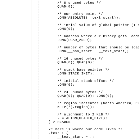
        /* 8 unused bytes */
        QUAD(0);
        /* our entry point */
        LONG(ABSOLUTE(__text_start));
        /* intial value of global pointer (I 
        LONG(0);
        /* address where our binary gets load
        LONG(LOAD_ADDR);
        /* number of bytes that should be loa
        LONG(__bss_start - __text_start);
        /* 16 unused bytes */
        QUAD(0); QUAD(0);
        /* stack base pointer */
        LONG(STACK_INIT);
        /* initial stack offset */
        LONG(0);
        /* 24 unused bytes */
        QUAD(0); QUAD(0); LONG(0);
        /* region indicator (North America, E
        KEEP(*(.region));
        /* alignment to 2 KiB */
        . = ALIGN(HEADER_SIZE);
    } > HEADER
    /* here is where our code lives */
    .text : {
        __text_start = .;