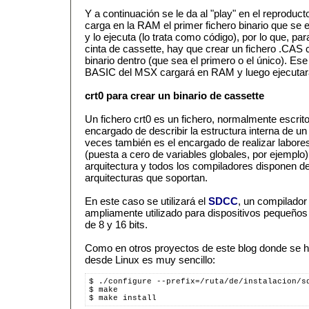
Y a continuación se le da al "play" en el reprodu
carga en la RAM el primer fichero binario que se e
y lo ejecuta (lo trata como código), por lo que, p
cinta de cassette, hay que crear un fichero .CAS 
binario dentro (que sea el primero o el único). Ese 
BASIC del MSX cargará en RAM y luego ejecutar
crt0 para crear un binario de cassette
Un fichero crt0 es un fichero, normalmente escrit
encargado de describir la estructura interna de un 
veces también es el encargado de realizar labores
(puesta a cero de variables globales, por ejemplo)
arquitectura y todos los compiladores disponen de 
arquitecturas que soportan.
En este caso se utilizará el
SDCC
, un compilador
ampliamente utilizado para dispositivos pequeños 
de 8 y 16 bits.
Como en otros proyectos de este blog donde se ha
desde Linux es muy sencillo:
$ ./configure --prefix=/ruta/de/instalacion/s
$ make
$ make install