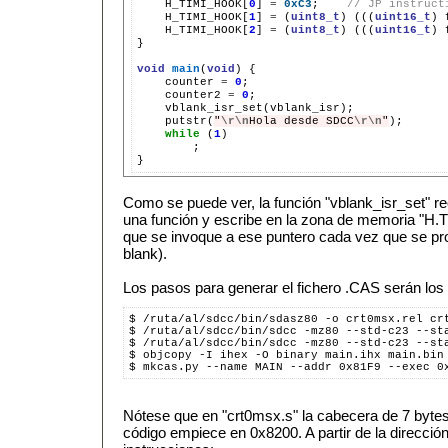
H_TIMI_HOOK[
0
]
=
0xC3
;
// JP instruct
H_TIMI_HOOK[
1
]
=
(
uint8_t
)
(((
uint16_t
)
H_TIMI_HOOK[
2
]
=
(
uint8_t
)
(((
uint16_t
)
}

void
main
(
void
)
counter
=
0
counter2
=
0
putstr(
"
\r\n
Hola desde SDCC
\r\n
"
while
(
1
;

Como se puede ver, la función "vblank_isr_set" re
una función y escribe en la zona de memoria "H.T
que se invoque a ese puntero cada vez que se pro
blank).
Los pasos para generar el fichero .CAS serán los 
$ /ruta/al/sdcc/bin/sdasz80 -o crt0msx.rel cr
$ /ruta/al/sdcc/bin/sdcc -mz80 --std-c23 --st
$ /ruta/al/sdcc/bin/sdcc -mz80 --std-c23 --st
$ objcopy -I ihex -O binary main.ihx main.bin
$ mkcas.py --name MAIN --addr 0x81F9 --exec 0
Nótese que en "crt0msx.s" la cabecera de 7 byte
código empiece en 0x8200. A partir de la direcci