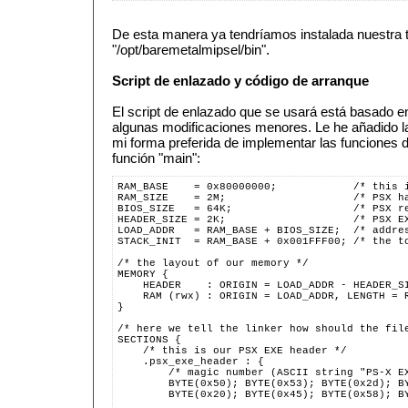
De esta manera ya tendríamos instalada nuestra 
"/opt/baremetalmipsel/bin".
Script de enlazado y código de arranque
El script de enlazado que se usará está basado e
algunas modificaciones menores. Le he añadido la 
mi forma preferida de implementar las funciones d
función "main":
RAM_BASE    = 0x80000000;            /* this 
RAM_SIZE    = 2M;                    /* PSX h
BIOS_SIZE   = 64K;                   /* PSX r
HEADER_SIZE = 2K;                    /* PSX E
LOAD_ADDR   = RAM_BASE + BIOS_SIZE;  /* addre
STACK_INIT  = RAM_BASE + 0x001FFF00; /* the t
/* the layout of our memory */
MEMORY {
    HEADER    : ORIGIN = LOAD_ADDR - HEADER_S
    RAM (rwx) : ORIGIN = LOAD_ADDR, LENGTH = 
}
/* here we tell the linker how should the fil
SECTIONS {
    /* this is our PSX EXE header */
    .psx_exe_header : {
        /* magic number (ASCII string "PS-X E
        BYTE(0x50); BYTE(0x53); BYTE(0x2d); B
        BYTE(0x20); BYTE(0x45); BYTE(0x58); B