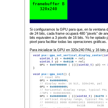
Si configuramos la GPU para que, en la ventana d
de 24 bits, cada frame ocupará 480 "pixels" de an
bits equivalen a 3 pixels de 16 bits. Yo he optado
pixel para facilitar todas las operaciones gráficas.
Para inicializar la GPU en 320x240 PAL y 16 bits p
void
psx::gpu_set_vertical_display_center
(
in
uint16_t
y1
=
0x002B
+
uint16_t
y2
=
0x011B
+
GP1
=
0x07000000
|
((((
uint32_t
)
y2)
<<
}

void
psx::gpu_init
()
// reset GPU
GP1
=
0x00000000
// display mode: 16 bit, 320x240, pal
GP1
=
0x08000009
// horizontal display range, typical PAL
//GP1 = 0x06C60260;
GP1
=
0x06000000
|
(((
uint32_t
)
(
0x270
+
// vertical display range, typical PAL v
// 00000111 0000 0100011011 0000101011 =
//                    0x11B       0x2B