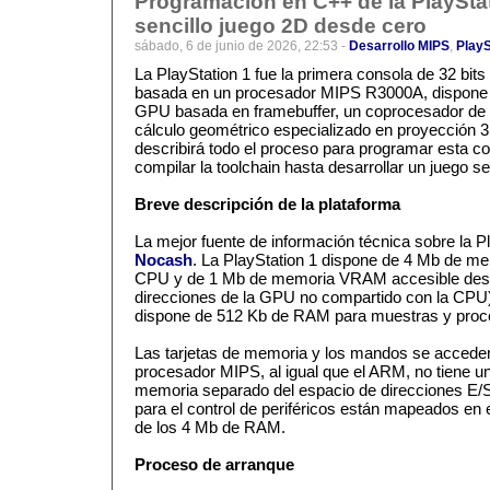
Programación en C++ de la PlayStat
sencillo juego 2D desde cero
sábado, 6 de junio de 2026, 22:53 -
Desarrollo MIPS
,
PlayS
La PlayStation 1 fue la primera consola de 32 bit
basada en un procesador MIPS R3000A, dispon
GPU basada en framebuffer, un coprocesador de 
cálculo geométrico especializado en proyección 3D.
describirá todo el proceso para programar esta c
compilar la toolchain hasta desarrollar un juego se
Breve descripción de la plataforma
La mejor fuente de información técnica sobre la P
Nocash
. La PlayStation 1 dispone de 4 Mb de m
CPU y de 1 Mb de memoria VRAM accesible des
direcciones de la GPU no compartido con la CPU)
dispone de 512 Kb de RAM para muestras y proce
Las tarjetas de memoria y los mandos se acceden
procesador MIPS, al igual que el ARM, no tiene u
memoria separado del espacio de direcciones E/S,
para el control de periféricos están mapeados en 
de los 4 Mb de RAM.
Proceso de arranque