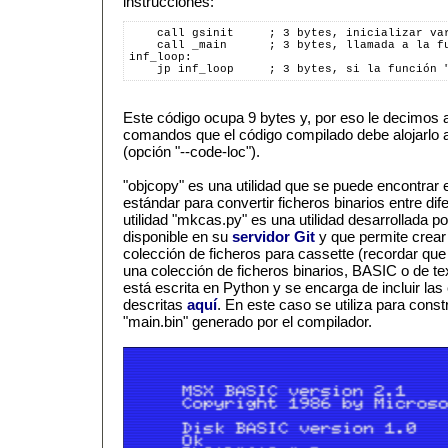
instrucciones:
    call gsinit     ; 3 bytes, inicializar va
    call _main      ; 3 bytes, llamada a la f
inf_loop:
    jp inf_loop     ; 3 bytes, si la función 
Este código ocupa 9 bytes y, por eso le decimos a
comandos que el código compilado debe alojarlo a 
(opción "--code-loc").
"objcopy" es una utilidad que se puede encontrar e
estándar para convertir ficheros binarios entre di
utilidad "mkcas.py" es una utilidad desarrollada p
disponible en su
servidor Git
y que permite crear 
colección de ficheros para cassette (recordar qu
una colección de ficheros binarios, BASIC o de tex
está escrita en Python y se encarga de incluir l
descritas
aquí
. En este caso se utiliza para constr
"main.bin" generado por el compilador.