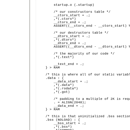
        startup.o (.startup)
        /* our constructors table */
        __ctors_start = .;
        ,*(.ctors*)
        __ctors_end = .;
        ASSERT((__ctors_end - __ctors_start) 
        /* our destructors table */
        __dtors_start = .;
        ,*(.dtors*)
        __dtors_end = .;
        ASSERT((__dtors_end - __dtors_start) 
        /* the majority of our code */
        ,*(.text*)
        __text_end = .;
    } > RAM
    /* this is where all of our static variab
    .data : {
        __data_start = .;
        ,*(.data*)
        ,*(.rodata*)
        ,*(.got)
        /* padding to a multiple of 2K is req
        . = ALIGN(2048);
        __data_end = .;
    } > RAM
    /* this is that uninitialized .bss sectio
    .bss (NOLOAD) : {
        __bss_start = .;
        ,*(.bss*)