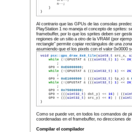
n
--
}

Al contrario que las GPUs de las consolas predec
PlayStation 1 no maneja el concepto de sprites: s
framebuffer, por lo que los sprites deben ser ges
regiones de un sitio a otro de la VRAM (por ejemp
rectangle" permite copiar rectángulos de una zona
asumiendo que el los pixels con el valor 0x0000 s
void
psx::gpu_draw_8x8_tile
(
uint8_t
src_x,
u
while
(
!
(GPUSTAT
&
(((
uint32_t
)
1
)
<<
26
GP0
=
0xE6000000
;
while
(
!
(GPUSTAT
&
(((
uint32_t
)
1
)
<<
26
GP0
=
0xE1000500
|
(((
uint32_t
)
tp_x)
&
while
(
!
(GPUSTAT
&
(((
uint32_t
)
1
)
<<
26
GP0
=
0x75000000
;
GP0
=
(((
uint32_t
)
dst_y)
<<
16
)
|
((
uin
GP0
=
(((
uint32_t
)
src_y)
<<
8
)
|
((
uint
Como se puede ver, en todos los comandos de pin
coordenadas en el framebuffer, no direcciones d
Compilar el compilador