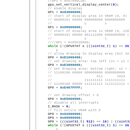
//GP1 = 0x07046C2B;
gpu_set_vertical_display_center(
0
// enable display
GP1
=
0x03000000
// start of display area in VRAM (0, 0)
// 00000101 00000 000000000 0000000000
//                y         x
GP1
=
0x05000000
// start of display area in VRAM (0, 120
// 00000101 00000 001111000 0000000000 =
//                y         x
////GP1 = 0x0501E000;
while
(
!
(GPUSTAT
&
(((
uint32_t
)
1
)
<<
26
// allow drawing to display area (bit 10
GP0
=
0xE1000400
// set drawing area: top left (x1 = y1 =
GP0
=
0xE3000000
// set drawing area: bottom right: x2 = 
// 11100100 00000 000000000 0000000000
//                      511       1023
//                111111111 1111111111
// 11100100 00000 111111111 1111111111 =
GP0
=
0xE407FFFF
;

// set drawing offset = 0
GP0
=
0xE5000000
// disable all interrupts
I_MASK
=
0
// fill entire VRAM with 0
GP0
=
0x02000000
GP0
=
0x00000000
GP0
=
(((
uint32_t
)
512
)
<<
16
)
|
((
uint3
while
(
!
(GPUSTAT
&
(((
uint32_t
)
1
)
<<
26
;
