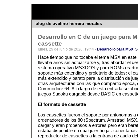
blog de avelino herrera morales
Desarrollo en C de un juego para 
cassette
lunes, 29 de junio de 2026, 19:44 -
Desarrollo para MSX
,
S
Hace tiempo que no tocaba el tema MSX en este 
llevaba años sin actualizarse y, tras abordar el de
sistema operativo MSXDOS y para ROMs (cartuc
soporte más extendido y proletario de todos: el ca
más extendido y barato para la distribución de j
otras arquitecturas con las que compartió época
Commodore 64. A lo largo de esta entrada se abord
juegos Sudoku cargable desde BASIC en cassett
El formato de cassette
Los cassettes fueron el soporte por antonomasia d
ordenadores de los 80 (Spectrum, Amstrad, MSX
cargar y eran propensos a errores pero eran bara
estaba disponible en cualquier hogar: conectabas 
reproductor de cassettes a la entrada de audio del