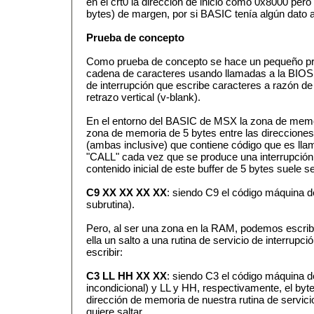
en el crt0 la dirección de inicio como 0x8000 pero
bytes) de margen, por si BASIC tenía algún dato a
Prueba de concepto
Como prueba de concepto se hace un pequeño pr
cadena de caracteres usando llamadas a la BIOS y
de interrupción que escribe caracteres a razón de
retrazo vertical (v-blank).
En el entorno del BASIC de MSX la zona de mem
zona de memoria de 5 bytes entre las direccio
(ambas inclusive) que contiene código que es lla
"CALL" cada vez que se produce una interrupción d
contenido inicial de este buffer de 5 bytes suele s
C9 XX XX XX XX
: siendo C9 el código máquina d
subrutina).
Pero, al ser una zona en la RAM, podemos escribi
ella un salto a una rutina de servicio de interrup
escribir:
C3 LL HH XX XX
: siendo C3 el código máquina de
incondicional) y LL y HH, respectivamente, el byte 
dirección de memoria de nuestra rutina de servicio
quiere saltar.