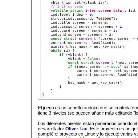
// init screens
volatile
struct
inter_screen_data_t
isd.level_index
=
0
strcpy(isd.password,
"000000"
isd.title_screen
=
isd.password_screen
=
screens
+
1
isd.board_screen
=
screens
+
2
isd.end_screen
=
screens
+
3
const
struct
screen_t
*
current_screen
=
current_screen
->
on_load(
&
uint16_t
key_mask
=
while
(
1
)
if
(vblank)
vblank
=
false
const
struct
screen_t
*
next_scre
if
((next_screen
!=
NULL
)
&&
(ne
current_screen
=
current_screen
->
on_load(
&
key_mask
=
}

El juego es un sencillo sudoku que se controla con
tiene 3 niveles (se pueden añadir más editando "lev
Los diferentes niveles están generados usando e
desarrollador
Oliver Lau
. Este proyecto es un ge
compilé el proyecto en Linux y lo ejecuté varias