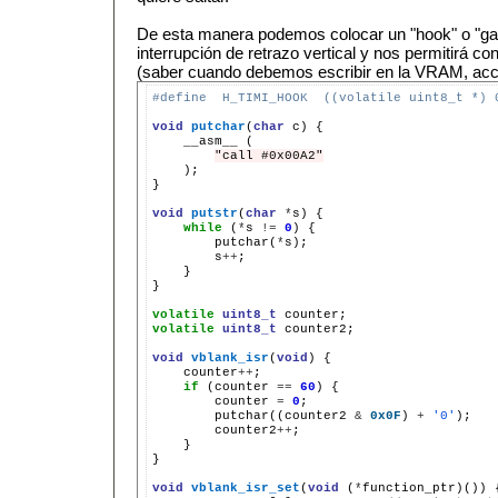
De esta manera podemos colocar un "hook" o "ga
interrupción de retrazo vertical y nos permitirá con
(saber cuando debemos escribir en la VRAM, acce
#define  H_TIMI_HOOK  ((volatile uint8_t *) 
void
putchar
(
char
c)
__asm__
"call #0x00A2"
);

}

void
putstr
(
char
*
s)
while
(
*
s
!=
0
)
putchar(
*
s
++
}

}

volatile
uint8_t
volatile
uint8_t
counter2;

void
vblank_isr
(
void
)
counter
++
if
(counter
==
60
)
counter
=
0
putchar((counter2
&
0x0F
)
+
'0'
counter2
++
}

}

void
vblank_isr_set
(
void
(
*
function_ptr)())