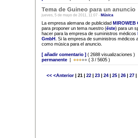
Tema de Guineo para un anuncio
jueves, 5 de mayo de 2011, 11:07 -
Música
La empresa alemana de publicidad
MIROWEB
para proponer un tema nuestro (
éste
) para un s
hacer para la empresa de suministros médicos
GmbH
. Si la empresa de suministros médicos 
como música para el anuncio.
[ añadir comentario ]
( 2688 visualizaciones )
permanente
|
( 3 / 5605 )
<<
<Anterior
| 21 |
22
|
23
|
24
|
25
|
26
|
27
|