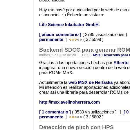
Hoy me pasé por curiosidad por la web de esa 
el anuncio!! :-) Échenle un vistazo:
Life Science Inkubator GmbH
.
[ añadir comentario ]
( 2795 visualizaciones )
permanente
|
( 3 / 5598 )
Backend SDCC para generar ROM
martes, 5 de julio de 2011, 11:31 -
MSX
,
Desarrollo para
Gracias a las aportaciones hechas por
Alberto
inaugurar una nueva sección dentro de la we
para ROMs MSX.
Actualmente la
web MSX de Nerlaska
ya abord
Mi intención es realizar aportaciones adicionale
crear así una librería para desarrollar ROMs d
http://msx.avelinoherrera.com
[ 1 comentario ]
( 3530 visualizaciones ) |
[ 0
permanente
|
( 3 / 5802 )
Detección de pitch con HPS