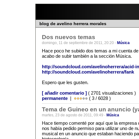
blog de avelino herrera morales
Dos nuevos temas
domingo, 11 de septiembre de 2011, 20:20 -
Música
Hace poco he subido dos temas a mi cuenta de
acabo de subir también a la sección Música.
http://soundcloud.com/avelinoherrera/acid-in
http://soundcloud.com/avelinoherrera/fank
Espero que les gusten.
[ añadir comentario ]
( 2701 visualizaciones )
permanente
|
( 3 / 6028 )
Tema de Guineo en un anuncio (ya
martes, 23 de agosto de 2011, 09:49 -
Música
Hace tiempo comenté por aquí que la empresa 
nos había pedido permiso para utilizar uno de 
musical en un anuncio que estaban haciendo p
biotecnología.