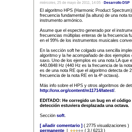
miércoles, 25 de mayo de 2011, 14:05 -
Desarrollo DSP
El algoritmo HPS (Harmonic Product Spectrum) 
frecuencia fundamental (la altura) de una nota t
instrumento armónico.
Asume que el espectro generado por el instrum
frecuencias múltiplas enteras de la frecuencia f
en el 99% de los instrumentos musicales conven
En la sección soft he colgado una sencilla impl
algoritmo y la he acompañado de dos ejemplos 
saxo. Uno de los ejemplos es una nota LA que e
440.0848 Hz (440 Hz es la frecuencia de la nota 
es de una nota RE que el algoritmo detecta de 
frecuencia de la nota RE en la 4ª octava).
Más info sobre el HPS y otros algoritmos de det
http://cnx.org/content/m11714/latest/
.
EDITADO: He corregido un bug en el código
detección estuviera desplazada una octava.
Sección
soft
.
[ añadir comentario ]
( 2775 visualizaciones )
permanente
|
( 3 / 6213 )