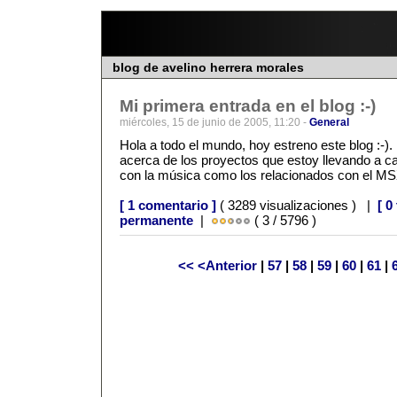
blog de avelino herrera morales
Mi primera entrada en el blog :-)
miércoles, 15 de junio de 2005, 11:20 -
General
Hola a todo el mundo, hoy estreno este blog :-).
acerca de los proyectos que estoy llevando a ca
con la música como los relacionados con el MSX
[ 1 comentario ]
( 3289 visualizaciones ) |
[ 0
permanente
|
( 3 / 5796 )
<<
<Anterior
|
57
|
58
|
59
|
60
|
61
|