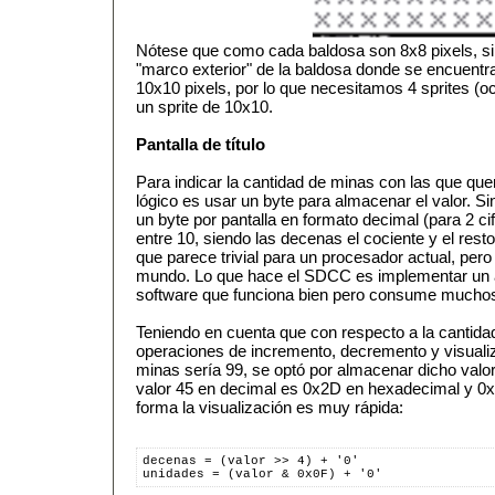
Nótese que como cada baldosa son 8x8 pixels, si
"marco exterior" de la baldosa donde se encuent
10x10 pixels, por lo que necesitamos 4 sprites (o
un sprite de 10x10.
Pantalla de título
Para indicar la cantidad de minas con las que quere
lógico es usar un byte para almacenar el valor. S
un byte por pantalla en formato decimal (para 2 ci
entre 10, siendo las decenas el cociente y el resto
que parece trivial para un procesador actual, pero
mundo. Lo que hace el SDCC es implementar un al
software que funciona bien pero consume muchos c
Teniendo en cuenta que con respecto a la cantidad
operaciones de incremento, decremento y visuali
minas sería 99, se optó por almacenar dicho valo
valor 45 en decimal es 0x2D en hexadecimal y 0
forma la visualización es muy rápida:
decenas = (valor >> 4) + '0'
unidades = (valor & 0x0F) + '0'