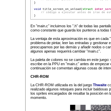

}

void
title_screen_on_unload(
struct
inter_scr
// código a ejecutar antes de irse de es
En "main.c" incluimos los ".h" de todas las pantall
como constante que guarda los punteros a todas l
La ventaja de esta aproximación es que en cada "
problema de pintar, leer las entradas y gestionar e
preocuparnos por las demás y añadir nodos o ca
algunos apenas requerirá cambiar "main.c".
La paleta de colores no se cambia en este juego: 
escribe en la PPU en "main.c" antes de empezar el
continuación se comentan algunas cosas de inter
CHR-ROM
La CHR-ROM utilizada es la del juego
Thwaite
co
realizado algunos retoques para incluir baldosas p
los sprites encargados de resaltar la posición e
momento.