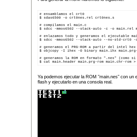
# ensamblamos el crt0
$ sdas6500 -o crt0nes.rel crt0nes.s
# compilamos el main.c
$ sdcc -mmos6502 --stack-auto -c -o main.rel 
# enlazamos todo y generamos el ejecutable ma
$ sdcc -mmos6502 --stack-auto --no-std-crt0 -
# generamos el PRG-ROM a partir del intel hex
$ objcopy -I ihex -O binary main.ihx main.prg
# generamos la ROM en formato ".nes" (como si
$ cat main.header main.prg-rom main.chr-rom >
Ya podemos ejecutar la ROM "main.nes" con un e
flash y ejecutarlo en una consola real.