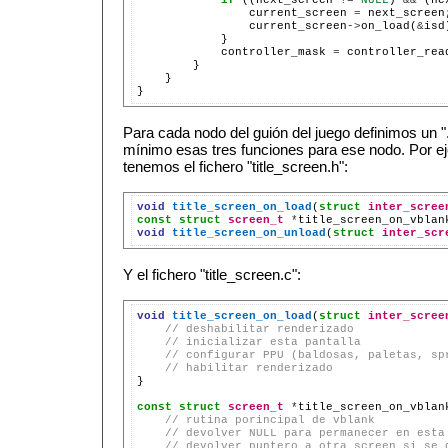
current_screen
=
current_screen
->
on_load(
&
controller_mask
=
}

Para cada nodo del guión del juego definimos un ".
mínimo esas tres funciones para ese nodo. Por ejem
tenemos el fichero "title_screen.h":
void
title_screen_on_load
(
struct
inter_scree
const
struct
screen_t
*
title_screen_on_vblan
void
title_screen_on_unload
(
struct
inter_scr
Y el fichero "title_screen.c":
void
title_screen_on_load
(
struct
inter_scree
// deshabilitar renderizado
// inicializar esta pantalla
// configurar PPU (baldosas, paletas, sp
// habilitar renderizado

}

const
struct
screen_t
*
title_screen_on_vblan
// rutina porincipal de vblank
// devolver NULL para permanecer en esta
// devolver puntero a otra screen si se 