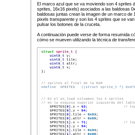
El marco azul que se va moviendo son 4 sprites 
sprites, 16x16 pixels) asociados a las baldosas 
baldosas juntas crean la imagen de un marco de 1
pixels transparente y son los 4 sprites que se van
pulsar los botones de la cruceta.
A continuación puede verse de forma resumida có
cómo se mueven utilizando la técnica de transfe
struct
sprite_t
uint8_t
uint8_t
uint8_t
uint8_t
x;

};

// sprites al final de la RAM
#define  SPRITES   ((struct sprite_t *) 0x07
// En el on_load situamos los 4 sprites
// en la esquina superior izquierda del tabl
SPRITES[
0
].x
=
63
;
// to
SPRITES[
0
].y
=
54
SPRITES[
0
].tile
=
0x93
SPRITES[
0
].attr
=
0x00
SPRITES[
1
].x
=
71
;
// to
SPRITES[
1
].y
=
54
SPRITES[
1
].tile
=
0x94
SPRITES[
1
].attr
=
0x00