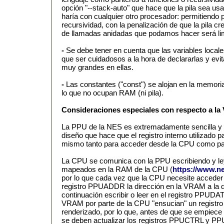
opción "--stack-auto" que hace que la pila sea us
haría con cualquier otro procesador: permitiendo 
recursividad, con la penalización de que la pila c
de llamadas anidadas que podamos hacer será li
-
Se debe tener en cuenta que las variables locales
que ser cuidadosos a la hora de declararlas y evit
muy grandes en ellas.
-
Las constantes ("const") se alojan en la memo
lo que no ocupan RAM (ni pila).
Consideraciones especiales con respecto a l
La PPU de la NES es extremadamente sencilla y 
diseño que hace que el registro interno utilizado 
mismo tanto para acceder desde la CPU como par
La CPU se comunica con la PPU escribiendo y ley
mapeados en la RAM de la CPU (
https://www.n
por lo que cada vez que la CPU necesite acceder 
registro PPUADDR la dirección en la VRAM a la q
continuación escribir o leer en el registro PPUDA
VRAM por parte de la CPU "ensucian" un registro i
renderizado, por lo que, antes de que se empiece a
se deben actualizar los registros PPUCTRL y 