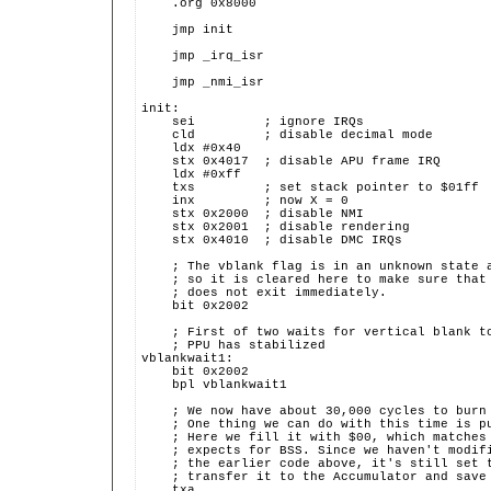
    .org 0x8000
    jmp init
    jmp _irq_isr
    jmp _nmi_isr
init:
    sei         ; ignore IRQs
    cld         ; disable decimal mode
    ldx #0x40
    stx 0x4017  ; disable APU frame IRQ
    ldx #0xff
    txs         ; set stack pointer to $01ff
    inx         ; now X = 0
    stx 0x2000  ; disable NMI
    stx 0x2001  ; disable rendering
    stx 0x4010  ; disable DMC IRQs
    ; The vblank flag is in an unknown state 
    ; so it is cleared here to make sure that
    ; does not exit immediately.
    bit 0x2002
    ; First of two waits for vertical blank t
    ; PPU has stabilized
vblankwait1:
    bit 0x2002
    bpl vblankwait1
    ; We now have about 30,000 cycles to burn
    ; One thing we can do with this time is p
    ; Here we fill it with $00, which matches
    ; expects for BSS. Since we haven't modif
    ; the earlier code above, it's still set 
    ; transfer it to the Accumulator and save
    txa