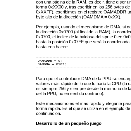
con una página de la RAM, es decir, tiene q ser 
forma 0xXX00 y, tras escribir en los 256 bytes d
0xXXFF), escribimos en el registro OAMADDR un
byte alto de la dirección (OAMDMA = 0xXX).
Por ejemplo, usando el mecanismo de DMA, si dec
la dirección 0x0700 (al final de la RAM), la coorde
0x0700, el índice de la baldosa del sprite 0 en 0x0
hasta la posición 0x07FF que será la coordenada 
basta con hacer:
OAMADDR = 0;
OAMDMA = 0x07;
Para que el controlador DMA de la PPU se encar
valores más rápido de lo que lo haría la CPU (la
es siempre 256 y siempre desde la memoria de l
del la PPU, no en sentido contrario).
Este mecanismo es el más rápido y elegante para
forma rápida. Es el que se utiliza en el ejemplo d
continuación.
Desarrollo de un pequeño juego