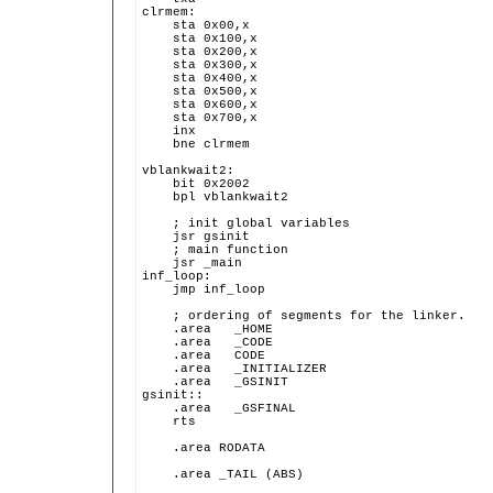
clrmem:
    sta 0x00,x
    sta 0x100,x
    sta 0x200,x
    sta 0x300,x
    sta 0x400,x
    sta 0x500,x
    sta 0x600,x
    sta 0x700,x
    inx
    bne clrmem
vblankwait2:
    bit 0x2002
    bpl vblankwait2
    ; init global variables
    jsr gsinit
    ; main function
    jsr _main
inf_loop:
    jmp inf_loop
    ; ordering of segments for the linker.
    .area   _HOME
    .area   _CODE
    .area   CODE
    .area   _INITIALIZER
    .area   _GSINIT
gsinit::
    .area   _GSFINAL
    rts
    .area RODATA
    .area _TAIL (ABS)