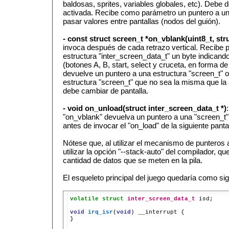
baldosas, sprites, variables globales, etc). Debe d
activada. Recibe como parámetro un puntero a un
pasar valores entre pantallas (nodos del guión).
- const struct screen_t *on_vblank(uint8_t, str
invoca después de cada retrazo vertical. Recibe 
estructura "inter_screen_data_t" un byte indicando
(botones A, B, start, select y cruceta, en forma de 
devuelve un puntero a una estructura "screen_t"
estructura "screen_t" que no sea la misma que la a
debe cambiar de pantalla.
- void on_unload(struct inter_screen_data_t *)
"on_vblank" devuelva un puntero a una "screen_t" 
antes de invocar el "on_load" de la siguiente pantal
Nótese que, al utilizar el mecanismo de punteros
utilizar la opción "--stack-auto" del compilador, q
cantidad de datos que se meten en la pila.
El esqueleto principal del juego quedaría como si
volatile
struct
inter_screen_data_t
isd;

void
irq_isr
(
void
)
__interrupt
{

}
