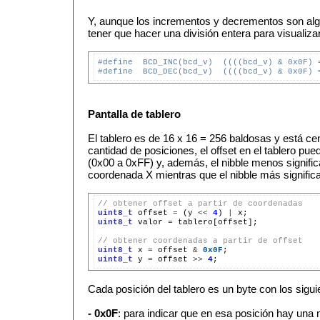
Y, aunque los incrementos y decrementos son a
tener que hacer una división entera para visualiza
#define  BCD_INC(bcd_v)  ((((bcd_v) & 0x0F) 
#define  BCD_DEC(bcd_v)  ((((bcd_v) & 0x0F) 
Pantalla de tablero
El tablero es de 16 x 16 = 256 baldosas y está cen
cantidad de posiciones, el offset en el tablero pue
(0x00 a 0xFF) y, además, el nibble menos signific
coordenada X mientras que el nibble más significa
// obtener offset a partir de coordenadas
uint8_t
offset
=
(y
<<
4
)
|
uint8_t
valor
=
tablero[offset];

// obtener coordenadas a partir de offset
uint8_t
x
=
offset
&
0x0F
uint8_t
y
=
offset
>>
4
Cada posición del tablero es un byte con los sigui
- 0x0F
: para indicar que en esa posición hay una