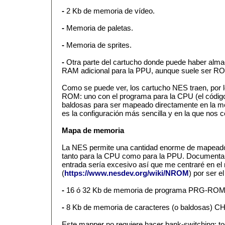
-
2 Kb de memoria de vídeo.
-
Memoria de paletas.
-
Memoria de sprites.
-
Otra parte del cartucho donde puede haber alma
RAM adicional para la PPU, aunque suele ser
Como se puede ver, los cartucho NES traen, por 
ROM: uno con el programa para la CPU (el código 
baldosas para ser mapeado directamente en la m
es la configuración más sencilla y en la que nos 
Mapa de memoria
La NES permite una cantidad enorme de mapeado
tanto para la CPU como para la PPU. Documentar
entrada sería excesivo así que me centraré en 
(
https://www.nesdev.org/wiki/NROM
) por ser e
-
16 ó 32 Kb de memoria de programa PRG-ROM
-
8 Kb de memoria de caracteres (o baldosas) 
Este mapper no requiere hacer bank-switching: t