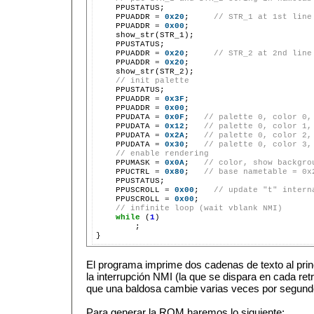
PPUADDR
=
0x20
;
// STR_1 at 1st line
PPUADDR
=
0x00
PPUADDR
=
0x20
;
// STR_2 at 2nd line
PPUADDR
=
0x20
// init palette
PPUADDR
=
0x3F
PPUADDR
=
0x00
PPUDATA
=
0x0F
;
// palette 0, color 0,
PPUDATA
=
0x12
;
// palette 0, color 1,
PPUDATA
=
0x2A
;
// palette 0, color 2,
PPUDATA
=
0x30
;
// palette 0, color 3,
// enable rendering
PPUMASK
=
0x0A
;
// color, show backgro
PPUCTRL
=
0x80
;
// base nametable = 0x
PPUSCROLL
=
0x00
;
// update "t" intern
PPUSCROLL
=
0x00
// infinite loop (wait vblank NMI)
while
(
1
;

El programa imprime dos cadenas de texto al princi
la interrupción NMI (la que se dispara en cada ret
que una baldosa cambie varias veces por segund
Para generar la ROM haremos lo siguiente: