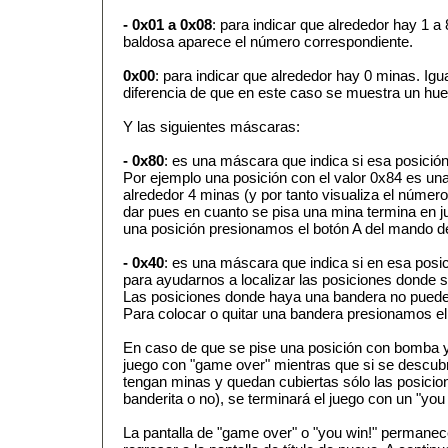
- 0x01 a 0x08
: para indicar que alrededor hay 1 a
baldosa aparece el número correspondiente.
0x00
: para indicar que alrededor hay 0 minas. Igua
diferencia de que en este caso se muestra un hue
Y las siguientes máscaras:
- 0x80
: es una máscara que indica si esa posición
Por ejemplo una posición con el valor 0x84 es una
alrededor 4 minas (y por tanto visualiza el número
dar pues en cuanto se pisa una mina termina en j
una posición presionamos el botón A del mando d
- 0x40
: es una máscara que indica si en esa pos
para ayudarnos a localizar las posiciones dond
Las posiciones donde haya una bandera no puede 
Para colocar o quitar una bandera presionamos e
En caso de que se pise una posición con bomba y 
juego con "game over" mientras que si se descub
tengan minas y quedan cubiertas sólo las posicio
banderita o no), se terminará el juego con un "you 
La pantalla de "game over" o "you win!" permane