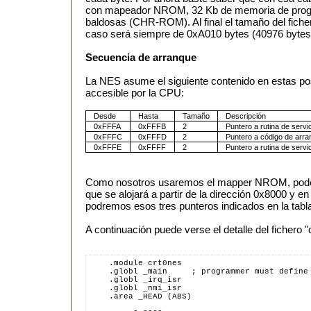
con mapeador NROM, 32 Kb de memoria de prog
baldosas (CHR-ROM). Al final el tamaño del fiche
caso será siempre de 0xA010 bytes (40976 bytes
Secuencia de arranque
La NES asume el siguiente contenido en estas po
accesible por la CPU:
Desde
Hasta
Tamaño
Descripción
0xFFFA
0xFFFB
2
Puntero a rutina de serv
0xFFFC
0xFFFD
2
Puntero a código de arr
0xFFFE
0xFFFF
2
Puntero a rutina de serv
Como nosotros usaremos el mapper NROM, pod
que se alojará a partir de la dirección 0x8000 y 
podremos esos tres punteros indicados en la tabl
A continuación puede verse el detalle del fichero "c
    .module crt0nes
    .globl _main     ; programmer must define
    .globl _irq_isr
    .globl _nmi_isr
    .area _HEAD (ABS)