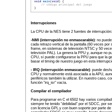
void
main
(
void
)
// código principal del juego
Interrupciones
La CPU de la NES tiene 2 fuentes de interrupción:
-NMI (interrupción no enmascarable)
: no puede
cada retrazo vertical de la pantalla (60 veces po
frame, en sistemas de televisión NTSC y 50 vec
televisión PAL). La genera la PPU y, aunque no pu
CPU, sí puede configurarse la PPU para que la ge
basar el timing de nuestro juego en esta interrupci
- IRQ (interrupción enmascarable)
: puede desha
CPU y normalmente está asociada a la APU, aun
periféricos también la utilizar. En nuestro caso, 
función "irq_isr" vacía.
Compilar el compilador
Para programar en C el 6502 hay varios compilad
siempre he tenido "debilidad" por el SDCC, por s
con licencia GPL y con buen soporte por parte de