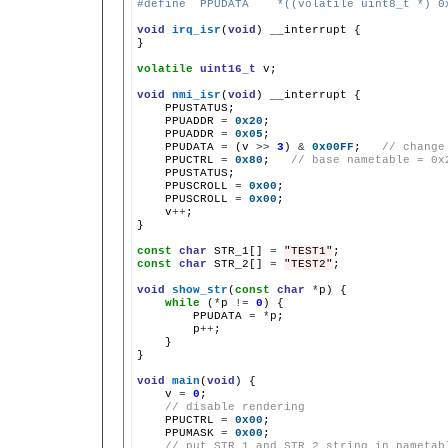
#define  PPUDATA    *((volatile uint8_t *) 0
void
irq_isr
(
void
)
__interrupt
{

}

volatile
uint16_t
v;

void
nmi_isr
(
void
)
__interrupt
PPUADDR
=
0x20
PPUADDR
=
0x05
PPUDATA
=
(v
>>
3
)
&
0x00FF
;
// change
PPUCTRL
=
0x80
;
// base nametable = 0x
PPUSCROLL
=
0x00
PPUSCROLL
=
0x00
v
++
;

}

const
char
STR_1[]
=
"TEST1"
const
char
STR_2[]
=
"TEST2"
;

void
show_str
(
const
char
*
p)
while
(
*
p
!=
0
)
PPUDATA
=
*
p
++
}

}

void
main
(
void
)
v
=
0
// disable rendering
PPUCTRL
=
0x00
PPUMASK
=
0x00
// put STR_1 and STR_2 string in nametab