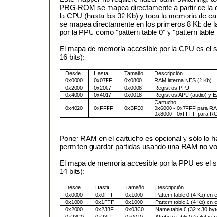
PRG-ROM se mapea directamente a partir de la 
la CPU (hasta los 32 Kb) y toda la memoria de
se mapea directamente en los primeros 8 Kb de l
por la PPU como "pattern table 0" y "pattern table 
El mapa de memoria accesible por la CPU es el si
16 bits):
Desde
Hasta
Tamaño
Descripción
0x0000
0x07FF
0x0800
RAM interna NES (2 Kb)
0x2000
0x2007
0x0008
Registros PPU
0x4000
0x4017
0x0018
Registros APU (audio) y E
Cartucho
0x4020
0xFFFF
0xBFE0
0x6000 - 0x7FFF para RAM
0x8000 - 0xFFFF para R
Poner RAM en el cartucho es opcional y sólo lo 
permiten guardar partidas usando una RAM no volá
El mapa de memoria accesible por la PPU es el si
14 bits):
Desde
Hasta
Tamaño
Descripción
0x0000
0x0FFF
0x1000
Pattern table 0 (4 Kb) en 
0x1000
0x1FFF
0x1000
Pattern table 1 (4 Kb) en 
0x2000
0x23BF
0x03C0
Name table 0 (32 x 30 byt
0x23C0
0x23FF
0x0040
Attribute table 0 (paletas 