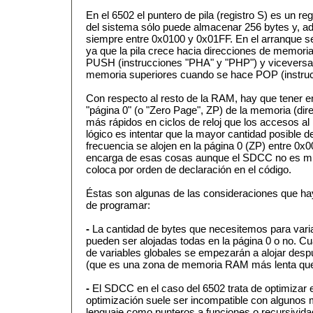
En el 6502 el puntero de pila (registro S) es un regi
del sistema sólo puede almacenar 256 bytes y, ad
siempre entre 0x0100 y 0x01FF. En el arranque se
ya que la pila crece hacia direcciones de memori
PUSH (instrucciones "PHA" y "PHP") y viceversa,
memoria superiores cuando se hace POP (instruc
Con respecto al resto de la RAM, hay que tener e
"página 0" (o "Zero Page", ZP) de la memoria (di
más rápidos en ciclos de reloj que los accesos al 
lógico es intentar que la mayor cantidad posible 
frecuencia se alojen en la página 0 (ZP) entre 0x
encarga de esas cosas aunque el SDCC no es muy "
coloca por orden de declaración en el código.
Éstas son algunas de las consideraciones que hay
de programar:
-
La cantidad de bytes que necesitemos para varia
pueden ser alojadas todas en la página 0 o no. C
de variables globales se empezarán a alojar despu
(que es una zona de memoria RAM más lenta que 
-
El SDCC en el caso del 6502 trata de optimizar el
optimización suele ser incompatible con alguno
lenguaje como punteros a funciones o recursivida