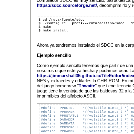
compilador SDCC es muy sencillo, basta descarg
https://sdcc.sourceforge.net/
, decomprimirlo y r
$ cd /ruta/fuente/sdcc
$ ./configure --prefix=/ruta/destino/sdcc --d
$ make
$ make install
Ahora ya tendremos instalado el SDCC en la carpe
Ejemplo sencillo
Como ejemplo sencillo tenemos que partir de 
nosotros o que esté ya hecha y podamos usar. L
https://jimmarshall35.github.io/TileEditor/inde
NES y extraerles y editarles la CHR-ROM. En m
del juego homebrew "
Thwaite
" que tiene licenc
juego tiene la ventaja de que las baldosas 32 a l
imprimibles del alfabeto ASCII.
#define  PPUCTRL    *((volatile uint8_t *) 0
#define  PPUMASK    *((volatile uint8_t *) 0
#define  PPUSTATUS  *((volatile uint8_t *) 0
#define  OAMADDR    *((volatile uint8_t *) 0
#define  OAMDATA    *((volatile uint8_t *) 0
#define  PPUSCROLL  *((volatile uint8_t *) 0
#define  PPUADDR    *((volatile uint8_t *) 0