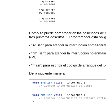
    .org 0xFFFA
    .dw #0x8006
    .org 0xFFFC
    .dw #0x8000
    .org 0xFFFE
    .dw #0x8003
Como se puede comprobar en las posiciones de m
tres punteros descritos. El programador está oblig
-
"irq_isr": para atender la interrupción enmascarab
-
"nmi_isr": para atender la interrupción no enmas
PPU).
-
"main": para escribir el código de arranque del ju
De la siguiente manera:
void
irq_isr
(
void
)
__interrupt
// atender interrupción de audio

}

void
nmi_isr
(
void
)
__interrupt
// atender interrupción de retrazo verti

}
