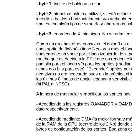
- byte 1
: índice de baldosa a usar
- byte 2
: atributos: paleta a utilizar, si está delan
invertir la baldosa horizontalmente y/o verticalm
sprites con algún tipo de simetría y ahorrarnos ba
- byte 3
: coordenada X: sin signo. No se admiten 
Como en muchas otras consolas, el color 0 es el c
cada sprite de 8x8 sólo tiene 3 colores más el fo
suavemente un sprite por el lado izquierdo de la p
mucho que es decirle a la PPU que no renderice los
pantalla para el fondo y/o para los sprites (medi
tienes dos bits para esto). "Esconder" sprites por
negativa) no era necesario pues en la práctica ni l
las últimas 8 líneas de abajo llegaban a ser visibl
(ni PAL ni NTSC).
A la hora de manipular y modificar los sprites hay
-
Accediendo a los registros OAMADDR y OAMDATA
dato respectivamente.
-
Accediendo mediante DMA (la mejor forma y más
de la RAM de la CPU (dentro de los 2 Kb) donde 
bytes de configuración de los sprites. Esa zona d