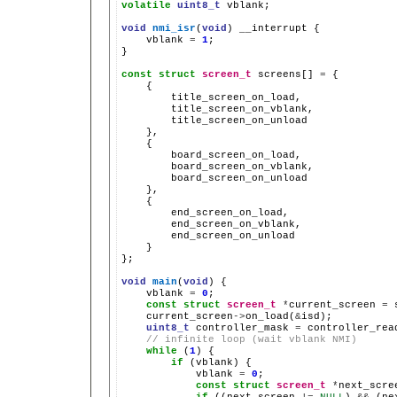
volatile
uint8_t
vblank;

void
nmi_isr
(
void
)
__interrupt
vblank
=
1
;

}

const
struct
screen_t
screens[]
=
}

};

void
main
(
void
)
vblank
=
0
const
struct
screen_t
*
current_screen
=
current_screen
->
on_load(
&
uint8_t
controller_mask
=
// infinite loop (wait vblank NMI)
while
(
1
)
if
(vblank)
vblank
=
0
const
struct
screen_t
*
next_scre
if
((next_screen
!=
NULL
)
&&
(ne