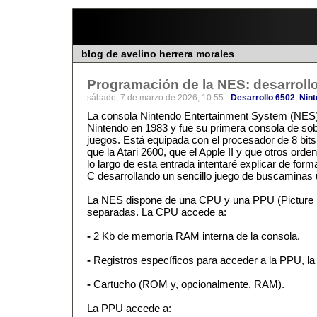
blog de avelino herrera morales
Programación de la NES: desarrollo
sábado, 7 de marzo de 2026, 10:55 -
Desarrollo 6502
,
Nin
La consola Nintendo Entertainment System (NES)
Nintendo en 1983 y fue su primera consola de s
juegos. Está equipada con el procesador de 8 b
que la Atari 2600, que el Apple II y que otros orde
lo largo de esta entrada intentaré explicar de for
C desarrollando un sencillo juego de buscamina
La NES dispone de una CPU y una PPU (Picture 
separadas. La CPU accede a:
-
2 Kb de memoria RAM interna de la consola.
-
Registros específicos para acceder a la PPU, la
-
Cartucho (ROM y, opcionalmente, RAM).
La PPU accede a: