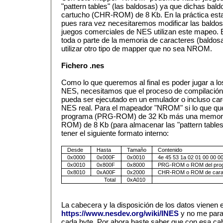
"pattern tables" (las baldosas) ya que dichas ba
cartucho (CHR-ROM) de 8 Kb. En la práctica esta 
pues rara vez necesitaremos modificar las baldos
juegos comerciales de NES utilizan este mapeo.
toda o parte de la memoria de caracteres (baldo
utilizar otro tipo de mapper que no sea NROM.
Fichero .nes
Como lo que queremos al final es poder jugar a l
NES, necesitamos que el proceso de compilación 
pueda ser ejecutado en un emulador o incluso car
NES real. Para el mapeador "NROM" si lo que 
programa (PRG-ROM) de 32 Kb más una memor
ROM) de 8 Kb (para almacenar las "pattern tables"
tener el siguiente formato interno:
Desde
Hasta
Tamaño
Contenido
0x0000
0x000F
0x0010
4e 45 53 1a 02 01 00 00 0
0x0010
0x800F
0x8000
PRG-ROM o ROM del prog
0x8010
0xA00F
0x2000
CHR-ROM o ROM de caract
Total
0xA010
La cabecera y la disposición de los datos vienen 
https://www.nesdev.org/wiki/INES
y no me parar
cada byte. Por ahora baste saber que con esa ca