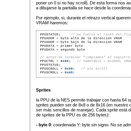
poner un 0 si no hay scroll). De esta forma nos
a dibujarse la pantalla se hace desde la coorden
Por ejemplo, si, durante el retrazo vertical querem
VRAM haremos:
PPUSTATUS;
// se fuerza el reset del fli
PPUADDR
=
byte
alto
de
la
direccion
VRAM

PPUADDR
=
byte
bajo
de
la
direccion
VRAM

PPUDATA
=
primer
byte

PPUDATA
=
segundo
byte

// antes de terminar “limpiamos” el registro

PPUCTRL
=
0x80
;
// nametable = 0x2000, VRA
PPUSTATUS;

PPUSCROLL
=
0x00
;
// sin scroll
PPUSCROLL
=
0x00
Sprites
la PPU de la NES permite trabajar con hasta 64 s
sprites pueden ser de 8x8 o de 8x16 (en nuestro c
ser más sencillos de manejar). Cada sprite está d
de sprites de la PPU es de 256 bytes):
- byte 0
: coordenada Y: byte sin signo. No se adm