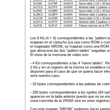
0x2400
0x27BF
0x03C0
Name table 1 (32 x 30 byt
0x27C0
0x27FF
0x0040
Attribute table 1 (paletas 
0x2800
0x2BBF
0x03C0
Name table 2 (32 x 30 byt
0x2BC0
0x2BFF
0x0040
Attribute table 2 (paletas 
0x2C00
0x2FBF
0x03C0
Name table 3 (32 x 30 byt
0x2FC0
0x2FFF
0x0040
Attribute table 3 (paletas 
0x3F00
0x3F1F
0x0020
Paletas internas de la PP
Los 8 Kb (4 + 4) correspondientes a las "pattern t
mapean en el cartucho (ya sea como ROM o com
el mapeador NROM, se mapean como una ROM 
que almacena las dos "pattern tables" seguidas un
El resto de la memoria de vídeo son:
-
4 Kb correspondientes a las 4 "name tables". R
2 Kb y en un registro de la misma se establece c
disponen para el caso de que se quiera hacer efec
será nuestro caso.
-
32 bytes correspondientes a las paletas de color
-
256 bytes correspondientes a los sprites (64 spri
aparecen en la tabla anterior puesto que no se e
zona concreta de la VRAM sino en unos registros
Con este mapper "NROM" podemos hacer juegos qu