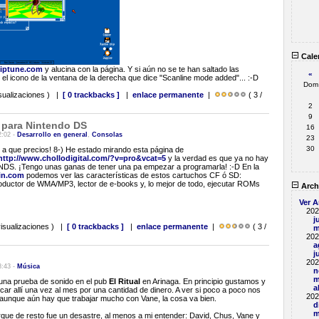
Cale
hiptune.com
y alucina con la página. Y si aún no se te han saltado las
«
 el icono de la ventana de la derecha que dice "Scanline mode added"... :-D
Dom
sualizaciones ) |
[ 0 trackbacks ]
|
enlace permanente
|
( 3 /
2
9
 para Nintendo DS
16
2:02 -
Desarrollo en general
,
Consolas
23
30
 a que precios! 8-) He estado mirando esta página de
http://www.chollodigital.com/?v=pro&vcat=5
y la verdad es que ya no hay
NDS. ¡Tengo unas ganas de tener una pa empezar a programarla! :-D En la
in.com
podemos ver las características de estos cartuchos CF ó SD:
roductor de WMA/MP3, lector de e-books y, lo mejor de todo, ejecutar ROMs
Arch
Ver A
202
j
isualizaciones ) |
[ 0 trackbacks ]
|
enlace permanente
|
( 3 /
m
202
a
j
202
8:43 -
Música
n
m
 una prueba de sonido en el pub
El Ritual
en Arinaga. En principio gustamos y
a
ar allí una vez al mes por una cantidad de dinero. A ver si poco a poco nos
202
unque aún hay que trabajar mucho con Vane, la cosa va bien.
d
m
rque de resto fue un desastre, al menos a mi entender: David, Chus, Vane y