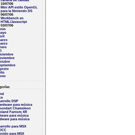
canaria de calidad
10/07/06
Mini API estilo OpenGL
para la Nintendo DS
06/07/06
Workbench en
HTML/Javascript
03/07/06
unio
ayo
bril
arzo
arzo
nero
5
iciembre
oviembre
ctubre
eptiembre
gosto
ulio
unio
gorías
ral
ca
arrollo DSP
ardware para música
oundart Chameleon
oland Fantom XR
tware para música
dware para música
arrollo para MSX
DCC
onido para MSX