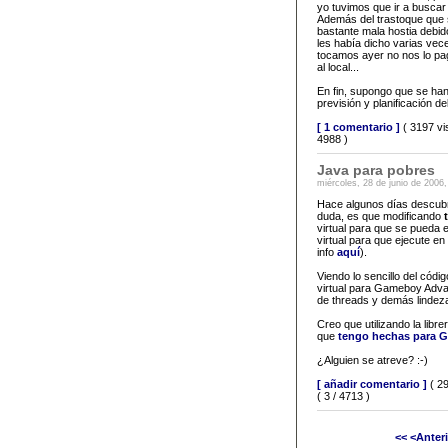
yo tuvimos que ir a buscar 
Además del trastoque que s
bastante mala hostia debid
les había dicho varias vece
tocamos ayer no nos lo pag
al local...
En fin, supongo que se han 
previsión y planificación de
[ 1 comentario ]
( 3197 vi
4988 )
Java para pobres
miércoles, 28 de junio de 2006
Hace algunos días descubr
duda, es que modificando
virtual para que se pueda 
virtual para que ejecute 
info
aquí
).
Viendo lo sencillo del cód
virtual para Gameboy Adva
de threads y demás lindez
Creo que utilizando la lib
que
tengo hechas para 
¿Alguien se atreve? :-)
[ añadir comentario ]
( 29
( 3 / 4713 )
<<
<Anter