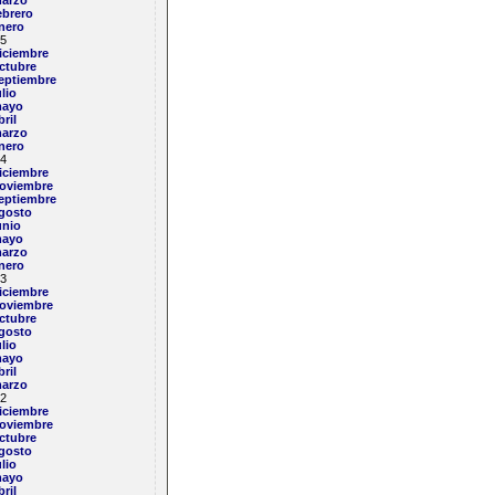
arzo
ebrero
nero
5
iciembre
ctubre
eptiembre
ulio
ayo
bril
arzo
nero
4
iciembre
oviembre
eptiembre
gosto
unio
ayo
arzo
nero
3
iciembre
oviembre
ctubre
gosto
ulio
ayo
bril
arzo
2
iciembre
oviembre
ctubre
gosto
ulio
ayo
bril