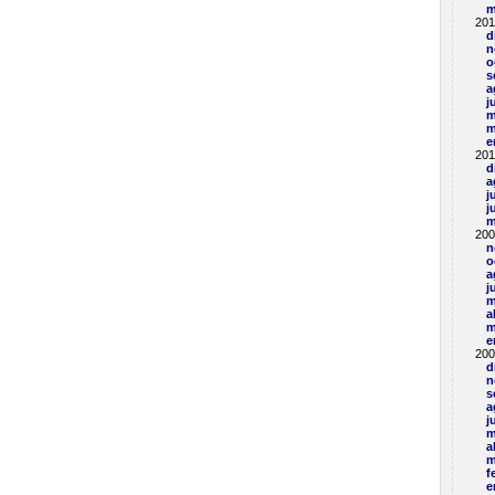
m
201
d
n
o
s
a
j
m
m
e
201
d
a
j
j
m
200
n
o
a
j
m
a
m
e
200
d
n
s
a
j
m
a
m
f
e