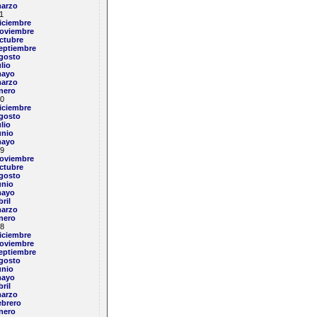
arzo
1
iciembre
oviembre
ctubre
eptiembre
gosto
ulio
ayo
arzo
nero
0
iciembre
gosto
ulio
unio
ayo
9
oviembre
ctubre
gosto
unio
ayo
bril
arzo
nero
8
iciembre
oviembre
eptiembre
gosto
unio
ayo
bril
arzo
ebrero
nero