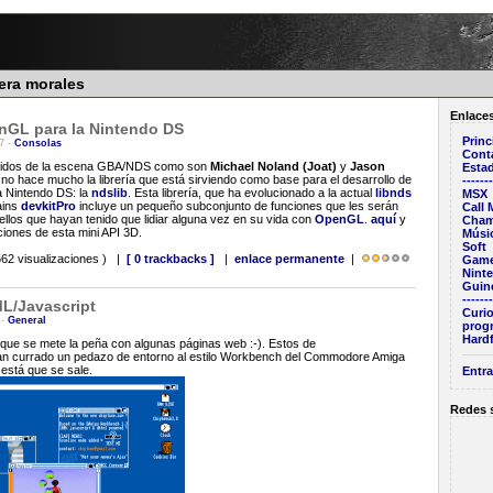
rera morales
Enlace
enGL para la Nintendo DS
Princ
47 -
Consolas
Cont
idos de la escena GBA/NDS como son
Michael Noland (Joat)
y
Jason
Estad
no hace mucho la librería que está sirviendo como base para el desarrollo de
-------
 Nintendo DS: la
ndslib
. Esta librería, que ha evolucionado a la actual
libnds
MSX
hains
devkitPro
incluye un pequeño subconjunto de funciones que les serán
Call
ellos que hayan tenido que lidiar alguna vez en su vida con
OpenGL
.
aquí
y
Cham
iones de esta mini API 3D.
Músi
Soft
62 visualizaciones ) |
[ 0 trackbacks ]
|
enlace permanente
|
Game
Nint
Guin
-------
L/Javascript
Curio
 -
General
prog
Hardf
que se mete la peña con algunas páginas web :-). Estos de
n currado un pedazo de entorno al estilo Workbench del Commodore Amiga
está que se sale.
Entra
Redes 