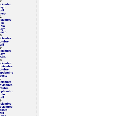
2
iciembre
ayo
bril
nero
1
iciembre
ulio
unio
ayo
arzo
0
iciembre
ctubre
bril
9
iciembre
ayo
nero
8
iciembre
oviembre
ctubre
eptiembre
gosto
7
iciembre
oviembre
ctubre
eptiembre
unio
bril
6
iciembre
oviembre
gosto
bril