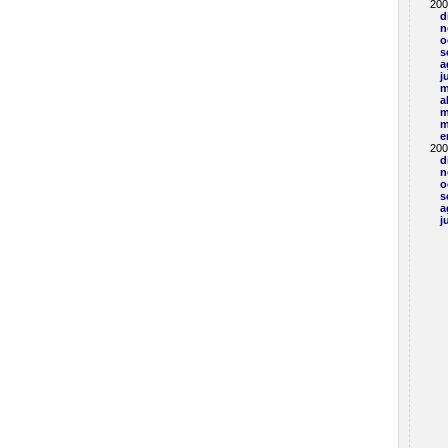
200
d
n
o
s
a
j
m
a
m
m
e
200
d
n
o
s
a
j