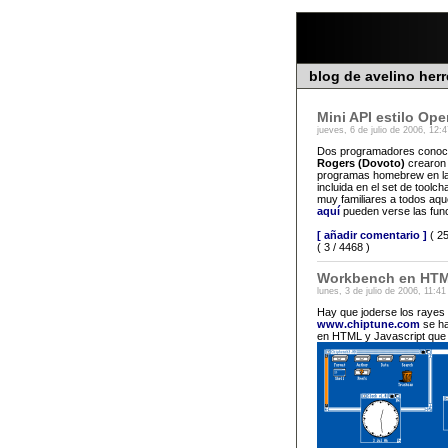
blog de avelino her
Mini API estilo Op
jueves, 6 de julio de 2006, 12:
Dos programadores conoc
Rogers (Dovoto)
crearon 
programas homebrew en la
incluida en el set de toolc
muy familiares a todos aqu
aquí
pueden verse las func
[ añadir comentario ]
( 25
( 3 / 4468 )
Workbench en HTM
lunes, 3 de julio de 2006, 11:41
Hay que joderse los rayes 
www.chiptune.com
se ha
en HTML y Javascript que 