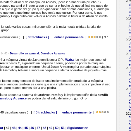
202
la batería al local de ensayo, en Arucas, ¡para ir a hacer una prueba! :-/.
d
upuso para mí el ir ayer a eso se suma el hecho de que al final me puse de
m
o a que la gente del grupo quiso quedarse a tocar más canciones, cuando yo
a
s que tenía que irme, porque hoy tenía que currar. Por otra parte, lo que
e
aron y luego hubo que volver a Arucas a llevar la batería de Abian de vuelta
202
d
j
juntado varias cosas: mi propensión a la mala hostia unida a la falta de
j
l grupo.
m
m
sualizaciones ) |
[ 0 trackbacks ]
|
enlace permanente
|
( 3 /
202
d
o
a
, 14:40 -
Desarrollo en general
,
Gameboy Advance
201
d
í la máquina virtual de Java con licencia GPL
Waba
. Lo mejor que tiene, sin
m
tres
ficheros C, siguiendo un pequeño tutorial, podemos portar la máquina
e
ejecutar en cualquier entorno. Un tal Justin Armstrong ha portado esta máquina
201
en la Gameboy Advance sobre un pequeño sistema operativo de juguete (más
d
n
o
igo fuente estoy tentado de hacer una implementación cruda de la máquina
s
nce, aunque también es cierto que una implementación cruda impediría el uso
a
as, pero bueno, menos daría una piedra.
201
d
rería de acceso a sistema de archivos
romfs
y la implementación de la
newlib
n
Gameboy Advance
se podría dar el salto definitivo... ¡jur! O_o
o
s
j
a
49 visualizaciones ) |
[ 0 trackbacks ]
|
enlace permanente
|
201
d
n
a
a
ior
| 42 |
43
|
44
|
45
|
46
|
47
|
48
|
49
|
50
|
51
|
Siguiente>
>>