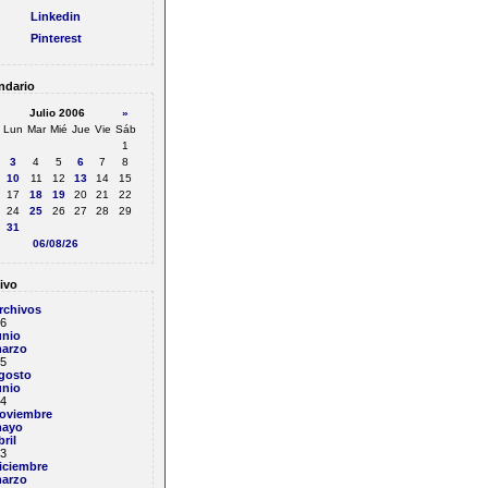
Linkedin
Pinterest
ndario
Julio 2006
»
Lun
Mar
Mié
Jue
Vie
Sáb
1
3
4
5
6
7
8
10
11
12
13
14
15
17
18
19
20
21
22
24
25
26
27
28
29
31
06/08/26
ivo
rchivos
6
unio
arzo
5
gosto
unio
4
oviembre
ayo
bril
3
iciembre
arzo