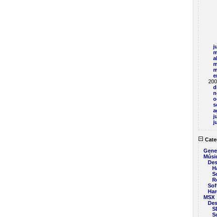
j
m
a
m
m
e
200
d
n
o
s
a
j
j
Cate
Gene
Músi
Des
H
S
R
Sof
Har
MSX
Des
S
S