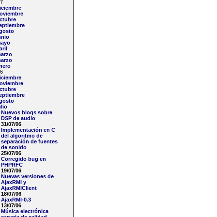
7
iciembre
oviembre
ctubre
eptiembre
gosto
unio
ayo
bril
arzo
arzo
nero
6
iciembre
oviembre
ctubre
eptiembre
gosto
ulio
Nuevos blogs sobre
DSP de audio
31/07/06
Implementación en C
del algoritmo de
separación de fuentes
de sonido
25/07/06
Corregido bug en
PHPRFC
19/07/06
Nuevas versiones de
AjaxRMI y
AjaxRMIClient
18/07/06
AjaxRMI-0.3
13/07/06
Música electrónica