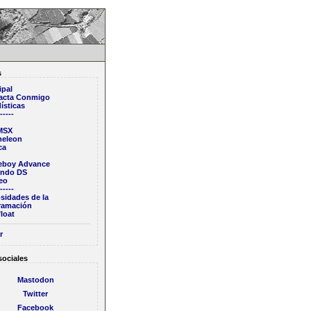
s
ipal
acta Conmigo
ísticas
-----
 MSX
eleon
ca
boy Advance
endo DS
eo
-----
sidades de la
ramación
loat
r
sociales
Mastodon
Twitter
Facebook