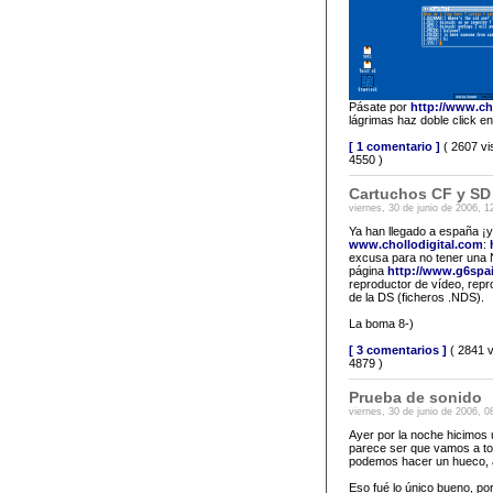
Pásate por
http://www.c
lágrimas haz doble click en
[ 1 comentario ]
( 2607 vi
4550 )
Cartuchos CF y SD
viernes, 30 de junio de 2006, 1
Ya han llegado a españa ¡y
www.chollodigital.com
:
excusa para no tener una 
página
http://www.g6spa
reproductor de vídeo, rep
de la DS (ficheros .NDS).
La boma 8-)
[ 3 comentarios ]
( 2841 v
4879 )
Prueba de sonido
viernes, 30 de junio de 2006, 0
Ayer por la noche hicimos
parece ser que vamos a toc
podemos hacer un hueco, a
Eso fué lo único bueno, po