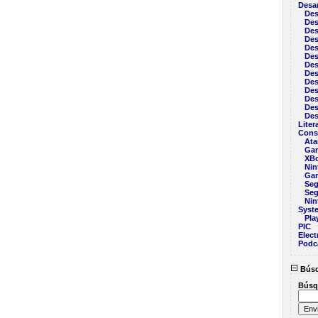
Desar
Des
Des
Des
Des
Des
Des
Des
Des
Des
Des
Des
Des
Des
Liter
Cons
Ata
Ga
XB
Nin
Ga
Seg
Seg
Nin
Syst
Pla
PIC
Elect
Podc
Bús
Búsq