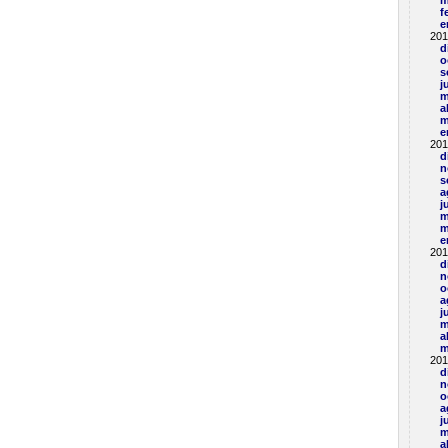
m
f
e
201
d
o
s
j
m
a
m
e
201
d
n
s
a
j
m
m
e
201
d
n
o
a
j
m
a
m
201
d
n
o
a
j
m
a