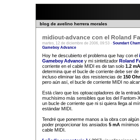
blog de avelino herrera morales
midiout-advance con el Roland Fa
martes, 12 de diciembre de 2006, 09:53 -
Soundart Cham
Gameboy Advance
Hoy he descubierto el problema que hay con el
Gameboy Advance
y mi sintetizador
Roland F
corriente en el cable MIDI es de tan solo
1.2 m
determina que el bucle de corriente debe ser de
incluso eliminar las dos resistencias de
150 Oh
pero aún así, el bucle de corriente MIDI no alca
Está claro que los optoacopladores de la entra
muchísimo más sensibles que los del Fantom-X
un bucle de corriente que ni si quiera llega al mí
estándar MIDI.
Tendré que ponerme manos a la obra con algún ci
poder proporcionar los ansiados
5 mA
mínimos e
cable MIDI.