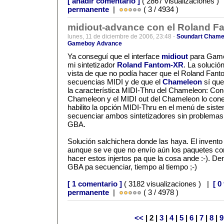
[ añadir comentario ]
( 2867 visualizaciones )
permanente
|
( 3 / 4934 )
midiout-advance con el Roland 
lunes, 11 de diciembre de 2006, 23:48 -
Soundart Chame
Gameboy Advance
Ya conseguí que el interface
midiout
para Game
mi sintetizador
Roland Fantom-XR
. La solució
vista de que no podía hacer que el Roland Fan
secuencias MIDI y de que el
Chameleon
sí que
la característica MIDI-Thru del Chameleon: Cone
Chameleon y el MIDI out del Chameleon lo cone
habilito la opción MIDI-Thru en el menú de si
secuenciar ambos sintetizadores sin problemas
GBA.
Solución salchichera donde las haya. El invento
aunque se ve que no envío aún los paquetes 
hacer estos injertos pa que la cosa ande :-). D
GBA pa secuenciar, tiempo al tiempo ;-)
[ 1 comentario ]
( 3182 visualizaciones ) |
[ 0
permanente
|
( 3 / 4978 )
<<
| 2 |
3
|
4
|
5
|
6
|
7
|
8
|
9