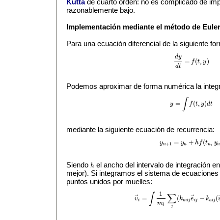
Kutta
de cuarto orden: no es complicado de imp
razonablemente bajo.
Implementación mediante el método de Eule
Para una ecuación diferencial de la siguiente fo
d
y
=
(
,
)
f
t
y
d
y
d
t
=
f
(
t
,
y
)
d
t
Podemos aproximar de forma numérica la integra
∫
=
(
,
)
y
f
t
y
d
t
y
=
∫
f
(
t
,
y
)
d
t
mediante la siguiente ecuación de recurrencia:
=
+
(
,
y
y
h
f
t
y
y
n
+
1
=
y
n
+
h
f
(
t
n
,
y
n
)
+
1
n
n
n
Siendo
el ancho del intervalo de integración 
h
h
mejor). Si integramos el sistema de ecuaciones 
puntos unidos por muelles:
1
∫
∑
⃗
⃗
=
(
−
(
v
k
e
k
v
→
i
=
∫
1
m
i
∑
j
(
k
m
i
j
e
→
i
j
−
k
a
i
j
(
v
→
i
−
i
m
i
j
i
j
a
i
j
m
i
j