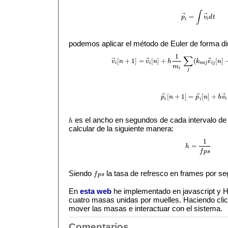
∫
⃗
⃗
=
p
v
d
t
p
→
i
=
∫
v
→
i
d
t
i
i
podemos aplicar el método de Euler de forma di
1
∑
⃗
⃗
⃗
[
+
1
]
=
[
]
+
(
[
]
v
n
v
n
h
k
e
n
v
→
i
[
n
+
1
]
=
v
→
i
[
n
]
+
h
1
m
i
∑
j
(
k
m
i
j
e
→
i
j
[
n
]
−
k
a
i
j
i
i
m
i
j
i
j
m
i
j
⃗
⃗
⃗
[
+
1
]
=
[
]
+
p
n
p
n
h
v
p
→
i
[
n
+
1
]
=
p
→
i
[
n
]
+
h
v
→
i
[
n
i
i
i
es el ancho en segundos de cada intervalo de
h
h
calcular de la siguiente manera:
1
=
h
h
=
1
f
p
s
f
p
s
Siendo
la tasa de refresco en frames por s
f
p
s
f
p
s
En
esta web
he implementado en javascript y
cuatro masas unidas por muelles. Haciendo clic
mover las masas e interactuar con el sistema.
Comentarios