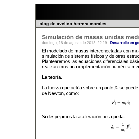
blog de avelino herrera morales
Simulación de masas unidas medi
domingo, 18 de agosto de 2013, 22:19 -
Desarrollo en g
El modelado de masas interconectadas con muel
simulación de sistemas físicos y de otras estru
Plantearemos las ecuaciones diferenciales bási
realizaremos una implementación numérica medi
La teoría
.
La fuerza que actúa sobre un punto
se puede d
⃗
p
p
→
i
i
de Newton, como:
⃗
⃗
=
F
m
a
F
→
i
=
m
i
a
→
i
i
i
i
Si despejamos la aceleración nos queda:
1
⃗
⃗
=
a
F
a
→
i
=
1
m
i
F
→
i
i
i
m
i