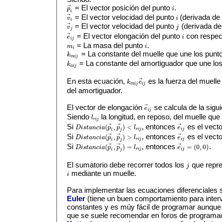
= El vector posición del punto
.
⃗
p
i
p
→
i
i
i
= El vector velocidad del punto
(derivada d
⃗
v
i
v
→
i
i
i
= El vector velocidad del punto
(derivada d
⃗
v
j
v
→
j
j
j
= El vector elongación del punto
con respec
⃗
e
i
e
→
i
j
i
i
j
= La masa del punto
.
m
i
m
i
i
i
= La constante del muelle que une los punt
k
k
m
i
j
m
i
j
= La constante del amortiguador que une lo
k
k
a
i
j
a
i
j
En esta ecuación,
es la fuerza del muelle
⃗
k
e
k
m
i
j
e
→
i
j
m
i
j
i
j
del amortiguador.
El vector de elongación
se calcula de la sigu
⃗
e
e
→
i
j
i
j
Siendo
la longitud, en reposo, del muelle qu
l
l
r
i
j
r
i
j
Si
, entonces
es el vecto
⃗
⃗
⃗
(
,
)
<
D
i
s
t
a
n
c
i
a
p
p
l
e
D
i
s
t
a
n
c
i
a
(
p
→
i
,
p
→
j
)
<
l
r
i
j
e
→
i
j
r
i
j
i
j
i
j
Si
, entonces
es el vecto
⃗
⃗
⃗
(
,
)
>
D
i
s
t
a
n
c
i
a
p
p
l
e
D
i
s
t
a
n
c
i
a
(
p
→
i
,
p
→
j
)
>
l
r
i
j
e
→
i
j
r
i
j
i
j
i
j
Si
, entonces
.
⃗
⃗
⃗
(
,
)
=
=
(
0
,
0
)
D
i
s
t
a
n
c
i
a
p
p
l
e
D
i
s
t
a
n
c
i
a
(
p
→
i
,
p
→
j
)
=
l
r
i
j
e
→
i
j
=
(
0
,
0
)
r
i
j
i
j
i
j
El sumatorio debe recorrer todos los
que repre
j
j
mediante un muelle.
i
i
Para implementar las ecuaciones diferenciales 
Euler
(tiene un buen comportamiento para inter
constantes y es múy fácil de programar aunque e
que se suele recomendar en foros de programa